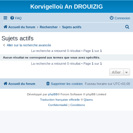
Korvigelloù An DROUIZIG
FAQ
Connexion
R
Accueil du forum
Rechercher
Sujets actifs
e
Sujets actifs
c
Aller sur la recherche avancée
h
La recherche a retourné 0 résultat • Page
1
sur
1
e
Aucun résultat ne correspond aux termes que vous avez spécifiés.
r
La recherche a retourné 0 résultat • Page
1
sur
1
c
Aller
h
Accueil du forum
Supprimer les cookies
Fuseau horaire sur
UTC+01:00
e
r
Développé par
phpBB
® Forum Software © phpBB Limited
Traduction française officielle
©
Qiaeru
Confidentialité
|
Conditions