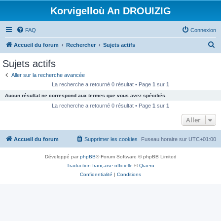
Korvigelloù An DROUIZIG
FAQ
Connexion
R
Accueil du forum
Rechercher
Sujets actifs
e
Sujets actifs
c
Aller sur la recherche avancée
h
La recherche a retourné 0 résultat • Page
1
sur
1
e
Aucun résultat ne correspond aux termes que vous avez spécifiés.
r
La recherche a retourné 0 résultat • Page
1
sur
1
c
Aller
h
Accueil du forum
Supprimer les cookies
Fuseau horaire sur
UTC+01:00
e
r
Développé par
phpBB
® Forum Software © phpBB Limited
Traduction française officielle
©
Qiaeru
Confidentialité
|
Conditions