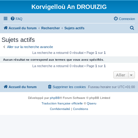
Korvigelloù An DROUIZIG
FAQ
Connexion
R
Accueil du forum
Rechercher
Sujets actifs
e
Sujets actifs
c
Aller sur la recherche avancée
h
La recherche a retourné 0 résultat • Page
1
sur
1
e
Aucun résultat ne correspond aux termes que vous avez spécifiés.
r
La recherche a retourné 0 résultat • Page
1
sur
1
c
Aller
h
Accueil du forum
Supprimer les cookies
Fuseau horaire sur
UTC+01:00
e
r
Développé par
phpBB
® Forum Software © phpBB Limited
Traduction française officielle
©
Qiaeru
Confidentialité
|
Conditions