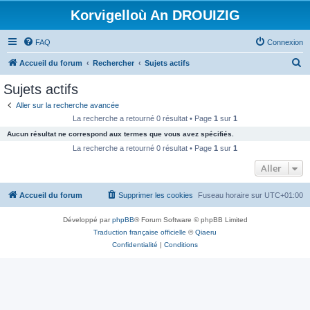
Korvigelloù An DROUIZIG
FAQ
Connexion
R
Accueil du forum
Rechercher
Sujets actifs
e
Sujets actifs
c
Aller sur la recherche avancée
h
La recherche a retourné 0 résultat • Page
1
sur
1
e
Aucun résultat ne correspond aux termes que vous avez spécifiés.
r
La recherche a retourné 0 résultat • Page
1
sur
1
c
Aller
h
Accueil du forum
Supprimer les cookies
Fuseau horaire sur
UTC+01:00
e
r
Développé par
phpBB
® Forum Software © phpBB Limited
Traduction française officielle
©
Qiaeru
Confidentialité
|
Conditions