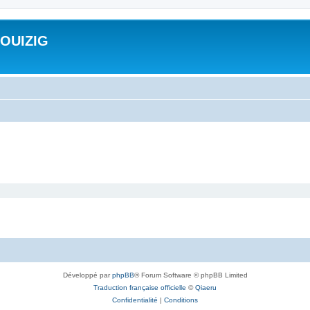
ROUIZIG
Développé par
phpBB
® Forum Software © phpBB Limited
Traduction française officielle
©
Qiaeru
Confidentialité
|
Conditions