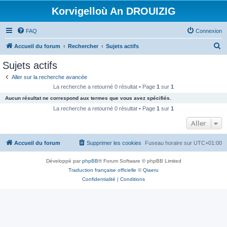
Korvigelloù An DROUIZIG
FAQ
Connexion
R
Accueil du forum
Rechercher
Sujets actifs
e
Sujets actifs
c
Aller sur la recherche avancée
h
La recherche a retourné 0 résultat • Page
1
sur
1
e
Aucun résultat ne correspond aux termes que vous avez spécifiés.
r
La recherche a retourné 0 résultat • Page
1
sur
1
c
Aller
h
Accueil du forum
Supprimer les cookies
Fuseau horaire sur
UTC+01:00
e
r
Développé par
phpBB
® Forum Software © phpBB Limited
Traduction française officielle
©
Qiaeru
Confidentialité
|
Conditions