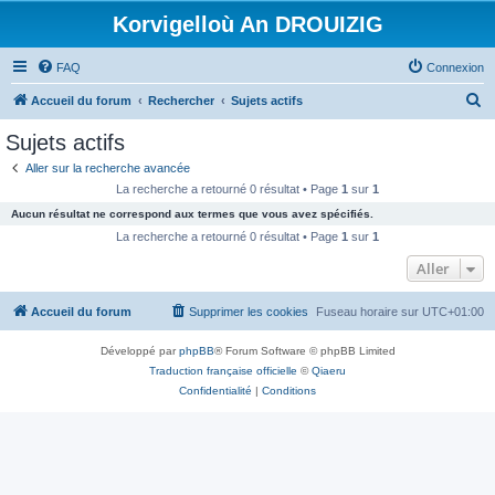
Korvigelloù An DROUIZIG
FAQ
Connexion
R
Accueil du forum
Rechercher
Sujets actifs
e
Sujets actifs
c
Aller sur la recherche avancée
h
La recherche a retourné 0 résultat • Page
1
sur
1
e
Aucun résultat ne correspond aux termes que vous avez spécifiés.
r
La recherche a retourné 0 résultat • Page
1
sur
1
c
Aller
h
Accueil du forum
Supprimer les cookies
Fuseau horaire sur
UTC+01:00
e
r
Développé par
phpBB
® Forum Software © phpBB Limited
Traduction française officielle
©
Qiaeru
Confidentialité
|
Conditions