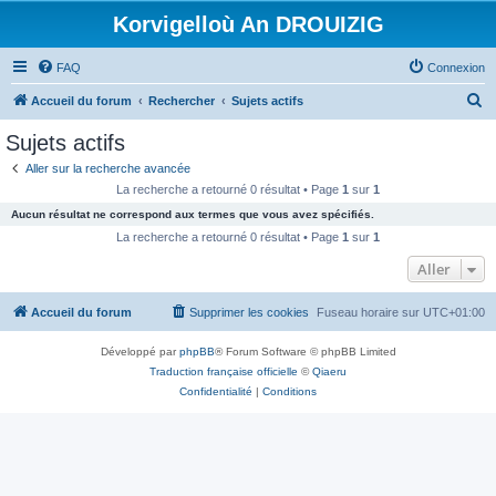
Korvigelloù An DROUIZIG
FAQ
Connexion
R
Accueil du forum
Rechercher
Sujets actifs
e
Sujets actifs
c
Aller sur la recherche avancée
h
La recherche a retourné 0 résultat • Page
1
sur
1
e
Aucun résultat ne correspond aux termes que vous avez spécifiés.
r
La recherche a retourné 0 résultat • Page
1
sur
1
c
Aller
h
Accueil du forum
Supprimer les cookies
Fuseau horaire sur
UTC+01:00
e
r
Développé par
phpBB
® Forum Software © phpBB Limited
Traduction française officielle
©
Qiaeru
Confidentialité
|
Conditions