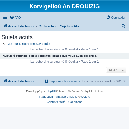
Korvigelloù An DROUIZIG
FAQ
Connexion
R
Accueil du forum
Rechercher
Sujets actifs
e
Sujets actifs
c
Aller sur la recherche avancée
h
La recherche a retourné 0 résultat • Page
1
sur
1
e
Aucun résultat ne correspond aux termes que vous avez spécifiés.
r
La recherche a retourné 0 résultat • Page
1
sur
1
c
Aller
h
Accueil du forum
Supprimer les cookies
Fuseau horaire sur
UTC+01:00
e
r
Développé par
phpBB
® Forum Software © phpBB Limited
Traduction française officielle
©
Qiaeru
Confidentialité
|
Conditions