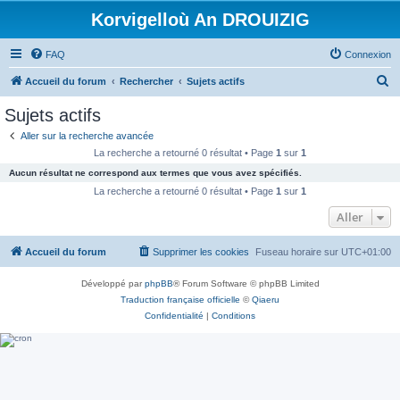
Korvigelloù An DROUIZIG
FAQ
Connexion
R
Accueil du forum
Rechercher
Sujets actifs
e
Sujets actifs
c
Aller sur la recherche avancée
h
La recherche a retourné 0 résultat • Page
1
sur
1
e
Aucun résultat ne correspond aux termes que vous avez spécifiés.
r
La recherche a retourné 0 résultat • Page
1
sur
1
c
Aller
h
Accueil du forum
Supprimer les cookies
Fuseau horaire sur
UTC+01:00
e
r
Développé par
phpBB
® Forum Software © phpBB Limited
Traduction française officielle
©
Qiaeru
Confidentialité
|
Conditions