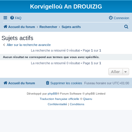
Korvigelloù An DROUIZIG
FAQ
Connexion
R
Accueil du forum
Rechercher
Sujets actifs
e
Sujets actifs
c
Aller sur la recherche avancée
h
La recherche a retourné 0 résultat • Page
1
sur
1
e
Aucun résultat ne correspond aux termes que vous avez spécifiés.
r
La recherche a retourné 0 résultat • Page
1
sur
1
c
Aller
h
Accueil du forum
Supprimer les cookies
Fuseau horaire sur
UTC+01:00
e
r
Développé par
phpBB
® Forum Software © phpBB Limited
Traduction française officielle
©
Qiaeru
Confidentialité
|
Conditions