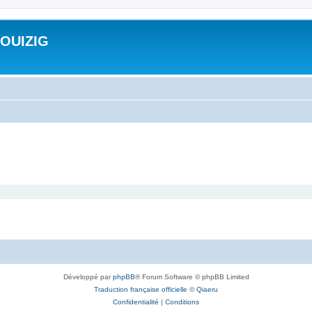
ROUIZIG
Développé par
phpBB
® Forum Software © phpBB Limited
Traduction française officielle
©
Qiaeru
Confidentialité
|
Conditions