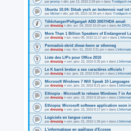
par
jeremy
»
dim. juin 13, 2010 2:29 pm
» dans
Troidigezh me
Ubuntu 10.04: Dibab yezh an testennoù nad int k
par
Michel
»
dim. juin 06, 2010 10:34 am
» dans
Troidigezh m
Télécharger/Pellgargañ ADD 2007/HDA amañ
par
drouizig
»
dim. avr. 04, 2010 10:24 am
» dans
An DROUI
More Than 1 Billion Speakers of Endangered L
par
drouizig
»
lun. mars 08, 2010 11:17 am
» dans
L'informa
Pennadoù-skrid diwar-benn ar stlenneg
par
drouizig
»
lun. févr. 01, 2010 3:31 pm
» dans
L'informati
Liste des LIPs pour Office 2010
par
drouizig
»
ven. janv. 22, 2010 5:35 pm
» dans
L'informat
Le K barré breton a ses caractères officiels !
par
drouizig
»
lun. janv. 18, 2010 5:55 pm
» dans
L'informat
Microsoft Windows 7 Will Speak 10 Languages 
par
drouizig
»
ven. janv. 15, 2010 6:21 pm
» dans
L'informat
Ethiopia - Microsoft to release Windows 7 in A
par
drouizig
»
ven. janv. 15, 2010 6:18 pm
» dans
L'informat
Ethiopia: Microsoft software application soon 
par
drouizig
»
ven. janv. 15, 2010 6:17 pm
» dans
L'informat
Logiciels en langue corse
par
drouizig
»
ven. janv. 01, 2010 1:36 pm
» dans
L'informat
L'informatique en gaélique d'Ecosse