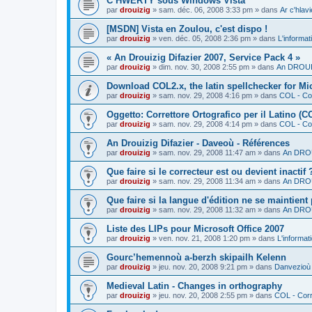
C’HWERTY sous Windows Vista
par
drouizig
»
sam. déc. 06, 2008 3:33 pm
» dans
Ar c'hla
[MSDN] Vista en Zoulou, c'est dispo !
par
drouizig
»
ven. déc. 05, 2008 2:36 pm
» dans
L'informat
« An Drouizig Difazier 2007, Service Pack 4 »
par
drouizig
»
dim. nov. 30, 2008 2:55 pm
» dans
An DROUIZ
Download COL2.x, the latin spellchecker for Mic
par
drouizig
»
sam. nov. 29, 2008 4:16 pm
» dans
COL - Cor
Oggetto: Correttore Ortografico per il Latino (C
par
drouizig
»
sam. nov. 29, 2008 4:14 pm
» dans
COL - Cor
An Drouizig Difazier - Daveoù - Références
par
drouizig
»
sam. nov. 29, 2008 11:47 am
» dans
An DROU
Que faire si le correcteur est ou devient inactif 
par
drouizig
»
sam. nov. 29, 2008 11:34 am
» dans
An DROU
Que faire si la langue d'édition ne se maintient
par
drouizig
»
sam. nov. 29, 2008 11:32 am
» dans
An DROU
Liste des LIPs pour Microsoft Office 2007
par
drouizig
»
ven. nov. 21, 2008 1:20 pm
» dans
L'informat
Gourc’hemennoù a-berzh skipailh Kelenn
par
drouizig
»
jeu. nov. 20, 2008 9:21 pm
» dans
Danvezioù 
Medieval Latin - Changes in orthography
par
drouizig
»
jeu. nov. 20, 2008 2:55 pm
» dans
COL - Corr