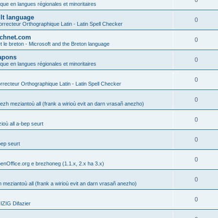
0
ique en langues régionales et minoritaires
ult language
0
rrecteur Orthographique Latin - Latin Spell Checker
technet.com
0
t le breton - Microsoft and the Breton language
Lapons
0
ique en langues régionales et minoritaires
0
recteur Orthographique Latin - Latin Spell Checker
0
gezh meziantoù all (frank a wirioù evit an darn vrasañ anezho)
0
où all a-bep seurt
0
bep seurt
0
enOffice.org e brezhoneg (1.1.x, 2.x ha 3.x)
0
h meziantoù all (frank a wirioù evit an darn vrasañ anezho)
0
ZIG Difazier