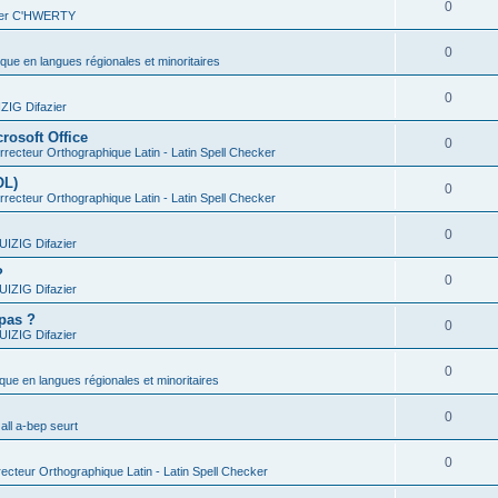
0
vier C'HWERTY
0
ique en langues régionales et minoritaires
0
IG Difazier
rosoft Office
0
recteur Orthographique Latin - Latin Spell Checker
OL)
0
recteur Orthographique Latin - Latin Spell Checker
0
IZIG Difazier
?
0
IZIG Difazier
 pas ?
0
IZIG Difazier
0
ique en langues régionales et minoritaires
0
all a-bep seurt
0
ecteur Orthographique Latin - Latin Spell Checker