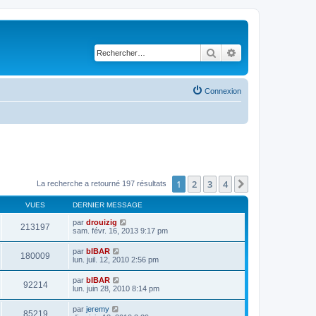
Rechercher
Recherche avancé
Connexion
1
2
3
4
Suivant
La recherche a retourné 197 résultats
VUES
DERNIER MESSAGE
par
drouizig
213197
sam. févr. 16, 2013 9:17 pm
par
bIBAR
180009
lun. juil. 12, 2010 2:56 pm
par
bIBAR
92214
lun. juin 28, 2010 8:14 pm
par
jeremy
85219