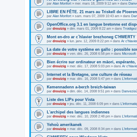
par
Alan Monfort
»
mer. mars 18, 2009 9:12 am
» dans
Danve
LIBRE EN FÊTE. 21 mars au Triskell de Ploeren
par
Alan Monfort
»
sam. mars 07, 2009 10:43 am
» dans
Dan
OpenOffice.org 3.1 en langue bretonne est disp
par
drouizig
»
dim. mars 01, 2009 8:22 am
» dans
Troidigez
Mont en-dro ar c´hlavier brezhoneg C'HWERTY 
par
drouizig
»
lun. janv. 12, 2009 8:22 pm
» dans
Ar c'hlav
La date de votre système en gallo : possible sou
par
drouizig
»
ven. déc. 26, 2008 6:58 pm
» dans
Microsoft 
Bien écrire sur ordinateur en māori, espéranto, g
par
drouizig
»
mer. déc. 17, 2008 5:03 pm
» dans
Ar c'hlav
Internet et la Bretagne, une culture de réseau
par
drouizig
»
mar. déc. 16, 2008 5:47 pm
» dans
L'informat
Kemennadenn a-berzh breizh-taiwan
par
drouizig
»
dim. déc. 14, 2008 9:51 pm
» dans
Danvezioù 
Liste des LIPs pour Vista
par
drouizig
»
jeu. déc. 11, 2008 6:09 pm
» dans
L'informati
L'archipel des langues indiennes
par
drouizig
»
mer. déc. 10, 2008 2:48 pm
» dans
L'informat
Yehoù amerikanek
par
drouizig
»
mar. déc. 09, 2008 8:34 pm
» dans
L'informat