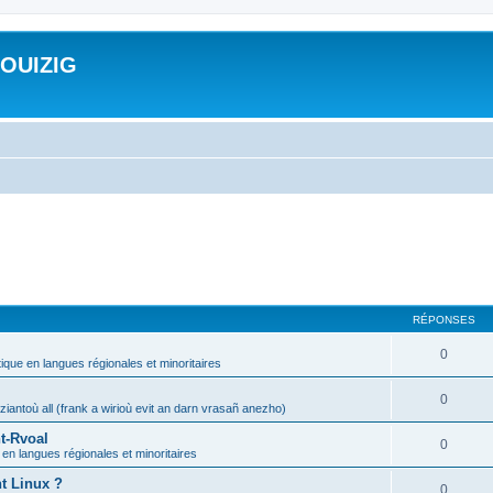
ROUIZIG
RÉPONSES
0
tique en langues régionales et minoritaires
0
iantoù all (frank a wirioù evit an darn vrasañ anezho)
t-Rvoal
0
 en langues régionales et minoritaires
nt Linux ?
0