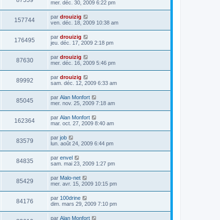
87559
mer. déc. 30, 2009 6:22 pm
par
drouizig
157744
ven. déc. 18, 2009 10:38 am
par
drouizig
176495
jeu. déc. 17, 2009 2:18 pm
par
drouizig
87630
mer. déc. 16, 2009 5:46 pm
par
drouizig
89992
sam. déc. 12, 2009 6:33 am
par
Alan Monfort
85045
mer. nov. 25, 2009 7:18 am
par
Alan Monfort
162364
mar. oct. 27, 2009 8:40 am
par
job
83579
lun. août 24, 2009 6:44 pm
par
envel
84835
sam. mai 23, 2009 1:27 pm
par
Malo-net
85429
mer. avr. 15, 2009 10:15 pm
par
100drine
84176
dim. mars 29, 2009 7:10 pm
par
Alan Monfort