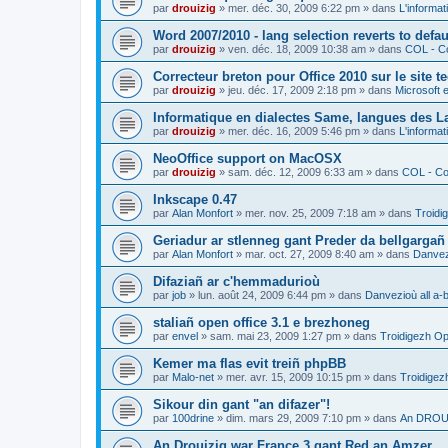
par
drouizig
»
mer. déc. 30, 2009 6:22 pm
» dans
L'informat
Word 2007/2010 - lang selection reverts to defa
par
drouizig
»
ven. déc. 18, 2009 10:38 am
» dans
COL - Co
Correcteur breton pour Office 2010 sur le site 
par
drouizig
»
jeu. déc. 17, 2009 2:18 pm
» dans
Microsoft e
Informatique en dialectes Same, langues des 
par
drouizig
»
mer. déc. 16, 2009 5:46 pm
» dans
L'informat
NeoOffice support on MacOSX
par
drouizig
»
sam. déc. 12, 2009 6:33 am
» dans
COL - Cor
Inkscape 0.47
par
Alan Monfort
»
mer. nov. 25, 2009 7:18 am
» dans
Troidi
Geriadur ar stlenneg gant Preder da bellgargañ
par
Alan Monfort
»
mar. oct. 27, 2009 8:40 am
» dans
Danvezi
Difaziañ ar c'hemmadurioù
par
job
»
lun. août 24, 2009 6:44 pm
» dans
Danvezioù all a-
staliañ open office 3.1 e brezhoneg
par
envel
»
sam. mai 23, 2009 1:27 pm
» dans
Troidigezh Op
Kemer ma flas evit treiñ phpBB
par
Malo-net
»
mer. avr. 15, 2009 10:15 pm
» dans
Troidigez
Sikour din gant "an difazer"!
par
100drine
»
dim. mars 29, 2009 7:10 pm
» dans
An DROUI
An Drouizig war France 3 gant Red an Amzer