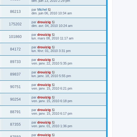
dim. juin 13, 2010 2:29 pm
par
Michel
86213
dim. juin 06, 2010 10:34 am
par
drouizig
175202
dim. avr. 04, 2010 10:24 am
par
drouizig
101860
lun. mars 08, 2010 11:17 am
par
drouizig
84172
lun. févr. 01, 2010 3:31 pm
par
drouizig
89733
ven. janv. 22, 2010 5:35 pm
par
drouizig
89837
lun. janv. 18, 2010 5:55 pm
par
drouizig
90751
ven. janv. 15, 2010 6:21 pm
par
drouizig
90254
ven. janv. 15, 2010 6:18 pm
par
drouizig
88791
ven. janv. 15, 2010 6:17 pm
par
drouizig
87355
ven. janv. 01, 2010 1:36 pm
par
drouizig