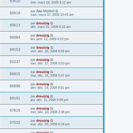
83610
mer. mars 18, 2009 9:12 am
par
Alan Monfort
88618
sam. mars 07, 2009 10:43 am
par
drouizig
89613
dim. mars 01, 2009 8:22 am
par
drouizig
86084
lun. janv. 12, 2009 8:22 pm
par
drouizig
89153
ven. déc. 26, 2008 6:58 pm
par
drouizig
91037
mer. déc. 17, 2008 5:03 pm
par
drouizig
88815
mar. déc. 16, 2008 5:47 pm
par
drouizig
86690
dim. déc. 14, 2008 9:51 pm
par
drouizig
89191
jeu. déc. 11, 2008 6:09 pm
par
drouizig
87615
mer. déc. 10, 2008 2:48 pm
par
drouizig
87522
mar. déc. 09, 2008 8:34 pm
par
drouizig