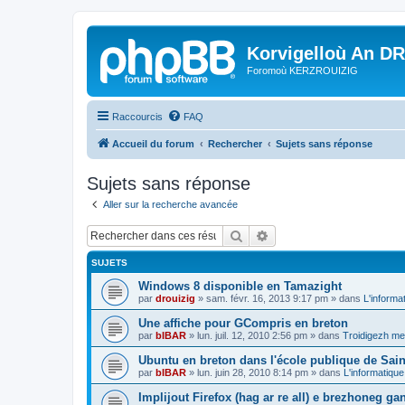
Korvigelloù An D
Foromoù KERZROUIZIG
Raccourcis
FAQ
Accueil du forum
Rechercher
Sujets sans réponse
Sujets sans réponse
Aller sur la recherche avancée
Rechercher
Recherche avancée
SUJETS
Windows 8 disponible en Tamazight
par
drouizig
»
sam. févr. 16, 2013 9:17 pm
» dans
L'informa
Une affiche pour GCompris en breton
par
bIBAR
»
lun. juil. 12, 2010 2:56 pm
» dans
Troidigezh mez
Ubuntu en breton dans l'école publique de Sain
par
bIBAR
»
lun. juin 28, 2010 8:14 pm
» dans
L'informatique
Implijout Firefox (hag ar re all) e brezhoneg ga