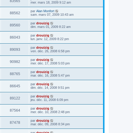
83565
mer. mars 18, 2009 9:12 am
par
Alan Monfort
88562
sam. mars 07, 2009 10:43 am
par
drouizig
89560
dim. mars 01, 2009 8:22 am
par
drouizig
86043
lun. janv. 12, 2009 8:22 pm
par
drouizig
89093
ven. déc. 26, 2008 6:58 pm
par
drouizig
90982
mer. déc. 17, 2008 5:03 pm
par
drouizig
88765
mar. déc. 16, 2008 5:47 pm
par
drouizig
86645
dim. déc. 14, 2008 9:51 pm
par
drouizig
89122
jeu. déc. 11, 2008 6:09 pm
par
drouizig
87564
mer. déc. 10, 2008 2:48 pm
par
drouizig
87478
mar. déc. 09, 2008 8:34 pm
par
drouizig