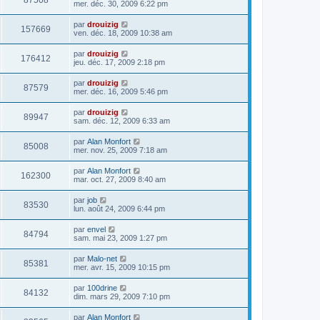
87508
mer. déc. 30, 2009 6:22 pm
par
drouizig
157669
ven. déc. 18, 2009 10:38 am
par
drouizig
176412
jeu. déc. 17, 2009 2:18 pm
par
drouizig
87579
mer. déc. 16, 2009 5:46 pm
par
drouizig
89947
sam. déc. 12, 2009 6:33 am
par
Alan Monfort
85008
mer. nov. 25, 2009 7:18 am
par
Alan Monfort
162300
mar. oct. 27, 2009 8:40 am
par
job
83530
lun. août 24, 2009 6:44 pm
par
envel
84794
sam. mai 23, 2009 1:27 pm
par
Malo-net
85381
mer. avr. 15, 2009 10:15 pm
par
100drine
84132
dim. mars 29, 2009 7:10 pm
par
Alan Monfort