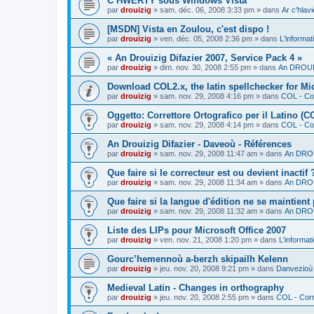
C’HWERTY sous Windows Vista
par
drouizig
»
sam. déc. 06, 2008 3:33 pm
» dans
Ar c'hla
[MSDN] Vista en Zoulou, c'est dispo !
par
drouizig
»
ven. déc. 05, 2008 2:36 pm
» dans
L'informat
« An Drouizig Difazier 2007, Service Pack 4 »
par
drouizig
»
dim. nov. 30, 2008 2:55 pm
» dans
An DROUIZ
Download COL2.x, the latin spellchecker for Mic
par
drouizig
»
sam. nov. 29, 2008 4:16 pm
» dans
COL - Cor
Oggetto: Correttore Ortografico per il Latino (C
par
drouizig
»
sam. nov. 29, 2008 4:14 pm
» dans
COL - Cor
An Drouizig Difazier - Daveoù - Références
par
drouizig
»
sam. nov. 29, 2008 11:47 am
» dans
An DROU
Que faire si le correcteur est ou devient inactif 
par
drouizig
»
sam. nov. 29, 2008 11:34 am
» dans
An DROU
Que faire si la langue d'édition ne se maintient
par
drouizig
»
sam. nov. 29, 2008 11:32 am
» dans
An DROU
Liste des LIPs pour Microsoft Office 2007
par
drouizig
»
ven. nov. 21, 2008 1:20 pm
» dans
L'informat
Gourc’hemennoù a-berzh skipailh Kelenn
par
drouizig
»
jeu. nov. 20, 2008 9:21 pm
» dans
Danvezioù 
Medieval Latin - Changes in orthography
par
drouizig
»
jeu. nov. 20, 2008 2:55 pm
» dans
COL - Corr