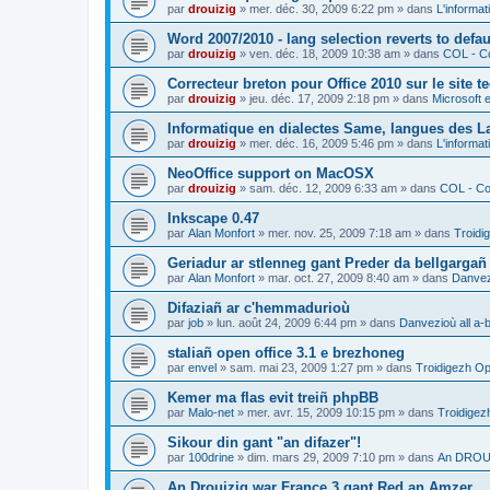
par
drouizig
»
mer. déc. 30, 2009 6:22 pm
» dans
L'informat
Word 2007/2010 - lang selection reverts to defa
par
drouizig
»
ven. déc. 18, 2009 10:38 am
» dans
COL - Co
Correcteur breton pour Office 2010 sur le site 
par
drouizig
»
jeu. déc. 17, 2009 2:18 pm
» dans
Microsoft e
Informatique en dialectes Same, langues des 
par
drouizig
»
mer. déc. 16, 2009 5:46 pm
» dans
L'informat
NeoOffice support on MacOSX
par
drouizig
»
sam. déc. 12, 2009 6:33 am
» dans
COL - Cor
Inkscape 0.47
par
Alan Monfort
»
mer. nov. 25, 2009 7:18 am
» dans
Troidi
Geriadur ar stlenneg gant Preder da bellgargañ
par
Alan Monfort
»
mar. oct. 27, 2009 8:40 am
» dans
Danvezi
Difaziañ ar c'hemmadurioù
par
job
»
lun. août 24, 2009 6:44 pm
» dans
Danvezioù all a-
staliañ open office 3.1 e brezhoneg
par
envel
»
sam. mai 23, 2009 1:27 pm
» dans
Troidigezh Op
Kemer ma flas evit treiñ phpBB
par
Malo-net
»
mer. avr. 15, 2009 10:15 pm
» dans
Troidigez
Sikour din gant "an difazer"!
par
100drine
»
dim. mars 29, 2009 7:10 pm
» dans
An DROUI
An Drouizig war France 3 gant Red an Amzer