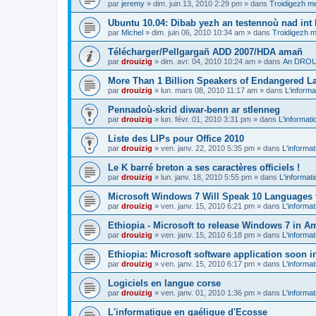
par
jeremy
»
dim. juin 13, 2010 2:29 pm
» dans
Troidigezh me
Ubuntu 10.04: Dibab yezh an testennoù nad int k
par
Michel
»
dim. juin 06, 2010 10:34 am
» dans
Troidigezh m
Télécharger/Pellgargañ ADD 2007/HDA amañ
par
drouizig
»
dim. avr. 04, 2010 10:24 am
» dans
An DROUI
More Than 1 Billion Speakers of Endangered L
par
drouizig
»
lun. mars 08, 2010 11:17 am
» dans
L'informa
Pennadoù-skrid diwar-benn ar stlenneg
par
drouizig
»
lun. févr. 01, 2010 3:31 pm
» dans
L'informati
Liste des LIPs pour Office 2010
par
drouizig
»
ven. janv. 22, 2010 5:35 pm
» dans
L'informat
Le K barré breton a ses caractères officiels !
par
drouizig
»
lun. janv. 18, 2010 5:55 pm
» dans
L'informat
Microsoft Windows 7 Will Speak 10 Languages 
par
drouizig
»
ven. janv. 15, 2010 6:21 pm
» dans
L'informat
Ethiopia - Microsoft to release Windows 7 in A
par
drouizig
»
ven. janv. 15, 2010 6:18 pm
» dans
L'informat
Ethiopia: Microsoft software application soon 
par
drouizig
»
ven. janv. 15, 2010 6:17 pm
» dans
L'informat
Logiciels en langue corse
par
drouizig
»
ven. janv. 01, 2010 1:36 pm
» dans
L'informat
L'informatique en gaélique d'Ecosse