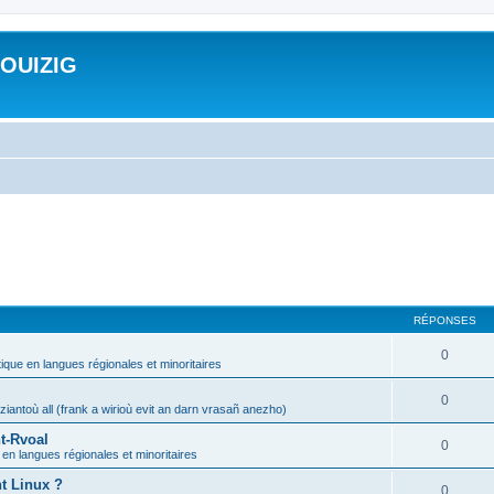
ROUIZIG
RÉPONSES
0
tique en langues régionales et minoritaires
0
iantoù all (frank a wirioù evit an darn vrasañ anezho)
t-Rvoal
0
 en langues régionales et minoritaires
nt Linux ?
0