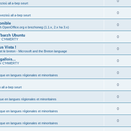
0
zioù all a-bep seurt
0
vezioù all a-bep seurt
onible
0
h OpenOffice.org e brezhoneg (1.1.x, 2.x ha 3.x)
'barzh Ubuntu
0
ier C'HWERTY
s Vista !
0
et le breton - Microsoft and the Breton language
allois...
0
ier C'HWERTY
0
ique en langues régionales et minoritaires
0
all a-bep seurt
0
que en langues régionales et minoritaires
0
ique en langues régionales et minoritaires
0
ique en langues régionales et minoritaires