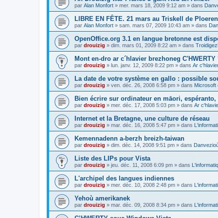
par
Alan Monfort
»
mer. mars 18, 2009 9:12 am
» dans
Danve
LIBRE EN FÊTE. 21 mars au Triskell de Ploeren
par
Alan Monfort
»
sam. mars 07, 2009 10:43 am
» dans
Dan
OpenOffice.org 3.1 en langue bretonne est disp
par
drouizig
»
dim. mars 01, 2009 8:22 am
» dans
Troidigez
Mont en-dro ar c´hlavier brezhoneg C'HWERTY 
par
drouizig
»
lun. janv. 12, 2009 8:22 pm
» dans
Ar c'hlav
La date de votre système en gallo : possible sou
par
drouizig
»
ven. déc. 26, 2008 6:58 pm
» dans
Microsoft 
Bien écrire sur ordinateur en māori, espéranto, g
par
drouizig
»
mer. déc. 17, 2008 5:03 pm
» dans
Ar c'hlav
Internet et la Bretagne, une culture de réseau
par
drouizig
»
mar. déc. 16, 2008 5:47 pm
» dans
L'informat
Kemennadenn a-berzh breizh-taiwan
par
drouizig
»
dim. déc. 14, 2008 9:51 pm
» dans
Danvezioù 
Liste des LIPs pour Vista
par
drouizig
»
jeu. déc. 11, 2008 6:09 pm
» dans
L'informati
L'archipel des langues indiennes
par
drouizig
»
mer. déc. 10, 2008 2:48 pm
» dans
L'informat
Yehoù amerikanek
par
drouizig
»
mar. déc. 09, 2008 8:34 pm
» dans
L'informat