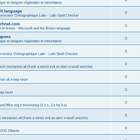
0
ique en langues régionales et minoritaires
ult language
0
rrecteur Orthographique Latin - Latin Spell Checker
technet.com
0
t le breton - Microsoft and the Breton language
Lapons
0
ique en langues régionales et minoritaires
0
recteur Orthographique Latin - Latin Spell Checker
0
gezh meziantoù all (frank a wirioù evit an darn vrasañ anezho)
0
où all a-bep seurt
0
bep seurt
0
enOffice.org e brezhoneg (1.1.x, 2.x ha 3.x)
0
h meziantoù all (frank a wirioù evit an darn vrasañ anezho)
0
ZIG Difazier