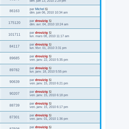
dim. juin 13, 2010 2:29 pm
par
Michel
86163
dim. juin 06, 2010 10:34 am
par
drouizig
175120
dim. avr. 04, 2010 10:24 am
par
drouizig
101711
lun. mars 08, 2010 11:17 am
par
drouizig
84117
lun. févr. 01, 2010 3:31 pm
par
drouizig
89685
ven. janv. 22, 2010 5:35 pm
par
drouizig
89782
lun. janv. 18, 2010 5:55 pm
par
drouizig
90639
ven. janv. 15, 2010 6:21 pm
par
drouizig
90207
ven. janv. 15, 2010 6:18 pm
par
drouizig
88739
ven. janv. 15, 2010 6:17 pm
par
drouizig
87301
ven. janv. 01, 2010 1:36 pm
par
drouizig