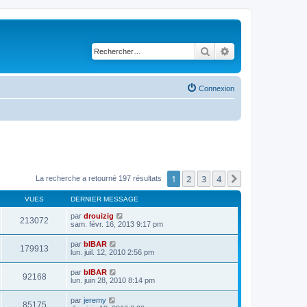
Rechercher
Recherche avancé
Connexion
1
2
3
4
Suivant
La recherche a retourné 197 résultats
VUES
DERNIER MESSAGE
par
drouizig
213072
sam. févr. 16, 2013 9:17 pm
par
bIBAR
179913
lun. juil. 12, 2010 2:56 pm
par
bIBAR
92168
lun. juin 28, 2010 8:14 pm
par
jeremy
85175