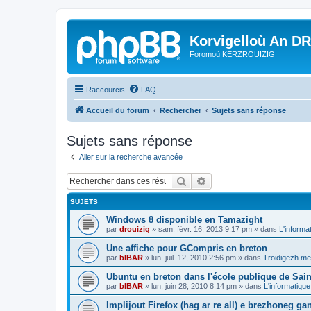
Korvigelloù An D
Foromoù KERZROUIZIG
Raccourcis
FAQ
Accueil du forum
Rechercher
Sujets sans réponse
Sujets sans réponse
Aller sur la recherche avancée
Rechercher
Recherche avancée
SUJETS
Windows 8 disponible en Tamazight
par
drouizig
»
sam. févr. 16, 2013 9:17 pm
» dans
L'informa
Une affiche pour GCompris en breton
par
bIBAR
»
lun. juil. 12, 2010 2:56 pm
» dans
Troidigezh mez
Ubuntu en breton dans l'école publique de Sain
par
bIBAR
»
lun. juin 28, 2010 8:14 pm
» dans
L'informatique
Implijout Firefox (hag ar re all) e brezhoneg ga