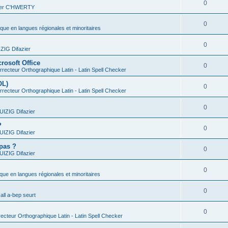
0
vier C'HWERTY
0
ique en langues régionales et minoritaires
0
IG Difazier
rosoft Office
0
recteur Orthographique Latin - Latin Spell Checker
OL)
0
recteur Orthographique Latin - Latin Spell Checker
0
IZIG Difazier
?
0
IZIG Difazier
 pas ?
0
IZIG Difazier
0
ique en langues régionales et minoritaires
0
all a-bep seurt
0
ecteur Orthographique Latin - Latin Spell Checker