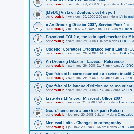
C’HWERTY sous Windows Vista
par
drouizig
»
sam. déc. 06, 2008 3:33 pm
» dans
Ar c'hla
[MSDN] Vista en Zoulou, c'est dispo !
par
drouizig
»
ven. déc. 05, 2008 2:36 pm
» dans
L'informat
« An Drouizig Difazier 2007, Service Pack 4 »
par
drouizig
»
dim. nov. 30, 2008 2:55 pm
» dans
An DROUIZ
Download COL2.x, the latin spellchecker for Mic
par
drouizig
»
sam. nov. 29, 2008 4:16 pm
» dans
COL - Cor
Oggetto: Correttore Ortografico per il Latino (C
par
drouizig
»
sam. nov. 29, 2008 4:14 pm
» dans
COL - Cor
An Drouizig Difazier - Daveoù - Références
par
drouizig
»
sam. nov. 29, 2008 11:47 am
» dans
An DROU
Que faire si le correcteur est ou devient inactif 
par
drouizig
»
sam. nov. 29, 2008 11:34 am
» dans
An DROU
Que faire si la langue d'édition ne se maintient
par
drouizig
»
sam. nov. 29, 2008 11:32 am
» dans
An DROU
Liste des LIPs pour Microsoft Office 2007
par
drouizig
»
ven. nov. 21, 2008 1:20 pm
» dans
L'informat
Gourc’hemennoù a-berzh skipailh Kelenn
par
drouizig
»
jeu. nov. 20, 2008 9:21 pm
» dans
Danvezioù 
Medieval Latin - Changes in orthography
par
drouizig
»
jeu. nov. 20, 2008 2:55 pm
» dans
COL - Corr