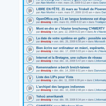
par
Alan Monfort
»
mer. mars 18, 2009 9:12 am
» dans
Danve
LIBRE EN FÊTE. 21 mars au Triskell de Ploeren
par
Alan Monfort
»
sam. mars 07, 2009 10:43 am
» dans
Dan
OpenOffice.org 3.1 en langue bretonne est disp
par
drouizig
»
dim. mars 01, 2009 8:22 am
» dans
Troidigez
Mont en-dro ar c´hlavier brezhoneg C'HWERTY 
par
drouizig
»
lun. janv. 12, 2009 8:22 pm
» dans
Ar c'hlav
La date de votre système en gallo : possible sou
par
drouizig
»
ven. déc. 26, 2008 6:58 pm
» dans
Microsoft 
Bien écrire sur ordinateur en māori, espéranto, g
par
drouizig
»
mer. déc. 17, 2008 5:03 pm
» dans
Ar c'hlav
Internet et la Bretagne, une culture de réseau
par
drouizig
»
mar. déc. 16, 2008 5:47 pm
» dans
L'informat
Kemennadenn a-berzh breizh-taiwan
par
drouizig
»
dim. déc. 14, 2008 9:51 pm
» dans
Danvezioù 
Liste des LIPs pour Vista
par
drouizig
»
jeu. déc. 11, 2008 6:09 pm
» dans
L'informati
L'archipel des langues indiennes
par
drouizig
»
mer. déc. 10, 2008 2:48 pm
» dans
L'informat
Yehoù amerikanek
par
drouizig
»
mar. déc. 09, 2008 8:34 pm
» dans
L'informat