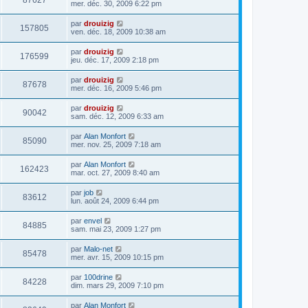
87627
mer. déc. 30, 2009 6:22 pm
par
drouizig
157805
ven. déc. 18, 2009 10:38 am
par
drouizig
176599
jeu. déc. 17, 2009 2:18 pm
par
drouizig
87678
mer. déc. 16, 2009 5:46 pm
par
drouizig
90042
sam. déc. 12, 2009 6:33 am
par
Alan Monfort
85090
mer. nov. 25, 2009 7:18 am
par
Alan Monfort
162423
mar. oct. 27, 2009 8:40 am
par
job
83612
lun. août 24, 2009 6:44 pm
par
envel
84885
sam. mai 23, 2009 1:27 pm
par
Malo-net
85478
mer. avr. 15, 2009 10:15 pm
par
100drine
84228
dim. mars 29, 2009 7:10 pm
par
Alan Monfort