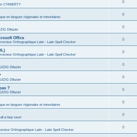
0
vier C'HWERTY
0
ique en langues régionales et minoritaires
0
IG Difazier
rosoft Office
0
recteur Orthographique Latin - Latin Spell Checker
OL)
0
recteur Orthographique Latin - Latin Spell Checker
0
IZIG Difazier
?
0
IZIG Difazier
 pas ?
0
IZIG Difazier
0
ique en langues régionales et minoritaires
0
all a-bep seurt
0
ecteur Orthographique Latin - Latin Spell Checker