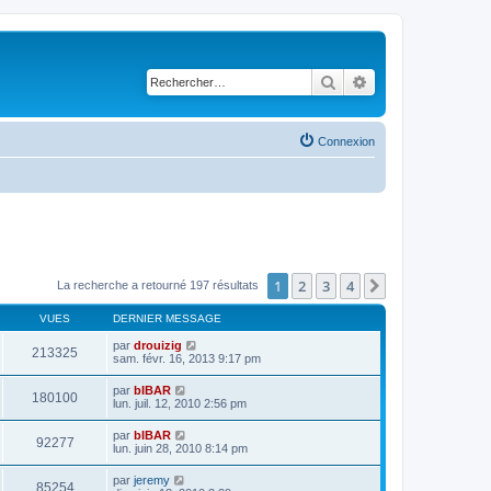
Rechercher
Recherche avancé
Connexion
1
2
3
4
Suivant
La recherche a retourné 197 résultats
VUES
DERNIER MESSAGE
par
drouizig
213325
sam. févr. 16, 2013 9:17 pm
par
bIBAR
180100
lun. juil. 12, 2010 2:56 pm
par
bIBAR
92277
lun. juin 28, 2010 8:14 pm
par
jeremy
85254