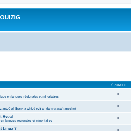
ROUIZIG
RÉPONSES
0
tique en langues régionales et minoritaires
0
iantoù all (frank a wirioù evit an darn vrasañ anezho)
t-Rvoal
0
 en langues régionales et minoritaires
nt Linux ?
0