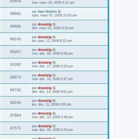
83649
mer. mars 18, 2009 9:12 am
par
Alan Monfort
88681
sam. mars 07, 2009 10:43 am
par
drouizig
89666
dim. mars 01, 2009 8:22 am
par
drouizig
86145
lun. janv. 12, 2009 8:22 pm
par
drouizig
89207
ven. déc. 26, 2008 6:58 pm
par
drouizig
91092
mer. déc. 17, 2008 5:03 pm
par
drouizig
88873
mar. déc. 16, 2008 5:47 pm
par
drouizig
86742
dim. déc. 14, 2008 9:51 pm
par
drouizig
89246
jeu. déc. 11, 2008 6:09 pm
par
drouizig
87664
mer. déc. 10, 2008 2:48 pm
par
drouizig
87571
mar. déc. 09, 2008 8:34 pm
par
drouizig