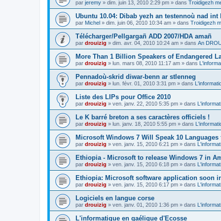
par
jeremy
»
dim. juin 13, 2010 2:29 pm
» dans
Troidigezh me
Ubuntu 10.04: Dibab yezh an testennoù nad int k
par
Michel
»
dim. juin 06, 2010 10:34 am
» dans
Troidigezh m
Télécharger/Pellgargañ ADD 2007/HDA amañ
par
drouizig
»
dim. avr. 04, 2010 10:24 am
» dans
An DROUI
More Than 1 Billion Speakers of Endangered L
par
drouizig
»
lun. mars 08, 2010 11:17 am
» dans
L'informa
Pennadoù-skrid diwar-benn ar stlenneg
par
drouizig
»
lun. févr. 01, 2010 3:31 pm
» dans
L'informati
Liste des LIPs pour Office 2010
par
drouizig
»
ven. janv. 22, 2010 5:35 pm
» dans
L'informat
Le K barré breton a ses caractères officiels !
par
drouizig
»
lun. janv. 18, 2010 5:55 pm
» dans
L'informat
Microsoft Windows 7 Will Speak 10 Languages 
par
drouizig
»
ven. janv. 15, 2010 6:21 pm
» dans
L'informat
Ethiopia - Microsoft to release Windows 7 in A
par
drouizig
»
ven. janv. 15, 2010 6:18 pm
» dans
L'informat
Ethiopia: Microsoft software application soon 
par
drouizig
»
ven. janv. 15, 2010 6:17 pm
» dans
L'informat
Logiciels en langue corse
par
drouizig
»
ven. janv. 01, 2010 1:36 pm
» dans
L'informat
L'informatique en gaélique d'Ecosse