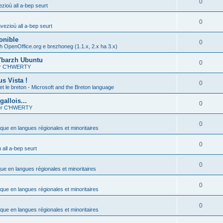
0
zioù all a-bep seurt
0
vezioù all a-bep seurt
onible
0
h OpenOffice.org e brezhoneg (1.1.x, 2.x ha 3.x)
'barzh Ubuntu
0
ier C'HWERTY
s Vista !
0
et le breton - Microsoft and the Breton language
allois...
0
ier C'HWERTY
0
ique en langues régionales et minoritaires
0
all a-bep seurt
0
que en langues régionales et minoritaires
0
ique en langues régionales et minoritaires
0
ique en langues régionales et minoritaires