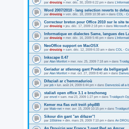
par
drouizig
»
mer. déc. 30, 2009 6:22 pm
» dans
L'informat
Word 2007/2010 - lang selection reverts to defa
par
drouizig
»
ven. déc. 18, 2009 10:38 am
» dans
COL - Co
Correcteur breton pour Office 2010 sur le site 
par
drouizig
»
jeu. déc. 17, 2009 2:18 pm
» dans
Microsoft e
Informatique en dialectes Same, langues des 
par
drouizig
»
mer. déc. 16, 2009 5:46 pm
» dans
L'informat
NeoOffice support on MacOSX
par
drouizig
»
sam. déc. 12, 2009 6:33 am
» dans
COL - Cor
Inkscape 0.47
par
Alan Monfort
»
mer. nov. 25, 2009 7:18 am
» dans
Troidi
Geriadur ar stlenneg gant Preder da bellgargañ
par
Alan Monfort
»
mar. oct. 27, 2009 8:40 am
» dans
Danvezi
Difaziañ ar c'hemmadurioù
par
job
»
lun. août 24, 2009 6:44 pm
» dans
Danvezioù all a-
staliañ open office 3.1 e brezhoneg
par
envel
»
sam. mai 23, 2009 1:27 pm
» dans
Troidigezh Op
Kemer ma flas evit treiñ phpBB
par
Malo-net
»
mer. avr. 15, 2009 10:15 pm
» dans
Troidigez
Sikour din gant "an difazer"!
par
100drine
»
dim. mars 29, 2009 7:10 pm
» dans
An DROUI
An Drouizig war France 3 gant Red an Amzer