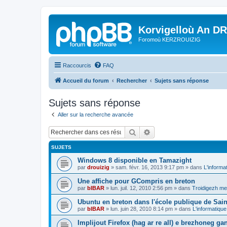
Korvigelloù An D
Foromoù KERZROUIZIG
Raccourcis
FAQ
Accueil du forum
Rechercher
Sujets sans réponse
Sujets sans réponse
Aller sur la recherche avancée
Rechercher
Recherche avancée
SUJETS
Windows 8 disponible en Tamazight
par
drouizig
»
sam. févr. 16, 2013 9:17 pm
» dans
L'informa
Une affiche pour GCompris en breton
par
bIBAR
»
lun. juil. 12, 2010 2:56 pm
» dans
Troidigezh mez
Ubuntu en breton dans l'école publique de Sain
par
bIBAR
»
lun. juin 28, 2010 8:14 pm
» dans
L'informatique
Implijout Firefox (hag ar re all) e brezhoneg ga