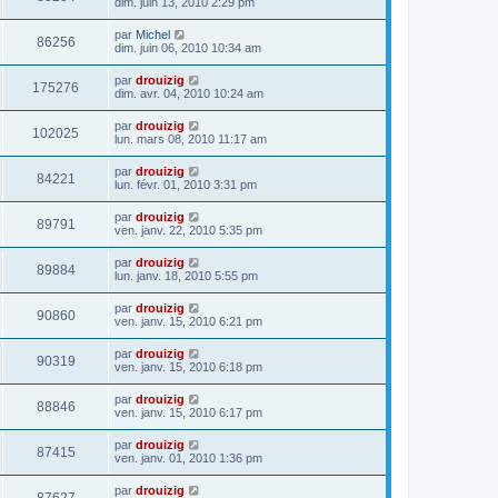
dim. juin 13, 2010 2:29 pm
par
Michel
86256
dim. juin 06, 2010 10:34 am
par
drouizig
175276
dim. avr. 04, 2010 10:24 am
par
drouizig
102025
lun. mars 08, 2010 11:17 am
par
drouizig
84221
lun. févr. 01, 2010 3:31 pm
par
drouizig
89791
ven. janv. 22, 2010 5:35 pm
par
drouizig
89884
lun. janv. 18, 2010 5:55 pm
par
drouizig
90860
ven. janv. 15, 2010 6:21 pm
par
drouizig
90319
ven. janv. 15, 2010 6:18 pm
par
drouizig
88846
ven. janv. 15, 2010 6:17 pm
par
drouizig
87415
ven. janv. 01, 2010 1:36 pm
par
drouizig