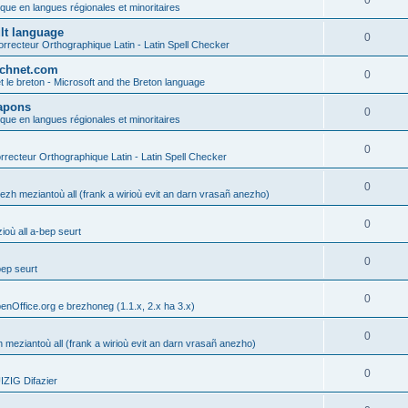
0
ique en langues régionales et minoritaires
ult language
0
rrecteur Orthographique Latin - Latin Spell Checker
technet.com
0
t le breton - Microsoft and the Breton language
Lapons
0
ique en langues régionales et minoritaires
0
recteur Orthographique Latin - Latin Spell Checker
0
gezh meziantoù all (frank a wirioù evit an darn vrasañ anezho)
0
où all a-bep seurt
0
bep seurt
0
enOffice.org e brezhoneg (1.1.x, 2.x ha 3.x)
0
h meziantoù all (frank a wirioù evit an darn vrasañ anezho)
0
ZIG Difazier