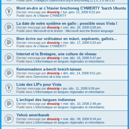
Publié dans
Troidigezh OpenOffice.org e brezhoneg (1.1.x, 2.x ha 3.x)
Mont en-dro ar c´hlavier brezhoneg C'HWERTY 'barzh Ubuntu
Dernier message par
drouizig
«
lun. janv. 12, 2009 8:22 pm
Publié dans
Ar c'hlavier C'HWERTY
La date de votre système en gallo : possible sous Vista !
Dernier message par
drouizig
«
ven. déc. 26, 2008 6:58 pm
Publié dans
Microsoft et le breton - Microsoft and the Breton language
Bien écrire sur ordinateur en māori, espéranto, gallois...
Dernier message par
drouizig
«
mer. déc. 17, 2008 5:03 pm
Publié dans
Ar c'hlavier C'HWERTY
Internet et la Bretagne, une culture de réseau
Dernier message par
drouizig
«
mar. déc. 16, 2008 5:47 pm
Publié dans
L'informatique en langues régionales et minoritaires
Kemennadenn a-berzh breizh-taiwan
Dernier message par
drouizig
«
dim. déc. 14, 2008 9:51 pm
Publié dans
Danvezioù all a-bep seurt
Liste des LIPs pour Vista
Dernier message par
drouizig
«
jeu. déc. 11, 2008 6:09 pm
Publié dans
L'informatique en langues régionales et minoritaires
L'archipel des langues indiennes
Dernier message par
drouizig
«
mer. déc. 10, 2008 2:48 pm
Publié dans
L'informatique en langues régionales et minoritaires
Yehoù amerikanek
Dernier message par
drouizig
«
mar. déc. 09, 2008 8:34 pm
Publié dans
L'informatique en langues régionales et minoritaires