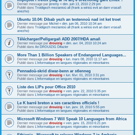
Dernier message par
jeremy
«
dim. juin 13, 2010 2:29 pm
Publié dans
Troidigezh meziantoù all (frank a wirioù evit an darn vrasañ
anezho)
Ubuntu 10.04: Dibab yezh an testennoù nad int ket troet
Dernier message par
Michel
«
dim. juin 06, 2010 10:34 am
Publié dans
Troidigezh meziantoù all (frank a wirioù evit an darn vrasañ
anezho)
Télécharger/Pellgargañ ADD 2007/HDA amañ
Dernier message par
drouizig
«
dim. avr. 04, 2010 10:24 am
Publié dans
An DROUIZIG Difazier
More Than 1 Billion Speakers of Endangered Languages...
Dernier message par
drouizig
«
lun. mars 08, 2010 11:17 am
Publié dans
L'informatique en langues régionales et minoritaires
Pennadoù-skrid diwar-benn ar stlenneg
Dernier message par
drouizig
«
lun. févr. 01, 2010 3:31 pm
Publié dans
L'informatique en langues régionales et minoritaires
Liste des LIPs pour Office 2010
Dernier message par
drouizig
«
ven. janv. 22, 2010 5:35 pm
Publié dans
L'informatique en langues régionales et minoritaires
Le K barré breton a ses caractères officiels !
Dernier message par
drouizig
«
lun. janv. 18, 2010 5:55 pm
Publié dans
L'informatique en langues régionales et minoritaires
Microsoft Windows 7 Will Speak 10 Languages from Africa
Dernier message par
drouizig
«
ven. janv. 15, 2010 6:21 pm
Publié dans
L'informatique en langues régionales et minoritaires
Ethiopia - Microsoft to release Windows 7 in Amharic