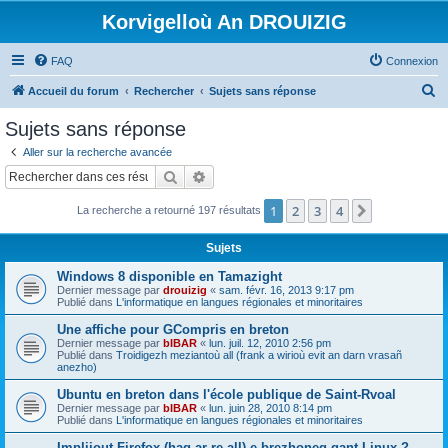
Korvigelloù An DROUIZIG
FAQ
Connexion
R
Accueil du forum
Rechercher
Sujets sans réponse
e
Sujets sans réponse
c
Aller sur la recherche avancée
h
Rechercher
Recherche avancée
e
1
2
3
4
Suivant
La recherche a retourné 197 résultats
r
c
Sujets
h
Windows 8 disponible en Tamazight
e
Dernier message par
drouizig
«
sam. févr. 16, 2013 9:17 pm
Publié dans
L'informatique en langues régionales et minoritaires
r
Une affiche pour GCompris en breton
Dernier message par
bIBAR
«
lun. juil. 12, 2010 2:56 pm
Publié dans
Troidigezh meziantoù all (frank a wirioù evit an darn vrasañ
anezho)
Ubuntu en breton dans l'école publique de Saint-Rvoal
Dernier message par
bIBAR
«
lun. juin 28, 2010 8:14 pm
Publié dans
L'informatique en langues régionales et minoritaires
Implijout Firefox (hag ar re all) e brezhoneg gant Linux ?