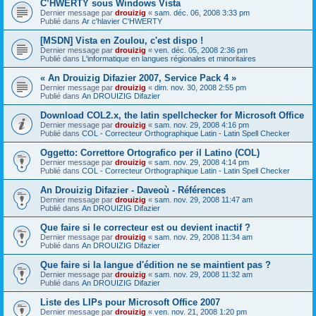
C’HWERTY sous Windows Vista
Dernier message par
drouizig
«
sam. déc. 06, 2008 3:33 pm
Publié dans
Ar c'hlavier C'HWERTY
[MSDN] Vista en Zoulou, c'est dispo !
Dernier message par
drouizig
«
ven. déc. 05, 2008 2:36 pm
Publié dans
L'informatique en langues régionales et minoritaires
« An Drouizig Difazier 2007, Service Pack 4 »
Dernier message par
drouizig
«
dim. nov. 30, 2008 2:55 pm
Publié dans
An DROUIZIG Difazier
Download COL2.x, the latin spellchecker for Microsoft Office
Dernier message par
drouizig
«
sam. nov. 29, 2008 4:16 pm
Publié dans
COL - Correcteur Orthographique Latin - Latin Spell Checker
Oggetto: Correttore Ortografico per il Latino (COL)
Dernier message par
drouizig
«
sam. nov. 29, 2008 4:14 pm
Publié dans
COL - Correcteur Orthographique Latin - Latin Spell Checker
An Drouizig Difazier - Daveoù - Références
Dernier message par
drouizig
«
sam. nov. 29, 2008 11:47 am
Publié dans
An DROUIZIG Difazier
Que faire si le correcteur est ou devient inactif ?
Dernier message par
drouizig
«
sam. nov. 29, 2008 11:34 am
Publié dans
An DROUIZIG Difazier
Que faire si la langue d'édition ne se maintient pas ?
Dernier message par
drouizig
«
sam. nov. 29, 2008 11:32 am
Publié dans
An DROUIZIG Difazier
Liste des LIPs pour Microsoft Office 2007
Dernier message par
drouizig
«
ven. nov. 21, 2008 1:20 pm