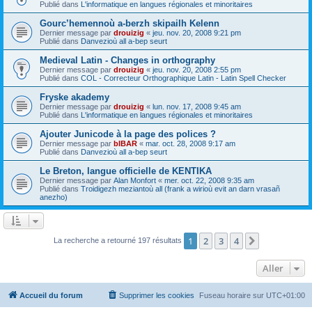
Publié dans
L'informatique en langues régionales et minoritaires
Gourc’hemennoù a-berzh skipailh Kelenn
Dernier message par
drouizig
«
jeu. nov. 20, 2008 9:21 pm
Publié dans
Danvezioù all a-bep seurt
Medieval Latin - Changes in orthography
Dernier message par
drouizig
«
jeu. nov. 20, 2008 2:55 pm
Publié dans
COL - Correcteur Orthographique Latin - Latin Spell Checker
Fryske akademy
Dernier message par
drouizig
«
lun. nov. 17, 2008 9:45 am
Publié dans
L'informatique en langues régionales et minoritaires
Ajouter Junicode à la page des polices ?
Dernier message par
bIBAR
«
mar. oct. 28, 2008 9:17 am
Publié dans
Danvezioù all a-bep seurt
Le Breton, langue officielle de KENTIKA
Dernier message par
Alan Monfort
«
mer. oct. 22, 2008 9:35 am
Publié dans
Troidigezh meziantoù all (frank a wirioù evit an darn vrasañ
anezho)
1
2
3
4
Suivant
La recherche a retourné 197 résultats
Aller
Accueil du forum
Supprimer les cookies
Fuseau horaire sur
UTC+01:00