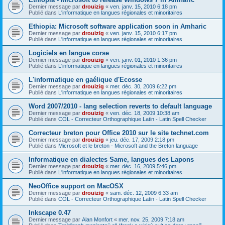
Dernier message par
drouizig
«
ven. janv. 15, 2010 6:18 pm
Publié dans
L'informatique en langues régionales et minoritaires
Ethiopia: Microsoft software application soon in Amharic
Dernier message par
drouizig
«
ven. janv. 15, 2010 6:17 pm
Publié dans
L'informatique en langues régionales et minoritaires
Logiciels en langue corse
Dernier message par
drouizig
«
ven. janv. 01, 2010 1:36 pm
Publié dans
L'informatique en langues régionales et minoritaires
L'informatique en gaélique d'Ecosse
Dernier message par
drouizig
«
mer. déc. 30, 2009 6:22 pm
Publié dans
L'informatique en langues régionales et minoritaires
Word 2007/2010 - lang selection reverts to default language
Dernier message par
drouizig
«
ven. déc. 18, 2009 10:38 am
Publié dans
COL - Correcteur Orthographique Latin - Latin Spell Checker
Correcteur breton pour Office 2010 sur le site technet.com
Dernier message par
drouizig
«
jeu. déc. 17, 2009 2:18 pm
Publié dans
Microsoft et le breton - Microsoft and the Breton language
Informatique en dialectes Same, langues des Lapons
Dernier message par
drouizig
«
mer. déc. 16, 2009 5:46 pm
Publié dans
L'informatique en langues régionales et minoritaires
NeoOffice support on MacOSX
Dernier message par
drouizig
«
sam. déc. 12, 2009 6:33 am
Publié dans
COL - Correcteur Orthographique Latin - Latin Spell Checker
Inkscape 0.47
Dernier message par
Alan Monfort
«
mer. nov. 25, 2009 7:18 am