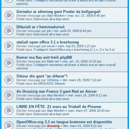
Publié dans
Troidigezh meziantoù all (frank a wirioù evit an darn vrasañ
anezho)
Geriadur ar stlenneg gant Preder da bellgargañ
Dernier message par
Alan Monfort
«
mar. oct. 27, 2009 8:40 am
Publié dans
Danvezioù all a-bep seurt
Difaziañ ar c'hemmadurioù
Dernier message par
job
«
lun. août 24, 2009 6:44 pm
Publié dans
Danvezioù all a-bep seurt
staliañ open office 3.1 e brezhoneg
Dernier message par
envel
«
sam. mai 23, 2009 1:27 pm
Publié dans
Troidigezh OpenOffice.org e brezhoneg (1.1.x, 2.x ha 3.x)
Kemer ma flas evit treiñ phpBB
Dernier message par
Malo-net
«
mer. avr. 15, 2009 10:15 pm
Publié dans
Troidigezh meziantoù all (frank a wirioù evit an darn vrasañ
anezho)
Sikour din gant "an difazer"!
Dernier message par
100drine
«
dim. mars 29, 2009 7:10 pm
Publié dans
An DROUIZIG Difazier
An Drouizig war France 3 gant Red an Amzer
Dernier message par
Alan Monfort
«
mer. mars 18, 2009 9:12 am
Publié dans
Danvezioù all a-bep seurt
LIBRE EN FÊTE. 21 mars au Triskell de Ploeren
Dernier message par
Alan Monfort
«
sam. mars 07, 2009 10:43 am
Publié dans
Danvezioù all a-bep seurt
OpenOffice.org 3.1 en langue bretonne est disponible
Dernier message par
drouizig
«
dim. mars 01, 2009 8:22 am