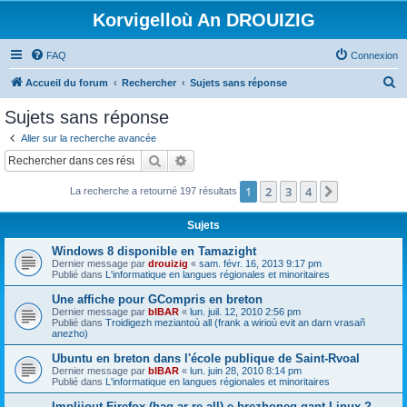
Korvigelloù An DROUIZIG
FAQ
Connexion
R
Accueil du forum
Rechercher
Sujets sans réponse
e
Sujets sans réponse
c
Aller sur la recherche avancée
h
Rechercher
Recherche avancée
e
1
2
3
4
Suivant
La recherche a retourné 197 résultats
r
c
Sujets
h
Windows 8 disponible en Tamazight
e
Dernier message par
drouizig
«
sam. févr. 16, 2013 9:17 pm
Publié dans
L'informatique en langues régionales et minoritaires
r
Une affiche pour GCompris en breton
Dernier message par
bIBAR
«
lun. juil. 12, 2010 2:56 pm
Publié dans
Troidigezh meziantoù all (frank a wirioù evit an darn vrasañ
anezho)
Ubuntu en breton dans l'école publique de Saint-Rvoal
Dernier message par
bIBAR
«
lun. juin 28, 2010 8:14 pm
Publié dans
L'informatique en langues régionales et minoritaires
Implijout Firefox (hag ar re all) e brezhoneg gant Linux ?