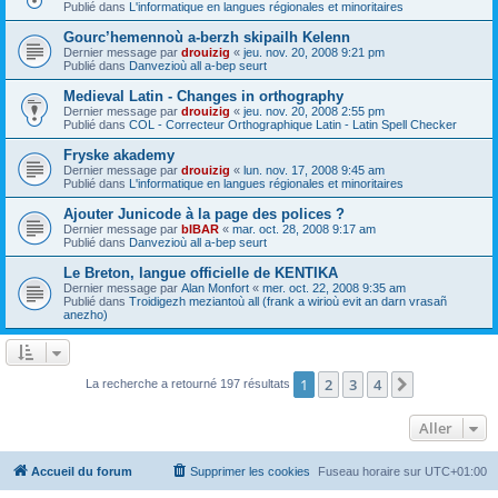
Publié dans
L'informatique en langues régionales et minoritaires
Gourc’hemennoù a-berzh skipailh Kelenn
Dernier message par
drouizig
«
jeu. nov. 20, 2008 9:21 pm
Publié dans
Danvezioù all a-bep seurt
Medieval Latin - Changes in orthography
Dernier message par
drouizig
«
jeu. nov. 20, 2008 2:55 pm
Publié dans
COL - Correcteur Orthographique Latin - Latin Spell Checker
Fryske akademy
Dernier message par
drouizig
«
lun. nov. 17, 2008 9:45 am
Publié dans
L'informatique en langues régionales et minoritaires
Ajouter Junicode à la page des polices ?
Dernier message par
bIBAR
«
mar. oct. 28, 2008 9:17 am
Publié dans
Danvezioù all a-bep seurt
Le Breton, langue officielle de KENTIKA
Dernier message par
Alan Monfort
«
mer. oct. 22, 2008 9:35 am
Publié dans
Troidigezh meziantoù all (frank a wirioù evit an darn vrasañ
anezho)
1
2
3
4
Suivant
La recherche a retourné 197 résultats
Aller
Accueil du forum
Supprimer les cookies
Fuseau horaire sur
UTC+01:00