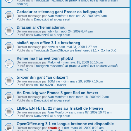
Publié dans
Troidigezh meziantoù all (frank a wirioù evit an darn vrasañ
anezho)
Geriadur ar stlenneg gant Preder da bellgargañ
Dernier message par
Alan Monfort
«
mar. oct. 27, 2009 8:40 am
Publié dans
Danvezioù all a-bep seurt
Difaziañ ar c'hemmadurioù
Dernier message par
job
«
lun. août 24, 2009 6:44 pm
Publié dans
Danvezioù all a-bep seurt
staliañ open office 3.1 e brezhoneg
Dernier message par
envel
«
sam. mai 23, 2009 1:27 pm
Publié dans
Troidigezh OpenOffice.org e brezhoneg (1.1.x, 2.x ha 3.x)
Kemer ma flas evit treiñ phpBB
Dernier message par
Malo-net
«
mer. avr. 15, 2009 10:15 pm
Publié dans
Troidigezh meziantoù all (frank a wirioù evit an darn vrasañ
anezho)
Sikour din gant "an difazer"!
Dernier message par
100drine
«
dim. mars 29, 2009 7:10 pm
Publié dans
An DROUIZIG Difazier
An Drouizig war France 3 gant Red an Amzer
Dernier message par
Alan Monfort
«
mer. mars 18, 2009 9:12 am
Publié dans
Danvezioù all a-bep seurt
LIBRE EN FÊTE. 21 mars au Triskell de Ploeren
Dernier message par
Alan Monfort
«
sam. mars 07, 2009 10:43 am
Publié dans
Danvezioù all a-bep seurt
OpenOffice.org 3.1 en langue bretonne est disponible
Dernier message par
drouizig
«
dim. mars 01, 2009 8:22 am