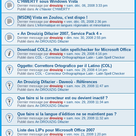
C’HWERTY sous Windows Vista
Dernier message par
drouizig
«
sam. déc. 06, 2008 3:33 pm
Publié dans
Ar c'hlavier C'HWERTY
[MSDN] Vista en Zoulou, c'est dispo !
Dernier message par
drouizig
«
ven. déc. 05, 2008 2:36 pm
Publié dans
L'informatique en langues régionales et minoritaires
« An Drouizig Difazier 2007, Service Pack 4 »
Dernier message par
drouizig
«
dim. nov. 30, 2008 2:55 pm
Publié dans
An DROUIZIG Difazier
Download COL2.x, the latin spellchecker for Microsoft Office
Dernier message par
drouizig
«
sam. nov. 29, 2008 4:16 pm
Publié dans
COL - Correcteur Orthographique Latin - Latin Spell Checker
Oggetto: Correttore Ortografico per il Latino (COL)
Dernier message par
drouizig
«
sam. nov. 29, 2008 4:14 pm
Publié dans
COL - Correcteur Orthographique Latin - Latin Spell Checker
An Drouizig Difazier - Daveoù - Références
Dernier message par
drouizig
«
sam. nov. 29, 2008 11:47 am
Publié dans
An DROUIZIG Difazier
Que faire si le correcteur est ou devient inactif ?
Dernier message par
drouizig
«
sam. nov. 29, 2008 11:34 am
Publié dans
An DROUIZIG Difazier
Que faire si la langue d'édition ne se maintient pas ?
Dernier message par
drouizig
«
sam. nov. 29, 2008 11:32 am
Publié dans
An DROUIZIG Difazier
Liste des LIPs pour Microsoft Office 2007
Dernier message par
drouizig
«
ven. nov. 21, 2008 1:20 pm