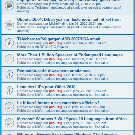
Dernier message par
jeremy
«
dim. juin 13, 2010 2:29 pm
Publié dans
Troidigezh meziantoù all (frank a wirioù evit an darn vrasañ
anezho)
Ubuntu 10.04: Dibab yezh an testennoù nad int ket troet
Dernier message par
Michel
«
dim. juin 06, 2010 10:34 am
Publié dans
Troidigezh meziantoù all (frank a wirioù evit an darn vrasañ
anezho)
Télécharger/Pellgargañ ADD 2007/HDA amañ
Dernier message par
drouizig
«
dim. avr. 04, 2010 10:24 am
Publié dans
An DROUIZIG Difazier
More Than 1 Billion Speakers of Endangered Languages...
Dernier message par
drouizig
«
lun. mars 08, 2010 11:17 am
Publié dans
L'informatique en langues régionales et minoritaires
Pennadoù-skrid diwar-benn ar stlenneg
Dernier message par
drouizig
«
lun. févr. 01, 2010 3:31 pm
Publié dans
L'informatique en langues régionales et minoritaires
Liste des LIPs pour Office 2010
Dernier message par
drouizig
«
ven. janv. 22, 2010 5:35 pm
Publié dans
L'informatique en langues régionales et minoritaires
Le K barré breton a ses caractères officiels !
Dernier message par
drouizig
«
lun. janv. 18, 2010 5:55 pm
Publié dans
L'informatique en langues régionales et minoritaires
Microsoft Windows 7 Will Speak 10 Languages from Africa
Dernier message par
drouizig
«
ven. janv. 15, 2010 6:21 pm
Publié dans
L'informatique en langues régionales et minoritaires
Ethiopia - Microsoft to release Windows 7 in Amharic