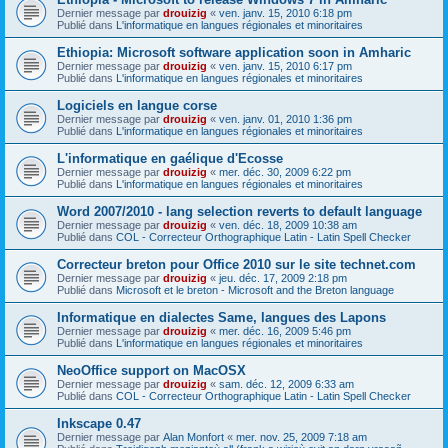
Dernier message par
drouizig
«
ven. janv. 15, 2010 6:18 pm
Publié dans
L'informatique en langues régionales et minoritaires
Ethiopia: Microsoft software application soon in Amharic
Dernier message par
drouizig
«
ven. janv. 15, 2010 6:17 pm
Publié dans
L'informatique en langues régionales et minoritaires
Logiciels en langue corse
Dernier message par
drouizig
«
ven. janv. 01, 2010 1:36 pm
Publié dans
L'informatique en langues régionales et minoritaires
L'informatique en gaélique d'Ecosse
Dernier message par
drouizig
«
mer. déc. 30, 2009 6:22 pm
Publié dans
L'informatique en langues régionales et minoritaires
Word 2007/2010 - lang selection reverts to default language
Dernier message par
drouizig
«
ven. déc. 18, 2009 10:38 am
Publié dans
COL - Correcteur Orthographique Latin - Latin Spell Checker
Correcteur breton pour Office 2010 sur le site technet.com
Dernier message par
drouizig
«
jeu. déc. 17, 2009 2:18 pm
Publié dans
Microsoft et le breton - Microsoft and the Breton language
Informatique en dialectes Same, langues des Lapons
Dernier message par
drouizig
«
mer. déc. 16, 2009 5:46 pm
Publié dans
L'informatique en langues régionales et minoritaires
NeoOffice support on MacOSX
Dernier message par
drouizig
«
sam. déc. 12, 2009 6:33 am
Publié dans
COL - Correcteur Orthographique Latin - Latin Spell Checker
Inkscape 0.47
Dernier message par
Alan Monfort
«
mer. nov. 25, 2009 7:18 am