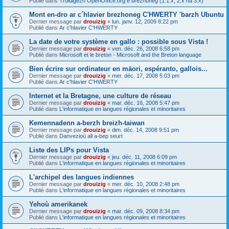
Publié dans
Troidigezh OpenOffice.org e brezhoneg (1.1.x, 2.x ha 3.x)
Mont en-dro ar c´hlavier brezhoneg C'HWERTY 'barzh Ubuntu
Dernier message par
drouizig
«
lun. janv. 12, 2009 8:22 pm
Publié dans
Ar c'hlavier C'HWERTY
La date de votre système en gallo : possible sous Vista !
Dernier message par
drouizig
«
ven. déc. 26, 2008 6:58 pm
Publié dans
Microsoft et le breton - Microsoft and the Breton language
Bien écrire sur ordinateur en māori, espéranto, gallois...
Dernier message par
drouizig
«
mer. déc. 17, 2008 5:03 pm
Publié dans
Ar c'hlavier C'HWERTY
Internet et la Bretagne, une culture de réseau
Dernier message par
drouizig
«
mar. déc. 16, 2008 5:47 pm
Publié dans
L'informatique en langues régionales et minoritaires
Kemennadenn a-berzh breizh-taiwan
Dernier message par
drouizig
«
dim. déc. 14, 2008 9:51 pm
Publié dans
Danvezioù all a-bep seurt
Liste des LIPs pour Vista
Dernier message par
drouizig
«
jeu. déc. 11, 2008 6:09 pm
Publié dans
L'informatique en langues régionales et minoritaires
L'archipel des langues indiennes
Dernier message par
drouizig
«
mer. déc. 10, 2008 2:48 pm
Publié dans
L'informatique en langues régionales et minoritaires
Yehoù amerikanek
Dernier message par
drouizig
«
mar. déc. 09, 2008 8:34 pm
Publié dans
L'informatique en langues régionales et minoritaires