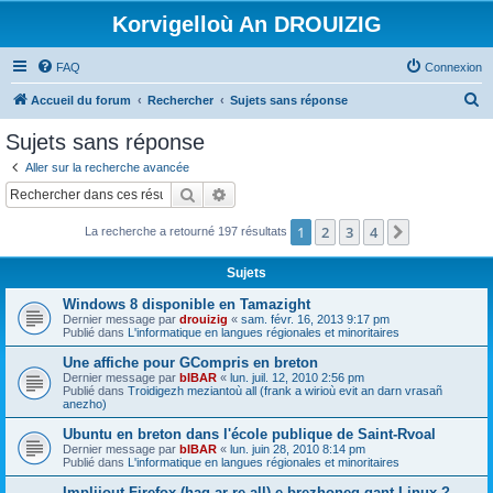
Korvigelloù An DROUIZIG
FAQ
Connexion
R
Accueil du forum
Rechercher
Sujets sans réponse
e
Sujets sans réponse
c
Aller sur la recherche avancée
h
Rechercher
Recherche avancée
e
1
2
3
4
Suivant
La recherche a retourné 197 résultats
r
c
Sujets
h
Windows 8 disponible en Tamazight
e
Dernier message par
drouizig
«
sam. févr. 16, 2013 9:17 pm
Publié dans
L'informatique en langues régionales et minoritaires
r
Une affiche pour GCompris en breton
Dernier message par
bIBAR
«
lun. juil. 12, 2010 2:56 pm
Publié dans
Troidigezh meziantoù all (frank a wirioù evit an darn vrasañ
anezho)
Ubuntu en breton dans l'école publique de Saint-Rvoal
Dernier message par
bIBAR
«
lun. juin 28, 2010 8:14 pm
Publié dans
L'informatique en langues régionales et minoritaires
Implijout Firefox (hag ar re all) e brezhoneg gant Linux ?