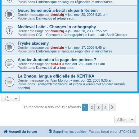
Publié dans
L'informatique en langues régionales et minoritaires
Gourc’hemennoù a-berzh skipailh Kelenn
Dernier message par
drouizig
«
jeu. nov. 20, 2008 9:21 pm
Publié dans
Danvezioù all a-bep seurt
Medieval Latin - Changes in orthography
Dernier message par
drouizig
«
jeu. nov. 20, 2008 2:55 pm
Publié dans
COL - Correcteur Orthographique Latin - Latin Spell Checker
Fryske akademy
Dernier message par
drouizig
«
lun. nov. 17, 2008 9:45 am
Publié dans
L'informatique en langues régionales et minoritaires
Ajouter Junicode à la page des polices ?
Dernier message par
bIBAR
«
mar. oct. 28, 2008 9:17 am
Publié dans
Danvezioù all a-bep seurt
Le Breton, langue officielle de KENTIKA
Dernier message par
Alan Monfort
«
mer. oct. 22, 2008 9:35 am
Publié dans
Troidigezh meziantoù all (frank a wirioù evit an darn vrasañ
anezho)
1
2
3
4
Suivant
La recherche a retourné 197 résultats
Aller
Accueil du forum
Supprimer les cookies
Fuseau horaire sur
UTC+01:00