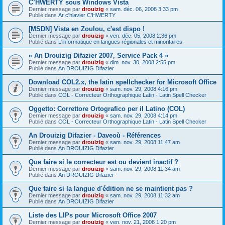
C’HWERTY sous Windows Vista
Dernier message par
drouizig
«
sam. déc. 06, 2008 3:33 pm
Publié dans
Ar c'hlavier C'HWERTY
[MSDN] Vista en Zoulou, c'est dispo !
Dernier message par
drouizig
«
ven. déc. 05, 2008 2:36 pm
Publié dans
L'informatique en langues régionales et minoritaires
« An Drouizig Difazier 2007, Service Pack 4 »
Dernier message par
drouizig
«
dim. nov. 30, 2008 2:55 pm
Publié dans
An DROUIZIG Difazier
Download COL2.x, the latin spellchecker for Microsoft Office
Dernier message par
drouizig
«
sam. nov. 29, 2008 4:16 pm
Publié dans
COL - Correcteur Orthographique Latin - Latin Spell Checker
Oggetto: Correttore Ortografico per il Latino (COL)
Dernier message par
drouizig
«
sam. nov. 29, 2008 4:14 pm
Publié dans
COL - Correcteur Orthographique Latin - Latin Spell Checker
An Drouizig Difazier - Daveoù - Références
Dernier message par
drouizig
«
sam. nov. 29, 2008 11:47 am
Publié dans
An DROUIZIG Difazier
Que faire si le correcteur est ou devient inactif ?
Dernier message par
drouizig
«
sam. nov. 29, 2008 11:34 am
Publié dans
An DROUIZIG Difazier
Que faire si la langue d'édition ne se maintient pas ?
Dernier message par
drouizig
«
sam. nov. 29, 2008 11:32 am
Publié dans
An DROUIZIG Difazier
Liste des LIPs pour Microsoft Office 2007
Dernier message par
drouizig
«
ven. nov. 21, 2008 1:20 pm