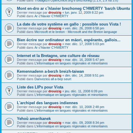
Publié dans
Troidigezh OpenOffice.org e brezhoneg (1.1.x, 2.x ha 3.x)
Mont en-dro ar c´hlavier brezhoneg C'HWERTY 'barzh Ubuntu
Dernier message par
drouizig
«
lun. janv. 12, 2009 8:22 pm
Publié dans
Ar c'hlavier C'HWERTY
La date de votre système en gallo : possible sous Vista !
Dernier message par
drouizig
«
ven. déc. 26, 2008 6:58 pm
Publié dans
Microsoft et le breton - Microsoft and the Breton language
Bien écrire sur ordinateur en māori, espéranto, gallois...
Dernier message par
drouizig
«
mer. déc. 17, 2008 5:03 pm
Publié dans
Ar c'hlavier C'HWERTY
Internet et la Bretagne, une culture de réseau
Dernier message par
drouizig
«
mar. déc. 16, 2008 5:47 pm
Publié dans
L'informatique en langues régionales et minoritaires
Kemennadenn a-berzh breizh-taiwan
Dernier message par
drouizig
«
dim. déc. 14, 2008 9:51 pm
Publié dans
Danvezioù all a-bep seurt
Liste des LIPs pour Vista
Dernier message par
drouizig
«
jeu. déc. 11, 2008 6:09 pm
Publié dans
L'informatique en langues régionales et minoritaires
L'archipel des langues indiennes
Dernier message par
drouizig
«
mer. déc. 10, 2008 2:48 pm
Publié dans
L'informatique en langues régionales et minoritaires
Yehoù amerikanek
Dernier message par
drouizig
«
mar. déc. 09, 2008 8:34 pm
Publié dans
L'informatique en langues régionales et minoritaires