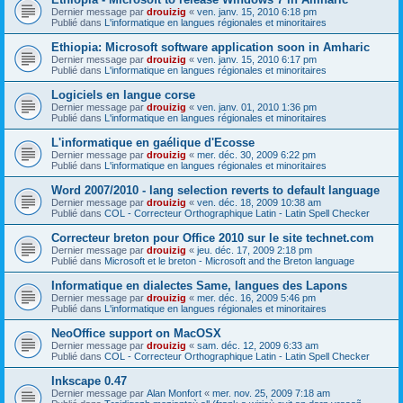
Dernier message par
drouizig
«
ven. janv. 15, 2010 6:18 pm
Publié dans
L'informatique en langues régionales et minoritaires
Ethiopia: Microsoft software application soon in Amharic
Dernier message par
drouizig
«
ven. janv. 15, 2010 6:17 pm
Publié dans
L'informatique en langues régionales et minoritaires
Logiciels en langue corse
Dernier message par
drouizig
«
ven. janv. 01, 2010 1:36 pm
Publié dans
L'informatique en langues régionales et minoritaires
L'informatique en gaélique d'Ecosse
Dernier message par
drouizig
«
mer. déc. 30, 2009 6:22 pm
Publié dans
L'informatique en langues régionales et minoritaires
Word 2007/2010 - lang selection reverts to default language
Dernier message par
drouizig
«
ven. déc. 18, 2009 10:38 am
Publié dans
COL - Correcteur Orthographique Latin - Latin Spell Checker
Correcteur breton pour Office 2010 sur le site technet.com
Dernier message par
drouizig
«
jeu. déc. 17, 2009 2:18 pm
Publié dans
Microsoft et le breton - Microsoft and the Breton language
Informatique en dialectes Same, langues des Lapons
Dernier message par
drouizig
«
mer. déc. 16, 2009 5:46 pm
Publié dans
L'informatique en langues régionales et minoritaires
NeoOffice support on MacOSX
Dernier message par
drouizig
«
sam. déc. 12, 2009 6:33 am
Publié dans
COL - Correcteur Orthographique Latin - Latin Spell Checker
Inkscape 0.47
Dernier message par
Alan Monfort
«
mer. nov. 25, 2009 7:18 am