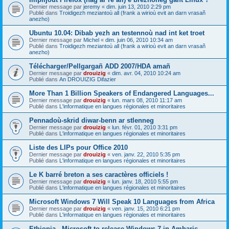
Dernier message par
jeremy
«
dim. juin 13, 2010 2:29 pm
Publié dans
Troidigezh meziantoù all (frank a wirioù evit an darn vrasañ
anezho)
Ubuntu 10.04: Dibab yezh an testennoù nad int ket troet
Dernier message par
Michel
«
dim. juin 06, 2010 10:34 am
Publié dans
Troidigezh meziantoù all (frank a wirioù evit an darn vrasañ
anezho)
Télécharger/Pellgargañ ADD 2007/HDA amañ
Dernier message par
drouizig
«
dim. avr. 04, 2010 10:24 am
Publié dans
An DROUIZIG Difazier
More Than 1 Billion Speakers of Endangered Languages...
Dernier message par
drouizig
«
lun. mars 08, 2010 11:17 am
Publié dans
L'informatique en langues régionales et minoritaires
Pennadoù-skrid diwar-benn ar stlenneg
Dernier message par
drouizig
«
lun. févr. 01, 2010 3:31 pm
Publié dans
L'informatique en langues régionales et minoritaires
Liste des LIPs pour Office 2010
Dernier message par
drouizig
«
ven. janv. 22, 2010 5:35 pm
Publié dans
L'informatique en langues régionales et minoritaires
Le K barré breton a ses caractères officiels !
Dernier message par
drouizig
«
lun. janv. 18, 2010 5:55 pm
Publié dans
L'informatique en langues régionales et minoritaires
Microsoft Windows 7 Will Speak 10 Languages from Africa
Dernier message par
drouizig
«
ven. janv. 15, 2010 6:21 pm
Publié dans
L'informatique en langues régionales et minoritaires
Ethiopia - Microsoft to release Windows 7 in Amharic