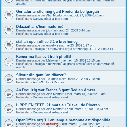
Publié dans
Troidigezh meziantoù all (frank a wirioù evit an darn vrasañ
anezho)
Geriadur ar stlenneg gant Preder da bellgargañ
Dernier message par
Alan Monfort
«
mar. oct. 27, 2009 8:40 am
Publié dans
Danvezioù all a-bep seurt
Difaziañ ar c'hemmadurioù
Dernier message par
job
«
lun. août 24, 2009 6:44 pm
Publié dans
Danvezioù all a-bep seurt
staliañ open office 3.1 e brezhoneg
Dernier message par
envel
«
sam. mai 23, 2009 1:27 pm
Publié dans
Troidigezh OpenOffice.org e brezhoneg (1.1.x, 2.x ha 3.x)
Kemer ma flas evit treiñ phpBB
Dernier message par
Malo-net
«
mer. avr. 15, 2009 10:15 pm
Publié dans
Troidigezh meziantoù all (frank a wirioù evit an darn vrasañ
anezho)
Sikour din gant "an difazer"!
Dernier message par
100drine
«
dim. mars 29, 2009 7:10 pm
Publié dans
An DROUIZIG Difazier
An Drouizig war France 3 gant Red an Amzer
Dernier message par
Alan Monfort
«
mer. mars 18, 2009 9:12 am
Publié dans
Danvezioù all a-bep seurt
LIBRE EN FÊTE. 21 mars au Triskell de Ploeren
Dernier message par
Alan Monfort
«
sam. mars 07, 2009 10:43 am
Publié dans
Danvezioù all a-bep seurt
OpenOffice.org 3.1 en langue bretonne est disponible
Dernier message par
drouizig
«
dim. mars 01, 2009 8:22 am