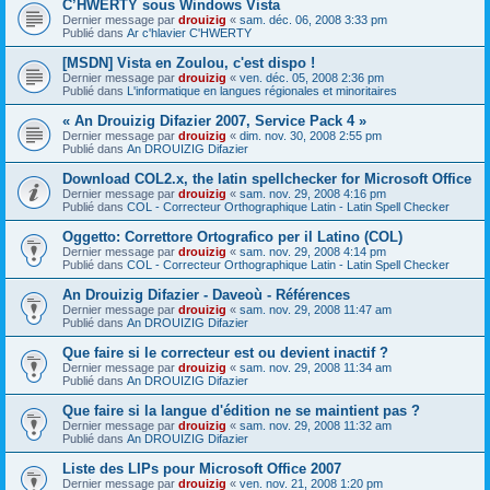
C’HWERTY sous Windows Vista
Dernier message par
drouizig
«
sam. déc. 06, 2008 3:33 pm
Publié dans
Ar c'hlavier C'HWERTY
[MSDN] Vista en Zoulou, c'est dispo !
Dernier message par
drouizig
«
ven. déc. 05, 2008 2:36 pm
Publié dans
L'informatique en langues régionales et minoritaires
« An Drouizig Difazier 2007, Service Pack 4 »
Dernier message par
drouizig
«
dim. nov. 30, 2008 2:55 pm
Publié dans
An DROUIZIG Difazier
Download COL2.x, the latin spellchecker for Microsoft Office
Dernier message par
drouizig
«
sam. nov. 29, 2008 4:16 pm
Publié dans
COL - Correcteur Orthographique Latin - Latin Spell Checker
Oggetto: Correttore Ortografico per il Latino (COL)
Dernier message par
drouizig
«
sam. nov. 29, 2008 4:14 pm
Publié dans
COL - Correcteur Orthographique Latin - Latin Spell Checker
An Drouizig Difazier - Daveoù - Références
Dernier message par
drouizig
«
sam. nov. 29, 2008 11:47 am
Publié dans
An DROUIZIG Difazier
Que faire si le correcteur est ou devient inactif ?
Dernier message par
drouizig
«
sam. nov. 29, 2008 11:34 am
Publié dans
An DROUIZIG Difazier
Que faire si la langue d'édition ne se maintient pas ?
Dernier message par
drouizig
«
sam. nov. 29, 2008 11:32 am
Publié dans
An DROUIZIG Difazier
Liste des LIPs pour Microsoft Office 2007
Dernier message par
drouizig
«
ven. nov. 21, 2008 1:20 pm