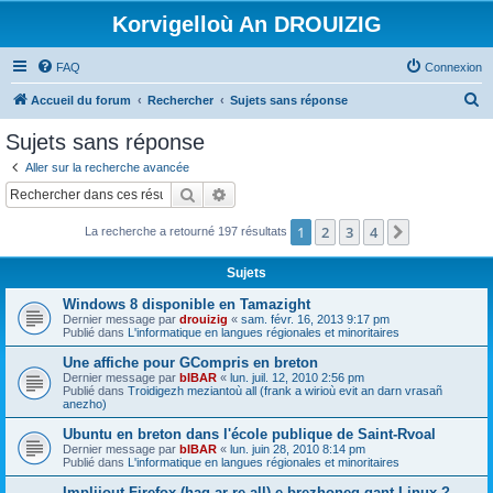
Korvigelloù An DROUIZIG
FAQ
Connexion
R
Accueil du forum
Rechercher
Sujets sans réponse
e
Sujets sans réponse
c
Aller sur la recherche avancée
h
Rechercher
Recherche avancée
e
1
2
3
4
Suivant
La recherche a retourné 197 résultats
r
c
Sujets
h
Windows 8 disponible en Tamazight
e
Dernier message par
drouizig
«
sam. févr. 16, 2013 9:17 pm
Publié dans
L'informatique en langues régionales et minoritaires
r
Une affiche pour GCompris en breton
Dernier message par
bIBAR
«
lun. juil. 12, 2010 2:56 pm
Publié dans
Troidigezh meziantoù all (frank a wirioù evit an darn vrasañ
anezho)
Ubuntu en breton dans l'école publique de Saint-Rvoal
Dernier message par
bIBAR
«
lun. juin 28, 2010 8:14 pm
Publié dans
L'informatique en langues régionales et minoritaires
Implijout Firefox (hag ar re all) e brezhoneg gant Linux ?