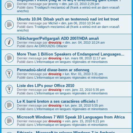
Dernier message par
jeremy
«
dim. juin 13, 2010 2:29 pm
Publié dans
Troidigezh meziantoù all (frank a wirioù evit an darn vrasañ
anezho)
Ubuntu 10.04: Dibab yezh an testennoù nad int ket troet
Dernier message par
Michel
«
dim. juin 06, 2010 10:34 am
Publié dans
Troidigezh meziantoù all (frank a wirioù evit an darn vrasañ
anezho)
Télécharger/Pellgargañ ADD 2007/HDA amañ
Dernier message par
drouizig
«
dim. avr. 04, 2010 10:24 am
Publié dans
An DROUIZIG Difazier
More Than 1 Billion Speakers of Endangered Languages...
Dernier message par
drouizig
«
lun. mars 08, 2010 11:17 am
Publié dans
L'informatique en langues régionales et minoritaires
Pennadoù-skrid diwar-benn ar stlenneg
Dernier message par
drouizig
«
lun. févr. 01, 2010 3:31 pm
Publié dans
L'informatique en langues régionales et minoritaires
Liste des LIPs pour Office 2010
Dernier message par
drouizig
«
ven. janv. 22, 2010 5:35 pm
Publié dans
L'informatique en langues régionales et minoritaires
Le K barré breton a ses caractères officiels !
Dernier message par
drouizig
«
lun. janv. 18, 2010 5:55 pm
Publié dans
L'informatique en langues régionales et minoritaires
Microsoft Windows 7 Will Speak 10 Languages from Africa
Dernier message par
drouizig
«
ven. janv. 15, 2010 6:21 pm
Publié dans
L'informatique en langues régionales et minoritaires
Ethiopia - Microsoft to release Windows 7 in Amharic