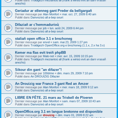
Publié dans
Troidigezh meziantoù all (frank a wirioù evit an darn vrasañ
anezho)
Geriadur ar stlenneg gant Preder da bellgargañ
Dernier message par
Alan Monfort
«
mar. oct. 27, 2009 8:40 am
Publié dans
Danvezioù all a-bep seurt
Difaziañ ar c'hemmadurioù
Dernier message par
job
«
lun. août 24, 2009 6:44 pm
Publié dans
Danvezioù all a-bep seurt
staliañ open office 3.1 e brezhoneg
Dernier message par
envel
«
sam. mai 23, 2009 1:27 pm
Publié dans
Troidigezh OpenOffice.org e brezhoneg (1.1.x, 2.x ha 3.x)
Kemer ma flas evit treiñ phpBB
Dernier message par
Malo-net
«
mer. avr. 15, 2009 10:15 pm
Publié dans
Troidigezh meziantoù all (frank a wirioù evit an darn vrasañ
anezho)
Sikour din gant "an difazer"!
Dernier message par
100drine
«
dim. mars 29, 2009 7:10 pm
Publié dans
An DROUIZIG Difazier
An Drouizig war France 3 gant Red an Amzer
Dernier message par
Alan Monfort
«
mer. mars 18, 2009 9:12 am
Publié dans
Danvezioù all a-bep seurt
LIBRE EN FÊTE. 21 mars au Triskell de Ploeren
Dernier message par
Alan Monfort
«
sam. mars 07, 2009 10:43 am
Publié dans
Danvezioù all a-bep seurt
OpenOffice.org 3.1 en langue bretonne est disponible
Dernier message par
drouizig
«
dim. mars 01, 2009 8:22 am