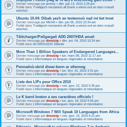
Dernier message par
jeremy
«
dim. juin 13, 2010 2:29 pm
Publié dans
Troidigezh meziantoù all (frank a wirioù evit an darn vrasañ
anezho)
Ubuntu 10.04: Dibab yezh an testennoù nad int ket troet
Dernier message par
Michel
«
dim. juin 06, 2010 10:34 am
Publié dans
Troidigezh meziantoù all (frank a wirioù evit an darn vrasañ
anezho)
Télécharger/Pellgargañ ADD 2007/HDA amañ
Dernier message par
drouizig
«
dim. avr. 04, 2010 10:24 am
Publié dans
An DROUIZIG Difazier
More Than 1 Billion Speakers of Endangered Languages...
Dernier message par
drouizig
«
lun. mars 08, 2010 11:17 am
Publié dans
L'informatique en langues régionales et minoritaires
Pennadoù-skrid diwar-benn ar stlenneg
Dernier message par
drouizig
«
lun. févr. 01, 2010 3:31 pm
Publié dans
L'informatique en langues régionales et minoritaires
Liste des LIPs pour Office 2010
Dernier message par
drouizig
«
ven. janv. 22, 2010 5:35 pm
Publié dans
L'informatique en langues régionales et minoritaires
Le K barré breton a ses caractères officiels !
Dernier message par
drouizig
«
lun. janv. 18, 2010 5:55 pm
Publié dans
L'informatique en langues régionales et minoritaires
Microsoft Windows 7 Will Speak 10 Languages from Africa
Dernier message par
drouizig
«
ven. janv. 15, 2010 6:21 pm
Publié dans
L'informatique en langues régionales et minoritaires
Ethiopia - Microsoft to release Windows 7 in Amharic