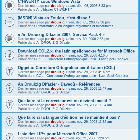
C’HWERTY sous Windows Vista
Dernier message par
drouizig
«
sam. déc. 06, 2008 3:33 pm
Publié dans
Ar c'hlavier C'HWERTY
[MSDN] Vista en Zoulou, c'est dispo !
Dernier message par
drouizig
«
ven. déc. 05, 2008 2:36 pm
Publié dans
L'informatique en langues régionales et minoritaires
« An Drouizig Difazier 2007, Service Pack 4 »
Dernier message par
drouizig
«
dim. nov. 30, 2008 2:55 pm
Publié dans
An DROUIZIG Difazier
Download COL2.x, the latin spellchecker for Microsoft Office
Dernier message par
drouizig
«
sam. nov. 29, 2008 4:16 pm
Publié dans
COL - Correcteur Orthographique Latin - Latin Spell Checker
Oggetto: Correttore Ortografico per il Latino (COL)
Dernier message par
drouizig
«
sam. nov. 29, 2008 4:14 pm
Publié dans
COL - Correcteur Orthographique Latin - Latin Spell Checker
An Drouizig Difazier - Daveoù - Références
Dernier message par
drouizig
«
sam. nov. 29, 2008 11:47 am
Publié dans
An DROUIZIG Difazier
Que faire si le correcteur est ou devient inactif ?
Dernier message par
drouizig
«
sam. nov. 29, 2008 11:34 am
Publié dans
An DROUIZIG Difazier
Que faire si la langue d'édition ne se maintient pas ?
Dernier message par
drouizig
«
sam. nov. 29, 2008 11:32 am
Publié dans
An DROUIZIG Difazier
Liste des LIPs pour Microsoft Office 2007
Dernier message par
drouizig
«
ven. nov. 21, 2008 1:20 pm