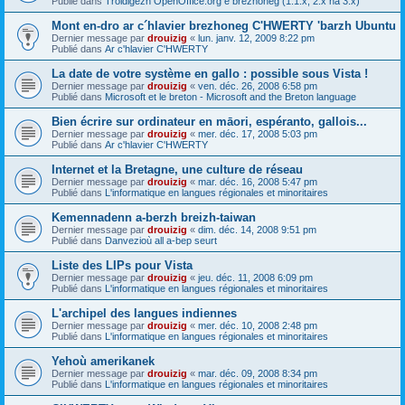
Publié dans
Troidigezh OpenOffice.org e brezhoneg (1.1.x, 2.x ha 3.x)
Mont en-dro ar c´hlavier brezhoneg C'HWERTY 'barzh Ubuntu
Dernier message par
drouizig
«
lun. janv. 12, 2009 8:22 pm
Publié dans
Ar c'hlavier C'HWERTY
La date de votre système en gallo : possible sous Vista !
Dernier message par
drouizig
«
ven. déc. 26, 2008 6:58 pm
Publié dans
Microsoft et le breton - Microsoft and the Breton language
Bien écrire sur ordinateur en māori, espéranto, gallois...
Dernier message par
drouizig
«
mer. déc. 17, 2008 5:03 pm
Publié dans
Ar c'hlavier C'HWERTY
Internet et la Bretagne, une culture de réseau
Dernier message par
drouizig
«
mar. déc. 16, 2008 5:47 pm
Publié dans
L'informatique en langues régionales et minoritaires
Kemennadenn a-berzh breizh-taiwan
Dernier message par
drouizig
«
dim. déc. 14, 2008 9:51 pm
Publié dans
Danvezioù all a-bep seurt
Liste des LIPs pour Vista
Dernier message par
drouizig
«
jeu. déc. 11, 2008 6:09 pm
Publié dans
L'informatique en langues régionales et minoritaires
L'archipel des langues indiennes
Dernier message par
drouizig
«
mer. déc. 10, 2008 2:48 pm
Publié dans
L'informatique en langues régionales et minoritaires
Yehoù amerikanek
Dernier message par
drouizig
«
mar. déc. 09, 2008 8:34 pm
Publié dans
L'informatique en langues régionales et minoritaires