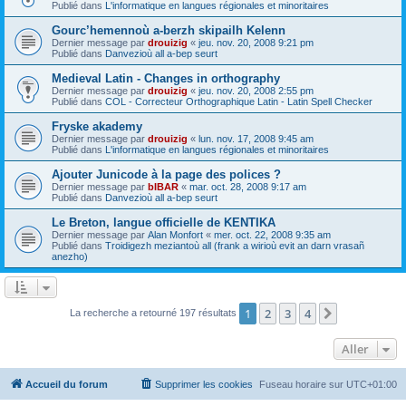
Publié dans
L'informatique en langues régionales et minoritaires
Gourc’hemennoù a-berzh skipailh Kelenn
Dernier message par
drouizig
«
jeu. nov. 20, 2008 9:21 pm
Publié dans
Danvezioù all a-bep seurt
Medieval Latin - Changes in orthography
Dernier message par
drouizig
«
jeu. nov. 20, 2008 2:55 pm
Publié dans
COL - Correcteur Orthographique Latin - Latin Spell Checker
Fryske akademy
Dernier message par
drouizig
«
lun. nov. 17, 2008 9:45 am
Publié dans
L'informatique en langues régionales et minoritaires
Ajouter Junicode à la page des polices ?
Dernier message par
bIBAR
«
mar. oct. 28, 2008 9:17 am
Publié dans
Danvezioù all a-bep seurt
Le Breton, langue officielle de KENTIKA
Dernier message par
Alan Monfort
«
mer. oct. 22, 2008 9:35 am
Publié dans
Troidigezh meziantoù all (frank a wirioù evit an darn vrasañ
anezho)
1
2
3
4
Suivant
La recherche a retourné 197 résultats
Aller
Accueil du forum
Supprimer les cookies
Fuseau horaire sur
UTC+01:00