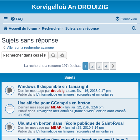
Korvigelloù An DROUIZIG
FAQ
Connexion
R
Accueil du forum
Rechercher
Sujets sans réponse
e
Sujets sans réponse
c
Aller sur la recherche avancée
h
Rechercher
Recherche avancée
e
1
2
3
4
Suivant
La recherche a retourné 197 résultats
r
c
Sujets
h
Windows 8 disponible en Tamazight
e
Dernier message par
drouizig
«
sam. févr. 16, 2013 9:17 pm
Publié dans
L'informatique en langues régionales et minoritaires
r
Une affiche pour GCompris en breton
Dernier message par
bIBAR
«
lun. juil. 12, 2010 2:56 pm
Publié dans
Troidigezh meziantoù all (frank a wirioù evit an darn vrasañ
anezho)
Ubuntu en breton dans l'école publique de Saint-Rvoal
Dernier message par
bIBAR
«
lun. juin 28, 2010 8:14 pm
Publié dans
L'informatique en langues régionales et minoritaires
Implijout Firefox (hag ar re all) e brezhoneg gant Linux ?