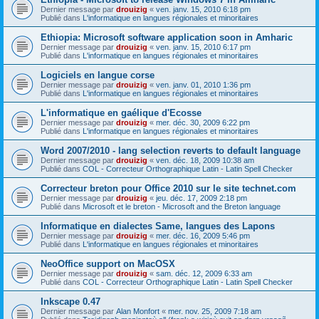
Dernier message par
drouizig
«
ven. janv. 15, 2010 6:18 pm
Publié dans
L'informatique en langues régionales et minoritaires
Ethiopia: Microsoft software application soon in Amharic
Dernier message par
drouizig
«
ven. janv. 15, 2010 6:17 pm
Publié dans
L'informatique en langues régionales et minoritaires
Logiciels en langue corse
Dernier message par
drouizig
«
ven. janv. 01, 2010 1:36 pm
Publié dans
L'informatique en langues régionales et minoritaires
L'informatique en gaélique d'Ecosse
Dernier message par
drouizig
«
mer. déc. 30, 2009 6:22 pm
Publié dans
L'informatique en langues régionales et minoritaires
Word 2007/2010 - lang selection reverts to default language
Dernier message par
drouizig
«
ven. déc. 18, 2009 10:38 am
Publié dans
COL - Correcteur Orthographique Latin - Latin Spell Checker
Correcteur breton pour Office 2010 sur le site technet.com
Dernier message par
drouizig
«
jeu. déc. 17, 2009 2:18 pm
Publié dans
Microsoft et le breton - Microsoft and the Breton language
Informatique en dialectes Same, langues des Lapons
Dernier message par
drouizig
«
mer. déc. 16, 2009 5:46 pm
Publié dans
L'informatique en langues régionales et minoritaires
NeoOffice support on MacOSX
Dernier message par
drouizig
«
sam. déc. 12, 2009 6:33 am
Publié dans
COL - Correcteur Orthographique Latin - Latin Spell Checker
Inkscape 0.47
Dernier message par
Alan Monfort
«
mer. nov. 25, 2009 7:18 am