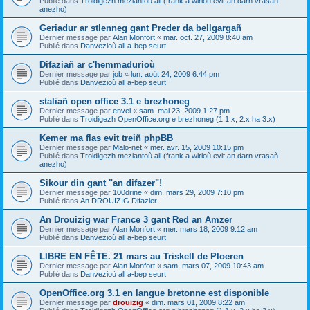
Publié dans
Troidigezh meziantoù all (frank a wirioù evit an darn vrasañ
anezho)
Geriadur ar stlenneg gant Preder da bellgargañ
Dernier message par
Alan Monfort
«
mar. oct. 27, 2009 8:40 am
Publié dans
Danvezioù all a-bep seurt
Difaziañ ar c'hemmadurioù
Dernier message par
job
«
lun. août 24, 2009 6:44 pm
Publié dans
Danvezioù all a-bep seurt
staliañ open office 3.1 e brezhoneg
Dernier message par
envel
«
sam. mai 23, 2009 1:27 pm
Publié dans
Troidigezh OpenOffice.org e brezhoneg (1.1.x, 2.x ha 3.x)
Kemer ma flas evit treiñ phpBB
Dernier message par
Malo-net
«
mer. avr. 15, 2009 10:15 pm
Publié dans
Troidigezh meziantoù all (frank a wirioù evit an darn vrasañ
anezho)
Sikour din gant "an difazer"!
Dernier message par
100drine
«
dim. mars 29, 2009 7:10 pm
Publié dans
An DROUIZIG Difazier
An Drouizig war France 3 gant Red an Amzer
Dernier message par
Alan Monfort
«
mer. mars 18, 2009 9:12 am
Publié dans
Danvezioù all a-bep seurt
LIBRE EN FÊTE. 21 mars au Triskell de Ploeren
Dernier message par
Alan Monfort
«
sam. mars 07, 2009 10:43 am
Publié dans
Danvezioù all a-bep seurt
OpenOffice.org 3.1 en langue bretonne est disponible
Dernier message par
drouizig
«
dim. mars 01, 2009 8:22 am