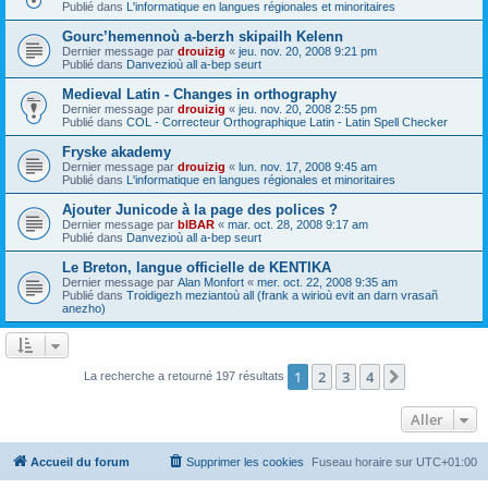
Publié dans
L'informatique en langues régionales et minoritaires
Gourc’hemennoù a-berzh skipailh Kelenn
Dernier message par
drouizig
«
jeu. nov. 20, 2008 9:21 pm
Publié dans
Danvezioù all a-bep seurt
Medieval Latin - Changes in orthography
Dernier message par
drouizig
«
jeu. nov. 20, 2008 2:55 pm
Publié dans
COL - Correcteur Orthographique Latin - Latin Spell Checker
Fryske akademy
Dernier message par
drouizig
«
lun. nov. 17, 2008 9:45 am
Publié dans
L'informatique en langues régionales et minoritaires
Ajouter Junicode à la page des polices ?
Dernier message par
bIBAR
«
mar. oct. 28, 2008 9:17 am
Publié dans
Danvezioù all a-bep seurt
Le Breton, langue officielle de KENTIKA
Dernier message par
Alan Monfort
«
mer. oct. 22, 2008 9:35 am
Publié dans
Troidigezh meziantoù all (frank a wirioù evit an darn vrasañ
anezho)
1
2
3
4
Suivant
La recherche a retourné 197 résultats
Aller
Accueil du forum
Supprimer les cookies
Fuseau horaire sur
UTC+01:00