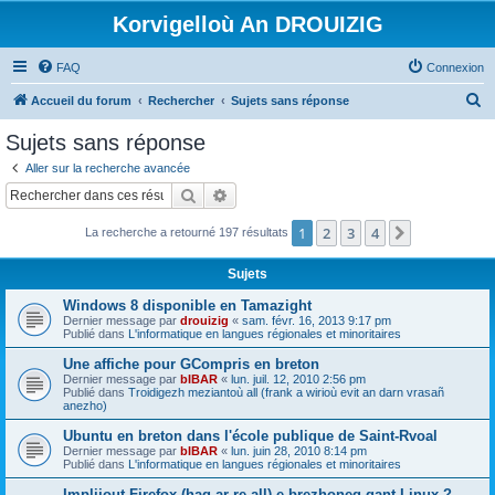
Korvigelloù An DROUIZIG
FAQ
Connexion
R
Accueil du forum
Rechercher
Sujets sans réponse
e
Sujets sans réponse
c
Aller sur la recherche avancée
h
Rechercher
Recherche avancée
e
1
2
3
4
Suivant
La recherche a retourné 197 résultats
r
c
Sujets
h
Windows 8 disponible en Tamazight
e
Dernier message par
drouizig
«
sam. févr. 16, 2013 9:17 pm
Publié dans
L'informatique en langues régionales et minoritaires
r
Une affiche pour GCompris en breton
Dernier message par
bIBAR
«
lun. juil. 12, 2010 2:56 pm
Publié dans
Troidigezh meziantoù all (frank a wirioù evit an darn vrasañ
anezho)
Ubuntu en breton dans l'école publique de Saint-Rvoal
Dernier message par
bIBAR
«
lun. juin 28, 2010 8:14 pm
Publié dans
L'informatique en langues régionales et minoritaires
Implijout Firefox (hag ar re all) e brezhoneg gant Linux ?