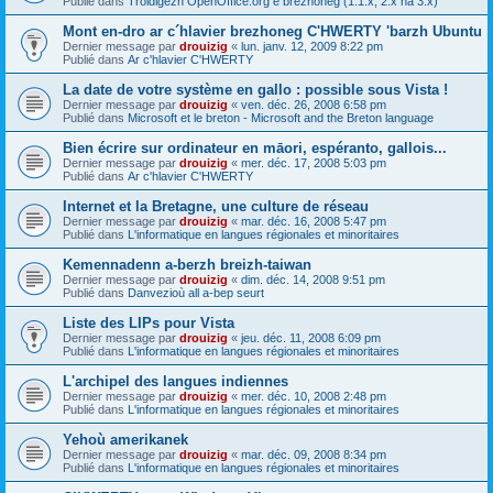
Publié dans
Troidigezh OpenOffice.org e brezhoneg (1.1.x, 2.x ha 3.x)
Mont en-dro ar c´hlavier brezhoneg C'HWERTY 'barzh Ubuntu
Dernier message par
drouizig
«
lun. janv. 12, 2009 8:22 pm
Publié dans
Ar c'hlavier C'HWERTY
La date de votre système en gallo : possible sous Vista !
Dernier message par
drouizig
«
ven. déc. 26, 2008 6:58 pm
Publié dans
Microsoft et le breton - Microsoft and the Breton language
Bien écrire sur ordinateur en māori, espéranto, gallois...
Dernier message par
drouizig
«
mer. déc. 17, 2008 5:03 pm
Publié dans
Ar c'hlavier C'HWERTY
Internet et la Bretagne, une culture de réseau
Dernier message par
drouizig
«
mar. déc. 16, 2008 5:47 pm
Publié dans
L'informatique en langues régionales et minoritaires
Kemennadenn a-berzh breizh-taiwan
Dernier message par
drouizig
«
dim. déc. 14, 2008 9:51 pm
Publié dans
Danvezioù all a-bep seurt
Liste des LIPs pour Vista
Dernier message par
drouizig
«
jeu. déc. 11, 2008 6:09 pm
Publié dans
L'informatique en langues régionales et minoritaires
L'archipel des langues indiennes
Dernier message par
drouizig
«
mer. déc. 10, 2008 2:48 pm
Publié dans
L'informatique en langues régionales et minoritaires
Yehoù amerikanek
Dernier message par
drouizig
«
mar. déc. 09, 2008 8:34 pm
Publié dans
L'informatique en langues régionales et minoritaires