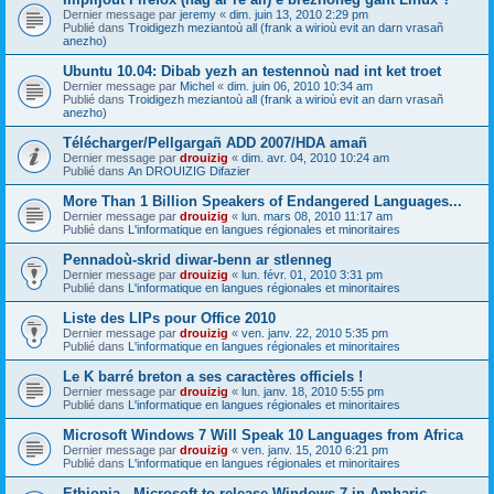
Dernier message par
jeremy
«
dim. juin 13, 2010 2:29 pm
Publié dans
Troidigezh meziantoù all (frank a wirioù evit an darn vrasañ
anezho)
Ubuntu 10.04: Dibab yezh an testennoù nad int ket troet
Dernier message par
Michel
«
dim. juin 06, 2010 10:34 am
Publié dans
Troidigezh meziantoù all (frank a wirioù evit an darn vrasañ
anezho)
Télécharger/Pellgargañ ADD 2007/HDA amañ
Dernier message par
drouizig
«
dim. avr. 04, 2010 10:24 am
Publié dans
An DROUIZIG Difazier
More Than 1 Billion Speakers of Endangered Languages...
Dernier message par
drouizig
«
lun. mars 08, 2010 11:17 am
Publié dans
L'informatique en langues régionales et minoritaires
Pennadoù-skrid diwar-benn ar stlenneg
Dernier message par
drouizig
«
lun. févr. 01, 2010 3:31 pm
Publié dans
L'informatique en langues régionales et minoritaires
Liste des LIPs pour Office 2010
Dernier message par
drouizig
«
ven. janv. 22, 2010 5:35 pm
Publié dans
L'informatique en langues régionales et minoritaires
Le K barré breton a ses caractères officiels !
Dernier message par
drouizig
«
lun. janv. 18, 2010 5:55 pm
Publié dans
L'informatique en langues régionales et minoritaires
Microsoft Windows 7 Will Speak 10 Languages from Africa
Dernier message par
drouizig
«
ven. janv. 15, 2010 6:21 pm
Publié dans
L'informatique en langues régionales et minoritaires
Ethiopia - Microsoft to release Windows 7 in Amharic