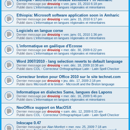
Dernier message par
drouizig
«
ven. janv. 15, 2010 6:18 pm
Publié dans
L'informatique en langues régionales et minoritaires
Ethiopia: Microsoft software application soon in Amharic
Dernier message par
drouizig
«
ven. janv. 15, 2010 6:17 pm
Publié dans
L'informatique en langues régionales et minoritaires
Logiciels en langue corse
Dernier message par
drouizig
«
ven. janv. 01, 2010 1:36 pm
Publié dans
L'informatique en langues régionales et minoritaires
L'informatique en gaélique d'Ecosse
Dernier message par
drouizig
«
mer. déc. 30, 2009 6:22 pm
Publié dans
L'informatique en langues régionales et minoritaires
Word 2007/2010 - lang selection reverts to default language
Dernier message par
drouizig
«
ven. déc. 18, 2009 10:38 am
Publié dans
COL - Correcteur Orthographique Latin - Latin Spell Checker
Correcteur breton pour Office 2010 sur le site technet.com
Dernier message par
drouizig
«
jeu. déc. 17, 2009 2:18 pm
Publié dans
Microsoft et le breton - Microsoft and the Breton language
Informatique en dialectes Same, langues des Lapons
Dernier message par
drouizig
«
mer. déc. 16, 2009 5:46 pm
Publié dans
L'informatique en langues régionales et minoritaires
NeoOffice support on MacOSX
Dernier message par
drouizig
«
sam. déc. 12, 2009 6:33 am
Publié dans
COL - Correcteur Orthographique Latin - Latin Spell Checker
Inkscape 0.47
Dernier message par
Alan Monfort
«
mer. nov. 25, 2009 7:18 am