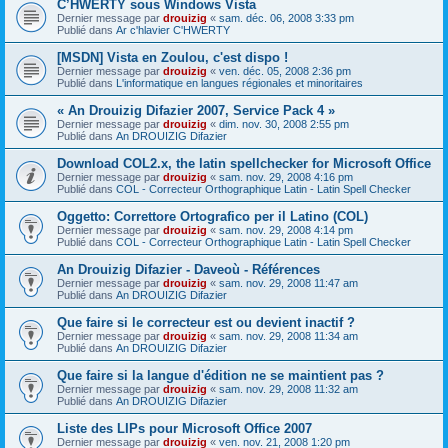
C’HWERTY sous Windows Vista
Dernier message par
drouizig
«
sam. déc. 06, 2008 3:33 pm
Publié dans
Ar c'hlavier C'HWERTY
[MSDN] Vista en Zoulou, c'est dispo !
Dernier message par
drouizig
«
ven. déc. 05, 2008 2:36 pm
Publié dans
L'informatique en langues régionales et minoritaires
« An Drouizig Difazier 2007, Service Pack 4 »
Dernier message par
drouizig
«
dim. nov. 30, 2008 2:55 pm
Publié dans
An DROUIZIG Difazier
Download COL2.x, the latin spellchecker for Microsoft Office
Dernier message par
drouizig
«
sam. nov. 29, 2008 4:16 pm
Publié dans
COL - Correcteur Orthographique Latin - Latin Spell Checker
Oggetto: Correttore Ortografico per il Latino (COL)
Dernier message par
drouizig
«
sam. nov. 29, 2008 4:14 pm
Publié dans
COL - Correcteur Orthographique Latin - Latin Spell Checker
An Drouizig Difazier - Daveoù - Références
Dernier message par
drouizig
«
sam. nov. 29, 2008 11:47 am
Publié dans
An DROUIZIG Difazier
Que faire si le correcteur est ou devient inactif ?
Dernier message par
drouizig
«
sam. nov. 29, 2008 11:34 am
Publié dans
An DROUIZIG Difazier
Que faire si la langue d'édition ne se maintient pas ?
Dernier message par
drouizig
«
sam. nov. 29, 2008 11:32 am
Publié dans
An DROUIZIG Difazier
Liste des LIPs pour Microsoft Office 2007
Dernier message par
drouizig
«
ven. nov. 21, 2008 1:20 pm