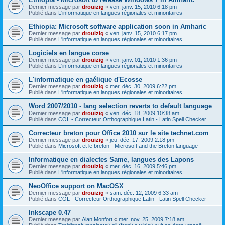
Dernier message par
drouizig
«
ven. janv. 15, 2010 6:18 pm
Publié dans
L'informatique en langues régionales et minoritaires
Ethiopia: Microsoft software application soon in Amharic
Dernier message par
drouizig
«
ven. janv. 15, 2010 6:17 pm
Publié dans
L'informatique en langues régionales et minoritaires
Logiciels en langue corse
Dernier message par
drouizig
«
ven. janv. 01, 2010 1:36 pm
Publié dans
L'informatique en langues régionales et minoritaires
L'informatique en gaélique d'Ecosse
Dernier message par
drouizig
«
mer. déc. 30, 2009 6:22 pm
Publié dans
L'informatique en langues régionales et minoritaires
Word 2007/2010 - lang selection reverts to default language
Dernier message par
drouizig
«
ven. déc. 18, 2009 10:38 am
Publié dans
COL - Correcteur Orthographique Latin - Latin Spell Checker
Correcteur breton pour Office 2010 sur le site technet.com
Dernier message par
drouizig
«
jeu. déc. 17, 2009 2:18 pm
Publié dans
Microsoft et le breton - Microsoft and the Breton language
Informatique en dialectes Same, langues des Lapons
Dernier message par
drouizig
«
mer. déc. 16, 2009 5:46 pm
Publié dans
L'informatique en langues régionales et minoritaires
NeoOffice support on MacOSX
Dernier message par
drouizig
«
sam. déc. 12, 2009 6:33 am
Publié dans
COL - Correcteur Orthographique Latin - Latin Spell Checker
Inkscape 0.47
Dernier message par
Alan Monfort
«
mer. nov. 25, 2009 7:18 am