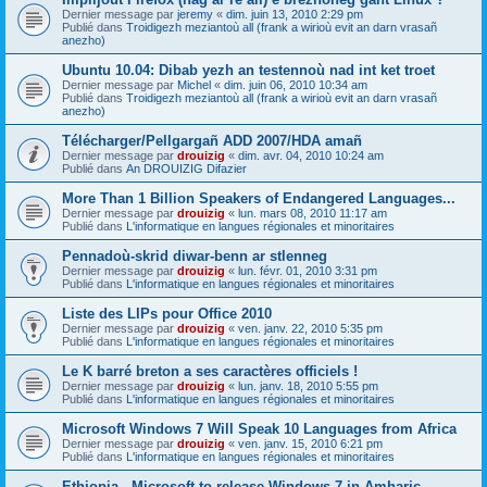
Dernier message par
jeremy
«
dim. juin 13, 2010 2:29 pm
Publié dans
Troidigezh meziantoù all (frank a wirioù evit an darn vrasañ
anezho)
Ubuntu 10.04: Dibab yezh an testennoù nad int ket troet
Dernier message par
Michel
«
dim. juin 06, 2010 10:34 am
Publié dans
Troidigezh meziantoù all (frank a wirioù evit an darn vrasañ
anezho)
Télécharger/Pellgargañ ADD 2007/HDA amañ
Dernier message par
drouizig
«
dim. avr. 04, 2010 10:24 am
Publié dans
An DROUIZIG Difazier
More Than 1 Billion Speakers of Endangered Languages...
Dernier message par
drouizig
«
lun. mars 08, 2010 11:17 am
Publié dans
L'informatique en langues régionales et minoritaires
Pennadoù-skrid diwar-benn ar stlenneg
Dernier message par
drouizig
«
lun. févr. 01, 2010 3:31 pm
Publié dans
L'informatique en langues régionales et minoritaires
Liste des LIPs pour Office 2010
Dernier message par
drouizig
«
ven. janv. 22, 2010 5:35 pm
Publié dans
L'informatique en langues régionales et minoritaires
Le K barré breton a ses caractères officiels !
Dernier message par
drouizig
«
lun. janv. 18, 2010 5:55 pm
Publié dans
L'informatique en langues régionales et minoritaires
Microsoft Windows 7 Will Speak 10 Languages from Africa
Dernier message par
drouizig
«
ven. janv. 15, 2010 6:21 pm
Publié dans
L'informatique en langues régionales et minoritaires
Ethiopia - Microsoft to release Windows 7 in Amharic