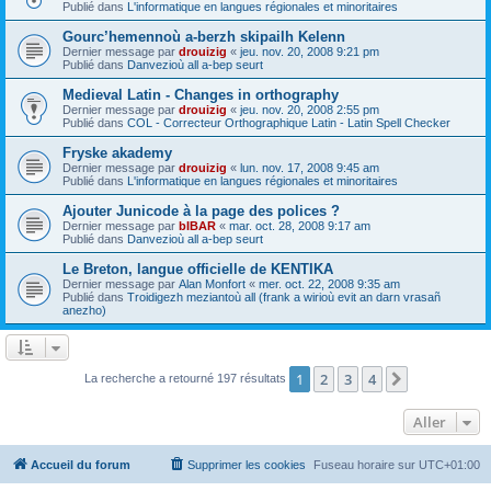
Publié dans
L'informatique en langues régionales et minoritaires
Gourc’hemennoù a-berzh skipailh Kelenn
Dernier message par
drouizig
«
jeu. nov. 20, 2008 9:21 pm
Publié dans
Danvezioù all a-bep seurt
Medieval Latin - Changes in orthography
Dernier message par
drouizig
«
jeu. nov. 20, 2008 2:55 pm
Publié dans
COL - Correcteur Orthographique Latin - Latin Spell Checker
Fryske akademy
Dernier message par
drouizig
«
lun. nov. 17, 2008 9:45 am
Publié dans
L'informatique en langues régionales et minoritaires
Ajouter Junicode à la page des polices ?
Dernier message par
bIBAR
«
mar. oct. 28, 2008 9:17 am
Publié dans
Danvezioù all a-bep seurt
Le Breton, langue officielle de KENTIKA
Dernier message par
Alan Monfort
«
mer. oct. 22, 2008 9:35 am
Publié dans
Troidigezh meziantoù all (frank a wirioù evit an darn vrasañ
anezho)
1
2
3
4
Suivant
La recherche a retourné 197 résultats
Aller
Accueil du forum
Supprimer les cookies
Fuseau horaire sur
UTC+01:00