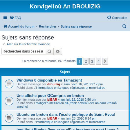
Korvigelloù An DROUIZIG
FAQ
Connexion
R
Accueil du forum
Rechercher
Sujets sans réponse
e
Sujets sans réponse
c
Aller sur la recherche avancée
h
Rechercher
Recherche avancée
e
1
2
3
4
Suivant
La recherche a retourné 197 résultats
r
c
Sujets
h
Windows 8 disponible en Tamazight
e
Dernier message par
drouizig
«
sam. févr. 16, 2013 9:17 pm
Publié dans
L'informatique en langues régionales et minoritaires
r
Une affiche pour GCompris en breton
Dernier message par
bIBAR
«
lun. juil. 12, 2010 2:56 pm
Publié dans
Troidigezh meziantoù all (frank a wirioù evit an darn vrasañ
anezho)
Ubuntu en breton dans l'école publique de Saint-Rvoal
Dernier message par
bIBAR
«
lun. juin 28, 2010 8:14 pm
Publié dans
L'informatique en langues régionales et minoritaires
Implijout Firefox (hag ar re all) e brezhoneg gant Linux ?