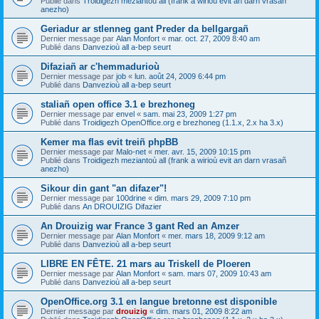
Publié dans
Troidigezh meziantoù all (frank a wirioù evit an darn vrasañ
anezho)
Geriadur ar stlenneg gant Preder da bellgargañ
Dernier message par
Alan Monfort
«
mar. oct. 27, 2009 8:40 am
Publié dans
Danvezioù all a-bep seurt
Difaziañ ar c'hemmadurioù
Dernier message par
job
«
lun. août 24, 2009 6:44 pm
Publié dans
Danvezioù all a-bep seurt
staliañ open office 3.1 e brezhoneg
Dernier message par
envel
«
sam. mai 23, 2009 1:27 pm
Publié dans
Troidigezh OpenOffice.org e brezhoneg (1.1.x, 2.x ha 3.x)
Kemer ma flas evit treiñ phpBB
Dernier message par
Malo-net
«
mer. avr. 15, 2009 10:15 pm
Publié dans
Troidigezh meziantoù all (frank a wirioù evit an darn vrasañ
anezho)
Sikour din gant "an difazer"!
Dernier message par
100drine
«
dim. mars 29, 2009 7:10 pm
Publié dans
An DROUIZIG Difazier
An Drouizig war France 3 gant Red an Amzer
Dernier message par
Alan Monfort
«
mer. mars 18, 2009 9:12 am
Publié dans
Danvezioù all a-bep seurt
LIBRE EN FÊTE. 21 mars au Triskell de Ploeren
Dernier message par
Alan Monfort
«
sam. mars 07, 2009 10:43 am
Publié dans
Danvezioù all a-bep seurt
OpenOffice.org 3.1 en langue bretonne est disponible
Dernier message par
drouizig
«
dim. mars 01, 2009 8:22 am