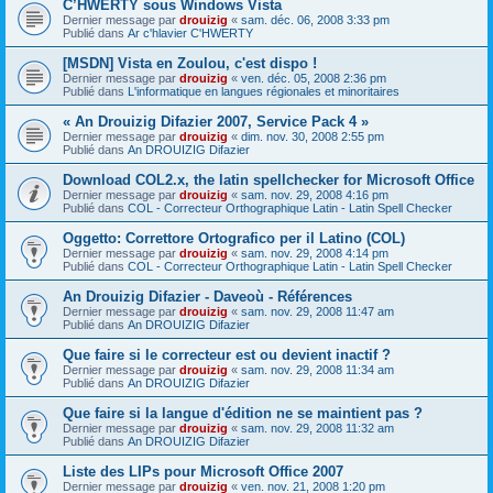
C’HWERTY sous Windows Vista
Dernier message par
drouizig
«
sam. déc. 06, 2008 3:33 pm
Publié dans
Ar c'hlavier C'HWERTY
[MSDN] Vista en Zoulou, c'est dispo !
Dernier message par
drouizig
«
ven. déc. 05, 2008 2:36 pm
Publié dans
L'informatique en langues régionales et minoritaires
« An Drouizig Difazier 2007, Service Pack 4 »
Dernier message par
drouizig
«
dim. nov. 30, 2008 2:55 pm
Publié dans
An DROUIZIG Difazier
Download COL2.x, the latin spellchecker for Microsoft Office
Dernier message par
drouizig
«
sam. nov. 29, 2008 4:16 pm
Publié dans
COL - Correcteur Orthographique Latin - Latin Spell Checker
Oggetto: Correttore Ortografico per il Latino (COL)
Dernier message par
drouizig
«
sam. nov. 29, 2008 4:14 pm
Publié dans
COL - Correcteur Orthographique Latin - Latin Spell Checker
An Drouizig Difazier - Daveoù - Références
Dernier message par
drouizig
«
sam. nov. 29, 2008 11:47 am
Publié dans
An DROUIZIG Difazier
Que faire si le correcteur est ou devient inactif ?
Dernier message par
drouizig
«
sam. nov. 29, 2008 11:34 am
Publié dans
An DROUIZIG Difazier
Que faire si la langue d'édition ne se maintient pas ?
Dernier message par
drouizig
«
sam. nov. 29, 2008 11:32 am
Publié dans
An DROUIZIG Difazier
Liste des LIPs pour Microsoft Office 2007
Dernier message par
drouizig
«
ven. nov. 21, 2008 1:20 pm