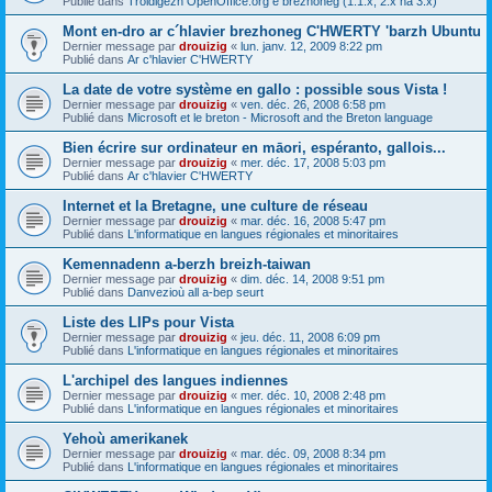
Publié dans
Troidigezh OpenOffice.org e brezhoneg (1.1.x, 2.x ha 3.x)
Mont en-dro ar c´hlavier brezhoneg C'HWERTY 'barzh Ubuntu
Dernier message par
drouizig
«
lun. janv. 12, 2009 8:22 pm
Publié dans
Ar c'hlavier C'HWERTY
La date de votre système en gallo : possible sous Vista !
Dernier message par
drouizig
«
ven. déc. 26, 2008 6:58 pm
Publié dans
Microsoft et le breton - Microsoft and the Breton language
Bien écrire sur ordinateur en māori, espéranto, gallois...
Dernier message par
drouizig
«
mer. déc. 17, 2008 5:03 pm
Publié dans
Ar c'hlavier C'HWERTY
Internet et la Bretagne, une culture de réseau
Dernier message par
drouizig
«
mar. déc. 16, 2008 5:47 pm
Publié dans
L'informatique en langues régionales et minoritaires
Kemennadenn a-berzh breizh-taiwan
Dernier message par
drouizig
«
dim. déc. 14, 2008 9:51 pm
Publié dans
Danvezioù all a-bep seurt
Liste des LIPs pour Vista
Dernier message par
drouizig
«
jeu. déc. 11, 2008 6:09 pm
Publié dans
L'informatique en langues régionales et minoritaires
L'archipel des langues indiennes
Dernier message par
drouizig
«
mer. déc. 10, 2008 2:48 pm
Publié dans
L'informatique en langues régionales et minoritaires
Yehoù amerikanek
Dernier message par
drouizig
«
mar. déc. 09, 2008 8:34 pm
Publié dans
L'informatique en langues régionales et minoritaires