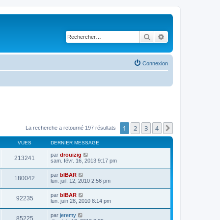
Rechercher
Recherche avancé
Connexion
1
2
3
4
Suivant
La recherche a retourné 197 résultats
VUES
DERNIER MESSAGE
par
drouizig
213241
sam. févr. 16, 2013 9:17 pm
par
bIBAR
180042
lun. juil. 12, 2010 2:56 pm
par
bIBAR
92235
lun. juin 28, 2010 8:14 pm
par
jeremy
85225