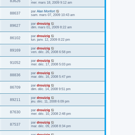
83626
mer. mars 18, 2009 9:12 am
par
Alan Monfort
88637
sam. mars 07, 2009 10:43 am
par
drouizig
89627
dim. mars 01, 2009 8:22 am
par
drouizig
86102
lun. janv. 12, 2009 8:22 pm
par
drouizig
89169
ven. déc. 26, 2008 6:58 pm
par
drouizig
91052
mer. déc. 17, 2008 5:03 pm
par
drouizig
88836
mar. déc. 16, 2008 5:47 pm
par
drouizig
86709
dim. déc. 14, 2008 9:51 pm
par
drouizig
89211
jeu. déc. 11, 2008 6:09 pm
par
drouizig
87630
mer. déc. 10, 2008 2:48 pm
par
drouizig
87537
mar. déc. 09, 2008 8:34 pm
par
drouizig