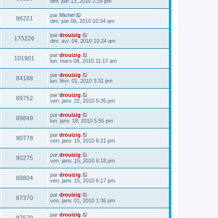
dim. juin 13, 2010 2:29 pm
par
Michel
86221
dim. juin 06, 2010 10:34 am
par
drouizig
175226
dim. avr. 04, 2010 10:24 am
par
drouizig
101901
lun. mars 08, 2010 11:17 am
par
drouizig
84188
lun. févr. 01, 2010 3:31 pm
par
drouizig
89752
ven. janv. 22, 2010 5:35 pm
par
drouizig
89849
lun. janv. 18, 2010 5:55 pm
par
drouizig
90778
ven. janv. 15, 2010 6:21 pm
par
drouizig
90275
ven. janv. 15, 2010 6:18 pm
par
drouizig
88804
ven. janv. 15, 2010 6:17 pm
par
drouizig
87370
ven. janv. 01, 2010 1:36 pm
par
drouizig