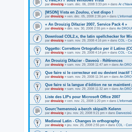
C’HWERTY sous Windows Vista
par
drouizig
»
sam. déc. 06, 2008 3:33 pm
» dans
Ar c'hla
[MSDN] Vista en Zoulou, c'est dispo !
par
drouizig
»
ven. déc. 05, 2008 2:36 pm
» dans
L'informat
« An Drouizig Difazier 2007, Service Pack 4 »
par
drouizig
»
dim. nov. 30, 2008 2:55 pm
» dans
An DROUIZ
Download COL2.x, the latin spellchecker for Mic
par
drouizig
»
sam. nov. 29, 2008 4:16 pm
» dans
COL - Cor
Oggetto: Correttore Ortografico per il Latino (C
par
drouizig
»
sam. nov. 29, 2008 4:14 pm
» dans
COL - Cor
An Drouizig Difazier - Daveoù - Références
par
drouizig
»
sam. nov. 29, 2008 11:47 am
» dans
An DROU
Que faire si le correcteur est ou devient inactif 
par
drouizig
»
sam. nov. 29, 2008 11:34 am
» dans
An DROU
Que faire si la langue d'édition ne se maintient
par
drouizig
»
sam. nov. 29, 2008 11:32 am
» dans
An DROU
Liste des LIPs pour Microsoft Office 2007
par
drouizig
»
ven. nov. 21, 2008 1:20 pm
» dans
L'informat
Gourc’hemennoù a-berzh skipailh Kelenn
par
drouizig
»
jeu. nov. 20, 2008 9:21 pm
» dans
Danvezioù 
Medieval Latin - Changes in orthography
par
drouizig
»
jeu. nov. 20, 2008 2:55 pm
» dans
COL - Corr