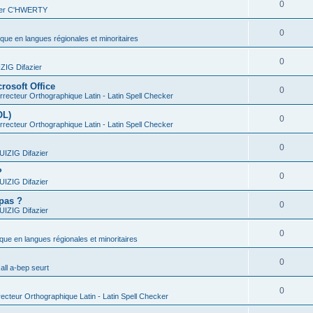
0
vier C'HWERTY
0
ique en langues régionales et minoritaires
0
IG Difazier
rosoft Office
0
recteur Orthographique Latin - Latin Spell Checker
OL)
0
recteur Orthographique Latin - Latin Spell Checker
0
IZIG Difazier
?
0
IZIG Difazier
 pas ?
0
IZIG Difazier
0
ique en langues régionales et minoritaires
0
all a-bep seurt
0
ecteur Orthographique Latin - Latin Spell Checker