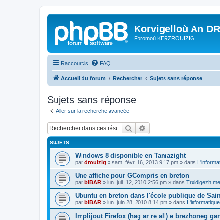
Korvigelloù An D
Foromoù KERZROUIZIG
Raccourcis
FAQ
Accueil du forum
Rechercher
Sujets sans réponse
Sujets sans réponse
Aller sur la recherche avancée
Rechercher
Recherche avancée
SUJETS
Windows 8 disponible en Tamazight
par
drouizig
»
sam. févr. 16, 2013 9:17 pm
» dans
L'informa
Une affiche pour GCompris en breton
par
bIBAR
»
lun. juil. 12, 2010 2:56 pm
» dans
Troidigezh mez
Ubuntu en breton dans l'école publique de Sain
par
bIBAR
»
lun. juin 28, 2010 8:14 pm
» dans
L'informatique
Implijout Firefox (hag ar re all) e brezhoneg ga