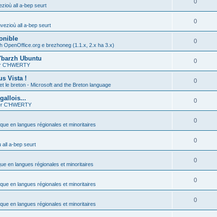
0
zioù all a-bep seurt
0
vezioù all a-bep seurt
onible
0
h OpenOffice.org e brezhoneg (1.1.x, 2.x ha 3.x)
'barzh Ubuntu
0
ier C'HWERTY
s Vista !
0
et le breton - Microsoft and the Breton language
allois...
0
ier C'HWERTY
0
ique en langues régionales et minoritaires
0
all a-bep seurt
0
que en langues régionales et minoritaires
0
ique en langues régionales et minoritaires
0
ique en langues régionales et minoritaires