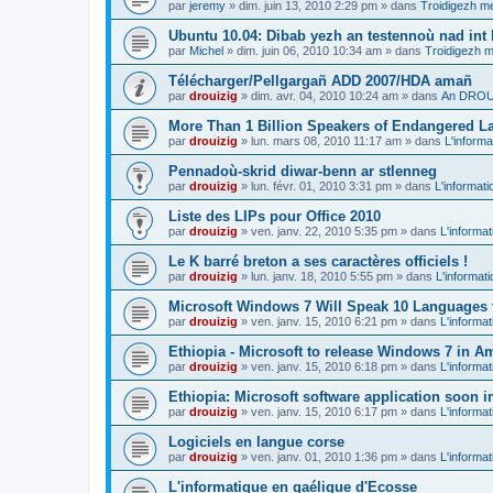
par
jeremy
»
dim. juin 13, 2010 2:29 pm
» dans
Troidigezh me
Ubuntu 10.04: Dibab yezh an testennoù nad int k
par
Michel
»
dim. juin 06, 2010 10:34 am
» dans
Troidigezh m
Télécharger/Pellgargañ ADD 2007/HDA amañ
par
drouizig
»
dim. avr. 04, 2010 10:24 am
» dans
An DROUI
More Than 1 Billion Speakers of Endangered L
par
drouizig
»
lun. mars 08, 2010 11:17 am
» dans
L'informa
Pennadoù-skrid diwar-benn ar stlenneg
par
drouizig
»
lun. févr. 01, 2010 3:31 pm
» dans
L'informati
Liste des LIPs pour Office 2010
par
drouizig
»
ven. janv. 22, 2010 5:35 pm
» dans
L'informat
Le K barré breton a ses caractères officiels !
par
drouizig
»
lun. janv. 18, 2010 5:55 pm
» dans
L'informat
Microsoft Windows 7 Will Speak 10 Languages 
par
drouizig
»
ven. janv. 15, 2010 6:21 pm
» dans
L'informat
Ethiopia - Microsoft to release Windows 7 in A
par
drouizig
»
ven. janv. 15, 2010 6:18 pm
» dans
L'informat
Ethiopia: Microsoft software application soon 
par
drouizig
»
ven. janv. 15, 2010 6:17 pm
» dans
L'informat
Logiciels en langue corse
par
drouizig
»
ven. janv. 01, 2010 1:36 pm
» dans
L'informat
L'informatique en gaélique d'Ecosse