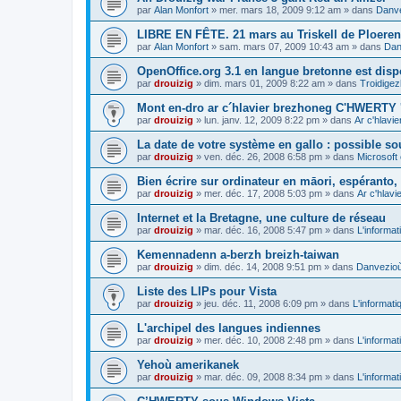
par
Alan Monfort
»
mer. mars 18, 2009 9:12 am
» dans
Danve
LIBRE EN FÊTE. 21 mars au Triskell de Ploeren
par
Alan Monfort
»
sam. mars 07, 2009 10:43 am
» dans
Dan
OpenOffice.org 3.1 en langue bretonne est disp
par
drouizig
»
dim. mars 01, 2009 8:22 am
» dans
Troidigez
Mont en-dro ar c´hlavier brezhoneg C'HWERTY 
par
drouizig
»
lun. janv. 12, 2009 8:22 pm
» dans
Ar c'hlav
La date de votre système en gallo : possible sou
par
drouizig
»
ven. déc. 26, 2008 6:58 pm
» dans
Microsoft 
Bien écrire sur ordinateur en māori, espéranto, g
par
drouizig
»
mer. déc. 17, 2008 5:03 pm
» dans
Ar c'hlav
Internet et la Bretagne, une culture de réseau
par
drouizig
»
mar. déc. 16, 2008 5:47 pm
» dans
L'informat
Kemennadenn a-berzh breizh-taiwan
par
drouizig
»
dim. déc. 14, 2008 9:51 pm
» dans
Danvezioù 
Liste des LIPs pour Vista
par
drouizig
»
jeu. déc. 11, 2008 6:09 pm
» dans
L'informati
L'archipel des langues indiennes
par
drouizig
»
mer. déc. 10, 2008 2:48 pm
» dans
L'informat
Yehoù amerikanek
par
drouizig
»
mar. déc. 09, 2008 8:34 pm
» dans
L'informat