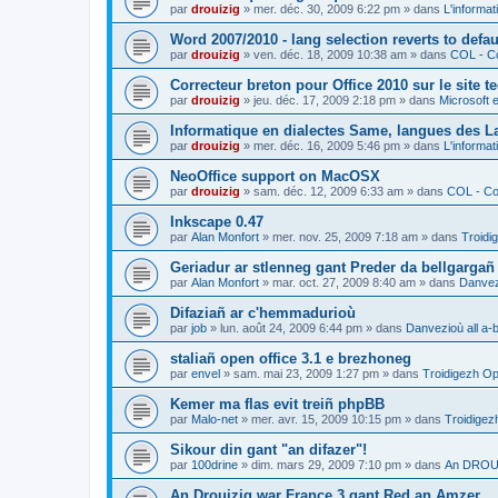
par
drouizig
»
mer. déc. 30, 2009 6:22 pm
» dans
L'informat
Word 2007/2010 - lang selection reverts to defa
par
drouizig
»
ven. déc. 18, 2009 10:38 am
» dans
COL - Co
Correcteur breton pour Office 2010 sur le site 
par
drouizig
»
jeu. déc. 17, 2009 2:18 pm
» dans
Microsoft e
Informatique en dialectes Same, langues des 
par
drouizig
»
mer. déc. 16, 2009 5:46 pm
» dans
L'informat
NeoOffice support on MacOSX
par
drouizig
»
sam. déc. 12, 2009 6:33 am
» dans
COL - Cor
Inkscape 0.47
par
Alan Monfort
»
mer. nov. 25, 2009 7:18 am
» dans
Troidi
Geriadur ar stlenneg gant Preder da bellgargañ
par
Alan Monfort
»
mar. oct. 27, 2009 8:40 am
» dans
Danvezi
Difaziañ ar c'hemmadurioù
par
job
»
lun. août 24, 2009 6:44 pm
» dans
Danvezioù all a-
staliañ open office 3.1 e brezhoneg
par
envel
»
sam. mai 23, 2009 1:27 pm
» dans
Troidigezh Op
Kemer ma flas evit treiñ phpBB
par
Malo-net
»
mer. avr. 15, 2009 10:15 pm
» dans
Troidigez
Sikour din gant "an difazer"!
par
100drine
»
dim. mars 29, 2009 7:10 pm
» dans
An DROUI
An Drouizig war France 3 gant Red an Amzer