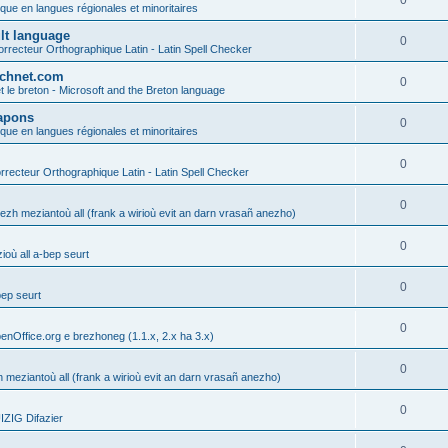
0
ique en langues régionales et minoritaires
ult language
0
rrecteur Orthographique Latin - Latin Spell Checker
technet.com
0
t le breton - Microsoft and the Breton language
Lapons
0
ique en langues régionales et minoritaires
0
recteur Orthographique Latin - Latin Spell Checker
0
gezh meziantoù all (frank a wirioù evit an darn vrasañ anezho)
0
où all a-bep seurt
0
bep seurt
0
enOffice.org e brezhoneg (1.1.x, 2.x ha 3.x)
0
h meziantoù all (frank a wirioù evit an darn vrasañ anezho)
0
ZIG Difazier