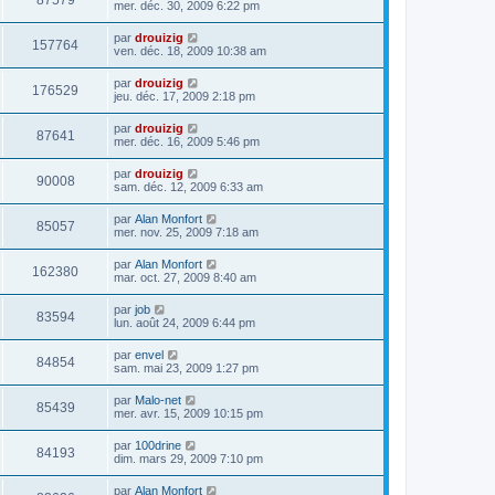
87579
mer. déc. 30, 2009 6:22 pm
par
drouizig
157764
ven. déc. 18, 2009 10:38 am
par
drouizig
176529
jeu. déc. 17, 2009 2:18 pm
par
drouizig
87641
mer. déc. 16, 2009 5:46 pm
par
drouizig
90008
sam. déc. 12, 2009 6:33 am
par
Alan Monfort
85057
mer. nov. 25, 2009 7:18 am
par
Alan Monfort
162380
mar. oct. 27, 2009 8:40 am
par
job
83594
lun. août 24, 2009 6:44 pm
par
envel
84854
sam. mai 23, 2009 1:27 pm
par
Malo-net
85439
mer. avr. 15, 2009 10:15 pm
par
100drine
84193
dim. mars 29, 2009 7:10 pm
par
Alan Monfort