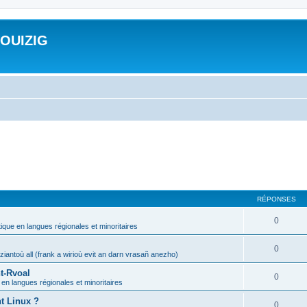
ROUIZIG
RÉPONSES
0
tique en langues régionales et minoritaires
0
iantoù all (frank a wirioù evit an darn vrasañ anezho)
t-Rvoal
0
 en langues régionales et minoritaires
nt Linux ?
0