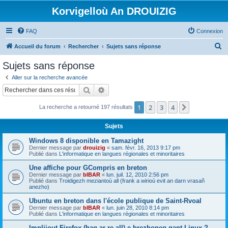
Korvigelloù An DROUIZIG
FAQ
Connexion
R
Accueil du forum
Rechercher
Sujets sans réponse
e
Sujets sans réponse
c
Aller sur la recherche avancée
h
Rechercher
Recherche avancée
e
1
2
3
4
Suivant
La recherche a retourné 197 résultats
r
c
Sujets
h
Windows 8 disponible en Tamazight
e
Dernier message par
drouizig
«
sam. févr. 16, 2013 9:17 pm
Publié dans
L'informatique en langues régionales et minoritaires
r
Une affiche pour GCompris en breton
Dernier message par
bIBAR
«
lun. juil. 12, 2010 2:56 pm
Publié dans
Troidigezh meziantoù all (frank a wirioù evit an darn vrasañ
anezho)
Ubuntu en breton dans l'école publique de Saint-Rvoal
Dernier message par
bIBAR
«
lun. juin 28, 2010 8:14 pm
Publié dans
L'informatique en langues régionales et minoritaires
Implijout Firefox (hag ar re all) e brezhoneg gant Linux ?