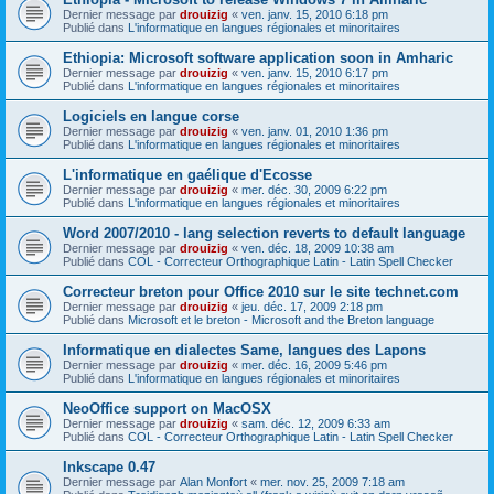
Dernier message par
drouizig
«
ven. janv. 15, 2010 6:18 pm
Publié dans
L'informatique en langues régionales et minoritaires
Ethiopia: Microsoft software application soon in Amharic
Dernier message par
drouizig
«
ven. janv. 15, 2010 6:17 pm
Publié dans
L'informatique en langues régionales et minoritaires
Logiciels en langue corse
Dernier message par
drouizig
«
ven. janv. 01, 2010 1:36 pm
Publié dans
L'informatique en langues régionales et minoritaires
L'informatique en gaélique d'Ecosse
Dernier message par
drouizig
«
mer. déc. 30, 2009 6:22 pm
Publié dans
L'informatique en langues régionales et minoritaires
Word 2007/2010 - lang selection reverts to default language
Dernier message par
drouizig
«
ven. déc. 18, 2009 10:38 am
Publié dans
COL - Correcteur Orthographique Latin - Latin Spell Checker
Correcteur breton pour Office 2010 sur le site technet.com
Dernier message par
drouizig
«
jeu. déc. 17, 2009 2:18 pm
Publié dans
Microsoft et le breton - Microsoft and the Breton language
Informatique en dialectes Same, langues des Lapons
Dernier message par
drouizig
«
mer. déc. 16, 2009 5:46 pm
Publié dans
L'informatique en langues régionales et minoritaires
NeoOffice support on MacOSX
Dernier message par
drouizig
«
sam. déc. 12, 2009 6:33 am
Publié dans
COL - Correcteur Orthographique Latin - Latin Spell Checker
Inkscape 0.47
Dernier message par
Alan Monfort
«
mer. nov. 25, 2009 7:18 am