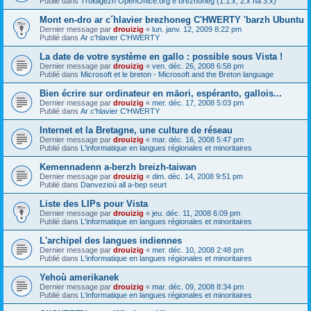
Publié dans
Troidigezh OpenOffice.org e brezhoneg (1.1.x, 2.x ha 3.x)
Mont en-dro ar c´hlavier brezhoneg C'HWERTY 'barzh Ubuntu
Dernier message par
drouizig
«
lun. janv. 12, 2009 8:22 pm
Publié dans
Ar c'hlavier C'HWERTY
La date de votre système en gallo : possible sous Vista !
Dernier message par
drouizig
«
ven. déc. 26, 2008 6:58 pm
Publié dans
Microsoft et le breton - Microsoft and the Breton language
Bien écrire sur ordinateur en māori, espéranto, gallois...
Dernier message par
drouizig
«
mer. déc. 17, 2008 5:03 pm
Publié dans
Ar c'hlavier C'HWERTY
Internet et la Bretagne, une culture de réseau
Dernier message par
drouizig
«
mar. déc. 16, 2008 5:47 pm
Publié dans
L'informatique en langues régionales et minoritaires
Kemennadenn a-berzh breizh-taiwan
Dernier message par
drouizig
«
dim. déc. 14, 2008 9:51 pm
Publié dans
Danvezioù all a-bep seurt
Liste des LIPs pour Vista
Dernier message par
drouizig
«
jeu. déc. 11, 2008 6:09 pm
Publié dans
L'informatique en langues régionales et minoritaires
L'archipel des langues indiennes
Dernier message par
drouizig
«
mer. déc. 10, 2008 2:48 pm
Publié dans
L'informatique en langues régionales et minoritaires
Yehoù amerikanek
Dernier message par
drouizig
«
mar. déc. 09, 2008 8:34 pm
Publié dans
L'informatique en langues régionales et minoritaires