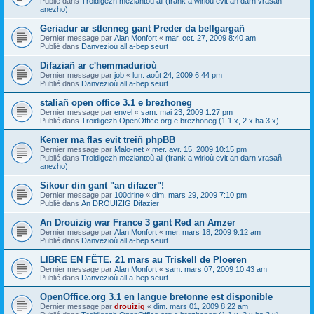
Publié dans
Troidigezh meziantoù all (frank a wirioù evit an darn vrasañ
anezho)
Geriadur ar stlenneg gant Preder da bellgargañ
Dernier message par
Alan Monfort
«
mar. oct. 27, 2009 8:40 am
Publié dans
Danvezioù all a-bep seurt
Difaziañ ar c'hemmadurioù
Dernier message par
job
«
lun. août 24, 2009 6:44 pm
Publié dans
Danvezioù all a-bep seurt
staliañ open office 3.1 e brezhoneg
Dernier message par
envel
«
sam. mai 23, 2009 1:27 pm
Publié dans
Troidigezh OpenOffice.org e brezhoneg (1.1.x, 2.x ha 3.x)
Kemer ma flas evit treiñ phpBB
Dernier message par
Malo-net
«
mer. avr. 15, 2009 10:15 pm
Publié dans
Troidigezh meziantoù all (frank a wirioù evit an darn vrasañ
anezho)
Sikour din gant "an difazer"!
Dernier message par
100drine
«
dim. mars 29, 2009 7:10 pm
Publié dans
An DROUIZIG Difazier
An Drouizig war France 3 gant Red an Amzer
Dernier message par
Alan Monfort
«
mer. mars 18, 2009 9:12 am
Publié dans
Danvezioù all a-bep seurt
LIBRE EN FÊTE. 21 mars au Triskell de Ploeren
Dernier message par
Alan Monfort
«
sam. mars 07, 2009 10:43 am
Publié dans
Danvezioù all a-bep seurt
OpenOffice.org 3.1 en langue bretonne est disponible
Dernier message par
drouizig
«
dim. mars 01, 2009 8:22 am