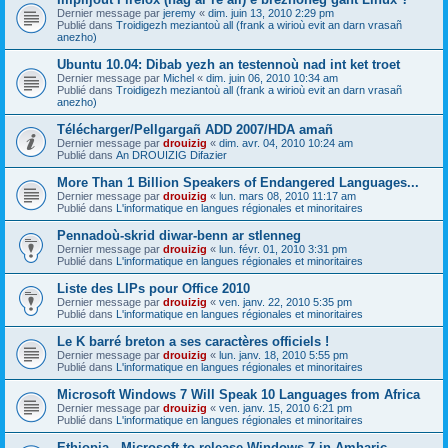
Dernier message par
jeremy
«
dim. juin 13, 2010 2:29 pm
Publié dans
Troidigezh meziantoù all (frank a wirioù evit an darn vrasañ
anezho)
Ubuntu 10.04: Dibab yezh an testennoù nad int ket troet
Dernier message par
Michel
«
dim. juin 06, 2010 10:34 am
Publié dans
Troidigezh meziantoù all (frank a wirioù evit an darn vrasañ
anezho)
Télécharger/Pellgargañ ADD 2007/HDA amañ
Dernier message par
drouizig
«
dim. avr. 04, 2010 10:24 am
Publié dans
An DROUIZIG Difazier
More Than 1 Billion Speakers of Endangered Languages...
Dernier message par
drouizig
«
lun. mars 08, 2010 11:17 am
Publié dans
L'informatique en langues régionales et minoritaires
Pennadoù-skrid diwar-benn ar stlenneg
Dernier message par
drouizig
«
lun. févr. 01, 2010 3:31 pm
Publié dans
L'informatique en langues régionales et minoritaires
Liste des LIPs pour Office 2010
Dernier message par
drouizig
«
ven. janv. 22, 2010 5:35 pm
Publié dans
L'informatique en langues régionales et minoritaires
Le K barré breton a ses caractères officiels !
Dernier message par
drouizig
«
lun. janv. 18, 2010 5:55 pm
Publié dans
L'informatique en langues régionales et minoritaires
Microsoft Windows 7 Will Speak 10 Languages from Africa
Dernier message par
drouizig
«
ven. janv. 15, 2010 6:21 pm
Publié dans
L'informatique en langues régionales et minoritaires
Ethiopia - Microsoft to release Windows 7 in Amharic