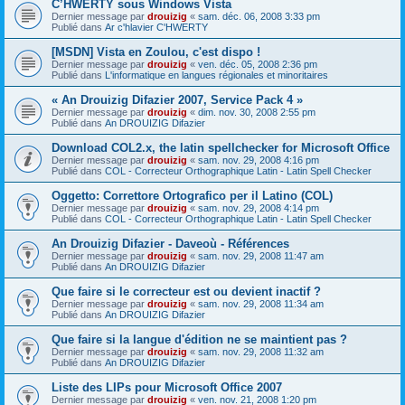
C’HWERTY sous Windows Vista
Dernier message par
drouizig
«
sam. déc. 06, 2008 3:33 pm
Publié dans
Ar c'hlavier C'HWERTY
[MSDN] Vista en Zoulou, c'est dispo !
Dernier message par
drouizig
«
ven. déc. 05, 2008 2:36 pm
Publié dans
L'informatique en langues régionales et minoritaires
« An Drouizig Difazier 2007, Service Pack 4 »
Dernier message par
drouizig
«
dim. nov. 30, 2008 2:55 pm
Publié dans
An DROUIZIG Difazier
Download COL2.x, the latin spellchecker for Microsoft Office
Dernier message par
drouizig
«
sam. nov. 29, 2008 4:16 pm
Publié dans
COL - Correcteur Orthographique Latin - Latin Spell Checker
Oggetto: Correttore Ortografico per il Latino (COL)
Dernier message par
drouizig
«
sam. nov. 29, 2008 4:14 pm
Publié dans
COL - Correcteur Orthographique Latin - Latin Spell Checker
An Drouizig Difazier - Daveoù - Références
Dernier message par
drouizig
«
sam. nov. 29, 2008 11:47 am
Publié dans
An DROUIZIG Difazier
Que faire si le correcteur est ou devient inactif ?
Dernier message par
drouizig
«
sam. nov. 29, 2008 11:34 am
Publié dans
An DROUIZIG Difazier
Que faire si la langue d'édition ne se maintient pas ?
Dernier message par
drouizig
«
sam. nov. 29, 2008 11:32 am
Publié dans
An DROUIZIG Difazier
Liste des LIPs pour Microsoft Office 2007
Dernier message par
drouizig
«
ven. nov. 21, 2008 1:20 pm