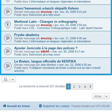
Publié dans
L'informatique en langues régionales et minoritaires
Gourc’hemennoù a-berzh skipailh Kelenn
Dernier message par
drouizig
«
jeu. nov. 20, 2008 9:21 pm
Publié dans
Danvezioù all a-bep seurt
Medieval Latin - Changes in orthography
Dernier message par
drouizig
«
jeu. nov. 20, 2008 2:55 pm
Publié dans
COL - Correcteur Orthographique Latin - Latin Spell Checker
Fryske akademy
Dernier message par
drouizig
«
lun. nov. 17, 2008 9:45 am
Publié dans
L'informatique en langues régionales et minoritaires
Ajouter Junicode à la page des polices ?
Dernier message par
bIBAR
«
mar. oct. 28, 2008 9:17 am
Publié dans
Danvezioù all a-bep seurt
Le Breton, langue officielle de KENTIKA
Dernier message par
Alan Monfort
«
mer. oct. 22, 2008 9:35 am
Publié dans
Troidigezh meziantoù all (frank a wirioù evit an darn vrasañ
anezho)
1
2
3
4
Suivant
La recherche a retourné 197 résultats
Aller
Accueil du forum
Supprimer les cookies
Fuseau horaire sur
UTC+01:00