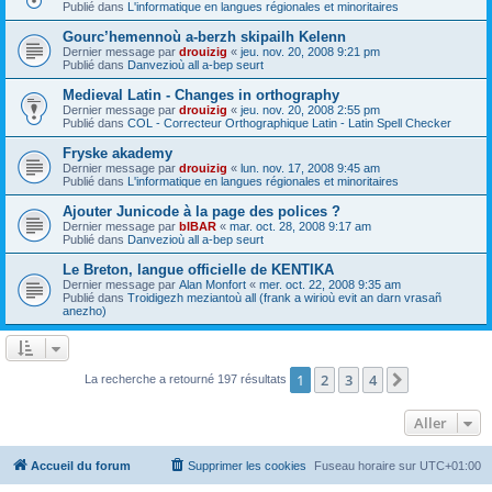
Publié dans
L'informatique en langues régionales et minoritaires
Gourc’hemennoù a-berzh skipailh Kelenn
Dernier message par
drouizig
«
jeu. nov. 20, 2008 9:21 pm
Publié dans
Danvezioù all a-bep seurt
Medieval Latin - Changes in orthography
Dernier message par
drouizig
«
jeu. nov. 20, 2008 2:55 pm
Publié dans
COL - Correcteur Orthographique Latin - Latin Spell Checker
Fryske akademy
Dernier message par
drouizig
«
lun. nov. 17, 2008 9:45 am
Publié dans
L'informatique en langues régionales et minoritaires
Ajouter Junicode à la page des polices ?
Dernier message par
bIBAR
«
mar. oct. 28, 2008 9:17 am
Publié dans
Danvezioù all a-bep seurt
Le Breton, langue officielle de KENTIKA
Dernier message par
Alan Monfort
«
mer. oct. 22, 2008 9:35 am
Publié dans
Troidigezh meziantoù all (frank a wirioù evit an darn vrasañ
anezho)
1
2
3
4
Suivant
La recherche a retourné 197 résultats
Aller
Accueil du forum
Supprimer les cookies
Fuseau horaire sur
UTC+01:00