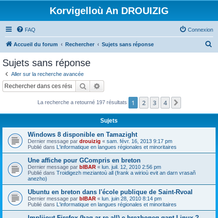
Korvigelloù An DROUIZIG
FAQ
Connexion
R
Accueil du forum
Rechercher
Sujets sans réponse
e
Sujets sans réponse
c
Aller sur la recherche avancée
h
Rechercher
Recherche avancée
e
1
2
3
4
Suivant
La recherche a retourné 197 résultats
r
c
Sujets
h
Windows 8 disponible en Tamazight
e
Dernier message par
drouizig
«
sam. févr. 16, 2013 9:17 pm
Publié dans
L'informatique en langues régionales et minoritaires
r
Une affiche pour GCompris en breton
Dernier message par
bIBAR
«
lun. juil. 12, 2010 2:56 pm
Publié dans
Troidigezh meziantoù all (frank a wirioù evit an darn vrasañ
anezho)
Ubuntu en breton dans l'école publique de Saint-Rvoal
Dernier message par
bIBAR
«
lun. juin 28, 2010 8:14 pm
Publié dans
L'informatique en langues régionales et minoritaires
Implijout Firefox (hag ar re all) e brezhoneg gant Linux ?