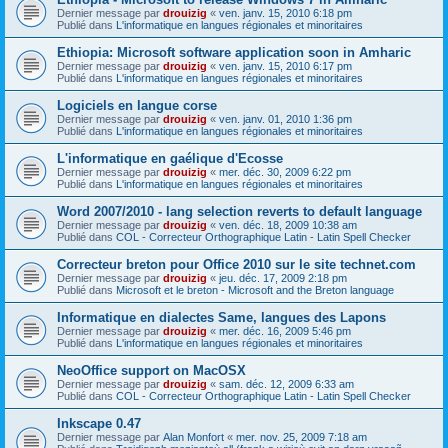
Dernier message par
drouizig
«
ven. janv. 15, 2010 6:18 pm
Publié dans
L'informatique en langues régionales et minoritaires
Ethiopia: Microsoft software application soon in Amharic
Dernier message par
drouizig
«
ven. janv. 15, 2010 6:17 pm
Publié dans
L'informatique en langues régionales et minoritaires
Logiciels en langue corse
Dernier message par
drouizig
«
ven. janv. 01, 2010 1:36 pm
Publié dans
L'informatique en langues régionales et minoritaires
L'informatique en gaélique d'Ecosse
Dernier message par
drouizig
«
mer. déc. 30, 2009 6:22 pm
Publié dans
L'informatique en langues régionales et minoritaires
Word 2007/2010 - lang selection reverts to default language
Dernier message par
drouizig
«
ven. déc. 18, 2009 10:38 am
Publié dans
COL - Correcteur Orthographique Latin - Latin Spell Checker
Correcteur breton pour Office 2010 sur le site technet.com
Dernier message par
drouizig
«
jeu. déc. 17, 2009 2:18 pm
Publié dans
Microsoft et le breton - Microsoft and the Breton language
Informatique en dialectes Same, langues des Lapons
Dernier message par
drouizig
«
mer. déc. 16, 2009 5:46 pm
Publié dans
L'informatique en langues régionales et minoritaires
NeoOffice support on MacOSX
Dernier message par
drouizig
«
sam. déc. 12, 2009 6:33 am
Publié dans
COL - Correcteur Orthographique Latin - Latin Spell Checker
Inkscape 0.47
Dernier message par
Alan Monfort
«
mer. nov. 25, 2009 7:18 am