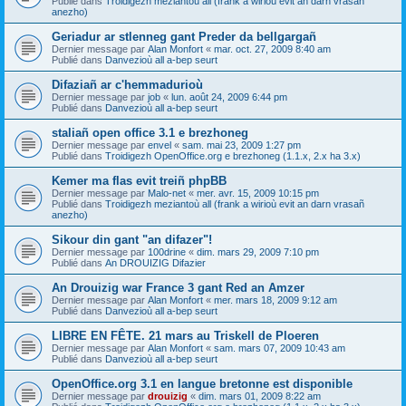
Publié dans
Troidigezh meziantoù all (frank a wirioù evit an darn vrasañ
anezho)
Geriadur ar stlenneg gant Preder da bellgargañ
Dernier message par
Alan Monfort
«
mar. oct. 27, 2009 8:40 am
Publié dans
Danvezioù all a-bep seurt
Difaziañ ar c'hemmadurioù
Dernier message par
job
«
lun. août 24, 2009 6:44 pm
Publié dans
Danvezioù all a-bep seurt
staliañ open office 3.1 e brezhoneg
Dernier message par
envel
«
sam. mai 23, 2009 1:27 pm
Publié dans
Troidigezh OpenOffice.org e brezhoneg (1.1.x, 2.x ha 3.x)
Kemer ma flas evit treiñ phpBB
Dernier message par
Malo-net
«
mer. avr. 15, 2009 10:15 pm
Publié dans
Troidigezh meziantoù all (frank a wirioù evit an darn vrasañ
anezho)
Sikour din gant "an difazer"!
Dernier message par
100drine
«
dim. mars 29, 2009 7:10 pm
Publié dans
An DROUIZIG Difazier
An Drouizig war France 3 gant Red an Amzer
Dernier message par
Alan Monfort
«
mer. mars 18, 2009 9:12 am
Publié dans
Danvezioù all a-bep seurt
LIBRE EN FÊTE. 21 mars au Triskell de Ploeren
Dernier message par
Alan Monfort
«
sam. mars 07, 2009 10:43 am
Publié dans
Danvezioù all a-bep seurt
OpenOffice.org 3.1 en langue bretonne est disponible
Dernier message par
drouizig
«
dim. mars 01, 2009 8:22 am