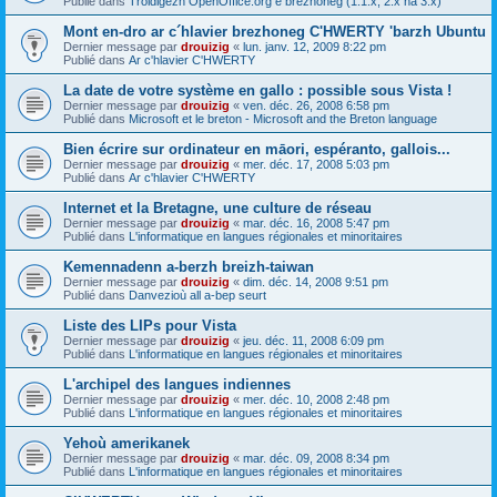
Publié dans
Troidigezh OpenOffice.org e brezhoneg (1.1.x, 2.x ha 3.x)
Mont en-dro ar c´hlavier brezhoneg C'HWERTY 'barzh Ubuntu
Dernier message par
drouizig
«
lun. janv. 12, 2009 8:22 pm
Publié dans
Ar c'hlavier C'HWERTY
La date de votre système en gallo : possible sous Vista !
Dernier message par
drouizig
«
ven. déc. 26, 2008 6:58 pm
Publié dans
Microsoft et le breton - Microsoft and the Breton language
Bien écrire sur ordinateur en māori, espéranto, gallois...
Dernier message par
drouizig
«
mer. déc. 17, 2008 5:03 pm
Publié dans
Ar c'hlavier C'HWERTY
Internet et la Bretagne, une culture de réseau
Dernier message par
drouizig
«
mar. déc. 16, 2008 5:47 pm
Publié dans
L'informatique en langues régionales et minoritaires
Kemennadenn a-berzh breizh-taiwan
Dernier message par
drouizig
«
dim. déc. 14, 2008 9:51 pm
Publié dans
Danvezioù all a-bep seurt
Liste des LIPs pour Vista
Dernier message par
drouizig
«
jeu. déc. 11, 2008 6:09 pm
Publié dans
L'informatique en langues régionales et minoritaires
L'archipel des langues indiennes
Dernier message par
drouizig
«
mer. déc. 10, 2008 2:48 pm
Publié dans
L'informatique en langues régionales et minoritaires
Yehoù amerikanek
Dernier message par
drouizig
«
mar. déc. 09, 2008 8:34 pm
Publié dans
L'informatique en langues régionales et minoritaires