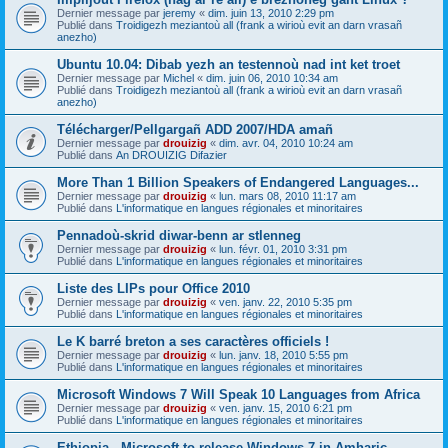
Dernier message par
jeremy
«
dim. juin 13, 2010 2:29 pm
Publié dans
Troidigezh meziantoù all (frank a wirioù evit an darn vrasañ
anezho)
Ubuntu 10.04: Dibab yezh an testennoù nad int ket troet
Dernier message par
Michel
«
dim. juin 06, 2010 10:34 am
Publié dans
Troidigezh meziantoù all (frank a wirioù evit an darn vrasañ
anezho)
Télécharger/Pellgargañ ADD 2007/HDA amañ
Dernier message par
drouizig
«
dim. avr. 04, 2010 10:24 am
Publié dans
An DROUIZIG Difazier
More Than 1 Billion Speakers of Endangered Languages...
Dernier message par
drouizig
«
lun. mars 08, 2010 11:17 am
Publié dans
L'informatique en langues régionales et minoritaires
Pennadoù-skrid diwar-benn ar stlenneg
Dernier message par
drouizig
«
lun. févr. 01, 2010 3:31 pm
Publié dans
L'informatique en langues régionales et minoritaires
Liste des LIPs pour Office 2010
Dernier message par
drouizig
«
ven. janv. 22, 2010 5:35 pm
Publié dans
L'informatique en langues régionales et minoritaires
Le K barré breton a ses caractères officiels !
Dernier message par
drouizig
«
lun. janv. 18, 2010 5:55 pm
Publié dans
L'informatique en langues régionales et minoritaires
Microsoft Windows 7 Will Speak 10 Languages from Africa
Dernier message par
drouizig
«
ven. janv. 15, 2010 6:21 pm
Publié dans
L'informatique en langues régionales et minoritaires
Ethiopia - Microsoft to release Windows 7 in Amharic