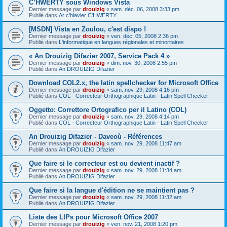
C’HWERTY sous Windows Vista
Dernier message par
drouizig
«
sam. déc. 06, 2008 3:33 pm
Publié dans
Ar c'hlavier C'HWERTY
[MSDN] Vista en Zoulou, c'est dispo !
Dernier message par
drouizig
«
ven. déc. 05, 2008 2:36 pm
Publié dans
L'informatique en langues régionales et minoritaires
« An Drouizig Difazier 2007, Service Pack 4 »
Dernier message par
drouizig
«
dim. nov. 30, 2008 2:55 pm
Publié dans
An DROUIZIG Difazier
Download COL2.x, the latin spellchecker for Microsoft Office
Dernier message par
drouizig
«
sam. nov. 29, 2008 4:16 pm
Publié dans
COL - Correcteur Orthographique Latin - Latin Spell Checker
Oggetto: Correttore Ortografico per il Latino (COL)
Dernier message par
drouizig
«
sam. nov. 29, 2008 4:14 pm
Publié dans
COL - Correcteur Orthographique Latin - Latin Spell Checker
An Drouizig Difazier - Daveoù - Références
Dernier message par
drouizig
«
sam. nov. 29, 2008 11:47 am
Publié dans
An DROUIZIG Difazier
Que faire si le correcteur est ou devient inactif ?
Dernier message par
drouizig
«
sam. nov. 29, 2008 11:34 am
Publié dans
An DROUIZIG Difazier
Que faire si la langue d'édition ne se maintient pas ?
Dernier message par
drouizig
«
sam. nov. 29, 2008 11:32 am
Publié dans
An DROUIZIG Difazier
Liste des LIPs pour Microsoft Office 2007
Dernier message par
drouizig
«
ven. nov. 21, 2008 1:20 pm