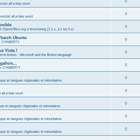
0
zioù all a-bep seurt
0
vezioù all a-bep seurt
onible
0
h OpenOffice.org e brezhoneg (1.1.x, 2.x ha 3.x)
'barzh Ubuntu
0
ier C'HWERTY
s Vista !
0
et le breton - Microsoft and the Breton language
allois...
0
ier C'HWERTY
0
ique en langues régionales et minoritaires
0
all a-bep seurt
0
que en langues régionales et minoritaires
0
ique en langues régionales et minoritaires
0
ique en langues régionales et minoritaires