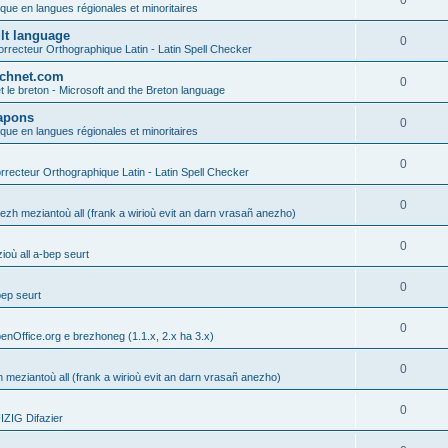
0
ique en langues régionales et minoritaires
ult language
0
rrecteur Orthographique Latin - Latin Spell Checker
technet.com
0
t le breton - Microsoft and the Breton language
Lapons
0
ique en langues régionales et minoritaires
0
recteur Orthographique Latin - Latin Spell Checker
0
gezh meziantoù all (frank a wirioù evit an darn vrasañ anezho)
0
où all a-bep seurt
0
bep seurt
0
enOffice.org e brezhoneg (1.1.x, 2.x ha 3.x)
0
h meziantoù all (frank a wirioù evit an darn vrasañ anezho)
0
ZIG Difazier