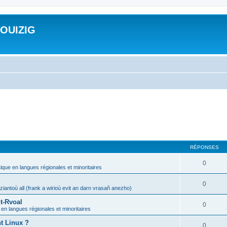
ROUIZIG
RÉPONSES
0
tique en langues régionales et minoritaires
0
iantoù all (frank a wirioù evit an darn vrasañ anezho)
t-Rvoal
0
 en langues régionales et minoritaires
nt Linux ?
0