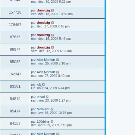
87544
mer. déc. 30, 2009 6:22 pm
par
drouizig
157728
ven. déc. 18, 2009 10:38 am
par
drouizig
176467
jeu. déc. 17, 2009 2:18 pm
par
drouizig
87615
mer. déc. 16, 2009 5:46 pm
par
drouizig
89974
sam. déc. 12, 2009 6:33 am
par
Alan Monfort
85035
mer. nov. 25, 2009 7:18 am
par
Alan Monfort
162347
mar. oct. 27, 2009 8:40 am
par
job
83561
lun. août 24, 2009 6:44 pm
par
envel
84819
sam. mai 23, 2009 1:27 pm
par
Malo-net
85414
mer. avr. 15, 2009 10:15 pm
par
100drine
84158
dim. mars 29, 2009 7:10 pm
par
Alan Monfort