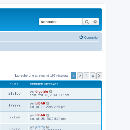
Rechercher
Recherche avancé
Connexion
1
2
3
4
Suivant
La recherche a retourné 197 résultats
VUES
DERNIER MESSAGE
par
drouizig
213160
sam. févr. 16, 2013 9:17 pm
par
bIBAR
179979
lun. juil. 12, 2010 2:56 pm
par
bIBAR
92199
lun. juin 28, 2010 8:14 pm
par
jeremy
85212