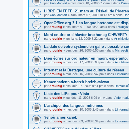
par
Alan Monfort
»
mer. mars 18, 2009 9:12 am
» dans
Danve
LIBRE EN FÊTE. 21 mars au Triskell de Ploeren
par
Alan Monfort
»
sam. mars 07, 2009 10:43 am
» dans
Dan
OpenOffice.org 3.1 en langue bretonne est disp
par
drouizig
»
dim. mars 01, 2009 8:22 am
» dans
Troidigez
Mont en-dro ar c´hlavier brezhoneg C'HWERTY 
par
drouizig
»
lun. janv. 12, 2009 8:22 pm
» dans
Ar c'hlav
La date de votre système en gallo : possible sou
par
drouizig
»
ven. déc. 26, 2008 6:58 pm
» dans
Microsoft 
Bien écrire sur ordinateur en māori, espéranto, g
par
drouizig
»
mer. déc. 17, 2008 5:03 pm
» dans
Ar c'hlav
Internet et la Bretagne, une culture de réseau
par
drouizig
»
mar. déc. 16, 2008 5:47 pm
» dans
L'informat
Kemennadenn a-berzh breizh-taiwan
par
drouizig
»
dim. déc. 14, 2008 9:51 pm
» dans
Danvezioù 
Liste des LIPs pour Vista
par
drouizig
»
jeu. déc. 11, 2008 6:09 pm
» dans
L'informati
L'archipel des langues indiennes
par
drouizig
»
mer. déc. 10, 2008 2:48 pm
» dans
L'informat
Yehoù amerikanek
par
drouizig
»
mar. déc. 09, 2008 8:34 pm
» dans
L'informat