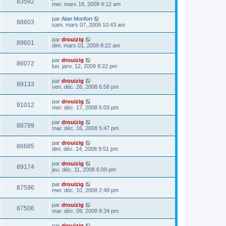
83592
mer. mars 18, 2009 9:12 am
par
Alan Monfort
88603
sam. mars 07, 2009 10:43 am
par
drouizig
89601
dim. mars 01, 2009 8:22 am
par
drouizig
86072
lun. janv. 12, 2009 8:22 pm
par
drouizig
89133
ven. déc. 26, 2008 6:58 pm
par
drouizig
91012
mer. déc. 17, 2008 5:03 pm
par
drouizig
88799
mar. déc. 16, 2008 5:47 pm
par
drouizig
86685
dim. déc. 14, 2008 9:51 pm
par
drouizig
89174
jeu. déc. 11, 2008 6:09 pm
par
drouizig
87596
mer. déc. 10, 2008 2:48 pm
par
drouizig
87506
mar. déc. 09, 2008 8:34 pm
par
drouizig