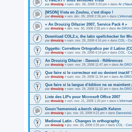
C’HWERTY sous Windows Vista
par
drouizig
»
sam. déc. 06, 2008 3:33 pm
» dans
Ar c'hla
[MSDN] Vista en Zoulou, c'est dispo !
par
drouizig
»
ven. déc. 05, 2008 2:36 pm
» dans
L'informat
« An Drouizig Difazier 2007, Service Pack 4 »
par
drouizig
»
dim. nov. 30, 2008 2:55 pm
» dans
An DROUIZ
Download COL2.x, the latin spellchecker for Mic
par
drouizig
»
sam. nov. 29, 2008 4:16 pm
» dans
COL - Cor
Oggetto: Correttore Ortografico per il Latino (C
par
drouizig
»
sam. nov. 29, 2008 4:14 pm
» dans
COL - Cor
An Drouizig Difazier - Daveoù - Références
par
drouizig
»
sam. nov. 29, 2008 11:47 am
» dans
An DROU
Que faire si le correcteur est ou devient inactif 
par
drouizig
»
sam. nov. 29, 2008 11:34 am
» dans
An DROU
Que faire si la langue d'édition ne se maintient
par
drouizig
»
sam. nov. 29, 2008 11:32 am
» dans
An DROU
Liste des LIPs pour Microsoft Office 2007
par
drouizig
»
ven. nov. 21, 2008 1:20 pm
» dans
L'informat
Gourc’hemennoù a-berzh skipailh Kelenn
par
drouizig
»
jeu. nov. 20, 2008 9:21 pm
» dans
Danvezioù 
Medieval Latin - Changes in orthography
par
drouizig
»
jeu. nov. 20, 2008 2:55 pm
» dans
COL - Corr