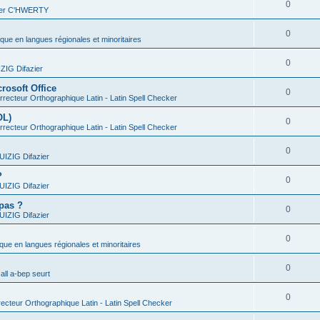
0
vier C'HWERTY
0
ique en langues régionales et minoritaires
0
IG Difazier
rosoft Office
0
recteur Orthographique Latin - Latin Spell Checker
OL)
0
recteur Orthographique Latin - Latin Spell Checker
0
IZIG Difazier
?
0
IZIG Difazier
 pas ?
0
IZIG Difazier
0
ique en langues régionales et minoritaires
0
all a-bep seurt
0
ecteur Orthographique Latin - Latin Spell Checker