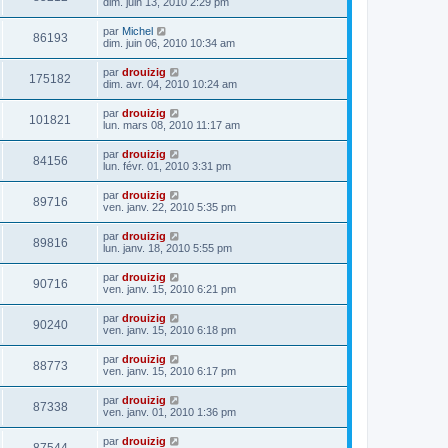
dim. juin 13, 2010 2:29 pm
par
Michel
86193
dim. juin 06, 2010 10:34 am
par
drouizig
175182
dim. avr. 04, 2010 10:24 am
par
drouizig
101821
lun. mars 08, 2010 11:17 am
par
drouizig
84156
lun. févr. 01, 2010 3:31 pm
par
drouizig
89716
ven. janv. 22, 2010 5:35 pm
par
drouizig
89816
lun. janv. 18, 2010 5:55 pm
par
drouizig
90716
ven. janv. 15, 2010 6:21 pm
par
drouizig
90240
ven. janv. 15, 2010 6:18 pm
par
drouizig
88773
ven. janv. 15, 2010 6:17 pm
par
drouizig
87338
ven. janv. 01, 2010 1:36 pm
par
drouizig