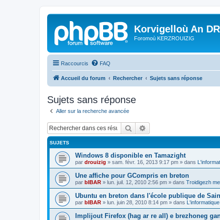
Korvigelloù An D
Foromoù KERZROUIZIG
Raccourcis
FAQ
Accueil du forum
Rechercher
Sujets sans réponse
Sujets sans réponse
Aller sur la recherche avancée
Rechercher
Recherche avancée
SUJETS
Windows 8 disponible en Tamazight
par
drouizig
»
sam. févr. 16, 2013 9:17 pm
» dans
L'informa
Une affiche pour GCompris en breton
par
bIBAR
»
lun. juil. 12, 2010 2:56 pm
» dans
Troidigezh mez
Ubuntu en breton dans l'école publique de Sain
par
bIBAR
»
lun. juin 28, 2010 8:14 pm
» dans
L'informatique
Implijout Firefox (hag ar re all) e brezhoneg ga