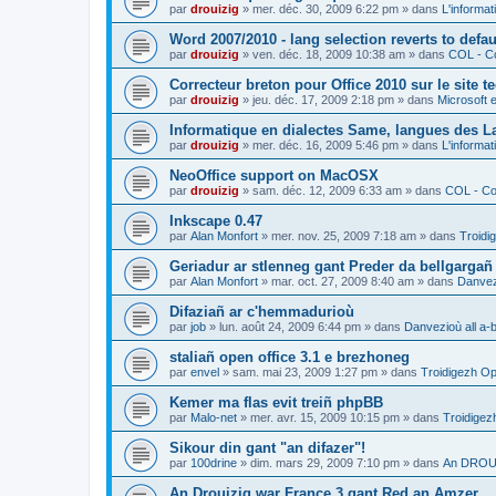
par
drouizig
»
mer. déc. 30, 2009 6:22 pm
» dans
L'informat
Word 2007/2010 - lang selection reverts to defa
par
drouizig
»
ven. déc. 18, 2009 10:38 am
» dans
COL - Co
Correcteur breton pour Office 2010 sur le site 
par
drouizig
»
jeu. déc. 17, 2009 2:18 pm
» dans
Microsoft e
Informatique en dialectes Same, langues des 
par
drouizig
»
mer. déc. 16, 2009 5:46 pm
» dans
L'informat
NeoOffice support on MacOSX
par
drouizig
»
sam. déc. 12, 2009 6:33 am
» dans
COL - Cor
Inkscape 0.47
par
Alan Monfort
»
mer. nov. 25, 2009 7:18 am
» dans
Troidi
Geriadur ar stlenneg gant Preder da bellgargañ
par
Alan Monfort
»
mar. oct. 27, 2009 8:40 am
» dans
Danvezi
Difaziañ ar c'hemmadurioù
par
job
»
lun. août 24, 2009 6:44 pm
» dans
Danvezioù all a-
staliañ open office 3.1 e brezhoneg
par
envel
»
sam. mai 23, 2009 1:27 pm
» dans
Troidigezh Op
Kemer ma flas evit treiñ phpBB
par
Malo-net
»
mer. avr. 15, 2009 10:15 pm
» dans
Troidigez
Sikour din gant "an difazer"!
par
100drine
»
dim. mars 29, 2009 7:10 pm
» dans
An DROUI
An Drouizig war France 3 gant Red an Amzer