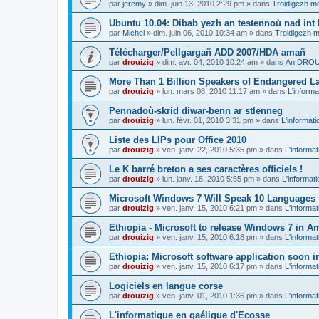
par
jeremy
»
dim. juin 13, 2010 2:29 pm
» dans
Troidigezh me
Ubuntu 10.04: Dibab yezh an testennoù nad int k
par
Michel
»
dim. juin 06, 2010 10:34 am
» dans
Troidigezh m
Télécharger/Pellgargañ ADD 2007/HDA amañ
par
drouizig
»
dim. avr. 04, 2010 10:24 am
» dans
An DROUI
More Than 1 Billion Speakers of Endangered L
par
drouizig
»
lun. mars 08, 2010 11:17 am
» dans
L'informa
Pennadoù-skrid diwar-benn ar stlenneg
par
drouizig
»
lun. févr. 01, 2010 3:31 pm
» dans
L'informati
Liste des LIPs pour Office 2010
par
drouizig
»
ven. janv. 22, 2010 5:35 pm
» dans
L'informat
Le K barré breton a ses caractères officiels !
par
drouizig
»
lun. janv. 18, 2010 5:55 pm
» dans
L'informat
Microsoft Windows 7 Will Speak 10 Languages 
par
drouizig
»
ven. janv. 15, 2010 6:21 pm
» dans
L'informat
Ethiopia - Microsoft to release Windows 7 in A
par
drouizig
»
ven. janv. 15, 2010 6:18 pm
» dans
L'informat
Ethiopia: Microsoft software application soon 
par
drouizig
»
ven. janv. 15, 2010 6:17 pm
» dans
L'informat
Logiciels en langue corse
par
drouizig
»
ven. janv. 01, 2010 1:36 pm
» dans
L'informat
L'informatique en gaélique d'Ecosse