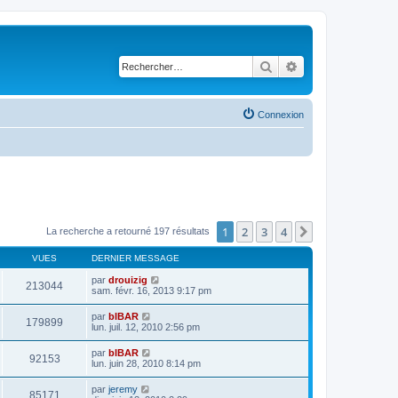
Rechercher
Recherche avancé
Connexion
1
2
3
4
Suivant
La recherche a retourné 197 résultats
VUES
DERNIER MESSAGE
par
drouizig
213044
sam. févr. 16, 2013 9:17 pm
par
bIBAR
179899
lun. juil. 12, 2010 2:56 pm
par
bIBAR
92153
lun. juin 28, 2010 8:14 pm
par
jeremy
85171