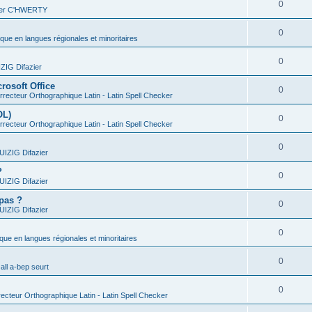
0
vier C'HWERTY
0
ique en langues régionales et minoritaires
0
IG Difazier
rosoft Office
0
recteur Orthographique Latin - Latin Spell Checker
OL)
0
recteur Orthographique Latin - Latin Spell Checker
0
IZIG Difazier
?
0
IZIG Difazier
 pas ?
0
IZIG Difazier
0
ique en langues régionales et minoritaires
0
all a-bep seurt
0
ecteur Orthographique Latin - Latin Spell Checker