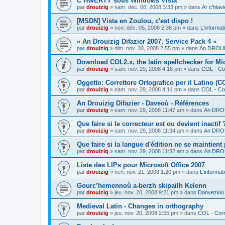
C’HWERTY sous Windows Vista
par
drouizig
»
sam. déc. 06, 2008 3:33 pm
» dans
Ar c'hla
[MSDN] Vista en Zoulou, c'est dispo !
par
drouizig
»
ven. déc. 05, 2008 2:36 pm
» dans
L'informat
« An Drouizig Difazier 2007, Service Pack 4 »
par
drouizig
»
dim. nov. 30, 2008 2:55 pm
» dans
An DROUIZ
Download COL2.x, the latin spellchecker for Mic
par
drouizig
»
sam. nov. 29, 2008 4:16 pm
» dans
COL - Cor
Oggetto: Correttore Ortografico per il Latino (C
par
drouizig
»
sam. nov. 29, 2008 4:14 pm
» dans
COL - Cor
An Drouizig Difazier - Daveoù - Références
par
drouizig
»
sam. nov. 29, 2008 11:47 am
» dans
An DROU
Que faire si le correcteur est ou devient inactif 
par
drouizig
»
sam. nov. 29, 2008 11:34 am
» dans
An DROU
Que faire si la langue d'édition ne se maintient
par
drouizig
»
sam. nov. 29, 2008 11:32 am
» dans
An DROU
Liste des LIPs pour Microsoft Office 2007
par
drouizig
»
ven. nov. 21, 2008 1:20 pm
» dans
L'informat
Gourc’hemennoù a-berzh skipailh Kelenn
par
drouizig
»
jeu. nov. 20, 2008 9:21 pm
» dans
Danvezioù 
Medieval Latin - Changes in orthography
par
drouizig
»
jeu. nov. 20, 2008 2:55 pm
» dans
COL - Corr