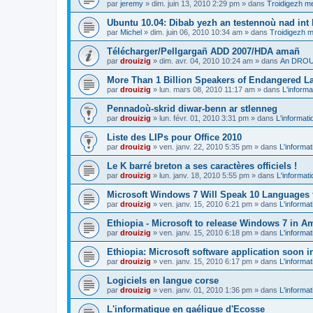
par
jeremy
»
dim. juin 13, 2010 2:29 pm
» dans
Troidigezh me
Ubuntu 10.04: Dibab yezh an testennoù nad int k
par
Michel
»
dim. juin 06, 2010 10:34 am
» dans
Troidigezh m
Télécharger/Pellgargañ ADD 2007/HDA amañ
par
drouizig
»
dim. avr. 04, 2010 10:24 am
» dans
An DROUI
More Than 1 Billion Speakers of Endangered L
par
drouizig
»
lun. mars 08, 2010 11:17 am
» dans
L'informa
Pennadoù-skrid diwar-benn ar stlenneg
par
drouizig
»
lun. févr. 01, 2010 3:31 pm
» dans
L'informati
Liste des LIPs pour Office 2010
par
drouizig
»
ven. janv. 22, 2010 5:35 pm
» dans
L'informat
Le K barré breton a ses caractères officiels !
par
drouizig
»
lun. janv. 18, 2010 5:55 pm
» dans
L'informat
Microsoft Windows 7 Will Speak 10 Languages 
par
drouizig
»
ven. janv. 15, 2010 6:21 pm
» dans
L'informat
Ethiopia - Microsoft to release Windows 7 in A
par
drouizig
»
ven. janv. 15, 2010 6:18 pm
» dans
L'informat
Ethiopia: Microsoft software application soon 
par
drouizig
»
ven. janv. 15, 2010 6:17 pm
» dans
L'informat
Logiciels en langue corse
par
drouizig
»
ven. janv. 01, 2010 1:36 pm
» dans
L'informat
L'informatique en gaélique d'Ecosse