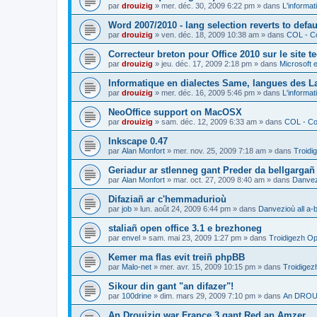
par
drouizig
»
mer. déc. 30, 2009 6:22 pm
» dans
L'informat
Word 2007/2010 - lang selection reverts to defa
par
drouizig
»
ven. déc. 18, 2009 10:38 am
» dans
COL - Co
Correcteur breton pour Office 2010 sur le site 
par
drouizig
»
jeu. déc. 17, 2009 2:18 pm
» dans
Microsoft e
Informatique en dialectes Same, langues des 
par
drouizig
»
mer. déc. 16, 2009 5:46 pm
» dans
L'informat
NeoOffice support on MacOSX
par
drouizig
»
sam. déc. 12, 2009 6:33 am
» dans
COL - Cor
Inkscape 0.47
par
Alan Monfort
»
mer. nov. 25, 2009 7:18 am
» dans
Troidi
Geriadur ar stlenneg gant Preder da bellgargañ
par
Alan Monfort
»
mar. oct. 27, 2009 8:40 am
» dans
Danvezi
Difaziañ ar c'hemmadurioù
par
job
»
lun. août 24, 2009 6:44 pm
» dans
Danvezioù all a-
staliañ open office 3.1 e brezhoneg
par
envel
»
sam. mai 23, 2009 1:27 pm
» dans
Troidigezh Op
Kemer ma flas evit treiñ phpBB
par
Malo-net
»
mer. avr. 15, 2009 10:15 pm
» dans
Troidigez
Sikour din gant "an difazer"!
par
100drine
»
dim. mars 29, 2009 7:10 pm
» dans
An DROUI
An Drouizig war France 3 gant Red an Amzer