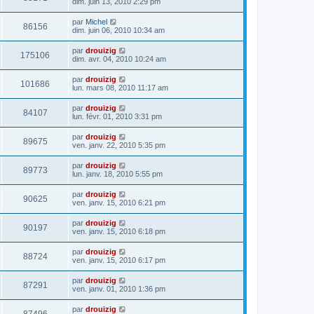
dim. juin 13, 2010 2:29 pm
par
Michel
86156
dim. juin 06, 2010 10:34 am
par
drouizig
175106
dim. avr. 04, 2010 10:24 am
par
drouizig
101686
lun. mars 08, 2010 11:17 am
par
drouizig
84107
lun. févr. 01, 2010 3:31 pm
par
drouizig
89675
ven. janv. 22, 2010 5:35 pm
par
drouizig
89773
lun. janv. 18, 2010 5:55 pm
par
drouizig
90625
ven. janv. 15, 2010 6:21 pm
par
drouizig
90197
ven. janv. 15, 2010 6:18 pm
par
drouizig
88724
ven. janv. 15, 2010 6:17 pm
par
drouizig
87291
ven. janv. 01, 2010 1:36 pm
par
drouizig