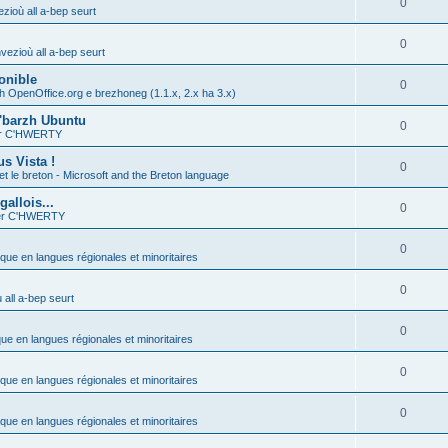
0
zioù all a-bep seurt
0
vezioù all a-bep seurt
onible
0
h OpenOffice.org e brezhoneg (1.1.x, 2.x ha 3.x)
'barzh Ubuntu
0
ier C'HWERTY
s Vista !
0
et le breton - Microsoft and the Breton language
allois...
0
ier C'HWERTY
0
ique en langues régionales et minoritaires
0
all a-bep seurt
0
que en langues régionales et minoritaires
0
ique en langues régionales et minoritaires
0
ique en langues régionales et minoritaires