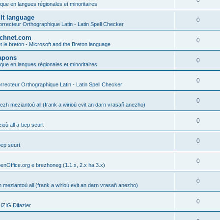
0
ique en langues régionales et minoritaires
ult language
0
rrecteur Orthographique Latin - Latin Spell Checker
technet.com
0
t le breton - Microsoft and the Breton language
Lapons
0
ique en langues régionales et minoritaires
0
recteur Orthographique Latin - Latin Spell Checker
0
gezh meziantoù all (frank a wirioù evit an darn vrasañ anezho)
0
où all a-bep seurt
0
bep seurt
0
enOffice.org e brezhoneg (1.1.x, 2.x ha 3.x)
0
h meziantoù all (frank a wirioù evit an darn vrasañ anezho)
0
ZIG Difazier