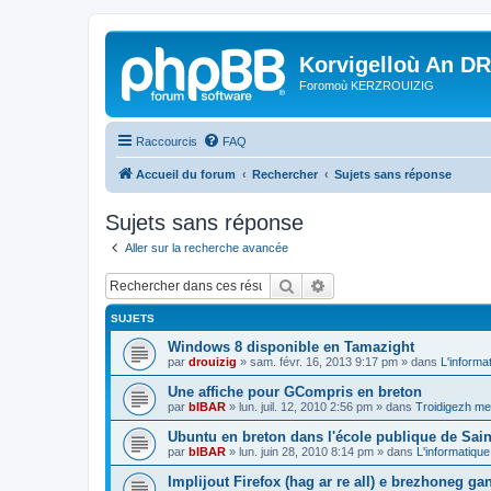
Korvigelloù An D
Foromoù KERZROUIZIG
Raccourcis
FAQ
Accueil du forum
Rechercher
Sujets sans réponse
Sujets sans réponse
Aller sur la recherche avancée
Rechercher
Recherche avancée
SUJETS
Windows 8 disponible en Tamazight
par
drouizig
»
sam. févr. 16, 2013 9:17 pm
» dans
L'informa
Une affiche pour GCompris en breton
par
bIBAR
»
lun. juil. 12, 2010 2:56 pm
» dans
Troidigezh mez
Ubuntu en breton dans l'école publique de Sain
par
bIBAR
»
lun. juin 28, 2010 8:14 pm
» dans
L'informatique
Implijout Firefox (hag ar re all) e brezhoneg ga