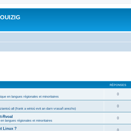
ROUIZIG
RÉPONSES
0
tique en langues régionales et minoritaires
0
iantoù all (frank a wirioù evit an darn vrasañ anezho)
t-Rvoal
0
 en langues régionales et minoritaires
nt Linux ?
0