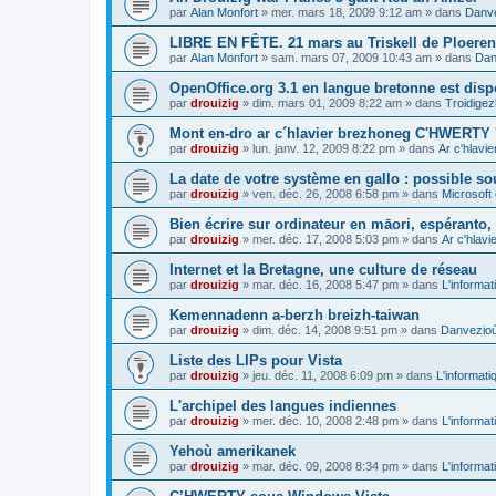
par
Alan Monfort
»
mer. mars 18, 2009 9:12 am
» dans
Danve
LIBRE EN FÊTE. 21 mars au Triskell de Ploeren
par
Alan Monfort
»
sam. mars 07, 2009 10:43 am
» dans
Dan
OpenOffice.org 3.1 en langue bretonne est disp
par
drouizig
»
dim. mars 01, 2009 8:22 am
» dans
Troidigez
Mont en-dro ar c´hlavier brezhoneg C'HWERTY 
par
drouizig
»
lun. janv. 12, 2009 8:22 pm
» dans
Ar c'hlav
La date de votre système en gallo : possible sou
par
drouizig
»
ven. déc. 26, 2008 6:58 pm
» dans
Microsoft 
Bien écrire sur ordinateur en māori, espéranto, g
par
drouizig
»
mer. déc. 17, 2008 5:03 pm
» dans
Ar c'hlav
Internet et la Bretagne, une culture de réseau
par
drouizig
»
mar. déc. 16, 2008 5:47 pm
» dans
L'informat
Kemennadenn a-berzh breizh-taiwan
par
drouizig
»
dim. déc. 14, 2008 9:51 pm
» dans
Danvezioù 
Liste des LIPs pour Vista
par
drouizig
»
jeu. déc. 11, 2008 6:09 pm
» dans
L'informati
L'archipel des langues indiennes
par
drouizig
»
mer. déc. 10, 2008 2:48 pm
» dans
L'informat
Yehoù amerikanek
par
drouizig
»
mar. déc. 09, 2008 8:34 pm
» dans
L'informat