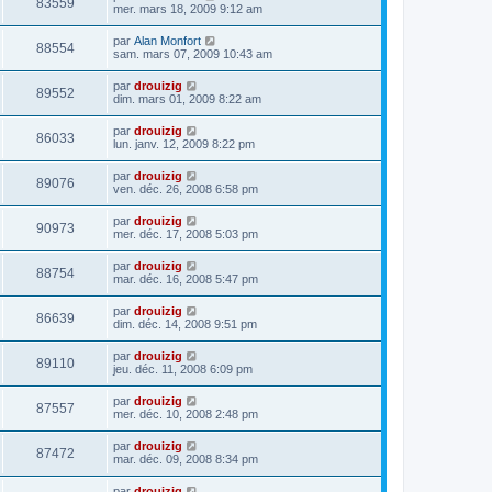
83559
mer. mars 18, 2009 9:12 am
par
Alan Monfort
88554
sam. mars 07, 2009 10:43 am
par
drouizig
89552
dim. mars 01, 2009 8:22 am
par
drouizig
86033
lun. janv. 12, 2009 8:22 pm
par
drouizig
89076
ven. déc. 26, 2008 6:58 pm
par
drouizig
90973
mer. déc. 17, 2008 5:03 pm
par
drouizig
88754
mar. déc. 16, 2008 5:47 pm
par
drouizig
86639
dim. déc. 14, 2008 9:51 pm
par
drouizig
89110
jeu. déc. 11, 2008 6:09 pm
par
drouizig
87557
mer. déc. 10, 2008 2:48 pm
par
drouizig
87472
mar. déc. 09, 2008 8:34 pm
par
drouizig