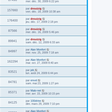
87496
mer. déc. 30, 2009 6:22 pm
par
drouizig
157660
ven. déc. 18, 2009 10:38 am
par
drouizig
176400
jeu. déc. 17, 2009 2:18 pm
par
drouizig
87566
mer. déc. 16, 2009 5:46 pm
par
drouizig
89941
sam. déc. 12, 2009 6:33 am
par
Alan Monfort
84997
mer. nov. 25, 2009 7:18 am
par
Alan Monfort
162294
mar. oct. 27, 2009 8:40 am
par
job
83521
lun. août 24, 2009 6:44 pm
par
envel
84781
sam. mai 23, 2009 1:27 pm
par
Malo-net
85371
mer. avr. 15, 2009 10:15 pm
par
100drine
84125
dim. mars 29, 2009 7:10 pm
par
Alan Monfort