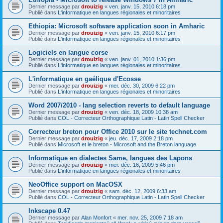
Dernier message par
drouizig
«
ven. janv. 15, 2010 6:18 pm
Publié dans
L'informatique en langues régionales et minoritaires
Ethiopia: Microsoft software application soon in Amharic
Dernier message par
drouizig
«
ven. janv. 15, 2010 6:17 pm
Publié dans
L'informatique en langues régionales et minoritaires
Logiciels en langue corse
Dernier message par
drouizig
«
ven. janv. 01, 2010 1:36 pm
Publié dans
L'informatique en langues régionales et minoritaires
L'informatique en gaélique d'Ecosse
Dernier message par
drouizig
«
mer. déc. 30, 2009 6:22 pm
Publié dans
L'informatique en langues régionales et minoritaires
Word 2007/2010 - lang selection reverts to default language
Dernier message par
drouizig
«
ven. déc. 18, 2009 10:38 am
Publié dans
COL - Correcteur Orthographique Latin - Latin Spell Checker
Correcteur breton pour Office 2010 sur le site technet.com
Dernier message par
drouizig
«
jeu. déc. 17, 2009 2:18 pm
Publié dans
Microsoft et le breton - Microsoft and the Breton language
Informatique en dialectes Same, langues des Lapons
Dernier message par
drouizig
«
mer. déc. 16, 2009 5:46 pm
Publié dans
L'informatique en langues régionales et minoritaires
NeoOffice support on MacOSX
Dernier message par
drouizig
«
sam. déc. 12, 2009 6:33 am
Publié dans
COL - Correcteur Orthographique Latin - Latin Spell Checker
Inkscape 0.47
Dernier message par
Alan Monfort
«
mer. nov. 25, 2009 7:18 am