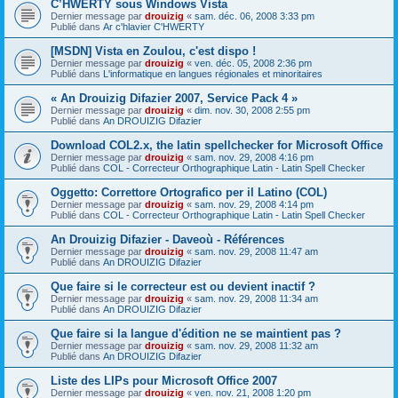
C’HWERTY sous Windows Vista
Dernier message par
drouizig
«
sam. déc. 06, 2008 3:33 pm
Publié dans
Ar c'hlavier C'HWERTY
[MSDN] Vista en Zoulou, c'est dispo !
Dernier message par
drouizig
«
ven. déc. 05, 2008 2:36 pm
Publié dans
L'informatique en langues régionales et minoritaires
« An Drouizig Difazier 2007, Service Pack 4 »
Dernier message par
drouizig
«
dim. nov. 30, 2008 2:55 pm
Publié dans
An DROUIZIG Difazier
Download COL2.x, the latin spellchecker for Microsoft Office
Dernier message par
drouizig
«
sam. nov. 29, 2008 4:16 pm
Publié dans
COL - Correcteur Orthographique Latin - Latin Spell Checker
Oggetto: Correttore Ortografico per il Latino (COL)
Dernier message par
drouizig
«
sam. nov. 29, 2008 4:14 pm
Publié dans
COL - Correcteur Orthographique Latin - Latin Spell Checker
An Drouizig Difazier - Daveoù - Références
Dernier message par
drouizig
«
sam. nov. 29, 2008 11:47 am
Publié dans
An DROUIZIG Difazier
Que faire si le correcteur est ou devient inactif ?
Dernier message par
drouizig
«
sam. nov. 29, 2008 11:34 am
Publié dans
An DROUIZIG Difazier
Que faire si la langue d'édition ne se maintient pas ?
Dernier message par
drouizig
«
sam. nov. 29, 2008 11:32 am
Publié dans
An DROUIZIG Difazier
Liste des LIPs pour Microsoft Office 2007
Dernier message par
drouizig
«
ven. nov. 21, 2008 1:20 pm