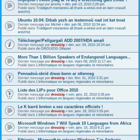
Dernier message par
jeremy
«
dim. juin 13, 2010 2:29 pm
Publié dans
Troidigezh meziantoù all (frank a wirioù evit an darn vrasañ
anezho)
Ubuntu 10.04: Dibab yezh an testennoù nad int ket troet
Dernier message par
Michel
«
dim. juin 06, 2010 10:34 am
Publié dans
Troidigezh meziantoù all (frank a wirioù evit an darn vrasañ
anezho)
Télécharger/Pellgargañ ADD 2007/HDA amañ
Dernier message par
drouizig
«
dim. avr. 04, 2010 10:24 am
Publié dans
An DROUIZIG Difazier
More Than 1 Billion Speakers of Endangered Languages...
Dernier message par
drouizig
«
lun. mars 08, 2010 11:17 am
Publié dans
L'informatique en langues régionales et minoritaires
Pennadoù-skrid diwar-benn ar stlenneg
Dernier message par
drouizig
«
lun. févr. 01, 2010 3:31 pm
Publié dans
L'informatique en langues régionales et minoritaires
Liste des LIPs pour Office 2010
Dernier message par
drouizig
«
ven. janv. 22, 2010 5:35 pm
Publié dans
L'informatique en langues régionales et minoritaires
Le K barré breton a ses caractères officiels !
Dernier message par
drouizig
«
lun. janv. 18, 2010 5:55 pm
Publié dans
L'informatique en langues régionales et minoritaires
Microsoft Windows 7 Will Speak 10 Languages from Africa
Dernier message par
drouizig
«
ven. janv. 15, 2010 6:21 pm
Publié dans
L'informatique en langues régionales et minoritaires
Ethiopia - Microsoft to release Windows 7 in Amharic