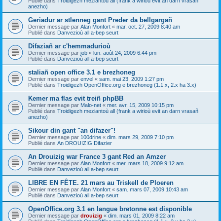
Publié dans
Troidigezh meziantoù all (frank a wirioù evit an darn vrasañ
anezho)
Geriadur ar stlenneg gant Preder da bellgargañ
Dernier message par
Alan Monfort
«
mar. oct. 27, 2009 8:40 am
Publié dans
Danvezioù all a-bep seurt
Difaziañ ar c'hemmadurioù
Dernier message par
job
«
lun. août 24, 2009 6:44 pm
Publié dans
Danvezioù all a-bep seurt
staliañ open office 3.1 e brezhoneg
Dernier message par
envel
«
sam. mai 23, 2009 1:27 pm
Publié dans
Troidigezh OpenOffice.org e brezhoneg (1.1.x, 2.x ha 3.x)
Kemer ma flas evit treiñ phpBB
Dernier message par
Malo-net
«
mer. avr. 15, 2009 10:15 pm
Publié dans
Troidigezh meziantoù all (frank a wirioù evit an darn vrasañ
anezho)
Sikour din gant "an difazer"!
Dernier message par
100drine
«
dim. mars 29, 2009 7:10 pm
Publié dans
An DROUIZIG Difazier
An Drouizig war France 3 gant Red an Amzer
Dernier message par
Alan Monfort
«
mer. mars 18, 2009 9:12 am
Publié dans
Danvezioù all a-bep seurt
LIBRE EN FÊTE. 21 mars au Triskell de Ploeren
Dernier message par
Alan Monfort
«
sam. mars 07, 2009 10:43 am
Publié dans
Danvezioù all a-bep seurt
OpenOffice.org 3.1 en langue bretonne est disponible
Dernier message par
drouizig
«
dim. mars 01, 2009 8:22 am