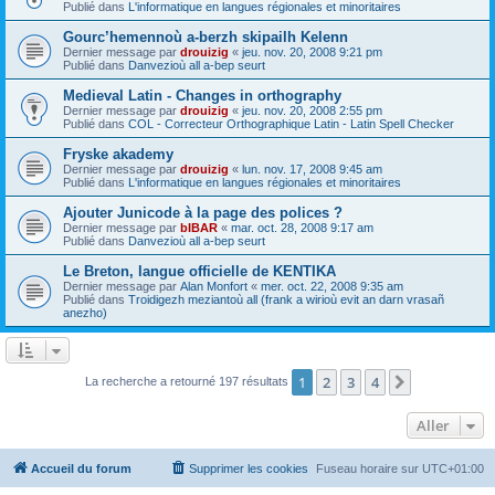
Publié dans
L'informatique en langues régionales et minoritaires
Gourc’hemennoù a-berzh skipailh Kelenn
Dernier message par
drouizig
«
jeu. nov. 20, 2008 9:21 pm
Publié dans
Danvezioù all a-bep seurt
Medieval Latin - Changes in orthography
Dernier message par
drouizig
«
jeu. nov. 20, 2008 2:55 pm
Publié dans
COL - Correcteur Orthographique Latin - Latin Spell Checker
Fryske akademy
Dernier message par
drouizig
«
lun. nov. 17, 2008 9:45 am
Publié dans
L'informatique en langues régionales et minoritaires
Ajouter Junicode à la page des polices ?
Dernier message par
bIBAR
«
mar. oct. 28, 2008 9:17 am
Publié dans
Danvezioù all a-bep seurt
Le Breton, langue officielle de KENTIKA
Dernier message par
Alan Monfort
«
mer. oct. 22, 2008 9:35 am
Publié dans
Troidigezh meziantoù all (frank a wirioù evit an darn vrasañ
anezho)
1
2
3
4
Suivant
La recherche a retourné 197 résultats
Aller
Accueil du forum
Supprimer les cookies
Fuseau horaire sur
UTC+01:00