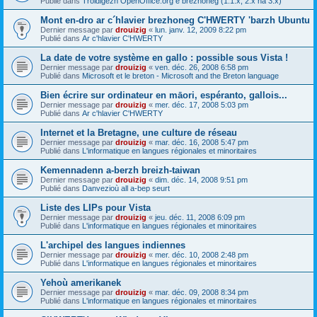
Publié dans
Troidigezh OpenOffice.org e brezhoneg (1.1.x, 2.x ha 3.x)
Mont en-dro ar c´hlavier brezhoneg C'HWERTY 'barzh Ubuntu
Dernier message par
drouizig
«
lun. janv. 12, 2009 8:22 pm
Publié dans
Ar c'hlavier C'HWERTY
La date de votre système en gallo : possible sous Vista !
Dernier message par
drouizig
«
ven. déc. 26, 2008 6:58 pm
Publié dans
Microsoft et le breton - Microsoft and the Breton language
Bien écrire sur ordinateur en māori, espéranto, gallois...
Dernier message par
drouizig
«
mer. déc. 17, 2008 5:03 pm
Publié dans
Ar c'hlavier C'HWERTY
Internet et la Bretagne, une culture de réseau
Dernier message par
drouizig
«
mar. déc. 16, 2008 5:47 pm
Publié dans
L'informatique en langues régionales et minoritaires
Kemennadenn a-berzh breizh-taiwan
Dernier message par
drouizig
«
dim. déc. 14, 2008 9:51 pm
Publié dans
Danvezioù all a-bep seurt
Liste des LIPs pour Vista
Dernier message par
drouizig
«
jeu. déc. 11, 2008 6:09 pm
Publié dans
L'informatique en langues régionales et minoritaires
L'archipel des langues indiennes
Dernier message par
drouizig
«
mer. déc. 10, 2008 2:48 pm
Publié dans
L'informatique en langues régionales et minoritaires
Yehoù amerikanek
Dernier message par
drouizig
«
mar. déc. 09, 2008 8:34 pm
Publié dans
L'informatique en langues régionales et minoritaires