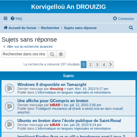
Korvigelloù An DROUIZIG
FAQ
Connexion
R
Accueil du forum
Rechercher
Sujets sans réponse
e
Sujets sans réponse
c
Aller sur la recherche avancée
h
Rechercher
Recherche avancée
e
1
2
3
4
Suivant
La recherche a retourné 197 résultats
r
c
Sujets
h
Windows 8 disponible en Tamazight
e
Dernier message par
drouizig
«
sam. févr. 16, 2013 9:17 pm
Publié dans
L'informatique en langues régionales et minoritaires
r
Une affiche pour GCompris en breton
Dernier message par
bIBAR
«
lun. juil. 12, 2010 2:56 pm
Publié dans
Troidigezh meziantoù all (frank a wirioù evit an darn vrasañ
anezho)
Ubuntu en breton dans l'école publique de Saint-Rvoal
Dernier message par
bIBAR
«
lun. juin 28, 2010 8:14 pm
Publié dans
L'informatique en langues régionales et minoritaires
Implijout Firefox (hag ar re all) e brezhoneg gant Linux ?