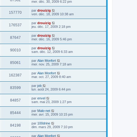
87582
mer. déc. 30, 2009 6:22 pm
par
drouizig
157770
ven. déc. 18, 2009 10:38 am
par
drouizig
176537
jeu. déc. 17, 2009 2:18 pm
par
drouizig
87647
mer. déc. 16, 2009 5:46 pm
par
drouizig
90010
sam. déc. 12, 2009 6:33 am
par
Alan Monfort
85061
mer. nov. 25, 2009 7:18 am
par
Alan Monfort
162387
mar. oct. 27, 2009 8:40 am
par
job
83599
lun. août 24, 2009 6:44 pm
par
envel
84857
sam. mai 23, 2009 1:27 pm
par
Malo-net
85444
mer. avr. 15, 2009 10:15 pm
par
100drine
84198
dim. mars 29, 2009 7:10 pm
par
Alan Monfort