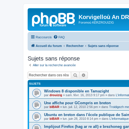
Korvigelloù An D
Foromoù KERZROUIZIG
Raccourcis
FAQ
Accueil du forum
Rechercher
Sujets sans réponse
Sujets sans réponse
Aller sur la recherche avancée
Rechercher
Recherche avancée
SUJETS
Windows 8 disponible en Tamazight
par
drouizig
»
sam. févr. 16, 2013 9:17 pm
» dans
L'informa
Une affiche pour GCompris en breton
par
bIBAR
»
lun. juil. 12, 2010 2:56 pm
» dans
Troidigezh mez
Ubuntu en breton dans l'école publique de Sain
par
bIBAR
»
lun. juin 28, 2010 8:14 pm
» dans
L'informatique
Implijout Firefox (hag ar re all) e brezhoneg ga