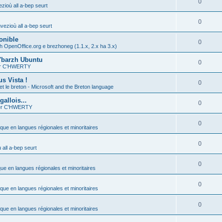
0
zioù all a-bep seurt
0
vezioù all a-bep seurt
onible
0
h OpenOffice.org e brezhoneg (1.1.x, 2.x ha 3.x)
'barzh Ubuntu
0
ier C'HWERTY
s Vista !
0
et le breton - Microsoft and the Breton language
allois...
0
ier C'HWERTY
0
ique en langues régionales et minoritaires
0
all a-bep seurt
0
que en langues régionales et minoritaires
0
ique en langues régionales et minoritaires
0
ique en langues régionales et minoritaires