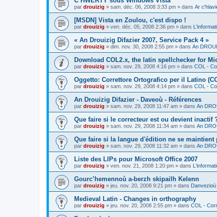
C’HWERTY sous Windows Vista
par
drouizig
»
sam. déc. 06, 2008 3:33 pm
» dans
Ar c'hla
[MSDN] Vista en Zoulou, c'est dispo !
par
drouizig
»
ven. déc. 05, 2008 2:36 pm
» dans
L'informat
« An Drouizig Difazier 2007, Service Pack 4 »
par
drouizig
»
dim. nov. 30, 2008 2:55 pm
» dans
An DROUIZ
Download COL2.x, the latin spellchecker for Mic
par
drouizig
»
sam. nov. 29, 2008 4:16 pm
» dans
COL - Cor
Oggetto: Correttore Ortografico per il Latino (C
par
drouizig
»
sam. nov. 29, 2008 4:14 pm
» dans
COL - Cor
An Drouizig Difazier - Daveoù - Références
par
drouizig
»
sam. nov. 29, 2008 11:47 am
» dans
An DROU
Que faire si le correcteur est ou devient inactif 
par
drouizig
»
sam. nov. 29, 2008 11:34 am
» dans
An DROU
Que faire si la langue d'édition ne se maintient
par
drouizig
»
sam. nov. 29, 2008 11:32 am
» dans
An DROU
Liste des LIPs pour Microsoft Office 2007
par
drouizig
»
ven. nov. 21, 2008 1:20 pm
» dans
L'informat
Gourc’hemennoù a-berzh skipailh Kelenn
par
drouizig
»
jeu. nov. 20, 2008 9:21 pm
» dans
Danvezioù 
Medieval Latin - Changes in orthography
par
drouizig
»
jeu. nov. 20, 2008 2:55 pm
» dans
COL - Corr