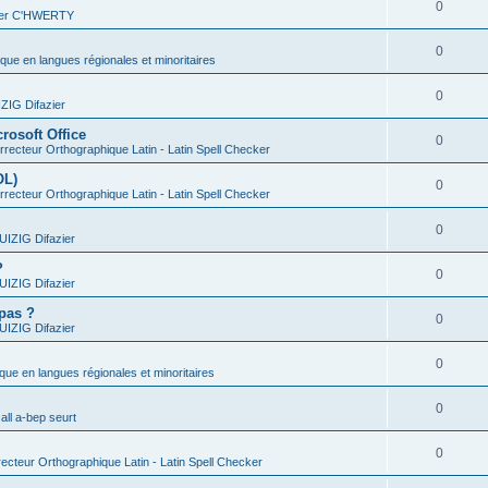
0
vier C'HWERTY
0
ique en langues régionales et minoritaires
0
IG Difazier
rosoft Office
0
recteur Orthographique Latin - Latin Spell Checker
OL)
0
recteur Orthographique Latin - Latin Spell Checker
0
IZIG Difazier
?
0
IZIG Difazier
 pas ?
0
IZIG Difazier
0
ique en langues régionales et minoritaires
0
all a-bep seurt
0
ecteur Orthographique Latin - Latin Spell Checker