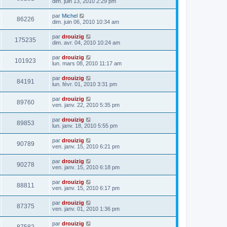
dim. juin 13, 2010 2:29 pm
par
Michel
86226
dim. juin 06, 2010 10:34 am
par
drouizig
175235
dim. avr. 04, 2010 10:24 am
par
drouizig
101923
lun. mars 08, 2010 11:17 am
par
drouizig
84191
lun. févr. 01, 2010 3:31 pm
par
drouizig
89760
ven. janv. 22, 2010 5:35 pm
par
drouizig
89853
lun. janv. 18, 2010 5:55 pm
par
drouizig
90789
ven. janv. 15, 2010 6:21 pm
par
drouizig
90278
ven. janv. 15, 2010 6:18 pm
par
drouizig
88811
ven. janv. 15, 2010 6:17 pm
par
drouizig
87375
ven. janv. 01, 2010 1:36 pm
par
drouizig