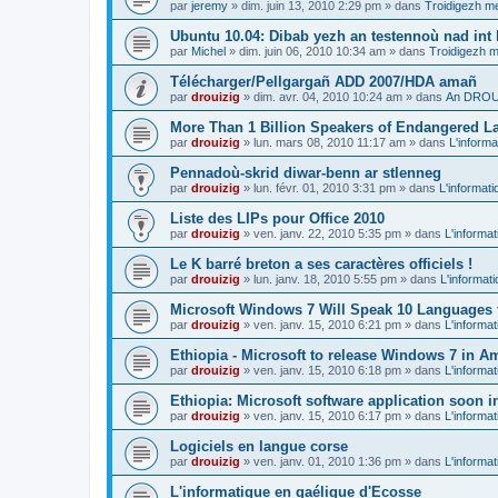
par
jeremy
»
dim. juin 13, 2010 2:29 pm
» dans
Troidigezh me
Ubuntu 10.04: Dibab yezh an testennoù nad int k
par
Michel
»
dim. juin 06, 2010 10:34 am
» dans
Troidigezh m
Télécharger/Pellgargañ ADD 2007/HDA amañ
par
drouizig
»
dim. avr. 04, 2010 10:24 am
» dans
An DROUI
More Than 1 Billion Speakers of Endangered L
par
drouizig
»
lun. mars 08, 2010 11:17 am
» dans
L'informa
Pennadoù-skrid diwar-benn ar stlenneg
par
drouizig
»
lun. févr. 01, 2010 3:31 pm
» dans
L'informati
Liste des LIPs pour Office 2010
par
drouizig
»
ven. janv. 22, 2010 5:35 pm
» dans
L'informat
Le K barré breton a ses caractères officiels !
par
drouizig
»
lun. janv. 18, 2010 5:55 pm
» dans
L'informat
Microsoft Windows 7 Will Speak 10 Languages 
par
drouizig
»
ven. janv. 15, 2010 6:21 pm
» dans
L'informat
Ethiopia - Microsoft to release Windows 7 in A
par
drouizig
»
ven. janv. 15, 2010 6:18 pm
» dans
L'informat
Ethiopia: Microsoft software application soon 
par
drouizig
»
ven. janv. 15, 2010 6:17 pm
» dans
L'informat
Logiciels en langue corse
par
drouizig
»
ven. janv. 01, 2010 1:36 pm
» dans
L'informat
L'informatique en gaélique d'Ecosse