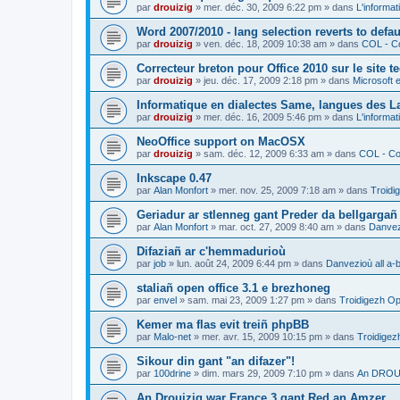
par
drouizig
»
mer. déc. 30, 2009 6:22 pm
» dans
L'informat
Word 2007/2010 - lang selection reverts to defa
par
drouizig
»
ven. déc. 18, 2009 10:38 am
» dans
COL - Co
Correcteur breton pour Office 2010 sur le site 
par
drouizig
»
jeu. déc. 17, 2009 2:18 pm
» dans
Microsoft e
Informatique en dialectes Same, langues des 
par
drouizig
»
mer. déc. 16, 2009 5:46 pm
» dans
L'informat
NeoOffice support on MacOSX
par
drouizig
»
sam. déc. 12, 2009 6:33 am
» dans
COL - Cor
Inkscape 0.47
par
Alan Monfort
»
mer. nov. 25, 2009 7:18 am
» dans
Troidi
Geriadur ar stlenneg gant Preder da bellgargañ
par
Alan Monfort
»
mar. oct. 27, 2009 8:40 am
» dans
Danvezi
Difaziañ ar c'hemmadurioù
par
job
»
lun. août 24, 2009 6:44 pm
» dans
Danvezioù all a-
staliañ open office 3.1 e brezhoneg
par
envel
»
sam. mai 23, 2009 1:27 pm
» dans
Troidigezh Op
Kemer ma flas evit treiñ phpBB
par
Malo-net
»
mer. avr. 15, 2009 10:15 pm
» dans
Troidigez
Sikour din gant "an difazer"!
par
100drine
»
dim. mars 29, 2009 7:10 pm
» dans
An DROUI
An Drouizig war France 3 gant Red an Amzer