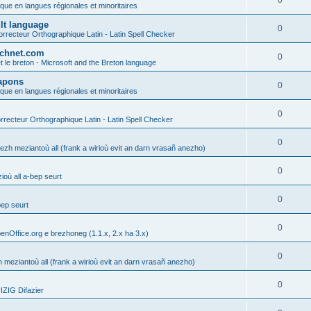
0
ique en langues régionales et minoritaires
ult language
0
rrecteur Orthographique Latin - Latin Spell Checker
technet.com
0
t le breton - Microsoft and the Breton language
Lapons
0
ique en langues régionales et minoritaires
0
recteur Orthographique Latin - Latin Spell Checker
0
gezh meziantoù all (frank a wirioù evit an darn vrasañ anezho)
0
où all a-bep seurt
0
bep seurt
0
enOffice.org e brezhoneg (1.1.x, 2.x ha 3.x)
0
h meziantoù all (frank a wirioù evit an darn vrasañ anezho)
0
ZIG Difazier