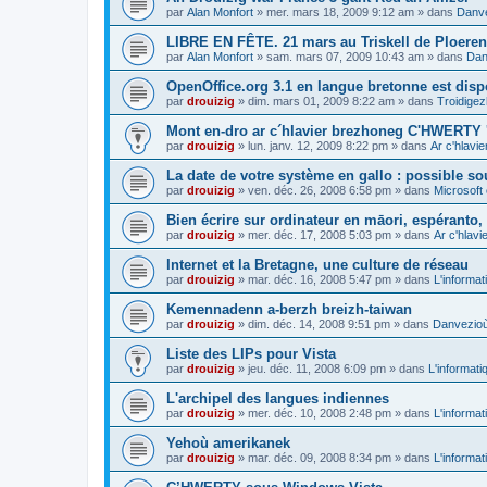
par
Alan Monfort
»
mer. mars 18, 2009 9:12 am
» dans
Danve
LIBRE EN FÊTE. 21 mars au Triskell de Ploeren
par
Alan Monfort
»
sam. mars 07, 2009 10:43 am
» dans
Dan
OpenOffice.org 3.1 en langue bretonne est disp
par
drouizig
»
dim. mars 01, 2009 8:22 am
» dans
Troidigez
Mont en-dro ar c´hlavier brezhoneg C'HWERTY 
par
drouizig
»
lun. janv. 12, 2009 8:22 pm
» dans
Ar c'hlav
La date de votre système en gallo : possible sou
par
drouizig
»
ven. déc. 26, 2008 6:58 pm
» dans
Microsoft 
Bien écrire sur ordinateur en māori, espéranto, g
par
drouizig
»
mer. déc. 17, 2008 5:03 pm
» dans
Ar c'hlav
Internet et la Bretagne, une culture de réseau
par
drouizig
»
mar. déc. 16, 2008 5:47 pm
» dans
L'informat
Kemennadenn a-berzh breizh-taiwan
par
drouizig
»
dim. déc. 14, 2008 9:51 pm
» dans
Danvezioù 
Liste des LIPs pour Vista
par
drouizig
»
jeu. déc. 11, 2008 6:09 pm
» dans
L'informati
L'archipel des langues indiennes
par
drouizig
»
mer. déc. 10, 2008 2:48 pm
» dans
L'informat
Yehoù amerikanek
par
drouizig
»
mar. déc. 09, 2008 8:34 pm
» dans
L'informat