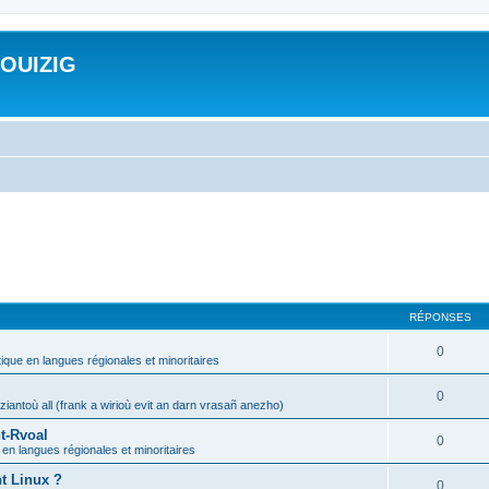
ROUIZIG
RÉPONSES
0
tique en langues régionales et minoritaires
0
iantoù all (frank a wirioù evit an darn vrasañ anezho)
t-Rvoal
0
 en langues régionales et minoritaires
nt Linux ?
0