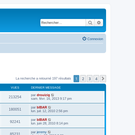
Rechercher
Recherche avancé
Connexion
1
2
3
4
Suivant
La recherche a retourné 197 résultats
VUES
DERNIER MESSAGE
par
drouizig
213254
sam. févr. 16, 2013 9:17 pm
par
bIBAR
180051
lun. juil. 12, 2010 2:56 pm
par
bIBAR
92241
lun. juin 28, 2010 8:14 pm
par
jeremy
85231