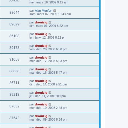
83630
mer. mars 18, 2009 9:12 am
par
Alan Monfort
88644
sam. mars 07, 2009 10:43 am
par
drouizig
89629
dim. mars 01, 2009 8:22 am
par
drouizig
86108
lun. janv. 12, 2009 8:22 pm
par
drouizig
89178
ven. déc. 26, 2008 6:58 pm
par
drouizig
91058
mer. déc. 17, 2008 5:03 pm
par
drouizig
88838
mar. déc. 16, 2008 5:47 pm
par
drouizig
86711
dim. déc. 14, 2008 9:51 pm
par
drouizig
89213
jeu. déc. 11, 2008 6:09 pm
par
drouizig
87632
mer. déc. 10, 2008 2:48 pm
par
drouizig
87542
mar. déc. 09, 2008 8:34 pm
par
drouizig