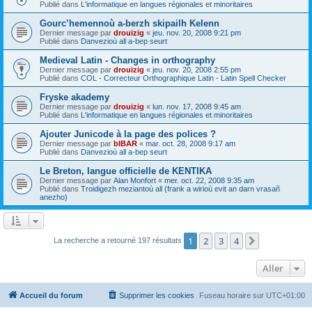
Publié dans
L'informatique en langues régionales et minoritaires
Gourc’hemennoù a-berzh skipailh Kelenn
Dernier message par
drouizig
«
jeu. nov. 20, 2008 9:21 pm
Publié dans
Danvezioù all a-bep seurt
Medieval Latin - Changes in orthography
Dernier message par
drouizig
«
jeu. nov. 20, 2008 2:55 pm
Publié dans
COL - Correcteur Orthographique Latin - Latin Spell Checker
Fryske akademy
Dernier message par
drouizig
«
lun. nov. 17, 2008 9:45 am
Publié dans
L'informatique en langues régionales et minoritaires
Ajouter Junicode à la page des polices ?
Dernier message par
bIBAR
«
mar. oct. 28, 2008 9:17 am
Publié dans
Danvezioù all a-bep seurt
Le Breton, langue officielle de KENTIKA
Dernier message par
Alan Monfort
«
mer. oct. 22, 2008 9:35 am
Publié dans
Troidigezh meziantoù all (frank a wirioù evit an darn vrasañ
anezho)
1
2
3
4
Suivant
La recherche a retourné 197 résultats
Aller
Accueil du forum
Supprimer les cookies
Fuseau horaire sur
UTC+01:00