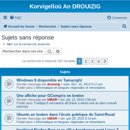
Korvigelloù An DROUIZIG
FAQ
Connexion
R
Accueil du forum
Rechercher
Sujets sans réponse
e
Sujets sans réponse
c
Aller sur la recherche avancée
h
Rechercher
Recherche avancée
e
1
2
3
4
Suivant
La recherche a retourné 197 résultats
r
c
Sujets
h
Windows 8 disponible en Tamazight
e
Dernier message par
drouizig
«
sam. févr. 16, 2013 9:17 pm
Publié dans
L'informatique en langues régionales et minoritaires
r
Une affiche pour GCompris en breton
Dernier message par
bIBAR
«
lun. juil. 12, 2010 2:56 pm
Publié dans
Troidigezh meziantoù all (frank a wirioù evit an darn vrasañ
anezho)
Ubuntu en breton dans l'école publique de Saint-Rvoal
Dernier message par
bIBAR
«
lun. juin 28, 2010 8:14 pm
Publié dans
L'informatique en langues régionales et minoritaires
Implijout Firefox (hag ar re all) e brezhoneg gant Linux ?