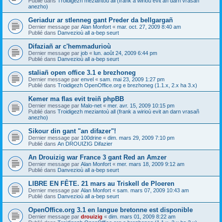
Publié dans
Troidigezh meziantoù all (frank a wirioù evit an darn vrasañ
anezho)
Geriadur ar stlenneg gant Preder da bellgargañ
Dernier message par
Alan Monfort
«
mar. oct. 27, 2009 8:40 am
Publié dans
Danvezioù all a-bep seurt
Difaziañ ar c'hemmadurioù
Dernier message par
job
«
lun. août 24, 2009 6:44 pm
Publié dans
Danvezioù all a-bep seurt
staliañ open office 3.1 e brezhoneg
Dernier message par
envel
«
sam. mai 23, 2009 1:27 pm
Publié dans
Troidigezh OpenOffice.org e brezhoneg (1.1.x, 2.x ha 3.x)
Kemer ma flas evit treiñ phpBB
Dernier message par
Malo-net
«
mer. avr. 15, 2009 10:15 pm
Publié dans
Troidigezh meziantoù all (frank a wirioù evit an darn vrasañ
anezho)
Sikour din gant "an difazer"!
Dernier message par
100drine
«
dim. mars 29, 2009 7:10 pm
Publié dans
An DROUIZIG Difazier
An Drouizig war France 3 gant Red an Amzer
Dernier message par
Alan Monfort
«
mer. mars 18, 2009 9:12 am
Publié dans
Danvezioù all a-bep seurt
LIBRE EN FÊTE. 21 mars au Triskell de Ploeren
Dernier message par
Alan Monfort
«
sam. mars 07, 2009 10:43 am
Publié dans
Danvezioù all a-bep seurt
OpenOffice.org 3.1 en langue bretonne est disponible
Dernier message par
drouizig
«
dim. mars 01, 2009 8:22 am