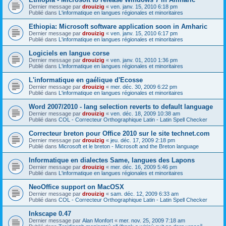
Dernier message par
drouizig
«
ven. janv. 15, 2010 6:18 pm
Publié dans
L'informatique en langues régionales et minoritaires
Ethiopia: Microsoft software application soon in Amharic
Dernier message par
drouizig
«
ven. janv. 15, 2010 6:17 pm
Publié dans
L'informatique en langues régionales et minoritaires
Logiciels en langue corse
Dernier message par
drouizig
«
ven. janv. 01, 2010 1:36 pm
Publié dans
L'informatique en langues régionales et minoritaires
L'informatique en gaélique d'Ecosse
Dernier message par
drouizig
«
mer. déc. 30, 2009 6:22 pm
Publié dans
L'informatique en langues régionales et minoritaires
Word 2007/2010 - lang selection reverts to default language
Dernier message par
drouizig
«
ven. déc. 18, 2009 10:38 am
Publié dans
COL - Correcteur Orthographique Latin - Latin Spell Checker
Correcteur breton pour Office 2010 sur le site technet.com
Dernier message par
drouizig
«
jeu. déc. 17, 2009 2:18 pm
Publié dans
Microsoft et le breton - Microsoft and the Breton language
Informatique en dialectes Same, langues des Lapons
Dernier message par
drouizig
«
mer. déc. 16, 2009 5:46 pm
Publié dans
L'informatique en langues régionales et minoritaires
NeoOffice support on MacOSX
Dernier message par
drouizig
«
sam. déc. 12, 2009 6:33 am
Publié dans
COL - Correcteur Orthographique Latin - Latin Spell Checker
Inkscape 0.47
Dernier message par
Alan Monfort
«
mer. nov. 25, 2009 7:18 am