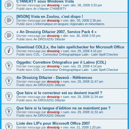
C’HWERTY sous Windows Vista
Dernier message par
drouizig
«
sam. déc. 06, 2008 3:33 pm
Publié dans
Ar c'hlavier C'HWERTY
[MSDN] Vista en Zoulou, c'est dispo !
Dernier message par
drouizig
«
ven. déc. 05, 2008 2:36 pm
Publié dans
L'informatique en langues régionales et minoritaires
« An Drouizig Difazier 2007, Service Pack 4 »
Dernier message par
drouizig
«
dim. nov. 30, 2008 2:55 pm
Publié dans
An DROUIZIG Difazier
Download COL2.x, the latin spellchecker for Microsoft Office
Dernier message par
drouizig
«
sam. nov. 29, 2008 4:16 pm
Publié dans
COL - Correcteur Orthographique Latin - Latin Spell Checker
Oggetto: Correttore Ortografico per il Latino (COL)
Dernier message par
drouizig
«
sam. nov. 29, 2008 4:14 pm
Publié dans
COL - Correcteur Orthographique Latin - Latin Spell Checker
An Drouizig Difazier - Daveoù - Références
Dernier message par
drouizig
«
sam. nov. 29, 2008 11:47 am
Publié dans
An DROUIZIG Difazier
Que faire si le correcteur est ou devient inactif ?
Dernier message par
drouizig
«
sam. nov. 29, 2008 11:34 am
Publié dans
An DROUIZIG Difazier
Que faire si la langue d'édition ne se maintient pas ?
Dernier message par
drouizig
«
sam. nov. 29, 2008 11:32 am
Publié dans
An DROUIZIG Difazier
Liste des LIPs pour Microsoft Office 2007
Dernier message par
drouizig
«
ven. nov. 21, 2008 1:20 pm