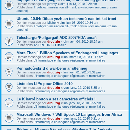
Dernier message par
jeremy
«
dim. juin 13, 2010 2:29 pm
Publié dans
Troidigezh meziantoù all (frank a wirioù evit an darn vrasañ
anezho)
Ubuntu 10.04: Dibab yezh an testennoù nad int ket troet
Dernier message par
Michel
«
dim. juin 06, 2010 10:34 am
Publié dans
Troidigezh meziantoù all (frank a wirioù evit an darn vrasañ
anezho)
Télécharger/Pellgargañ ADD 2007/HDA amañ
Dernier message par
drouizig
«
dim. avr. 04, 2010 10:24 am
Publié dans
An DROUIZIG Difazier
More Than 1 Billion Speakers of Endangered Languages...
Dernier message par
drouizig
«
lun. mars 08, 2010 11:17 am
Publié dans
L'informatique en langues régionales et minoritaires
Pennadoù-skrid diwar-benn ar stlenneg
Dernier message par
drouizig
«
lun. févr. 01, 2010 3:31 pm
Publié dans
L'informatique en langues régionales et minoritaires
Liste des LIPs pour Office 2010
Dernier message par
drouizig
«
ven. janv. 22, 2010 5:35 pm
Publié dans
L'informatique en langues régionales et minoritaires
Le K barré breton a ses caractères officiels !
Dernier message par
drouizig
«
lun. janv. 18, 2010 5:55 pm
Publié dans
L'informatique en langues régionales et minoritaires
Microsoft Windows 7 Will Speak 10 Languages from Africa
Dernier message par
drouizig
«
ven. janv. 15, 2010 6:21 pm
Publié dans
L'informatique en langues régionales et minoritaires
Ethiopia - Microsoft to release Windows 7 in Amharic