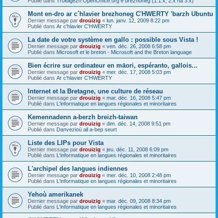
Publié dans
Troidigezh OpenOffice.org e brezhoneg (1.1.x, 2.x ha 3.x)
Mont en-dro ar c´hlavier brezhoneg C'HWERTY 'barzh Ubuntu
Dernier message par
drouizig
«
lun. janv. 12, 2009 8:22 pm
Publié dans
Ar c'hlavier C'HWERTY
La date de votre système en gallo : possible sous Vista !
Dernier message par
drouizig
«
ven. déc. 26, 2008 6:58 pm
Publié dans
Microsoft et le breton - Microsoft and the Breton language
Bien écrire sur ordinateur en māori, espéranto, gallois...
Dernier message par
drouizig
«
mer. déc. 17, 2008 5:03 pm
Publié dans
Ar c'hlavier C'HWERTY
Internet et la Bretagne, une culture de réseau
Dernier message par
drouizig
«
mar. déc. 16, 2008 5:47 pm
Publié dans
L'informatique en langues régionales et minoritaires
Kemennadenn a-berzh breizh-taiwan
Dernier message par
drouizig
«
dim. déc. 14, 2008 9:51 pm
Publié dans
Danvezioù all a-bep seurt
Liste des LIPs pour Vista
Dernier message par
drouizig
«
jeu. déc. 11, 2008 6:09 pm
Publié dans
L'informatique en langues régionales et minoritaires
L'archipel des langues indiennes
Dernier message par
drouizig
«
mer. déc. 10, 2008 2:48 pm
Publié dans
L'informatique en langues régionales et minoritaires
Yehoù amerikanek
Dernier message par
drouizig
«
mar. déc. 09, 2008 8:34 pm
Publié dans
L'informatique en langues régionales et minoritaires