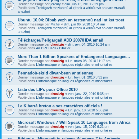
Dernier message par
jeremy
«
dim. juin 13, 2010 2:29 pm
Publié dans
Troidigezh meziantoù all (frank a wirioù evit an darn vrasañ
anezho)
Ubuntu 10.04: Dibab yezh an testennoù nad int ket troet
Dernier message par
Michel
«
dim. juin 06, 2010 10:34 am
Publié dans
Troidigezh meziantoù all (frank a wirioù evit an darn vrasañ
anezho)
Télécharger/Pellgargañ ADD 2007/HDA amañ
Dernier message par
drouizig
«
dim. avr. 04, 2010 10:24 am
Publié dans
An DROUIZIG Difazier
More Than 1 Billion Speakers of Endangered Languages...
Dernier message par
drouizig
«
lun. mars 08, 2010 11:17 am
Publié dans
L'informatique en langues régionales et minoritaires
Pennadoù-skrid diwar-benn ar stlenneg
Dernier message par
drouizig
«
lun. févr. 01, 2010 3:31 pm
Publié dans
L'informatique en langues régionales et minoritaires
Liste des LIPs pour Office 2010
Dernier message par
drouizig
«
ven. janv. 22, 2010 5:35 pm
Publié dans
L'informatique en langues régionales et minoritaires
Le K barré breton a ses caractères officiels !
Dernier message par
drouizig
«
lun. janv. 18, 2010 5:55 pm
Publié dans
L'informatique en langues régionales et minoritaires
Microsoft Windows 7 Will Speak 10 Languages from Africa
Dernier message par
drouizig
«
ven. janv. 15, 2010 6:21 pm
Publié dans
L'informatique en langues régionales et minoritaires
Ethiopia - Microsoft to release Windows 7 in Amharic