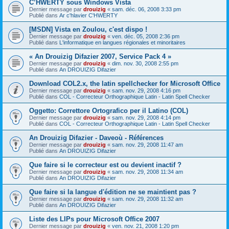
C’HWERTY sous Windows Vista
Dernier message par
drouizig
«
sam. déc. 06, 2008 3:33 pm
Publié dans
Ar c'hlavier C'HWERTY
[MSDN] Vista en Zoulou, c'est dispo !
Dernier message par
drouizig
«
ven. déc. 05, 2008 2:36 pm
Publié dans
L'informatique en langues régionales et minoritaires
« An Drouizig Difazier 2007, Service Pack 4 »
Dernier message par
drouizig
«
dim. nov. 30, 2008 2:55 pm
Publié dans
An DROUIZIG Difazier
Download COL2.x, the latin spellchecker for Microsoft Office
Dernier message par
drouizig
«
sam. nov. 29, 2008 4:16 pm
Publié dans
COL - Correcteur Orthographique Latin - Latin Spell Checker
Oggetto: Correttore Ortografico per il Latino (COL)
Dernier message par
drouizig
«
sam. nov. 29, 2008 4:14 pm
Publié dans
COL - Correcteur Orthographique Latin - Latin Spell Checker
An Drouizig Difazier - Daveoù - Références
Dernier message par
drouizig
«
sam. nov. 29, 2008 11:47 am
Publié dans
An DROUIZIG Difazier
Que faire si le correcteur est ou devient inactif ?
Dernier message par
drouizig
«
sam. nov. 29, 2008 11:34 am
Publié dans
An DROUIZIG Difazier
Que faire si la langue d'édition ne se maintient pas ?
Dernier message par
drouizig
«
sam. nov. 29, 2008 11:32 am
Publié dans
An DROUIZIG Difazier
Liste des LIPs pour Microsoft Office 2007
Dernier message par
drouizig
«
ven. nov. 21, 2008 1:20 pm