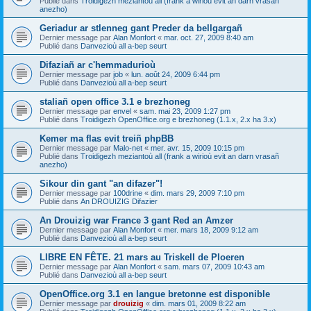
Publié dans
Troidigezh meziantoù all (frank a wirioù evit an darn vrasañ
anezho)
Geriadur ar stlenneg gant Preder da bellgargañ
Dernier message par
Alan Monfort
«
mar. oct. 27, 2009 8:40 am
Publié dans
Danvezioù all a-bep seurt
Difaziañ ar c'hemmadurioù
Dernier message par
job
«
lun. août 24, 2009 6:44 pm
Publié dans
Danvezioù all a-bep seurt
staliañ open office 3.1 e brezhoneg
Dernier message par
envel
«
sam. mai 23, 2009 1:27 pm
Publié dans
Troidigezh OpenOffice.org e brezhoneg (1.1.x, 2.x ha 3.x)
Kemer ma flas evit treiñ phpBB
Dernier message par
Malo-net
«
mer. avr. 15, 2009 10:15 pm
Publié dans
Troidigezh meziantoù all (frank a wirioù evit an darn vrasañ
anezho)
Sikour din gant "an difazer"!
Dernier message par
100drine
«
dim. mars 29, 2009 7:10 pm
Publié dans
An DROUIZIG Difazier
An Drouizig war France 3 gant Red an Amzer
Dernier message par
Alan Monfort
«
mer. mars 18, 2009 9:12 am
Publié dans
Danvezioù all a-bep seurt
LIBRE EN FÊTE. 21 mars au Triskell de Ploeren
Dernier message par
Alan Monfort
«
sam. mars 07, 2009 10:43 am
Publié dans
Danvezioù all a-bep seurt
OpenOffice.org 3.1 en langue bretonne est disponible
Dernier message par
drouizig
«
dim. mars 01, 2009 8:22 am