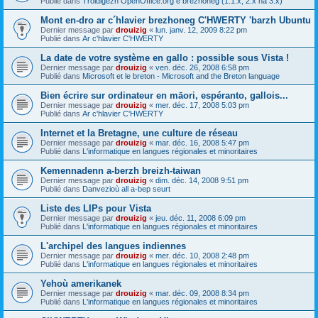
Publié dans
Troidigezh OpenOffice.org e brezhoneg (1.1.x, 2.x ha 3.x)
Mont en-dro ar c´hlavier brezhoneg C'HWERTY 'barzh Ubuntu
Dernier message par
drouizig
«
lun. janv. 12, 2009 8:22 pm
Publié dans
Ar c'hlavier C'HWERTY
La date de votre système en gallo : possible sous Vista !
Dernier message par
drouizig
«
ven. déc. 26, 2008 6:58 pm
Publié dans
Microsoft et le breton - Microsoft and the Breton language
Bien écrire sur ordinateur en māori, espéranto, gallois...
Dernier message par
drouizig
«
mer. déc. 17, 2008 5:03 pm
Publié dans
Ar c'hlavier C'HWERTY
Internet et la Bretagne, une culture de réseau
Dernier message par
drouizig
«
mar. déc. 16, 2008 5:47 pm
Publié dans
L'informatique en langues régionales et minoritaires
Kemennadenn a-berzh breizh-taiwan
Dernier message par
drouizig
«
dim. déc. 14, 2008 9:51 pm
Publié dans
Danvezioù all a-bep seurt
Liste des LIPs pour Vista
Dernier message par
drouizig
«
jeu. déc. 11, 2008 6:09 pm
Publié dans
L'informatique en langues régionales et minoritaires
L'archipel des langues indiennes
Dernier message par
drouizig
«
mer. déc. 10, 2008 2:48 pm
Publié dans
L'informatique en langues régionales et minoritaires
Yehoù amerikanek
Dernier message par
drouizig
«
mar. déc. 09, 2008 8:34 pm
Publié dans
L'informatique en langues régionales et minoritaires