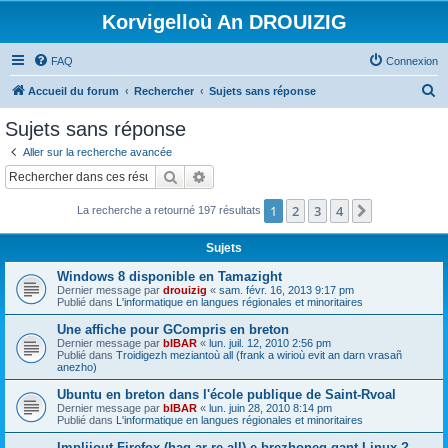
Korvigelloù An DROUIZIG
FAQ
Connexion
R
Accueil du forum
Rechercher
Sujets sans réponse
e
Sujets sans réponse
c
Aller sur la recherche avancée
h
Rechercher
Recherche avancée
e
1
2
3
4
Suivant
La recherche a retourné 197 résultats
r
c
Sujets
h
Windows 8 disponible en Tamazight
e
Dernier message par
drouizig
«
sam. févr. 16, 2013 9:17 pm
Publié dans
L'informatique en langues régionales et minoritaires
r
Une affiche pour GCompris en breton
Dernier message par
bIBAR
«
lun. juil. 12, 2010 2:56 pm
Publié dans
Troidigezh meziantoù all (frank a wirioù evit an darn vrasañ
anezho)
Ubuntu en breton dans l'école publique de Saint-Rvoal
Dernier message par
bIBAR
«
lun. juin 28, 2010 8:14 pm
Publié dans
L'informatique en langues régionales et minoritaires
Implijout Firefox (hag ar re all) e brezhoneg gant Linux ?