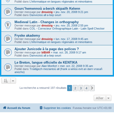
Publié dans
L'informatique en langues régionales et minoritaires
Gourc’hemennoù a-berzh skipailh Kelenn
Dernier message par
drouizig
«
jeu. nov. 20, 2008 9:21 pm
Publié dans
Danvezioù all a-bep seurt
Medieval Latin - Changes in orthography
Dernier message par
drouizig
«
jeu. nov. 20, 2008 2:55 pm
Publié dans
COL - Correcteur Orthographique Latin - Latin Spell Checker
Fryske akademy
Dernier message par
drouizig
«
lun. nov. 17, 2008 9:45 am
Publié dans
L'informatique en langues régionales et minoritaires
Ajouter Junicode à la page des polices ?
Dernier message par
bIBAR
«
mar. oct. 28, 2008 9:17 am
Publié dans
Danvezioù all a-bep seurt
Le Breton, langue officielle de KENTIKA
Dernier message par
Alan Monfort
«
mer. oct. 22, 2008 9:35 am
Publié dans
Troidigezh meziantoù all (frank a wirioù evit an darn vrasañ
anezho)
1
2
3
4
Suivant
La recherche a retourné 197 résultats
Aller
Accueil du forum
Supprimer les cookies
Fuseau horaire sur
UTC+01:00