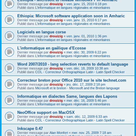
Dernier message par
drouizig
«
ven. janv. 15, 2010 6:18 pm
Publié dans
L'informatique en langues régionales et minoritaires
Ethiopia: Microsoft software application soon in Amharic
Dernier message par
drouizig
«
ven. janv. 15, 2010 6:17 pm
Publié dans
L'informatique en langues régionales et minoritaires
Logiciels en langue corse
Dernier message par
drouizig
«
ven. janv. 01, 2010 1:36 pm
Publié dans
L'informatique en langues régionales et minoritaires
L'informatique en gaélique d'Ecosse
Dernier message par
drouizig
«
mer. déc. 30, 2009 6:22 pm
Publié dans
L'informatique en langues régionales et minoritaires
Word 2007/2010 - lang selection reverts to default language
Dernier message par
drouizig
«
ven. déc. 18, 2009 10:38 am
Publié dans
COL - Correcteur Orthographique Latin - Latin Spell Checker
Correcteur breton pour Office 2010 sur le site technet.com
Dernier message par
drouizig
«
jeu. déc. 17, 2009 2:18 pm
Publié dans
Microsoft et le breton - Microsoft and the Breton language
Informatique en dialectes Same, langues des Lapons
Dernier message par
drouizig
«
mer. déc. 16, 2009 5:46 pm
Publié dans
L'informatique en langues régionales et minoritaires
NeoOffice support on MacOSX
Dernier message par
drouizig
«
sam. déc. 12, 2009 6:33 am
Publié dans
COL - Correcteur Orthographique Latin - Latin Spell Checker
Inkscape 0.47
Dernier message par
Alan Monfort
«
mer. nov. 25, 2009 7:18 am