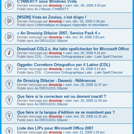
C’HWERTY sous Windows Vista
Dernier message par
drouizig
«
sam. déc. 06, 2008 3:33 pm
Publié dans
Ar c'hlavier C'HWERTY
[MSDN] Vista en Zoulou, c'est dispo !
Dernier message par
drouizig
«
ven. déc. 05, 2008 2:36 pm
Publié dans
L'informatique en langues régionales et minoritaires
« An Drouizig Difazier 2007, Service Pack 4 »
Dernier message par
drouizig
«
dim. nov. 30, 2008 2:55 pm
Publié dans
An DROUIZIG Difazier
Download COL2.x, the latin spellchecker for Microsoft Office
Dernier message par
drouizig
«
sam. nov. 29, 2008 4:16 pm
Publié dans
COL - Correcteur Orthographique Latin - Latin Spell Checker
Oggetto: Correttore Ortografico per il Latino (COL)
Dernier message par
drouizig
«
sam. nov. 29, 2008 4:14 pm
Publié dans
COL - Correcteur Orthographique Latin - Latin Spell Checker
An Drouizig Difazier - Daveoù - Références
Dernier message par
drouizig
«
sam. nov. 29, 2008 11:47 am
Publié dans
An DROUIZIG Difazier
Que faire si le correcteur est ou devient inactif ?
Dernier message par
drouizig
«
sam. nov. 29, 2008 11:34 am
Publié dans
An DROUIZIG Difazier
Que faire si la langue d'édition ne se maintient pas ?
Dernier message par
drouizig
«
sam. nov. 29, 2008 11:32 am
Publié dans
An DROUIZIG Difazier
Liste des LIPs pour Microsoft Office 2007
Dernier message par
drouizig
«
ven. nov. 21, 2008 1:20 pm