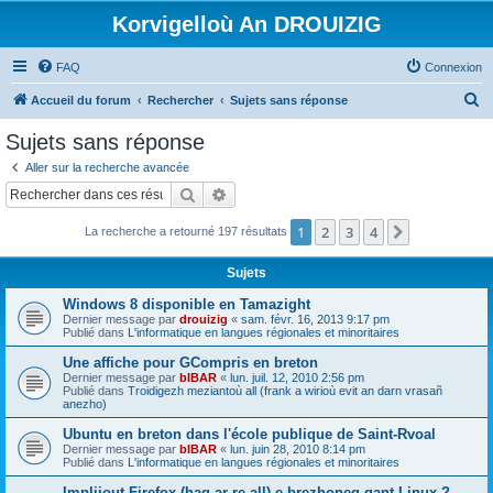
Korvigelloù An DROUIZIG
FAQ
Connexion
R
Accueil du forum
Rechercher
Sujets sans réponse
e
Sujets sans réponse
c
Aller sur la recherche avancée
h
Rechercher
Recherche avancée
e
1
2
3
4
Suivant
La recherche a retourné 197 résultats
r
c
Sujets
h
Windows 8 disponible en Tamazight
e
Dernier message par
drouizig
«
sam. févr. 16, 2013 9:17 pm
Publié dans
L'informatique en langues régionales et minoritaires
r
Une affiche pour GCompris en breton
Dernier message par
bIBAR
«
lun. juil. 12, 2010 2:56 pm
Publié dans
Troidigezh meziantoù all (frank a wirioù evit an darn vrasañ
anezho)
Ubuntu en breton dans l'école publique de Saint-Rvoal
Dernier message par
bIBAR
«
lun. juin 28, 2010 8:14 pm
Publié dans
L'informatique en langues régionales et minoritaires
Implijout Firefox (hag ar re all) e brezhoneg gant Linux ?