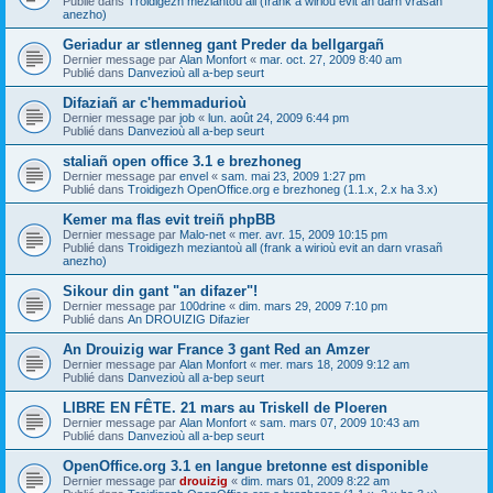
Publié dans
Troidigezh meziantoù all (frank a wirioù evit an darn vrasañ
anezho)
Geriadur ar stlenneg gant Preder da bellgargañ
Dernier message par
Alan Monfort
«
mar. oct. 27, 2009 8:40 am
Publié dans
Danvezioù all a-bep seurt
Difaziañ ar c'hemmadurioù
Dernier message par
job
«
lun. août 24, 2009 6:44 pm
Publié dans
Danvezioù all a-bep seurt
staliañ open office 3.1 e brezhoneg
Dernier message par
envel
«
sam. mai 23, 2009 1:27 pm
Publié dans
Troidigezh OpenOffice.org e brezhoneg (1.1.x, 2.x ha 3.x)
Kemer ma flas evit treiñ phpBB
Dernier message par
Malo-net
«
mer. avr. 15, 2009 10:15 pm
Publié dans
Troidigezh meziantoù all (frank a wirioù evit an darn vrasañ
anezho)
Sikour din gant "an difazer"!
Dernier message par
100drine
«
dim. mars 29, 2009 7:10 pm
Publié dans
An DROUIZIG Difazier
An Drouizig war France 3 gant Red an Amzer
Dernier message par
Alan Monfort
«
mer. mars 18, 2009 9:12 am
Publié dans
Danvezioù all a-bep seurt
LIBRE EN FÊTE. 21 mars au Triskell de Ploeren
Dernier message par
Alan Monfort
«
sam. mars 07, 2009 10:43 am
Publié dans
Danvezioù all a-bep seurt
OpenOffice.org 3.1 en langue bretonne est disponible
Dernier message par
drouizig
«
dim. mars 01, 2009 8:22 am