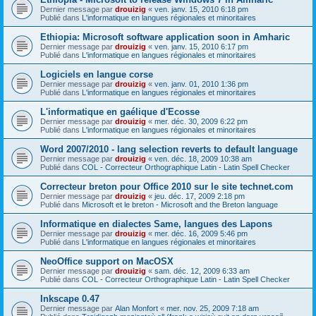
Dernier message par
drouizig
«
ven. janv. 15, 2010 6:18 pm
Publié dans
L'informatique en langues régionales et minoritaires
Ethiopia: Microsoft software application soon in Amharic
Dernier message par
drouizig
«
ven. janv. 15, 2010 6:17 pm
Publié dans
L'informatique en langues régionales et minoritaires
Logiciels en langue corse
Dernier message par
drouizig
«
ven. janv. 01, 2010 1:36 pm
Publié dans
L'informatique en langues régionales et minoritaires
L'informatique en gaélique d'Ecosse
Dernier message par
drouizig
«
mer. déc. 30, 2009 6:22 pm
Publié dans
L'informatique en langues régionales et minoritaires
Word 2007/2010 - lang selection reverts to default language
Dernier message par
drouizig
«
ven. déc. 18, 2009 10:38 am
Publié dans
COL - Correcteur Orthographique Latin - Latin Spell Checker
Correcteur breton pour Office 2010 sur le site technet.com
Dernier message par
drouizig
«
jeu. déc. 17, 2009 2:18 pm
Publié dans
Microsoft et le breton - Microsoft and the Breton language
Informatique en dialectes Same, langues des Lapons
Dernier message par
drouizig
«
mer. déc. 16, 2009 5:46 pm
Publié dans
L'informatique en langues régionales et minoritaires
NeoOffice support on MacOSX
Dernier message par
drouizig
«
sam. déc. 12, 2009 6:33 am
Publié dans
COL - Correcteur Orthographique Latin - Latin Spell Checker
Inkscape 0.47
Dernier message par
Alan Monfort
«
mer. nov. 25, 2009 7:18 am