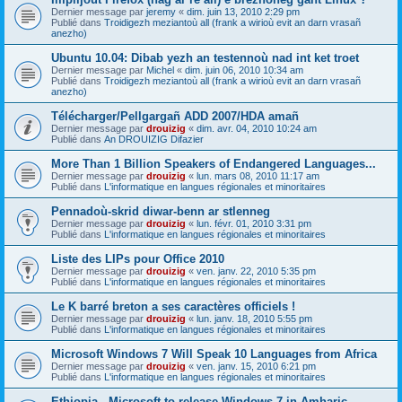
Dernier message par
jeremy
«
dim. juin 13, 2010 2:29 pm
Publié dans
Troidigezh meziantoù all (frank a wirioù evit an darn vrasañ
anezho)
Ubuntu 10.04: Dibab yezh an testennoù nad int ket troet
Dernier message par
Michel
«
dim. juin 06, 2010 10:34 am
Publié dans
Troidigezh meziantoù all (frank a wirioù evit an darn vrasañ
anezho)
Télécharger/Pellgargañ ADD 2007/HDA amañ
Dernier message par
drouizig
«
dim. avr. 04, 2010 10:24 am
Publié dans
An DROUIZIG Difazier
More Than 1 Billion Speakers of Endangered Languages...
Dernier message par
drouizig
«
lun. mars 08, 2010 11:17 am
Publié dans
L'informatique en langues régionales et minoritaires
Pennadoù-skrid diwar-benn ar stlenneg
Dernier message par
drouizig
«
lun. févr. 01, 2010 3:31 pm
Publié dans
L'informatique en langues régionales et minoritaires
Liste des LIPs pour Office 2010
Dernier message par
drouizig
«
ven. janv. 22, 2010 5:35 pm
Publié dans
L'informatique en langues régionales et minoritaires
Le K barré breton a ses caractères officiels !
Dernier message par
drouizig
«
lun. janv. 18, 2010 5:55 pm
Publié dans
L'informatique en langues régionales et minoritaires
Microsoft Windows 7 Will Speak 10 Languages from Africa
Dernier message par
drouizig
«
ven. janv. 15, 2010 6:21 pm
Publié dans
L'informatique en langues régionales et minoritaires
Ethiopia - Microsoft to release Windows 7 in Amharic