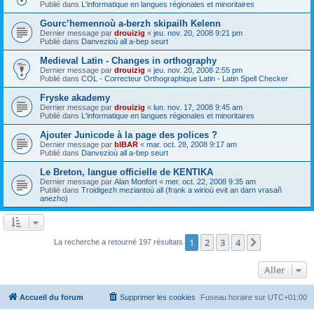
Publié dans
L'informatique en langues régionales et minoritaires
Gourc’hemennoù a-berzh skipailh Kelenn
Dernier message par
drouizig
«
jeu. nov. 20, 2008 9:21 pm
Publié dans
Danvezioù all a-bep seurt
Medieval Latin - Changes in orthography
Dernier message par
drouizig
«
jeu. nov. 20, 2008 2:55 pm
Publié dans
COL - Correcteur Orthographique Latin - Latin Spell Checker
Fryske akademy
Dernier message par
drouizig
«
lun. nov. 17, 2008 9:45 am
Publié dans
L'informatique en langues régionales et minoritaires
Ajouter Junicode à la page des polices ?
Dernier message par
bIBAR
«
mar. oct. 28, 2008 9:17 am
Publié dans
Danvezioù all a-bep seurt
Le Breton, langue officielle de KENTIKA
Dernier message par
Alan Monfort
«
mer. oct. 22, 2008 9:35 am
Publié dans
Troidigezh meziantoù all (frank a wirioù evit an darn vrasañ
anezho)
1
2
3
4
Suivant
La recherche a retourné 197 résultats
Aller
Accueil du forum
Supprimer les cookies
Fuseau horaire sur
UTC+01:00