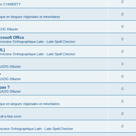
0
vier C'HWERTY
0
ique en langues régionales et minoritaires
0
IG Difazier
rosoft Office
0
recteur Orthographique Latin - Latin Spell Checker
OL)
0
recteur Orthographique Latin - Latin Spell Checker
0
IZIG Difazier
?
0
IZIG Difazier
 pas ?
0
IZIG Difazier
0
ique en langues régionales et minoritaires
0
all a-bep seurt
0
ecteur Orthographique Latin - Latin Spell Checker