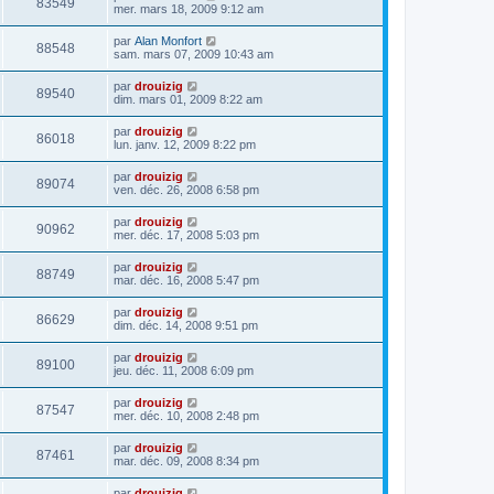
83549
mer. mars 18, 2009 9:12 am
par
Alan Monfort
88548
sam. mars 07, 2009 10:43 am
par
drouizig
89540
dim. mars 01, 2009 8:22 am
par
drouizig
86018
lun. janv. 12, 2009 8:22 pm
par
drouizig
89074
ven. déc. 26, 2008 6:58 pm
par
drouizig
90962
mer. déc. 17, 2008 5:03 pm
par
drouizig
88749
mar. déc. 16, 2008 5:47 pm
par
drouizig
86629
dim. déc. 14, 2008 9:51 pm
par
drouizig
89100
jeu. déc. 11, 2008 6:09 pm
par
drouizig
87547
mer. déc. 10, 2008 2:48 pm
par
drouizig
87461
mar. déc. 09, 2008 8:34 pm
par
drouizig