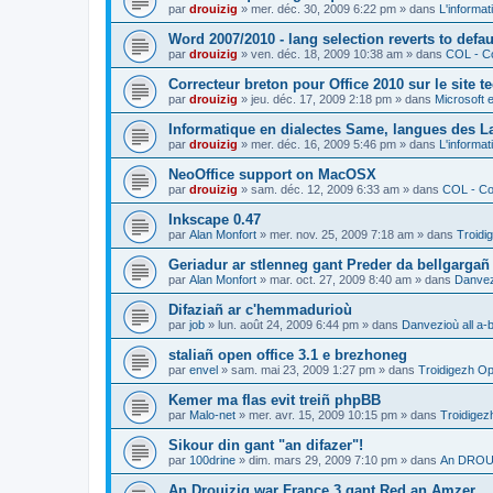
par
drouizig
»
mer. déc. 30, 2009 6:22 pm
» dans
L'informat
Word 2007/2010 - lang selection reverts to defa
par
drouizig
»
ven. déc. 18, 2009 10:38 am
» dans
COL - Co
Correcteur breton pour Office 2010 sur le site 
par
drouizig
»
jeu. déc. 17, 2009 2:18 pm
» dans
Microsoft e
Informatique en dialectes Same, langues des 
par
drouizig
»
mer. déc. 16, 2009 5:46 pm
» dans
L'informat
NeoOffice support on MacOSX
par
drouizig
»
sam. déc. 12, 2009 6:33 am
» dans
COL - Cor
Inkscape 0.47
par
Alan Monfort
»
mer. nov. 25, 2009 7:18 am
» dans
Troidi
Geriadur ar stlenneg gant Preder da bellgargañ
par
Alan Monfort
»
mar. oct. 27, 2009 8:40 am
» dans
Danvezi
Difaziañ ar c'hemmadurioù
par
job
»
lun. août 24, 2009 6:44 pm
» dans
Danvezioù all a-
staliañ open office 3.1 e brezhoneg
par
envel
»
sam. mai 23, 2009 1:27 pm
» dans
Troidigezh Op
Kemer ma flas evit treiñ phpBB
par
Malo-net
»
mer. avr. 15, 2009 10:15 pm
» dans
Troidigez
Sikour din gant "an difazer"!
par
100drine
»
dim. mars 29, 2009 7:10 pm
» dans
An DROUI
An Drouizig war France 3 gant Red an Amzer