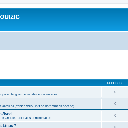
ROUIZIG
RÉPONSES
0
tique en langues régionales et minoritaires
0
iantoù all (frank a wirioù evit an darn vrasañ anezho)
t-Rvoal
0
 en langues régionales et minoritaires
nt Linux ?
0