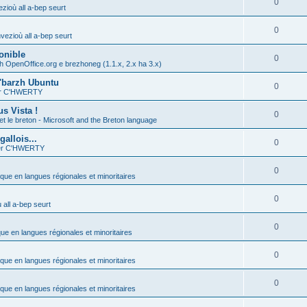
0
zioù all a-bep seurt
0
vezioù all a-bep seurt
onible
0
h OpenOffice.org e brezhoneg (1.1.x, 2.x ha 3.x)
'barzh Ubuntu
0
ier C'HWERTY
s Vista !
0
et le breton - Microsoft and the Breton language
allois...
0
ier C'HWERTY
0
ique en langues régionales et minoritaires
0
all a-bep seurt
0
que en langues régionales et minoritaires
0
ique en langues régionales et minoritaires
0
ique en langues régionales et minoritaires