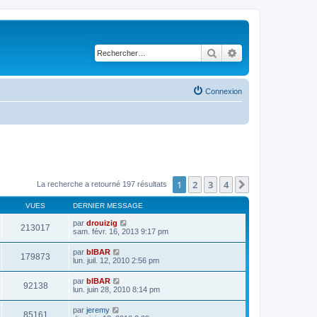
Rechercher
Recherche avancé
Connexion
1
2
3
4
Suivant
La recherche a retourné 197 résultats
VUES
DERNIER MESSAGE
par
drouizig
213017
sam. févr. 16, 2013 9:17 pm
par
bIBAR
179873
lun. juil. 12, 2010 2:56 pm
par
bIBAR
92138
lun. juin 28, 2010 8:14 pm
par
jeremy
85161