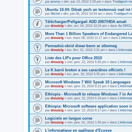
par
jeremy
»
dim. juin 13, 2010 2:29 pm
» dans
Troidigezh me
Ubuntu 10.04: Dibab yezh an testennoù nad int k
par
Michel
»
dim. juin 06, 2010 10:34 am
» dans
Troidigezh m
Télécharger/Pellgargañ ADD 2007/HDA amañ
par
drouizig
»
dim. avr. 04, 2010 10:24 am
» dans
An DROUI
More Than 1 Billion Speakers of Endangered L
par
drouizig
»
lun. mars 08, 2010 11:17 am
» dans
L'informa
Pennadoù-skrid diwar-benn ar stlenneg
par
drouizig
»
lun. févr. 01, 2010 3:31 pm
» dans
L'informati
Liste des LIPs pour Office 2010
par
drouizig
»
ven. janv. 22, 2010 5:35 pm
» dans
L'informat
Le K barré breton a ses caractères officiels !
par
drouizig
»
lun. janv. 18, 2010 5:55 pm
» dans
L'informat
Microsoft Windows 7 Will Speak 10 Languages 
par
drouizig
»
ven. janv. 15, 2010 6:21 pm
» dans
L'informat
Ethiopia - Microsoft to release Windows 7 in A
par
drouizig
»
ven. janv. 15, 2010 6:18 pm
» dans
L'informat
Ethiopia: Microsoft software application soon 
par
drouizig
»
ven. janv. 15, 2010 6:17 pm
» dans
L'informat
Logiciels en langue corse
par
drouizig
»
ven. janv. 01, 2010 1:36 pm
» dans
L'informat
L'informatique en gaélique d'Ecosse