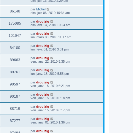
dim. juin 13, 2010 2:29 pm
par
Michel
86148
dim. juin 06, 2010 10:34 am
par
drouizig
175085
dim. avr. 04, 2010 10:24 am
par
drouizig
101647
lun. mars 08, 2010 11:17 am
par
drouizig
84100
lun. févr. 01, 2010 3:31 pm
par
drouizig
89663
ven. janv. 22, 2010 5:35 pm
par
drouizig
89761
lun. janv. 18, 2010 5:55 pm
par
drouizig
90597
ven. janv. 15, 2010 6:21 pm
par
drouizig
90187
ven. janv. 15, 2010 6:18 pm
par
drouizig
88719
ven. janv. 15, 2010 6:17 pm
par
drouizig
87277
ven. janv. 01, 2010 1:36 pm
par
drouizig