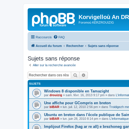
Korvigelloù An D
Foromoù KERZROUIZIG
Raccourcis
FAQ
Accueil du forum
Rechercher
Sujets sans réponse
Sujets sans réponse
Aller sur la recherche avancée
Rechercher
Recherche avancée
SUJETS
Windows 8 disponible en Tamazight
par
drouizig
»
sam. févr. 16, 2013 9:17 pm
» dans
L'informa
Une affiche pour GCompris en breton
par
bIBAR
»
lun. juil. 12, 2010 2:56 pm
» dans
Troidigezh mez
Ubuntu en breton dans l'école publique de Sain
par
bIBAR
»
lun. juin 28, 2010 8:14 pm
» dans
L'informatique
Implijout Firefox (hag ar re all) e brezhoneg ga