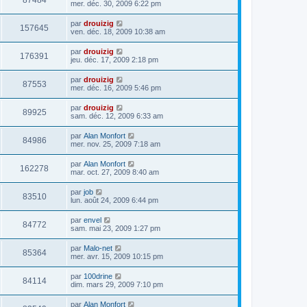
87484
mer. déc. 30, 2009 6:22 pm
par
drouizig
157645
ven. déc. 18, 2009 10:38 am
par
drouizig
176391
jeu. déc. 17, 2009 2:18 pm
par
drouizig
87553
mer. déc. 16, 2009 5:46 pm
par
drouizig
89925
sam. déc. 12, 2009 6:33 am
par
Alan Monfort
84986
mer. nov. 25, 2009 7:18 am
par
Alan Monfort
162278
mar. oct. 27, 2009 8:40 am
par
job
83510
lun. août 24, 2009 6:44 pm
par
envel
84772
sam. mai 23, 2009 1:27 pm
par
Malo-net
85364
mer. avr. 15, 2009 10:15 pm
par
100drine
84114
dim. mars 29, 2009 7:10 pm
par
Alan Monfort