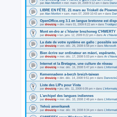
par
Alan Monfort
»
mer. mars 18, 2009 9:12 am
» dans
Danve
LIBRE EN FÊTE. 21 mars au Triskell de Ploeren
par
Alan Monfort
»
sam. mars 07, 2009 10:43 am
» dans
Dan
OpenOffice.org 3.1 en langue bretonne est disp
par
drouizig
»
dim. mars 01, 2009 8:22 am
» dans
Troidigez
Mont en-dro ar c´hlavier brezhoneg C'HWERTY 
par
drouizig
»
lun. janv. 12, 2009 8:22 pm
» dans
Ar c'hlav
La date de votre système en gallo : possible sou
par
drouizig
»
ven. déc. 26, 2008 6:58 pm
» dans
Microsoft 
Bien écrire sur ordinateur en māori, espéranto, g
par
drouizig
»
mer. déc. 17, 2008 5:03 pm
» dans
Ar c'hlav
Internet et la Bretagne, une culture de réseau
par
drouizig
»
mar. déc. 16, 2008 5:47 pm
» dans
L'informat
Kemennadenn a-berzh breizh-taiwan
par
drouizig
»
dim. déc. 14, 2008 9:51 pm
» dans
Danvezioù 
Liste des LIPs pour Vista
par
drouizig
»
jeu. déc. 11, 2008 6:09 pm
» dans
L'informati
L'archipel des langues indiennes
par
drouizig
»
mer. déc. 10, 2008 2:48 pm
» dans
L'informat
Yehoù amerikanek
par
drouizig
»
mar. déc. 09, 2008 8:34 pm
» dans
L'informat