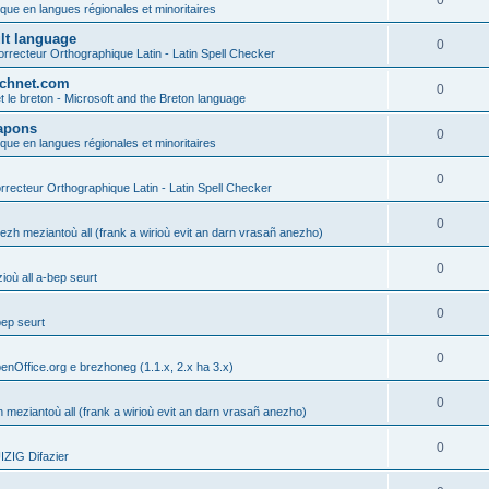
0
ique en langues régionales et minoritaires
ult language
0
rrecteur Orthographique Latin - Latin Spell Checker
technet.com
0
t le breton - Microsoft and the Breton language
Lapons
0
ique en langues régionales et minoritaires
0
recteur Orthographique Latin - Latin Spell Checker
0
gezh meziantoù all (frank a wirioù evit an darn vrasañ anezho)
0
où all a-bep seurt
0
bep seurt
0
enOffice.org e brezhoneg (1.1.x, 2.x ha 3.x)
0
h meziantoù all (frank a wirioù evit an darn vrasañ anezho)
0
ZIG Difazier