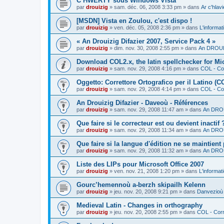
C’HWERTY sous Windows Vista
par
drouizig
»
sam. déc. 06, 2008 3:33 pm
» dans
Ar c'hla
[MSDN] Vista en Zoulou, c'est dispo !
par
drouizig
»
ven. déc. 05, 2008 2:36 pm
» dans
L'informat
« An Drouizig Difazier 2007, Service Pack 4 »
par
drouizig
»
dim. nov. 30, 2008 2:55 pm
» dans
An DROUIZ
Download COL2.x, the latin spellchecker for Mic
par
drouizig
»
sam. nov. 29, 2008 4:16 pm
» dans
COL - Cor
Oggetto: Correttore Ortografico per il Latino (C
par
drouizig
»
sam. nov. 29, 2008 4:14 pm
» dans
COL - Cor
An Drouizig Difazier - Daveoù - Références
par
drouizig
»
sam. nov. 29, 2008 11:47 am
» dans
An DROU
Que faire si le correcteur est ou devient inactif 
par
drouizig
»
sam. nov. 29, 2008 11:34 am
» dans
An DROU
Que faire si la langue d'édition ne se maintient
par
drouizig
»
sam. nov. 29, 2008 11:32 am
» dans
An DROU
Liste des LIPs pour Microsoft Office 2007
par
drouizig
»
ven. nov. 21, 2008 1:20 pm
» dans
L'informat
Gourc’hemennoù a-berzh skipailh Kelenn
par
drouizig
»
jeu. nov. 20, 2008 9:21 pm
» dans
Danvezioù 
Medieval Latin - Changes in orthography
par
drouizig
»
jeu. nov. 20, 2008 2:55 pm
» dans
COL - Corr