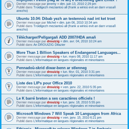
Dernier message par
jeremy
«
dim. juin 13, 2010 2:29 pm
Publié dans
Troidigezh meziantoù all (frank a wirioù evit an darn vrasañ
anezho)
Ubuntu 10.04: Dibab yezh an testennoù nad int ket troet
Dernier message par
Michel
«
dim. juin 06, 2010 10:34 am
Publié dans
Troidigezh meziantoù all (frank a wirioù evit an darn vrasañ
anezho)
Télécharger/Pellgargañ ADD 2007/HDA amañ
Dernier message par
drouizig
«
dim. avr. 04, 2010 10:24 am
Publié dans
An DROUIZIG Difazier
More Than 1 Billion Speakers of Endangered Languages...
Dernier message par
drouizig
«
lun. mars 08, 2010 11:17 am
Publié dans
L'informatique en langues régionales et minoritaires
Pennadoù-skrid diwar-benn ar stlenneg
Dernier message par
drouizig
«
lun. févr. 01, 2010 3:31 pm
Publié dans
L'informatique en langues régionales et minoritaires
Liste des LIPs pour Office 2010
Dernier message par
drouizig
«
ven. janv. 22, 2010 5:35 pm
Publié dans
L'informatique en langues régionales et minoritaires
Le K barré breton a ses caractères officiels !
Dernier message par
drouizig
«
lun. janv. 18, 2010 5:55 pm
Publié dans
L'informatique en langues régionales et minoritaires
Microsoft Windows 7 Will Speak 10 Languages from Africa
Dernier message par
drouizig
«
ven. janv. 15, 2010 6:21 pm
Publié dans
L'informatique en langues régionales et minoritaires
Ethiopia - Microsoft to release Windows 7 in Amharic