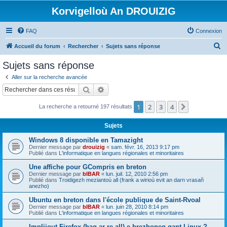
Korvigelloù An DROUIZIG
FAQ
Connexion
R
Accueil du forum
Rechercher
Sujets sans réponse
e
Sujets sans réponse
c
Aller sur la recherche avancée
h
Rechercher
Recherche avancée
e
1
2
3
4
Suivant
La recherche a retourné 197 résultats
r
c
Sujets
h
Windows 8 disponible en Tamazight
e
Dernier message par
drouizig
«
sam. févr. 16, 2013 9:17 pm
Publié dans
L'informatique en langues régionales et minoritaires
r
Une affiche pour GCompris en breton
Dernier message par
bIBAR
«
lun. juil. 12, 2010 2:56 pm
Publié dans
Troidigezh meziantoù all (frank a wirioù evit an darn vrasañ
anezho)
Ubuntu en breton dans l'école publique de Saint-Rvoal
Dernier message par
bIBAR
«
lun. juin 28, 2010 8:14 pm
Publié dans
L'informatique en langues régionales et minoritaires
Implijout Firefox (hag ar re all) e brezhoneg gant Linux ?