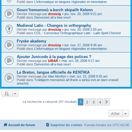
Publié dans
L'informatique en langues régionales et minoritaires
Gourc’hemennoù a-berzh skipailh Kelenn
Dernier message par
drouizig
«
jeu. nov. 20, 2008 9:21 pm
Publié dans
Danvezioù all a-bep seurt
Medieval Latin - Changes in orthography
Dernier message par
drouizig
«
jeu. nov. 20, 2008 2:55 pm
Publié dans
COL - Correcteur Orthographique Latin - Latin Spell Checker
Fryske akademy
Dernier message par
drouizig
«
lun. nov. 17, 2008 9:45 am
Publié dans
L'informatique en langues régionales et minoritaires
Ajouter Junicode à la page des polices ?
Dernier message par
bIBAR
«
mar. oct. 28, 2008 9:17 am
Publié dans
Danvezioù all a-bep seurt
Le Breton, langue officielle de KENTIKA
Dernier message par
Alan Monfort
«
mer. oct. 22, 2008 9:35 am
Publié dans
Troidigezh meziantoù all (frank a wirioù evit an darn vrasañ
anezho)
1
2
3
4
Suivant
La recherche a retourné 197 résultats
Aller
Accueil du forum
Supprimer les cookies
Fuseau horaire sur
UTC+01:00