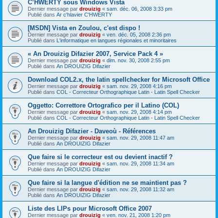
C’HWERTY sous Windows Vista
Dernier message par
drouizig
«
sam. déc. 06, 2008 3:33 pm
Publié dans
Ar c'hlavier C'HWERTY
[MSDN] Vista en Zoulou, c'est dispo !
Dernier message par
drouizig
«
ven. déc. 05, 2008 2:36 pm
Publié dans
L'informatique en langues régionales et minoritaires
« An Drouizig Difazier 2007, Service Pack 4 »
Dernier message par
drouizig
«
dim. nov. 30, 2008 2:55 pm
Publié dans
An DROUIZIG Difazier
Download COL2.x, the latin spellchecker for Microsoft Office
Dernier message par
drouizig
«
sam. nov. 29, 2008 4:16 pm
Publié dans
COL - Correcteur Orthographique Latin - Latin Spell Checker
Oggetto: Correttore Ortografico per il Latino (COL)
Dernier message par
drouizig
«
sam. nov. 29, 2008 4:14 pm
Publié dans
COL - Correcteur Orthographique Latin - Latin Spell Checker
An Drouizig Difazier - Daveoù - Références
Dernier message par
drouizig
«
sam. nov. 29, 2008 11:47 am
Publié dans
An DROUIZIG Difazier
Que faire si le correcteur est ou devient inactif ?
Dernier message par
drouizig
«
sam. nov. 29, 2008 11:34 am
Publié dans
An DROUIZIG Difazier
Que faire si la langue d'édition ne se maintient pas ?
Dernier message par
drouizig
«
sam. nov. 29, 2008 11:32 am
Publié dans
An DROUIZIG Difazier
Liste des LIPs pour Microsoft Office 2007
Dernier message par
drouizig
«
ven. nov. 21, 2008 1:20 pm