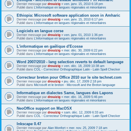
Dernier message par
drouizig
«
ven. janv. 15, 2010 6:18 pm
Publié dans
L'informatique en langues régionales et minoritaires
Ethiopia: Microsoft software application soon in Amharic
Dernier message par
drouizig
«
ven. janv. 15, 2010 6:17 pm
Publié dans
L'informatique en langues régionales et minoritaires
Logiciels en langue corse
Dernier message par
drouizig
«
ven. janv. 01, 2010 1:36 pm
Publié dans
L'informatique en langues régionales et minoritaires
L'informatique en gaélique d'Ecosse
Dernier message par
drouizig
«
mer. déc. 30, 2009 6:22 pm
Publié dans
L'informatique en langues régionales et minoritaires
Word 2007/2010 - lang selection reverts to default language
Dernier message par
drouizig
«
ven. déc. 18, 2009 10:38 am
Publié dans
COL - Correcteur Orthographique Latin - Latin Spell Checker
Correcteur breton pour Office 2010 sur le site technet.com
Dernier message par
drouizig
«
jeu. déc. 17, 2009 2:18 pm
Publié dans
Microsoft et le breton - Microsoft and the Breton language
Informatique en dialectes Same, langues des Lapons
Dernier message par
drouizig
«
mer. déc. 16, 2009 5:46 pm
Publié dans
L'informatique en langues régionales et minoritaires
NeoOffice support on MacOSX
Dernier message par
drouizig
«
sam. déc. 12, 2009 6:33 am
Publié dans
COL - Correcteur Orthographique Latin - Latin Spell Checker
Inkscape 0.47
Dernier message par
Alan Monfort
«
mer. nov. 25, 2009 7:18 am