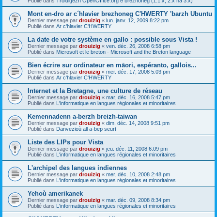
Publié dans
Troidigezh OpenOffice.org e brezhoneg (1.1.x, 2.x ha 3.x)
Mont en-dro ar c´hlavier brezhoneg C'HWERTY 'barzh Ubuntu
Dernier message par
drouizig
«
lun. janv. 12, 2009 8:22 pm
Publié dans
Ar c'hlavier C'HWERTY
La date de votre système en gallo : possible sous Vista !
Dernier message par
drouizig
«
ven. déc. 26, 2008 6:58 pm
Publié dans
Microsoft et le breton - Microsoft and the Breton language
Bien écrire sur ordinateur en māori, espéranto, gallois...
Dernier message par
drouizig
«
mer. déc. 17, 2008 5:03 pm
Publié dans
Ar c'hlavier C'HWERTY
Internet et la Bretagne, une culture de réseau
Dernier message par
drouizig
«
mar. déc. 16, 2008 5:47 pm
Publié dans
L'informatique en langues régionales et minoritaires
Kemennadenn a-berzh breizh-taiwan
Dernier message par
drouizig
«
dim. déc. 14, 2008 9:51 pm
Publié dans
Danvezioù all a-bep seurt
Liste des LIPs pour Vista
Dernier message par
drouizig
«
jeu. déc. 11, 2008 6:09 pm
Publié dans
L'informatique en langues régionales et minoritaires
L'archipel des langues indiennes
Dernier message par
drouizig
«
mer. déc. 10, 2008 2:48 pm
Publié dans
L'informatique en langues régionales et minoritaires
Yehoù amerikanek
Dernier message par
drouizig
«
mar. déc. 09, 2008 8:34 pm
Publié dans
L'informatique en langues régionales et minoritaires