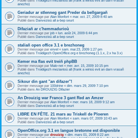
Publié dans
Troidigezh meziantoù all (frank a wirioù evit an darn vrasañ
anezho)
Geriadur ar stlenneg gant Preder da bellgargañ
Dernier message par
Alan Monfort
«
mar. oct. 27, 2009 8:40 am
Publié dans
Danvezioù all a-bep seurt
Difaziañ ar c'hemmadurioù
Dernier message par
job
«
lun. août 24, 2009 6:44 pm
Publié dans
Danvezioù all a-bep seurt
staliañ open office 3.1 e brezhoneg
Dernier message par
envel
«
sam. mai 23, 2009 1:27 pm
Publié dans
Troidigezh OpenOffice.org e brezhoneg (1.1.x, 2.x ha 3.x)
Kemer ma flas evit treiñ phpBB
Dernier message par
Malo-net
«
mer. avr. 15, 2009 10:15 pm
Publié dans
Troidigezh meziantoù all (frank a wirioù evit an darn vrasañ
anezho)
Sikour din gant "an difazer"!
Dernier message par
100drine
«
dim. mars 29, 2009 7:10 pm
Publié dans
An DROUIZIG Difazier
An Drouizig war France 3 gant Red an Amzer
Dernier message par
Alan Monfort
«
mer. mars 18, 2009 9:12 am
Publié dans
Danvezioù all a-bep seurt
LIBRE EN FÊTE. 21 mars au Triskell de Ploeren
Dernier message par
Alan Monfort
«
sam. mars 07, 2009 10:43 am
Publié dans
Danvezioù all a-bep seurt
OpenOffice.org 3.1 en langue bretonne est disponible
Dernier message par
drouizig
«
dim. mars 01, 2009 8:22 am