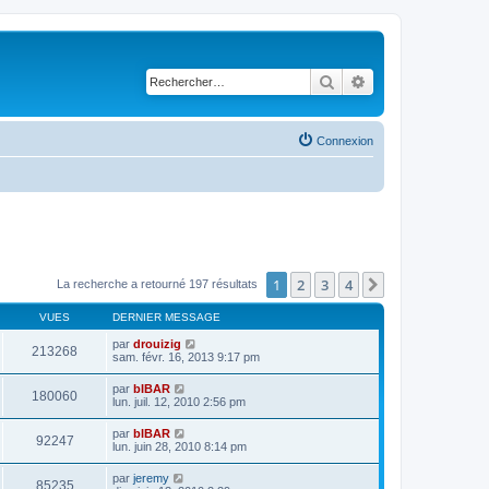
Rechercher
Recherche avancé
Connexion
1
2
3
4
Suivant
La recherche a retourné 197 résultats
VUES
DERNIER MESSAGE
par
drouizig
213268
sam. févr. 16, 2013 9:17 pm
par
bIBAR
180060
lun. juil. 12, 2010 2:56 pm
par
bIBAR
92247
lun. juin 28, 2010 8:14 pm
par
jeremy
85235