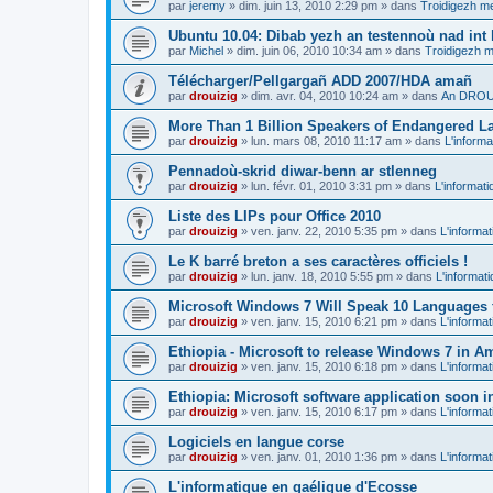
par
jeremy
»
dim. juin 13, 2010 2:29 pm
» dans
Troidigezh me
Ubuntu 10.04: Dibab yezh an testennoù nad int k
par
Michel
»
dim. juin 06, 2010 10:34 am
» dans
Troidigezh m
Télécharger/Pellgargañ ADD 2007/HDA amañ
par
drouizig
»
dim. avr. 04, 2010 10:24 am
» dans
An DROUI
More Than 1 Billion Speakers of Endangered L
par
drouizig
»
lun. mars 08, 2010 11:17 am
» dans
L'informa
Pennadoù-skrid diwar-benn ar stlenneg
par
drouizig
»
lun. févr. 01, 2010 3:31 pm
» dans
L'informati
Liste des LIPs pour Office 2010
par
drouizig
»
ven. janv. 22, 2010 5:35 pm
» dans
L'informat
Le K barré breton a ses caractères officiels !
par
drouizig
»
lun. janv. 18, 2010 5:55 pm
» dans
L'informat
Microsoft Windows 7 Will Speak 10 Languages 
par
drouizig
»
ven. janv. 15, 2010 6:21 pm
» dans
L'informat
Ethiopia - Microsoft to release Windows 7 in A
par
drouizig
»
ven. janv. 15, 2010 6:18 pm
» dans
L'informat
Ethiopia: Microsoft software application soon 
par
drouizig
»
ven. janv. 15, 2010 6:17 pm
» dans
L'informat
Logiciels en langue corse
par
drouizig
»
ven. janv. 01, 2010 1:36 pm
» dans
L'informat
L'informatique en gaélique d'Ecosse