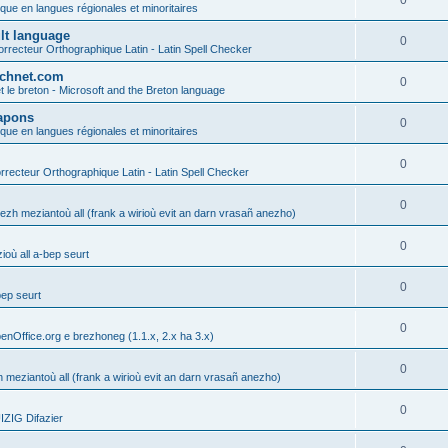
0
ique en langues régionales et minoritaires
ult language
0
rrecteur Orthographique Latin - Latin Spell Checker
technet.com
0
t le breton - Microsoft and the Breton language
Lapons
0
ique en langues régionales et minoritaires
0
recteur Orthographique Latin - Latin Spell Checker
0
gezh meziantoù all (frank a wirioù evit an darn vrasañ anezho)
0
où all a-bep seurt
0
bep seurt
0
enOffice.org e brezhoneg (1.1.x, 2.x ha 3.x)
0
h meziantoù all (frank a wirioù evit an darn vrasañ anezho)
0
ZIG Difazier