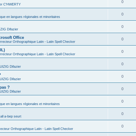
0
vier C'HWERTY
0
ique en langues régionales et minoritaires
0
IG Difazier
rosoft Office
0
recteur Orthographique Latin - Latin Spell Checker
OL)
0
recteur Orthographique Latin - Latin Spell Checker
0
IZIG Difazier
?
0
IZIG Difazier
 pas ?
0
IZIG Difazier
0
ique en langues régionales et minoritaires
0
all a-bep seurt
0
ecteur Orthographique Latin - Latin Spell Checker