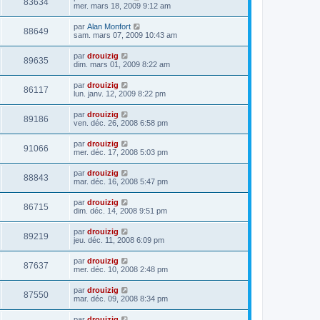
83634
mer. mars 18, 2009 9:12 am
par
Alan Monfort
88649
sam. mars 07, 2009 10:43 am
par
drouizig
89635
dim. mars 01, 2009 8:22 am
par
drouizig
86117
lun. janv. 12, 2009 8:22 pm
par
drouizig
89186
ven. déc. 26, 2008 6:58 pm
par
drouizig
91066
mer. déc. 17, 2008 5:03 pm
par
drouizig
88843
mar. déc. 16, 2008 5:47 pm
par
drouizig
86715
dim. déc. 14, 2008 9:51 pm
par
drouizig
89219
jeu. déc. 11, 2008 6:09 pm
par
drouizig
87637
mer. déc. 10, 2008 2:48 pm
par
drouizig
87550
mar. déc. 09, 2008 8:34 pm
par
drouizig