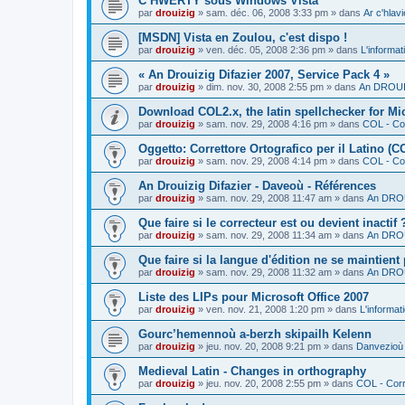
C’HWERTY sous Windows Vista
par
drouizig
»
sam. déc. 06, 2008 3:33 pm
» dans
Ar c'hla
[MSDN] Vista en Zoulou, c'est dispo !
par
drouizig
»
ven. déc. 05, 2008 2:36 pm
» dans
L'informat
« An Drouizig Difazier 2007, Service Pack 4 »
par
drouizig
»
dim. nov. 30, 2008 2:55 pm
» dans
An DROUIZ
Download COL2.x, the latin spellchecker for Mic
par
drouizig
»
sam. nov. 29, 2008 4:16 pm
» dans
COL - Cor
Oggetto: Correttore Ortografico per il Latino (C
par
drouizig
»
sam. nov. 29, 2008 4:14 pm
» dans
COL - Cor
An Drouizig Difazier - Daveoù - Références
par
drouizig
»
sam. nov. 29, 2008 11:47 am
» dans
An DROU
Que faire si le correcteur est ou devient inactif 
par
drouizig
»
sam. nov. 29, 2008 11:34 am
» dans
An DROU
Que faire si la langue d'édition ne se maintient
par
drouizig
»
sam. nov. 29, 2008 11:32 am
» dans
An DROU
Liste des LIPs pour Microsoft Office 2007
par
drouizig
»
ven. nov. 21, 2008 1:20 pm
» dans
L'informat
Gourc’hemennoù a-berzh skipailh Kelenn
par
drouizig
»
jeu. nov. 20, 2008 9:21 pm
» dans
Danvezioù 
Medieval Latin - Changes in orthography
par
drouizig
»
jeu. nov. 20, 2008 2:55 pm
» dans
COL - Corr