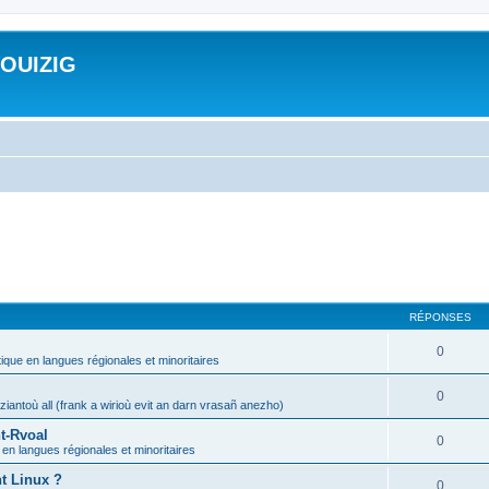
ROUIZIG
RÉPONSES
0
tique en langues régionales et minoritaires
0
iantoù all (frank a wirioù evit an darn vrasañ anezho)
t-Rvoal
0
 en langues régionales et minoritaires
nt Linux ?
0