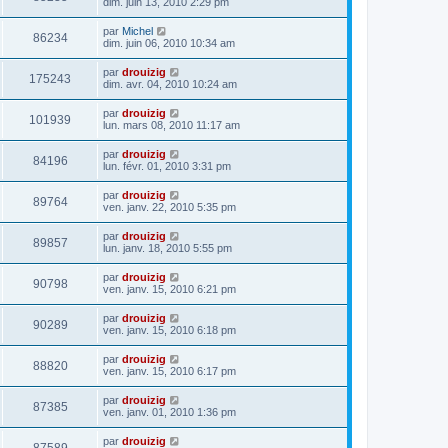
dim. juin 13, 2010 2:29 pm
par
Michel
86234
dim. juin 06, 2010 10:34 am
par
drouizig
175243
dim. avr. 04, 2010 10:24 am
par
drouizig
101939
lun. mars 08, 2010 11:17 am
par
drouizig
84196
lun. févr. 01, 2010 3:31 pm
par
drouizig
89764
ven. janv. 22, 2010 5:35 pm
par
drouizig
89857
lun. janv. 18, 2010 5:55 pm
par
drouizig
90798
ven. janv. 15, 2010 6:21 pm
par
drouizig
90289
ven. janv. 15, 2010 6:18 pm
par
drouizig
88820
ven. janv. 15, 2010 6:17 pm
par
drouizig
87385
ven. janv. 01, 2010 1:36 pm
par
drouizig