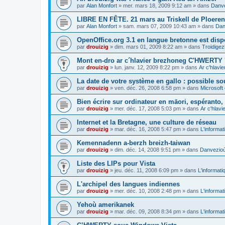
par
Alan Monfort
»
mer. mars 18, 2009 9:12 am
» dans
Danve
LIBRE EN FÊTE. 21 mars au Triskell de Ploeren
par
Alan Monfort
»
sam. mars 07, 2009 10:43 am
» dans
Dan
OpenOffice.org 3.1 en langue bretonne est disp
par
drouizig
»
dim. mars 01, 2009 8:22 am
» dans
Troidigez
Mont en-dro ar c´hlavier brezhoneg C'HWERTY 
par
drouizig
»
lun. janv. 12, 2009 8:22 pm
» dans
Ar c'hlav
La date de votre système en gallo : possible sou
par
drouizig
»
ven. déc. 26, 2008 6:58 pm
» dans
Microsoft 
Bien écrire sur ordinateur en māori, espéranto, g
par
drouizig
»
mer. déc. 17, 2008 5:03 pm
» dans
Ar c'hlav
Internet et la Bretagne, une culture de réseau
par
drouizig
»
mar. déc. 16, 2008 5:47 pm
» dans
L'informat
Kemennadenn a-berzh breizh-taiwan
par
drouizig
»
dim. déc. 14, 2008 9:51 pm
» dans
Danvezioù 
Liste des LIPs pour Vista
par
drouizig
»
jeu. déc. 11, 2008 6:09 pm
» dans
L'informati
L'archipel des langues indiennes
par
drouizig
»
mer. déc. 10, 2008 2:48 pm
» dans
L'informat
Yehoù amerikanek
par
drouizig
»
mar. déc. 09, 2008 8:34 pm
» dans
L'informat