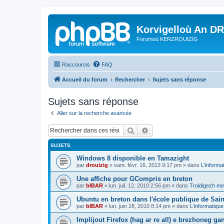
Korvigelloù An D
Foromoù KERZROUIZIG
Raccourcis
FAQ
Accueil du forum
Rechercher
Sujets sans réponse
Sujets sans réponse
Aller sur la recherche avancée
Rechercher
Recherche avancée
SUJETS
Windows 8 disponible en Tamazight
par
drouizig
»
sam. févr. 16, 2013 9:17 pm
» dans
L'informa
Une affiche pour GCompris en breton
par
bIBAR
»
lun. juil. 12, 2010 2:56 pm
» dans
Troidigezh mez
Ubuntu en breton dans l'école publique de Sain
par
bIBAR
»
lun. juin 28, 2010 8:14 pm
» dans
L'informatique
Implijout Firefox (hag ar re all) e brezhoneg ga