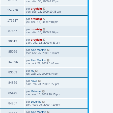
87589
mer. déc. 30, 2009 6:22 pm
par
drouizig
157776
ven. déc. 18, 2009 10:38 am
par
drouizig
176547
jeu. déc. 17, 2009 2:18 pm
par
drouizig
87657
mer. déc. 16, 2009 5:46 pm
par
drouizig
90012
sam. déc. 12, 2009 6:33 am
par
Alan Monfort
85069
mer. nov. 25, 2009 7:18 am
par
Alan Monfort
162396
mar. oct. 27, 2009 8:40 am
par
job
83603
lun. août 24, 2009 6:44 pm
par
envel
84859
sam. mai 23, 2009 1:27 pm
par
Malo-net
85449
mer. avr. 15, 2009 10:15 pm
par
100drine
84207
dim. mars 29, 2009 7:10 pm
par
Alan Monfort