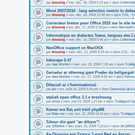
par
drouizig
»
mer. déc. 30, 2009 6:22 pm
» dans
L'informat
Word 2007/2010 - lang selection reverts to defa
par
drouizig
»
ven. déc. 18, 2009 10:38 am
» dans
COL - Co
Correcteur breton pour Office 2010 sur le site 
par
drouizig
»
jeu. déc. 17, 2009 2:18 pm
» dans
Microsoft e
Informatique en dialectes Same, langues des 
par
drouizig
»
mer. déc. 16, 2009 5:46 pm
» dans
L'informat
NeoOffice support on MacOSX
par
drouizig
»
sam. déc. 12, 2009 6:33 am
» dans
COL - Cor
Inkscape 0.47
par
Alan Monfort
»
mer. nov. 25, 2009 7:18 am
» dans
Troidi
Geriadur ar stlenneg gant Preder da bellgargañ
par
Alan Monfort
»
mar. oct. 27, 2009 8:40 am
» dans
Danvezi
Difaziañ ar c'hemmadurioù
par
job
»
lun. août 24, 2009 6:44 pm
» dans
Danvezioù all a-
staliañ open office 3.1 e brezhoneg
par
envel
»
sam. mai 23, 2009 1:27 pm
» dans
Troidigezh Op
Kemer ma flas evit treiñ phpBB
par
Malo-net
»
mer. avr. 15, 2009 10:15 pm
» dans
Troidigez
Sikour din gant "an difazer"!
par
100drine
»
dim. mars 29, 2009 7:10 pm
» dans
An DROUI
An Drouizig war France 3 gant Red an Amzer