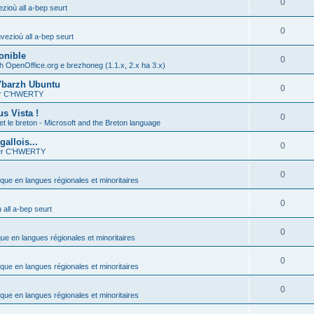
0
zioù all a-bep seurt
0
vezioù all a-bep seurt
onible
0
h OpenOffice.org e brezhoneg (1.1.x, 2.x ha 3.x)
'barzh Ubuntu
0
ier C'HWERTY
s Vista !
0
et le breton - Microsoft and the Breton language
allois...
0
ier C'HWERTY
0
ique en langues régionales et minoritaires
0
all a-bep seurt
0
que en langues régionales et minoritaires
0
ique en langues régionales et minoritaires
0
ique en langues régionales et minoritaires