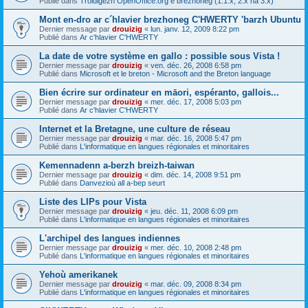
Publié dans
Troidigezh OpenOffice.org e brezhoneg (1.1.x, 2.x ha 3.x)
Mont en-dro ar c´hlavier brezhoneg C'HWERTY 'barzh Ubuntu
Dernier message par
drouizig
«
lun. janv. 12, 2009 8:22 pm
Publié dans
Ar c'hlavier C'HWERTY
La date de votre système en gallo : possible sous Vista !
Dernier message par
drouizig
«
ven. déc. 26, 2008 6:58 pm
Publié dans
Microsoft et le breton - Microsoft and the Breton language
Bien écrire sur ordinateur en māori, espéranto, gallois...
Dernier message par
drouizig
«
mer. déc. 17, 2008 5:03 pm
Publié dans
Ar c'hlavier C'HWERTY
Internet et la Bretagne, une culture de réseau
Dernier message par
drouizig
«
mar. déc. 16, 2008 5:47 pm
Publié dans
L'informatique en langues régionales et minoritaires
Kemennadenn a-berzh breizh-taiwan
Dernier message par
drouizig
«
dim. déc. 14, 2008 9:51 pm
Publié dans
Danvezioù all a-bep seurt
Liste des LIPs pour Vista
Dernier message par
drouizig
«
jeu. déc. 11, 2008 6:09 pm
Publié dans
L'informatique en langues régionales et minoritaires
L'archipel des langues indiennes
Dernier message par
drouizig
«
mer. déc. 10, 2008 2:48 pm
Publié dans
L'informatique en langues régionales et minoritaires
Yehoù amerikanek
Dernier message par
drouizig
«
mar. déc. 09, 2008 8:34 pm
Publié dans
L'informatique en langues régionales et minoritaires