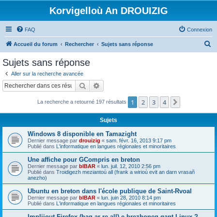
Korvigelloù An DROUIZIG
FAQ
Connexion
R
Accueil du forum
Rechercher
Sujets sans réponse
e
Sujets sans réponse
c
Aller sur la recherche avancée
h
Rechercher
Recherche avancée
e
1
2
3
4
Suivant
La recherche a retourné 197 résultats
r
c
Sujets
h
Windows 8 disponible en Tamazight
e
Dernier message par
drouizig
«
sam. févr. 16, 2013 9:17 pm
Publié dans
L'informatique en langues régionales et minoritaires
r
Une affiche pour GCompris en breton
Dernier message par
bIBAR
«
lun. juil. 12, 2010 2:56 pm
Publié dans
Troidigezh meziantoù all (frank a wirioù evit an darn vrasañ
anezho)
Ubuntu en breton dans l'école publique de Saint-Rvoal
Dernier message par
bIBAR
«
lun. juin 28, 2010 8:14 pm
Publié dans
L'informatique en langues régionales et minoritaires
Implijout Firefox (hag ar re all) e brezhoneg gant Linux ?