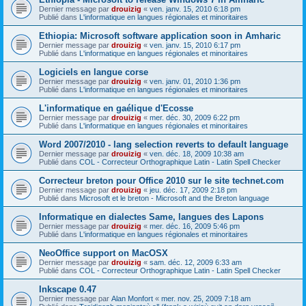
Dernier message par
drouizig
«
ven. janv. 15, 2010 6:18 pm
Publié dans
L'informatique en langues régionales et minoritaires
Ethiopia: Microsoft software application soon in Amharic
Dernier message par
drouizig
«
ven. janv. 15, 2010 6:17 pm
Publié dans
L'informatique en langues régionales et minoritaires
Logiciels en langue corse
Dernier message par
drouizig
«
ven. janv. 01, 2010 1:36 pm
Publié dans
L'informatique en langues régionales et minoritaires
L'informatique en gaélique d'Ecosse
Dernier message par
drouizig
«
mer. déc. 30, 2009 6:22 pm
Publié dans
L'informatique en langues régionales et minoritaires
Word 2007/2010 - lang selection reverts to default language
Dernier message par
drouizig
«
ven. déc. 18, 2009 10:38 am
Publié dans
COL - Correcteur Orthographique Latin - Latin Spell Checker
Correcteur breton pour Office 2010 sur le site technet.com
Dernier message par
drouizig
«
jeu. déc. 17, 2009 2:18 pm
Publié dans
Microsoft et le breton - Microsoft and the Breton language
Informatique en dialectes Same, langues des Lapons
Dernier message par
drouizig
«
mer. déc. 16, 2009 5:46 pm
Publié dans
L'informatique en langues régionales et minoritaires
NeoOffice support on MacOSX
Dernier message par
drouizig
«
sam. déc. 12, 2009 6:33 am
Publié dans
COL - Correcteur Orthographique Latin - Latin Spell Checker
Inkscape 0.47
Dernier message par
Alan Monfort
«
mer. nov. 25, 2009 7:18 am