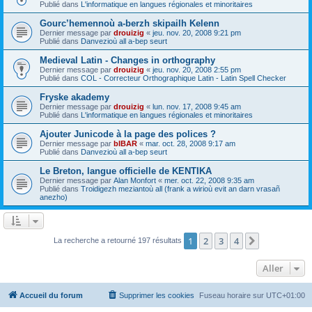
Publié dans
L'informatique en langues régionales et minoritaires
Gourc’hemennoù a-berzh skipailh Kelenn
Dernier message par
drouizig
«
jeu. nov. 20, 2008 9:21 pm
Publié dans
Danvezioù all a-bep seurt
Medieval Latin - Changes in orthography
Dernier message par
drouizig
«
jeu. nov. 20, 2008 2:55 pm
Publié dans
COL - Correcteur Orthographique Latin - Latin Spell Checker
Fryske akademy
Dernier message par
drouizig
«
lun. nov. 17, 2008 9:45 am
Publié dans
L'informatique en langues régionales et minoritaires
Ajouter Junicode à la page des polices ?
Dernier message par
bIBAR
«
mar. oct. 28, 2008 9:17 am
Publié dans
Danvezioù all a-bep seurt
Le Breton, langue officielle de KENTIKA
Dernier message par
Alan Monfort
«
mer. oct. 22, 2008 9:35 am
Publié dans
Troidigezh meziantoù all (frank a wirioù evit an darn vrasañ
anezho)
1
2
3
4
Suivant
La recherche a retourné 197 résultats
Aller
Accueil du forum
Supprimer les cookies
Fuseau horaire sur
UTC+01:00