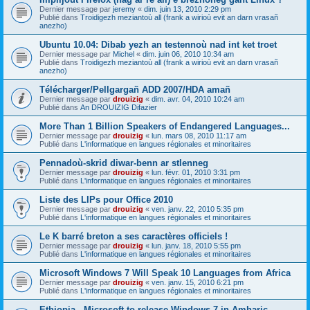
Dernier message par
jeremy
«
dim. juin 13, 2010 2:29 pm
Publié dans
Troidigezh meziantoù all (frank a wirioù evit an darn vrasañ
anezho)
Ubuntu 10.04: Dibab yezh an testennoù nad int ket troet
Dernier message par
Michel
«
dim. juin 06, 2010 10:34 am
Publié dans
Troidigezh meziantoù all (frank a wirioù evit an darn vrasañ
anezho)
Télécharger/Pellgargañ ADD 2007/HDA amañ
Dernier message par
drouizig
«
dim. avr. 04, 2010 10:24 am
Publié dans
An DROUIZIG Difazier
More Than 1 Billion Speakers of Endangered Languages...
Dernier message par
drouizig
«
lun. mars 08, 2010 11:17 am
Publié dans
L'informatique en langues régionales et minoritaires
Pennadoù-skrid diwar-benn ar stlenneg
Dernier message par
drouizig
«
lun. févr. 01, 2010 3:31 pm
Publié dans
L'informatique en langues régionales et minoritaires
Liste des LIPs pour Office 2010
Dernier message par
drouizig
«
ven. janv. 22, 2010 5:35 pm
Publié dans
L'informatique en langues régionales et minoritaires
Le K barré breton a ses caractères officiels !
Dernier message par
drouizig
«
lun. janv. 18, 2010 5:55 pm
Publié dans
L'informatique en langues régionales et minoritaires
Microsoft Windows 7 Will Speak 10 Languages from Africa
Dernier message par
drouizig
«
ven. janv. 15, 2010 6:21 pm
Publié dans
L'informatique en langues régionales et minoritaires
Ethiopia - Microsoft to release Windows 7 in Amharic