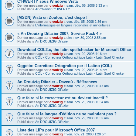
C’HWERTY sous Windows Vista
Dernier message par
drouizig
«
sam. déc. 06, 2008 3:33 pm
Publié dans
Ar c'hlavier C'HWERTY
[MSDN] Vista en Zoulou, c'est dispo !
Dernier message par
drouizig
«
ven. déc. 05, 2008 2:36 pm
Publié dans
L'informatique en langues régionales et minoritaires
« An Drouizig Difazier 2007, Service Pack 4 »
Dernier message par
drouizig
«
dim. nov. 30, 2008 2:55 pm
Publié dans
An DROUIZIG Difazier
Download COL2.x, the latin spellchecker for Microsoft Office
Dernier message par
drouizig
«
sam. nov. 29, 2008 4:16 pm
Publié dans
COL - Correcteur Orthographique Latin - Latin Spell Checker
Oggetto: Correttore Ortografico per il Latino (COL)
Dernier message par
drouizig
«
sam. nov. 29, 2008 4:14 pm
Publié dans
COL - Correcteur Orthographique Latin - Latin Spell Checker
An Drouizig Difazier - Daveoù - Références
Dernier message par
drouizig
«
sam. nov. 29, 2008 11:47 am
Publié dans
An DROUIZIG Difazier
Que faire si le correcteur est ou devient inactif ?
Dernier message par
drouizig
«
sam. nov. 29, 2008 11:34 am
Publié dans
An DROUIZIG Difazier
Que faire si la langue d'édition ne se maintient pas ?
Dernier message par
drouizig
«
sam. nov. 29, 2008 11:32 am
Publié dans
An DROUIZIG Difazier
Liste des LIPs pour Microsoft Office 2007
Dernier message par
drouizig
«
ven. nov. 21, 2008 1:20 pm