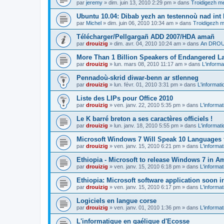
par
jeremy
»
dim. juin 13, 2010 2:29 pm
» dans
Troidigezh me
Ubuntu 10.04: Dibab yezh an testennoù nad int k
par
Michel
»
dim. juin 06, 2010 10:34 am
» dans
Troidigezh m
Télécharger/Pellgargañ ADD 2007/HDA amañ
par
drouizig
»
dim. avr. 04, 2010 10:24 am
» dans
An DROUI
More Than 1 Billion Speakers of Endangered L
par
drouizig
»
lun. mars 08, 2010 11:17 am
» dans
L'informa
Pennadoù-skrid diwar-benn ar stlenneg
par
drouizig
»
lun. févr. 01, 2010 3:31 pm
» dans
L'informati
Liste des LIPs pour Office 2010
par
drouizig
»
ven. janv. 22, 2010 5:35 pm
» dans
L'informat
Le K barré breton a ses caractères officiels !
par
drouizig
»
lun. janv. 18, 2010 5:55 pm
» dans
L'informat
Microsoft Windows 7 Will Speak 10 Languages 
par
drouizig
»
ven. janv. 15, 2010 6:21 pm
» dans
L'informat
Ethiopia - Microsoft to release Windows 7 in A
par
drouizig
»
ven. janv. 15, 2010 6:18 pm
» dans
L'informat
Ethiopia: Microsoft software application soon 
par
drouizig
»
ven. janv. 15, 2010 6:17 pm
» dans
L'informat
Logiciels en langue corse
par
drouizig
»
ven. janv. 01, 2010 1:36 pm
» dans
L'informat
L'informatique en gaélique d'Ecosse