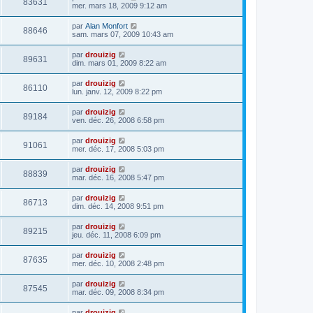
83631
mer. mars 18, 2009 9:12 am
par
Alan Monfort
88646
sam. mars 07, 2009 10:43 am
par
drouizig
89631
dim. mars 01, 2009 8:22 am
par
drouizig
86110
lun. janv. 12, 2009 8:22 pm
par
drouizig
89184
ven. déc. 26, 2008 6:58 pm
par
drouizig
91061
mer. déc. 17, 2008 5:03 pm
par
drouizig
88839
mar. déc. 16, 2008 5:47 pm
par
drouizig
86713
dim. déc. 14, 2008 9:51 pm
par
drouizig
89215
jeu. déc. 11, 2008 6:09 pm
par
drouizig
87635
mer. déc. 10, 2008 2:48 pm
par
drouizig
87545
mar. déc. 09, 2008 8:34 pm
par
drouizig