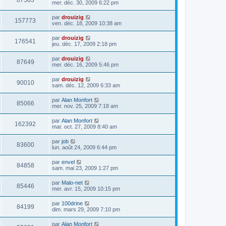
87583
mer. déc. 30, 2009 6:22 pm
par
drouizig
157773
ven. déc. 18, 2009 10:38 am
par
drouizig
176541
jeu. déc. 17, 2009 2:18 pm
par
drouizig
87649
mer. déc. 16, 2009 5:46 pm
par
drouizig
90010
sam. déc. 12, 2009 6:33 am
par
Alan Monfort
85066
mer. nov. 25, 2009 7:18 am
par
Alan Monfort
162392
mar. oct. 27, 2009 8:40 am
par
job
83600
lun. août 24, 2009 6:44 pm
par
envel
84858
sam. mai 23, 2009 1:27 pm
par
Malo-net
85446
mer. avr. 15, 2009 10:15 pm
par
100drine
84199
dim. mars 29, 2009 7:10 pm
par
Alan Monfort