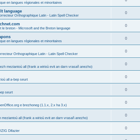
0
ique en langues régionales et minoritaires
ult language
0
rrecteur Orthographique Latin - Latin Spell Checker
technet.com
0
t le breton - Microsoft and the Breton language
Lapons
0
ique en langues régionales et minoritaires
0
recteur Orthographique Latin - Latin Spell Checker
0
gezh meziantoù all (frank a wirioù evit an darn vrasañ anezho)
0
où all a-bep seurt
0
bep seurt
0
enOffice.org e brezhoneg (1.1.x, 2.x ha 3.x)
0
h meziantoù all (frank a wirioù evit an darn vrasañ anezho)
0
ZIG Difazier