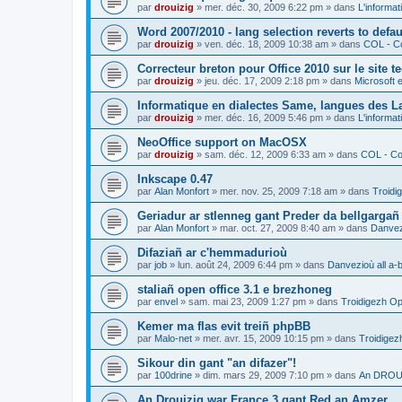
par
drouizig
»
mer. déc. 30, 2009 6:22 pm
» dans
L'informat
Word 2007/2010 - lang selection reverts to defa
par
drouizig
»
ven. déc. 18, 2009 10:38 am
» dans
COL - Co
Correcteur breton pour Office 2010 sur le site 
par
drouizig
»
jeu. déc. 17, 2009 2:18 pm
» dans
Microsoft e
Informatique en dialectes Same, langues des 
par
drouizig
»
mer. déc. 16, 2009 5:46 pm
» dans
L'informat
NeoOffice support on MacOSX
par
drouizig
»
sam. déc. 12, 2009 6:33 am
» dans
COL - Cor
Inkscape 0.47
par
Alan Monfort
»
mer. nov. 25, 2009 7:18 am
» dans
Troidi
Geriadur ar stlenneg gant Preder da bellgargañ
par
Alan Monfort
»
mar. oct. 27, 2009 8:40 am
» dans
Danvezi
Difaziañ ar c'hemmadurioù
par
job
»
lun. août 24, 2009 6:44 pm
» dans
Danvezioù all a-
staliañ open office 3.1 e brezhoneg
par
envel
»
sam. mai 23, 2009 1:27 pm
» dans
Troidigezh Op
Kemer ma flas evit treiñ phpBB
par
Malo-net
»
mer. avr. 15, 2009 10:15 pm
» dans
Troidigez
Sikour din gant "an difazer"!
par
100drine
»
dim. mars 29, 2009 7:10 pm
» dans
An DROUI
An Drouizig war France 3 gant Red an Amzer