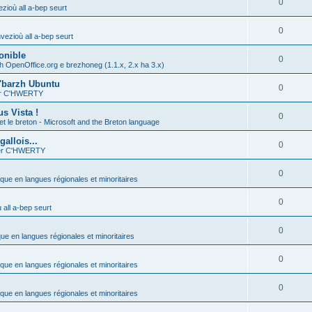
0
zioù all a-bep seurt
0
vezioù all a-bep seurt
onible
0
h OpenOffice.org e brezhoneg (1.1.x, 2.x ha 3.x)
'barzh Ubuntu
0
ier C'HWERTY
s Vista !
0
et le breton - Microsoft and the Breton language
allois...
0
ier C'HWERTY
0
ique en langues régionales et minoritaires
0
all a-bep seurt
0
que en langues régionales et minoritaires
0
ique en langues régionales et minoritaires
0
ique en langues régionales et minoritaires