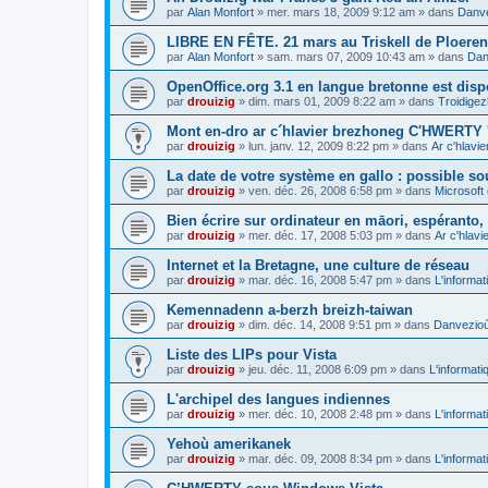
par
Alan Monfort
»
mer. mars 18, 2009 9:12 am
» dans
Danve
LIBRE EN FÊTE. 21 mars au Triskell de Ploeren
par
Alan Monfort
»
sam. mars 07, 2009 10:43 am
» dans
Dan
OpenOffice.org 3.1 en langue bretonne est disp
par
drouizig
»
dim. mars 01, 2009 8:22 am
» dans
Troidigez
Mont en-dro ar c´hlavier brezhoneg C'HWERTY 
par
drouizig
»
lun. janv. 12, 2009 8:22 pm
» dans
Ar c'hlav
La date de votre système en gallo : possible sou
par
drouizig
»
ven. déc. 26, 2008 6:58 pm
» dans
Microsoft 
Bien écrire sur ordinateur en māori, espéranto, g
par
drouizig
»
mer. déc. 17, 2008 5:03 pm
» dans
Ar c'hlav
Internet et la Bretagne, une culture de réseau
par
drouizig
»
mar. déc. 16, 2008 5:47 pm
» dans
L'informat
Kemennadenn a-berzh breizh-taiwan
par
drouizig
»
dim. déc. 14, 2008 9:51 pm
» dans
Danvezioù 
Liste des LIPs pour Vista
par
drouizig
»
jeu. déc. 11, 2008 6:09 pm
» dans
L'informati
L'archipel des langues indiennes
par
drouizig
»
mer. déc. 10, 2008 2:48 pm
» dans
L'informat
Yehoù amerikanek
par
drouizig
»
mar. déc. 09, 2008 8:34 pm
» dans
L'informat