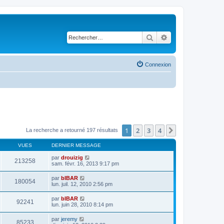
Rechercher
Recherche avancé
Connexion
1
2
3
4
Suivant
La recherche a retourné 197 résultats
VUES
DERNIER MESSAGE
par
drouizig
213258
sam. févr. 16, 2013 9:17 pm
par
bIBAR
180054
lun. juil. 12, 2010 2:56 pm
par
bIBAR
92241
lun. juin 28, 2010 8:14 pm
par
jeremy
85233