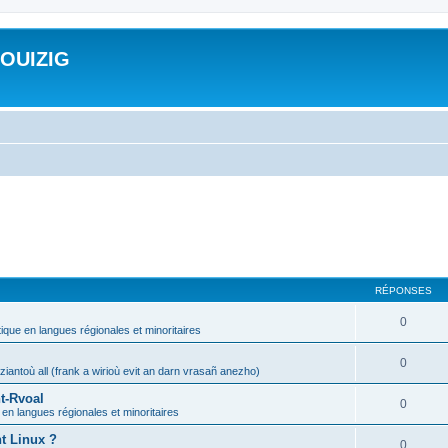
ROUIZIG
RÉPONSES
0
tique en langues régionales et minoritaires
0
iantoù all (frank a wirioù evit an darn vrasañ anezho)
t-Rvoal
0
 en langues régionales et minoritaires
nt Linux ?
0