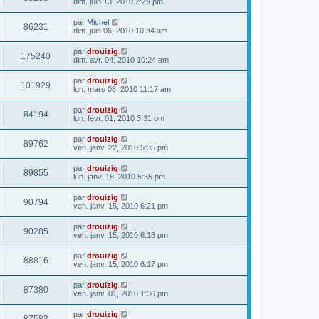
dim. juin 13, 2010 2:29 pm
par
Michel
86231
dim. juin 06, 2010 10:34 am
par
drouizig
175240
dim. avr. 04, 2010 10:24 am
par
drouizig
101929
lun. mars 08, 2010 11:17 am
par
drouizig
84194
lun. févr. 01, 2010 3:31 pm
par
drouizig
89762
ven. janv. 22, 2010 5:35 pm
par
drouizig
89855
lun. janv. 18, 2010 5:55 pm
par
drouizig
90794
ven. janv. 15, 2010 6:21 pm
par
drouizig
90285
ven. janv. 15, 2010 6:18 pm
par
drouizig
88816
ven. janv. 15, 2010 6:17 pm
par
drouizig
87380
ven. janv. 01, 2010 1:36 pm
par
drouizig