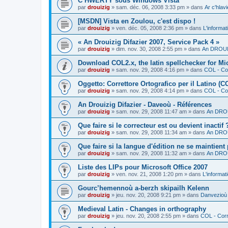
C’HWERTY sous Windows Vista
par
drouizig
»
sam. déc. 06, 2008 3:33 pm
» dans
Ar c'hla
[MSDN] Vista en Zoulou, c'est dispo !
par
drouizig
»
ven. déc. 05, 2008 2:36 pm
» dans
L'informat
« An Drouizig Difazier 2007, Service Pack 4 »
par
drouizig
»
dim. nov. 30, 2008 2:55 pm
» dans
An DROUIZ
Download COL2.x, the latin spellchecker for Mic
par
drouizig
»
sam. nov. 29, 2008 4:16 pm
» dans
COL - Cor
Oggetto: Correttore Ortografico per il Latino (C
par
drouizig
»
sam. nov. 29, 2008 4:14 pm
» dans
COL - Cor
An Drouizig Difazier - Daveoù - Références
par
drouizig
»
sam. nov. 29, 2008 11:47 am
» dans
An DROU
Que faire si le correcteur est ou devient inactif 
par
drouizig
»
sam. nov. 29, 2008 11:34 am
» dans
An DROU
Que faire si la langue d'édition ne se maintient
par
drouizig
»
sam. nov. 29, 2008 11:32 am
» dans
An DROU
Liste des LIPs pour Microsoft Office 2007
par
drouizig
»
ven. nov. 21, 2008 1:20 pm
» dans
L'informat
Gourc’hemennoù a-berzh skipailh Kelenn
par
drouizig
»
jeu. nov. 20, 2008 9:21 pm
» dans
Danvezioù 
Medieval Latin - Changes in orthography
par
drouizig
»
jeu. nov. 20, 2008 2:55 pm
» dans
COL - Corr