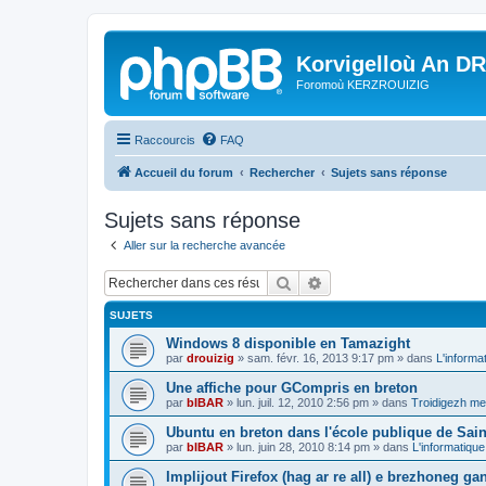
Korvigelloù An D
Foromoù KERZROUIZIG
Raccourcis
FAQ
Accueil du forum
Rechercher
Sujets sans réponse
Sujets sans réponse
Aller sur la recherche avancée
Rechercher
Recherche avancée
SUJETS
Windows 8 disponible en Tamazight
par
drouizig
»
sam. févr. 16, 2013 9:17 pm
» dans
L'informa
Une affiche pour GCompris en breton
par
bIBAR
»
lun. juil. 12, 2010 2:56 pm
» dans
Troidigezh mez
Ubuntu en breton dans l'école publique de Sain
par
bIBAR
»
lun. juin 28, 2010 8:14 pm
» dans
L'informatique
Implijout Firefox (hag ar re all) e brezhoneg ga