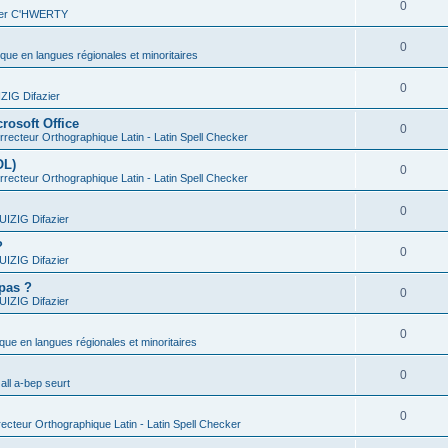
0
vier C'HWERTY
0
ique en langues régionales et minoritaires
0
IG Difazier
rosoft Office
0
recteur Orthographique Latin - Latin Spell Checker
OL)
0
recteur Orthographique Latin - Latin Spell Checker
0
IZIG Difazier
?
0
IZIG Difazier
 pas ?
0
IZIG Difazier
0
ique en langues régionales et minoritaires
0
all a-bep seurt
0
ecteur Orthographique Latin - Latin Spell Checker