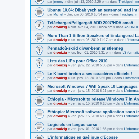
par
jeremy
»
dim. juin 13, 2010 2:29 pm
» dans
Troidigezh me
Ubuntu 10.04: Dibab yezh an testennoù nad int k
par
Michel
»
dim. juin 06, 2010 10:34 am
» dans
Troidigezh m
Télécharger/Pellgargañ ADD 2007/HDA amañ
par
drouizig
»
dim. avr. 04, 2010 10:24 am
» dans
An DROUI
More Than 1 Billion Speakers of Endangered L
par
drouizig
»
lun. mars 08, 2010 11:17 am
» dans
L'informa
Pennadoù-skrid diwar-benn ar stlenneg
par
drouizig
»
lun. févr. 01, 2010 3:31 pm
» dans
L'informati
Liste des LIPs pour Office 2010
par
drouizig
»
ven. janv. 22, 2010 5:35 pm
» dans
L'informat
Le K barré breton a ses caractères officiels !
par
drouizig
»
lun. janv. 18, 2010 5:55 pm
» dans
L'informat
Microsoft Windows 7 Will Speak 10 Languages 
par
drouizig
»
ven. janv. 15, 2010 6:21 pm
» dans
L'informat
Ethiopia - Microsoft to release Windows 7 in A
par
drouizig
»
ven. janv. 15, 2010 6:18 pm
» dans
L'informat
Ethiopia: Microsoft software application soon 
par
drouizig
»
ven. janv. 15, 2010 6:17 pm
» dans
L'informat
Logiciels en langue corse
par
drouizig
»
ven. janv. 01, 2010 1:36 pm
» dans
L'informat
L'informatique en gaélique d'Ecosse