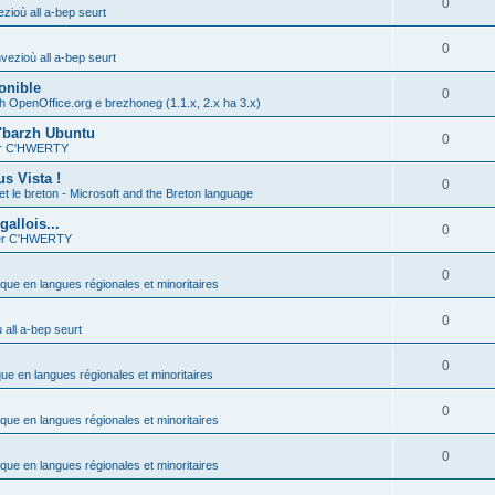
0
zioù all a-bep seurt
0
vezioù all a-bep seurt
onible
0
h OpenOffice.org e brezhoneg (1.1.x, 2.x ha 3.x)
'barzh Ubuntu
0
ier C'HWERTY
s Vista !
0
et le breton - Microsoft and the Breton language
allois...
0
ier C'HWERTY
0
ique en langues régionales et minoritaires
0
all a-bep seurt
0
que en langues régionales et minoritaires
0
ique en langues régionales et minoritaires
0
ique en langues régionales et minoritaires