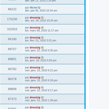
dim. juin 13, 2010 2:29 pm
par
Michel
86222
dim. juin 06, 2010 10:34 am
par
drouizig
175230
dim. avr. 04, 2010 10:24 am
par
drouizig
101910
lun. mars 08, 2010 11:17 am
par
drouizig
84190
lun. févr. 01, 2010 3:31 pm
par
drouizig
89757
ven. janv. 22, 2010 5:35 pm
par
drouizig
89851
lun. janv. 18, 2010 5:55 pm
par
drouizig
90782
ven. janv. 15, 2010 6:21 pm
par
drouizig
90278
ven. janv. 15, 2010 6:18 pm
par
drouizig
88808
ven. janv. 15, 2010 6:17 pm
par
drouizig
87373
ven. janv. 01, 2010 1:36 pm
par
drouizig