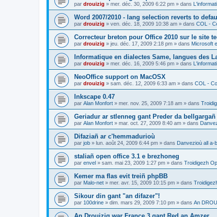
par
drouizig
»
mer. déc. 30, 2009 6:22 pm
» dans
L'informat
Word 2007/2010 - lang selection reverts to defa
par
drouizig
»
ven. déc. 18, 2009 10:38 am
» dans
COL - Co
Correcteur breton pour Office 2010 sur le site 
par
drouizig
»
jeu. déc. 17, 2009 2:18 pm
» dans
Microsoft e
Informatique en dialectes Same, langues des 
par
drouizig
»
mer. déc. 16, 2009 5:46 pm
» dans
L'informat
NeoOffice support on MacOSX
par
drouizig
»
sam. déc. 12, 2009 6:33 am
» dans
COL - Cor
Inkscape 0.47
par
Alan Monfort
»
mer. nov. 25, 2009 7:18 am
» dans
Troidi
Geriadur ar stlenneg gant Preder da bellgargañ
par
Alan Monfort
»
mar. oct. 27, 2009 8:40 am
» dans
Danvezi
Difaziañ ar c'hemmadurioù
par
job
»
lun. août 24, 2009 6:44 pm
» dans
Danvezioù all a-
staliañ open office 3.1 e brezhoneg
par
envel
»
sam. mai 23, 2009 1:27 pm
» dans
Troidigezh Op
Kemer ma flas evit treiñ phpBB
par
Malo-net
»
mer. avr. 15, 2009 10:15 pm
» dans
Troidigez
Sikour din gant "an difazer"!
par
100drine
»
dim. mars 29, 2009 7:10 pm
» dans
An DROUI
An Drouizig war France 3 gant Red an Amzer