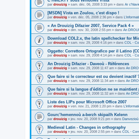
C’HWERTY sous Windows Vista
par
drouizig
»
sam. déc. 06, 2008 3:33 pm
» dans
Ar c'hla
[MSDN] Vista en Zoulou, c'est dispo !
par
drouizig
»
ven. déc. 05, 2008 2:36 pm
» dans
L'informat
« An Drouizig Difazier 2007, Service Pack 4 »
par
drouizig
»
dim. nov. 30, 2008 2:55 pm
» dans
An DROUIZ
Download COL2.x, the latin spellchecker for Mic
par
drouizig
»
sam. nov. 29, 2008 4:16 pm
» dans
COL - Cor
Oggetto: Correttore Ortografico per il Latino (C
par
drouizig
»
sam. nov. 29, 2008 4:14 pm
» dans
COL - Cor
An Drouizig Difazier - Daveoù - Références
par
drouizig
»
sam. nov. 29, 2008 11:47 am
» dans
An DROU
Que faire si le correcteur est ou devient inactif 
par
drouizig
»
sam. nov. 29, 2008 11:34 am
» dans
An DROU
Que faire si la langue d'édition ne se maintient
par
drouizig
»
sam. nov. 29, 2008 11:32 am
» dans
An DROU
Liste des LIPs pour Microsoft Office 2007
par
drouizig
»
ven. nov. 21, 2008 1:20 pm
» dans
L'informat
Gourc’hemennoù a-berzh skipailh Kelenn
par
drouizig
»
jeu. nov. 20, 2008 9:21 pm
» dans
Danvezioù 
Medieval Latin - Changes in orthography
par
drouizig
»
jeu. nov. 20, 2008 2:55 pm
» dans
COL - Corr