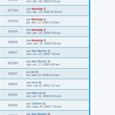
87581
mer. déc. 30, 2009 6:22 pm
par
drouizig
157766
ven. déc. 18, 2009 10:38 am
par
drouizig
176532
jeu. déc. 17, 2009 2:18 pm
par
drouizig
87644
mer. déc. 16, 2009 5:46 pm
par
drouizig
90009
sam. déc. 12, 2009 6:33 am
par
Alan Monfort
85057
mer. nov. 25, 2009 7:18 am
par
Alan Monfort
162383
mar. oct. 27, 2009 8:40 am
par
job
83597
lun. août 24, 2009 6:44 pm
par
envel
84855
sam. mai 23, 2009 1:27 pm
par
Malo-net
85442
mer. avr. 15, 2009 10:15 pm
par
100drine
84194
dim. mars 29, 2009 7:10 pm
par
Alan Monfort