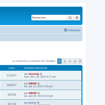
Rechercher
Recherche avancé
Connexion
1
2
3
4
Suivant
La recherche a retourné 197 résultats
VUES
DERNIER MESSAGE
par
drouizig
213247
sam. févr. 16, 2013 9:17 pm
par
bIBAR
180047
lun. juil. 12, 2010 2:56 pm
par
bIBAR
92238
lun. juin 28, 2010 8:14 pm
par
jeremy
85229