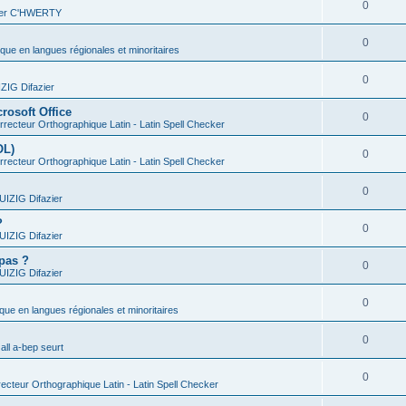
0
vier C'HWERTY
0
ique en langues régionales et minoritaires
0
IG Difazier
rosoft Office
0
recteur Orthographique Latin - Latin Spell Checker
OL)
0
recteur Orthographique Latin - Latin Spell Checker
0
IZIG Difazier
?
0
IZIG Difazier
 pas ?
0
IZIG Difazier
0
ique en langues régionales et minoritaires
0
all a-bep seurt
0
ecteur Orthographique Latin - Latin Spell Checker