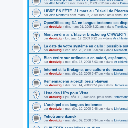
par
Alan Monfort
»
mer. mars 18, 2009 9:12 am
» dans
Danve
LIBRE EN FÊTE. 21 mars au Triskell de Ploeren
par
Alan Monfort
»
sam. mars 07, 2009 10:43 am
» dans
Dan
OpenOffice.org 3.1 en langue bretonne est disp
par
drouizig
»
dim. mars 01, 2009 8:22 am
» dans
Troidigez
Mont en-dro ar c´hlavier brezhoneg C'HWERTY 
par
drouizig
»
lun. janv. 12, 2009 8:22 pm
» dans
Ar c'hlav
La date de votre système en gallo : possible sou
par
drouizig
»
ven. déc. 26, 2008 6:58 pm
» dans
Microsoft 
Bien écrire sur ordinateur en māori, espéranto, g
par
drouizig
»
mer. déc. 17, 2008 5:03 pm
» dans
Ar c'hlav
Internet et la Bretagne, une culture de réseau
par
drouizig
»
mar. déc. 16, 2008 5:47 pm
» dans
L'informat
Kemennadenn a-berzh breizh-taiwan
par
drouizig
»
dim. déc. 14, 2008 9:51 pm
» dans
Danvezioù 
Liste des LIPs pour Vista
par
drouizig
»
jeu. déc. 11, 2008 6:09 pm
» dans
L'informati
L'archipel des langues indiennes
par
drouizig
»
mer. déc. 10, 2008 2:48 pm
» dans
L'informat
Yehoù amerikanek
par
drouizig
»
mar. déc. 09, 2008 8:34 pm
» dans
L'informat