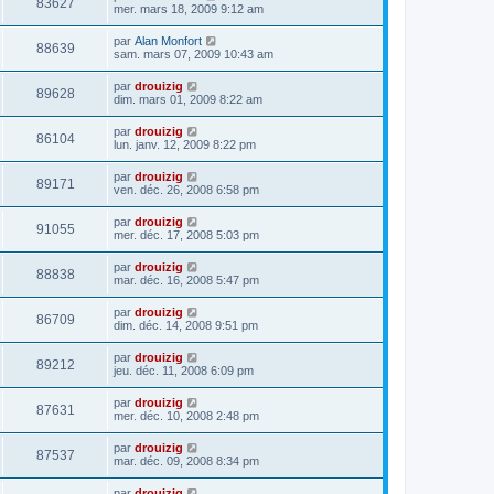
83627
mer. mars 18, 2009 9:12 am
par
Alan Monfort
88639
sam. mars 07, 2009 10:43 am
par
drouizig
89628
dim. mars 01, 2009 8:22 am
par
drouizig
86104
lun. janv. 12, 2009 8:22 pm
par
drouizig
89171
ven. déc. 26, 2008 6:58 pm
par
drouizig
91055
mer. déc. 17, 2008 5:03 pm
par
drouizig
88838
mar. déc. 16, 2008 5:47 pm
par
drouizig
86709
dim. déc. 14, 2008 9:51 pm
par
drouizig
89212
jeu. déc. 11, 2008 6:09 pm
par
drouizig
87631
mer. déc. 10, 2008 2:48 pm
par
drouizig
87537
mar. déc. 09, 2008 8:34 pm
par
drouizig