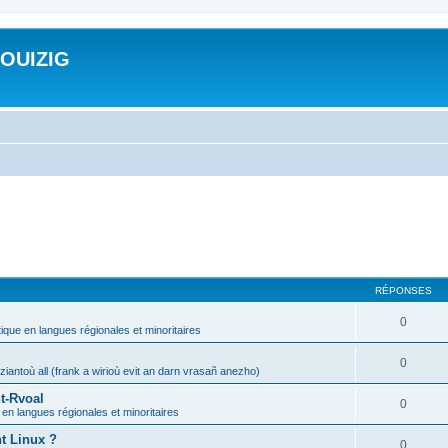
ROUIZIG
RÉPONSES
0
tique en langues régionales et minoritaires
0
iantoù all (frank a wirioù evit an darn vrasañ anezho)
t-Rvoal
0
 en langues régionales et minoritaires
nt Linux ?
0