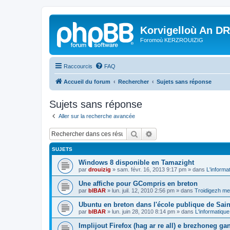
Korvigelloù An D
Foromoù KERZROUIZIG
Raccourcis
FAQ
Accueil du forum
Rechercher
Sujets sans réponse
Sujets sans réponse
Aller sur la recherche avancée
Rechercher
Recherche avancée
SUJETS
Windows 8 disponible en Tamazight
par
drouizig
»
sam. févr. 16, 2013 9:17 pm
» dans
L'informa
Une affiche pour GCompris en breton
par
bIBAR
»
lun. juil. 12, 2010 2:56 pm
» dans
Troidigezh mez
Ubuntu en breton dans l'école publique de Sain
par
bIBAR
»
lun. juin 28, 2010 8:14 pm
» dans
L'informatique
Implijout Firefox (hag ar re all) e brezhoneg ga