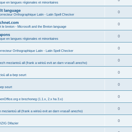
0
ique en langues régionales et minoritaires
ult language
0
rrecteur Orthographique Latin - Latin Spell Checker
technet.com
0
t le breton - Microsoft and the Breton language
Lapons
0
ique en langues régionales et minoritaires
0
recteur Orthographique Latin - Latin Spell Checker
0
gezh meziantoù all (frank a wirioù evit an darn vrasañ anezho)
0
où all a-bep seurt
0
bep seurt
0
enOffice.org e brezhoneg (1.1.x, 2.x ha 3.x)
0
h meziantoù all (frank a wirioù evit an darn vrasañ anezho)
0
ZIG Difazier