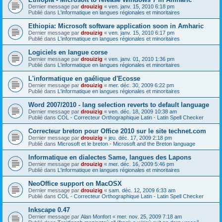
Dernier message par
drouizig
«
ven. janv. 15, 2010 6:18 pm
Publié dans
L'informatique en langues régionales et minoritaires
Ethiopia: Microsoft software application soon in Amharic
Dernier message par
drouizig
«
ven. janv. 15, 2010 6:17 pm
Publié dans
L'informatique en langues régionales et minoritaires
Logiciels en langue corse
Dernier message par
drouizig
«
ven. janv. 01, 2010 1:36 pm
Publié dans
L'informatique en langues régionales et minoritaires
L'informatique en gaélique d'Ecosse
Dernier message par
drouizig
«
mer. déc. 30, 2009 6:22 pm
Publié dans
L'informatique en langues régionales et minoritaires
Word 2007/2010 - lang selection reverts to default language
Dernier message par
drouizig
«
ven. déc. 18, 2009 10:38 am
Publié dans
COL - Correcteur Orthographique Latin - Latin Spell Checker
Correcteur breton pour Office 2010 sur le site technet.com
Dernier message par
drouizig
«
jeu. déc. 17, 2009 2:18 pm
Publié dans
Microsoft et le breton - Microsoft and the Breton language
Informatique en dialectes Same, langues des Lapons
Dernier message par
drouizig
«
mer. déc. 16, 2009 5:46 pm
Publié dans
L'informatique en langues régionales et minoritaires
NeoOffice support on MacOSX
Dernier message par
drouizig
«
sam. déc. 12, 2009 6:33 am
Publié dans
COL - Correcteur Orthographique Latin - Latin Spell Checker
Inkscape 0.47
Dernier message par
Alan Monfort
«
mer. nov. 25, 2009 7:18 am