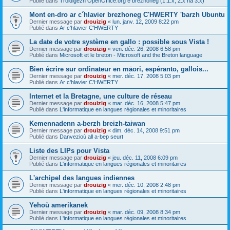
Publié dans
Troidigezh OpenOffice.org e brezhoneg (1.1.x, 2.x ha 3.x)
Mont en-dro ar c´hlavier brezhoneg C'HWERTY 'barzh Ubuntu
Dernier message par
drouizig
«
lun. janv. 12, 2009 8:22 pm
Publié dans
Ar c'hlavier C'HWERTY
La date de votre système en gallo : possible sous Vista !
Dernier message par
drouizig
«
ven. déc. 26, 2008 6:58 pm
Publié dans
Microsoft et le breton - Microsoft and the Breton language
Bien écrire sur ordinateur en māori, espéranto, gallois...
Dernier message par
drouizig
«
mer. déc. 17, 2008 5:03 pm
Publié dans
Ar c'hlavier C'HWERTY
Internet et la Bretagne, une culture de réseau
Dernier message par
drouizig
«
mar. déc. 16, 2008 5:47 pm
Publié dans
L'informatique en langues régionales et minoritaires
Kemennadenn a-berzh breizh-taiwan
Dernier message par
drouizig
«
dim. déc. 14, 2008 9:51 pm
Publié dans
Danvezioù all a-bep seurt
Liste des LIPs pour Vista
Dernier message par
drouizig
«
jeu. déc. 11, 2008 6:09 pm
Publié dans
L'informatique en langues régionales et minoritaires
L'archipel des langues indiennes
Dernier message par
drouizig
«
mer. déc. 10, 2008 2:48 pm
Publié dans
L'informatique en langues régionales et minoritaires
Yehoù amerikanek
Dernier message par
drouizig
«
mar. déc. 09, 2008 8:34 pm
Publié dans
L'informatique en langues régionales et minoritaires