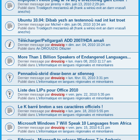
Dernier message par
jeremy
«
dim. juin 13, 2010 2:29 pm
Publié dans
Troidigezh meziantoù all (frank a wirioù evit an darn vrasañ
anezho)
Ubuntu 10.04: Dibab yezh an testennoù nad int ket troet
Dernier message par
Michel
«
dim. juin 06, 2010 10:34 am
Publié dans
Troidigezh meziantoù all (frank a wirioù evit an darn vrasañ
anezho)
Télécharger/Pellgargañ ADD 2007/HDA amañ
Dernier message par
drouizig
«
dim. avr. 04, 2010 10:24 am
Publié dans
An DROUIZIG Difazier
More Than 1 Billion Speakers of Endangered Languages...
Dernier message par
drouizig
«
lun. mars 08, 2010 11:17 am
Publié dans
L'informatique en langues régionales et minoritaires
Pennadoù-skrid diwar-benn ar stlenneg
Dernier message par
drouizig
«
lun. févr. 01, 2010 3:31 pm
Publié dans
L'informatique en langues régionales et minoritaires
Liste des LIPs pour Office 2010
Dernier message par
drouizig
«
ven. janv. 22, 2010 5:35 pm
Publié dans
L'informatique en langues régionales et minoritaires
Le K barré breton a ses caractères officiels !
Dernier message par
drouizig
«
lun. janv. 18, 2010 5:55 pm
Publié dans
L'informatique en langues régionales et minoritaires
Microsoft Windows 7 Will Speak 10 Languages from Africa
Dernier message par
drouizig
«
ven. janv. 15, 2010 6:21 pm
Publié dans
L'informatique en langues régionales et minoritaires
Ethiopia - Microsoft to release Windows 7 in Amharic