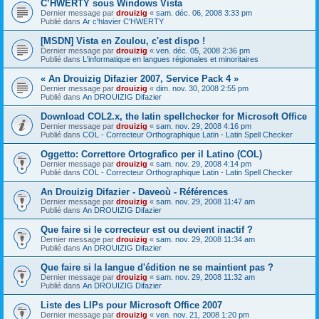
C’HWERTY sous Windows Vista
Dernier message par
drouizig
«
sam. déc. 06, 2008 3:33 pm
Publié dans
Ar c'hlavier C'HWERTY
[MSDN] Vista en Zoulou, c'est dispo !
Dernier message par
drouizig
«
ven. déc. 05, 2008 2:36 pm
Publié dans
L'informatique en langues régionales et minoritaires
« An Drouizig Difazier 2007, Service Pack 4 »
Dernier message par
drouizig
«
dim. nov. 30, 2008 2:55 pm
Publié dans
An DROUIZIG Difazier
Download COL2.x, the latin spellchecker for Microsoft Office
Dernier message par
drouizig
«
sam. nov. 29, 2008 4:16 pm
Publié dans
COL - Correcteur Orthographique Latin - Latin Spell Checker
Oggetto: Correttore Ortografico per il Latino (COL)
Dernier message par
drouizig
«
sam. nov. 29, 2008 4:14 pm
Publié dans
COL - Correcteur Orthographique Latin - Latin Spell Checker
An Drouizig Difazier - Daveoù - Références
Dernier message par
drouizig
«
sam. nov. 29, 2008 11:47 am
Publié dans
An DROUIZIG Difazier
Que faire si le correcteur est ou devient inactif ?
Dernier message par
drouizig
«
sam. nov. 29, 2008 11:34 am
Publié dans
An DROUIZIG Difazier
Que faire si la langue d'édition ne se maintient pas ?
Dernier message par
drouizig
«
sam. nov. 29, 2008 11:32 am
Publié dans
An DROUIZIG Difazier
Liste des LIPs pour Microsoft Office 2007
Dernier message par
drouizig
«
ven. nov. 21, 2008 1:20 pm