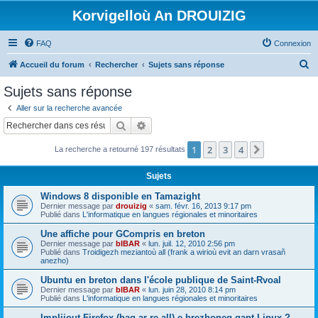
Korvigelloù An DROUIZIG
FAQ
Connexion
R
Accueil du forum
Rechercher
Sujets sans réponse
e
Sujets sans réponse
c
Aller sur la recherche avancée
h
Rechercher
Recherche avancée
e
1
2
3
4
Suivant
La recherche a retourné 197 résultats
r
c
Sujets
h
Windows 8 disponible en Tamazight
e
Dernier message par
drouizig
«
sam. févr. 16, 2013 9:17 pm
Publié dans
L'informatique en langues régionales et minoritaires
r
Une affiche pour GCompris en breton
Dernier message par
bIBAR
«
lun. juil. 12, 2010 2:56 pm
Publié dans
Troidigezh meziantoù all (frank a wirioù evit an darn vrasañ
anezho)
Ubuntu en breton dans l'école publique de Saint-Rvoal
Dernier message par
bIBAR
«
lun. juin 28, 2010 8:14 pm
Publié dans
L'informatique en langues régionales et minoritaires
Implijout Firefox (hag ar re all) e brezhoneg gant Linux ?