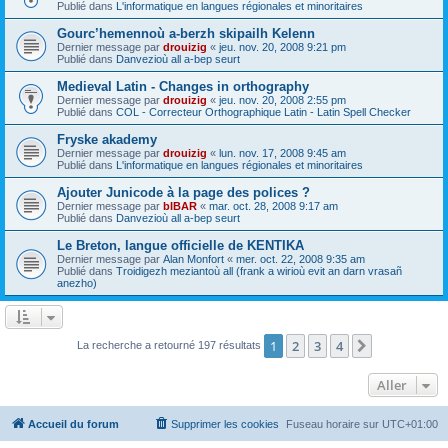
Publié dans
L'informatique en langues régionales et minoritaires
Gourc’hemennoù a-berzh skipailh Kelenn
Dernier message par
drouizig
«
jeu. nov. 20, 2008 9:21 pm
Publié dans
Danvezioù all a-bep seurt
Medieval Latin - Changes in orthography
Dernier message par
drouizig
«
jeu. nov. 20, 2008 2:55 pm
Publié dans
COL - Correcteur Orthographique Latin - Latin Spell Checker
Fryske akademy
Dernier message par
drouizig
«
lun. nov. 17, 2008 9:45 am
Publié dans
L'informatique en langues régionales et minoritaires
Ajouter Junicode à la page des polices ?
Dernier message par
bIBAR
«
mar. oct. 28, 2008 9:17 am
Publié dans
Danvezioù all a-bep seurt
Le Breton, langue officielle de KENTIKA
Dernier message par
Alan Monfort
«
mer. oct. 22, 2008 9:35 am
Publié dans
Troidigezh meziantoù all (frank a wirioù evit an darn vrasañ
anezho)
1
2
3
4
Suivant
La recherche a retourné 197 résultats
Aller
Accueil du forum
Supprimer les cookies
Fuseau horaire sur
UTC+01:00