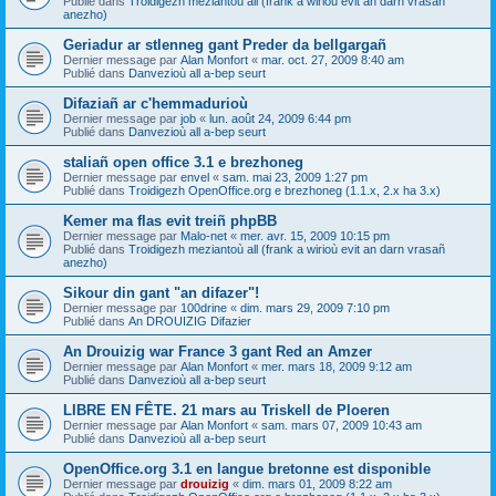
Publié dans
Troidigezh meziantoù all (frank a wirioù evit an darn vrasañ
anezho)
Geriadur ar stlenneg gant Preder da bellgargañ
Dernier message par
Alan Monfort
«
mar. oct. 27, 2009 8:40 am
Publié dans
Danvezioù all a-bep seurt
Difaziañ ar c'hemmadurioù
Dernier message par
job
«
lun. août 24, 2009 6:44 pm
Publié dans
Danvezioù all a-bep seurt
staliañ open office 3.1 e brezhoneg
Dernier message par
envel
«
sam. mai 23, 2009 1:27 pm
Publié dans
Troidigezh OpenOffice.org e brezhoneg (1.1.x, 2.x ha 3.x)
Kemer ma flas evit treiñ phpBB
Dernier message par
Malo-net
«
mer. avr. 15, 2009 10:15 pm
Publié dans
Troidigezh meziantoù all (frank a wirioù evit an darn vrasañ
anezho)
Sikour din gant "an difazer"!
Dernier message par
100drine
«
dim. mars 29, 2009 7:10 pm
Publié dans
An DROUIZIG Difazier
An Drouizig war France 3 gant Red an Amzer
Dernier message par
Alan Monfort
«
mer. mars 18, 2009 9:12 am
Publié dans
Danvezioù all a-bep seurt
LIBRE EN FÊTE. 21 mars au Triskell de Ploeren
Dernier message par
Alan Monfort
«
sam. mars 07, 2009 10:43 am
Publié dans
Danvezioù all a-bep seurt
OpenOffice.org 3.1 en langue bretonne est disponible
Dernier message par
drouizig
«
dim. mars 01, 2009 8:22 am