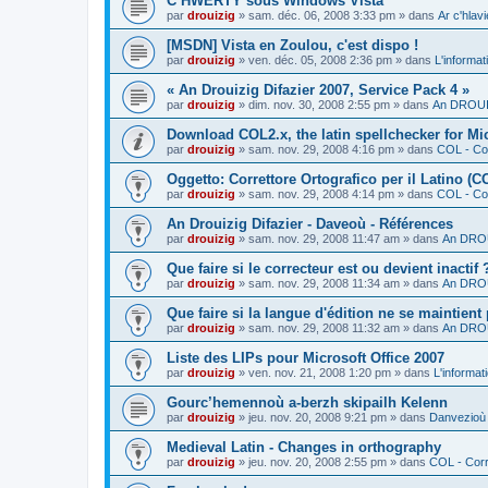
C’HWERTY sous Windows Vista
par
drouizig
»
sam. déc. 06, 2008 3:33 pm
» dans
Ar c'hla
[MSDN] Vista en Zoulou, c'est dispo !
par
drouizig
»
ven. déc. 05, 2008 2:36 pm
» dans
L'informat
« An Drouizig Difazier 2007, Service Pack 4 »
par
drouizig
»
dim. nov. 30, 2008 2:55 pm
» dans
An DROUIZ
Download COL2.x, the latin spellchecker for Mic
par
drouizig
»
sam. nov. 29, 2008 4:16 pm
» dans
COL - Cor
Oggetto: Correttore Ortografico per il Latino (C
par
drouizig
»
sam. nov. 29, 2008 4:14 pm
» dans
COL - Cor
An Drouizig Difazier - Daveoù - Références
par
drouizig
»
sam. nov. 29, 2008 11:47 am
» dans
An DROU
Que faire si le correcteur est ou devient inactif 
par
drouizig
»
sam. nov. 29, 2008 11:34 am
» dans
An DROU
Que faire si la langue d'édition ne se maintient
par
drouizig
»
sam. nov. 29, 2008 11:32 am
» dans
An DROU
Liste des LIPs pour Microsoft Office 2007
par
drouizig
»
ven. nov. 21, 2008 1:20 pm
» dans
L'informat
Gourc’hemennoù a-berzh skipailh Kelenn
par
drouizig
»
jeu. nov. 20, 2008 9:21 pm
» dans
Danvezioù 
Medieval Latin - Changes in orthography
par
drouizig
»
jeu. nov. 20, 2008 2:55 pm
» dans
COL - Corr