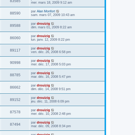
83585
mer. mars 18, 2009 9:12 am
par
Alan Monfort
88590
sam. mars 07, 2009 10:43 am
par
drouizig
89588
dim. mars 01, 2009 8:22 am
par
drouizig
86060
lun. janv. 12, 2009 8:22 pm
par
drouizig
89117
ven. déc. 26, 2008 6:58 pm
par
drouizig
90998
mer. déc. 17, 2008 5:03 pm
par
drouizig
88785
mar. déc. 16, 2008 5:47 pm
par
drouizig
86662
dim. déc. 14, 2008 9:51 pm
par
drouizig
89152
jeu. déc. 11, 2008 6:09 pm
par
drouizig
87578
mer. déc. 10, 2008 2:48 pm
par
drouizig
87494
mar. déc. 09, 2008 8:34 pm
par
drouizig