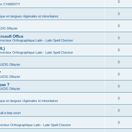
0
vier C'HWERTY
0
ique en langues régionales et minoritaires
0
IG Difazier
rosoft Office
0
recteur Orthographique Latin - Latin Spell Checker
OL)
0
recteur Orthographique Latin - Latin Spell Checker
0
IZIG Difazier
?
0
IZIG Difazier
 pas ?
0
IZIG Difazier
0
ique en langues régionales et minoritaires
0
all a-bep seurt
0
ecteur Orthographique Latin - Latin Spell Checker