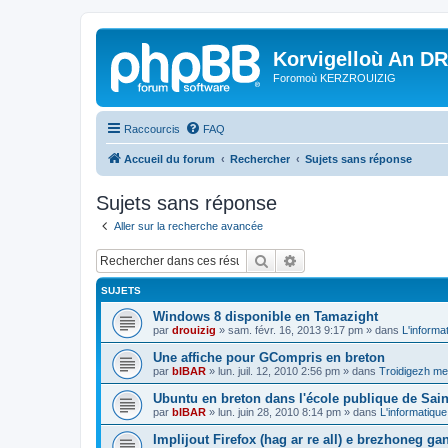
Korvigelloù An D
Foromoù KERZROUIZIG
Raccourcis
FAQ
Accueil du forum
Rechercher
Sujets sans réponse
Sujets sans réponse
Aller sur la recherche avancée
Rechercher
Recherche avancée
SUJETS
Windows 8 disponible en Tamazight
par
drouizig
»
sam. févr. 16, 2013 9:17 pm
» dans
L'informa
Une affiche pour GCompris en breton
par
bIBAR
»
lun. juil. 12, 2010 2:56 pm
» dans
Troidigezh mez
Ubuntu en breton dans l'école publique de Sain
par
bIBAR
»
lun. juin 28, 2010 8:14 pm
» dans
L'informatique
Implijout Firefox (hag ar re all) e brezhoneg ga