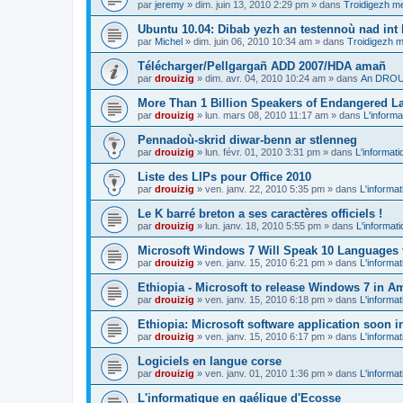
par
jeremy
»
dim. juin 13, 2010 2:29 pm
» dans
Troidigezh me
Ubuntu 10.04: Dibab yezh an testennoù nad int k
par
Michel
»
dim. juin 06, 2010 10:34 am
» dans
Troidigezh m
Télécharger/Pellgargañ ADD 2007/HDA amañ
par
drouizig
»
dim. avr. 04, 2010 10:24 am
» dans
An DROUI
More Than 1 Billion Speakers of Endangered L
par
drouizig
»
lun. mars 08, 2010 11:17 am
» dans
L'informa
Pennadoù-skrid diwar-benn ar stlenneg
par
drouizig
»
lun. févr. 01, 2010 3:31 pm
» dans
L'informati
Liste des LIPs pour Office 2010
par
drouizig
»
ven. janv. 22, 2010 5:35 pm
» dans
L'informat
Le K barré breton a ses caractères officiels !
par
drouizig
»
lun. janv. 18, 2010 5:55 pm
» dans
L'informat
Microsoft Windows 7 Will Speak 10 Languages 
par
drouizig
»
ven. janv. 15, 2010 6:21 pm
» dans
L'informat
Ethiopia - Microsoft to release Windows 7 in A
par
drouizig
»
ven. janv. 15, 2010 6:18 pm
» dans
L'informat
Ethiopia: Microsoft software application soon 
par
drouizig
»
ven. janv. 15, 2010 6:17 pm
» dans
L'informat
Logiciels en langue corse
par
drouizig
»
ven. janv. 01, 2010 1:36 pm
» dans
L'informat
L'informatique en gaélique d'Ecosse