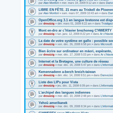
par
Alan Monfort
»
mer. mars 18, 2009 9:12 am
» dans
Danve
LIBRE EN FÊTE. 21 mars au Triskell de Ploeren
par
Alan Monfort
»
sam. mars 07, 2009 10:43 am
» dans
Dan
OpenOffice.org 3.1 en langue bretonne est disp
par
drouizig
»
dim. mars 01, 2009 8:22 am
» dans
Troidigez
Mont en-dro ar c´hlavier brezhoneg C'HWERTY 
par
drouizig
»
lun. janv. 12, 2009 8:22 pm
» dans
Ar c'hlav
La date de votre système en gallo : possible sou
par
drouizig
»
ven. déc. 26, 2008 6:58 pm
» dans
Microsoft 
Bien écrire sur ordinateur en māori, espéranto, g
par
drouizig
»
mer. déc. 17, 2008 5:03 pm
» dans
Ar c'hlav
Internet et la Bretagne, une culture de réseau
par
drouizig
»
mar. déc. 16, 2008 5:47 pm
» dans
L'informat
Kemennadenn a-berzh breizh-taiwan
par
drouizig
»
dim. déc. 14, 2008 9:51 pm
» dans
Danvezioù 
Liste des LIPs pour Vista
par
drouizig
»
jeu. déc. 11, 2008 6:09 pm
» dans
L'informati
L'archipel des langues indiennes
par
drouizig
»
mer. déc. 10, 2008 2:48 pm
» dans
L'informat
Yehoù amerikanek
par
drouizig
»
mar. déc. 09, 2008 8:34 pm
» dans
L'informat