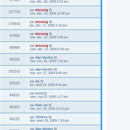
87530
mer. déc. 30, 2009 6:22 pm
par
drouizig
157701
ven. déc. 18, 2009 10:38 am
par
drouizig
176441
jeu. déc. 17, 2009 2:18 pm
par
drouizig
87600
mer. déc. 16, 2009 5:46 pm
par
drouizig
89969
sam. déc. 12, 2009 6:33 am
par
Alan Monfort
85026
mer. nov. 25, 2009 7:18 am
par
Alan Monfort
162331
mar. oct. 27, 2009 8:40 am
par
job
83550
lun. août 24, 2009 6:44 pm
par
envel
84810
sam. mai 23, 2009 1:27 pm
par
Malo-net
85402
mer. avr. 15, 2009 10:15 pm
par
100drine
84152
dim. mars 29, 2009 7:10 pm
par
Alan Monfort