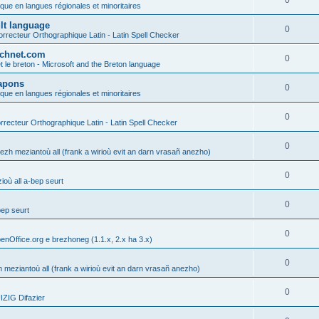
0
ique en langues régionales et minoritaires
ult language
0
rrecteur Orthographique Latin - Latin Spell Checker
technet.com
0
t le breton - Microsoft and the Breton language
Lapons
0
ique en langues régionales et minoritaires
0
recteur Orthographique Latin - Latin Spell Checker
0
gezh meziantoù all (frank a wirioù evit an darn vrasañ anezho)
0
où all a-bep seurt
0
bep seurt
0
enOffice.org e brezhoneg (1.1.x, 2.x ha 3.x)
0
h meziantoù all (frank a wirioù evit an darn vrasañ anezho)
0
ZIG Difazier