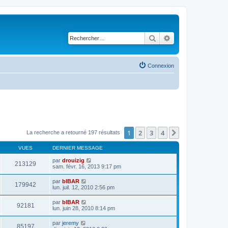
Rechercher
Recherche avancé
Connexion
1
2
3
4
Suivant
La recherche a retourné 197 résultats
VUES
DERNIER MESSAGE
par
drouizig
213129
sam. févr. 16, 2013 9:17 pm
par
bIBAR
179942
lun. juil. 12, 2010 2:56 pm
par
bIBAR
92181
lun. juin 28, 2010 8:14 pm
par
jeremy
85197