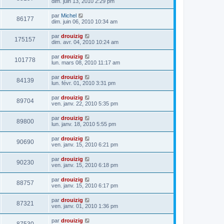
dim. juin 13, 2010 2:29 pm
par
Michel
86177
dim. juin 06, 2010 10:34 am
par
drouizig
175157
dim. avr. 04, 2010 10:24 am
par
drouizig
101778
lun. mars 08, 2010 11:17 am
par
drouizig
84139
lun. févr. 01, 2010 3:31 pm
par
drouizig
89704
ven. janv. 22, 2010 5:35 pm
par
drouizig
89800
lun. janv. 18, 2010 5:55 pm
par
drouizig
90690
ven. janv. 15, 2010 6:21 pm
par
drouizig
90230
ven. janv. 15, 2010 6:18 pm
par
drouizig
88757
ven. janv. 15, 2010 6:17 pm
par
drouizig
87321
ven. janv. 01, 2010 1:36 pm
par
drouizig