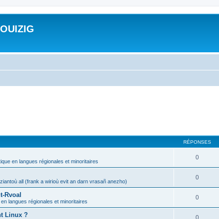
ROUIZIG
RÉPONSES
0
tique en langues régionales et minoritaires
0
iantoù all (frank a wirioù evit an darn vrasañ anezho)
t-Rvoal
0
 en langues régionales et minoritaires
nt Linux ?
0