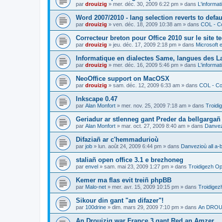
par
drouizig
»
mer. déc. 30, 2009 6:22 pm
» dans
L'informat
Word 2007/2010 - lang selection reverts to defa
par
drouizig
»
ven. déc. 18, 2009 10:38 am
» dans
COL - Co
Correcteur breton pour Office 2010 sur le site 
par
drouizig
»
jeu. déc. 17, 2009 2:18 pm
» dans
Microsoft e
Informatique en dialectes Same, langues des 
par
drouizig
»
mer. déc. 16, 2009 5:46 pm
» dans
L'informat
NeoOffice support on MacOSX
par
drouizig
»
sam. déc. 12, 2009 6:33 am
» dans
COL - Cor
Inkscape 0.47
par
Alan Monfort
»
mer. nov. 25, 2009 7:18 am
» dans
Troidi
Geriadur ar stlenneg gant Preder da bellgargañ
par
Alan Monfort
»
mar. oct. 27, 2009 8:40 am
» dans
Danvezi
Difaziañ ar c'hemmadurioù
par
job
»
lun. août 24, 2009 6:44 pm
» dans
Danvezioù all a-
staliañ open office 3.1 e brezhoneg
par
envel
»
sam. mai 23, 2009 1:27 pm
» dans
Troidigezh Op
Kemer ma flas evit treiñ phpBB
par
Malo-net
»
mer. avr. 15, 2009 10:15 pm
» dans
Troidigez
Sikour din gant "an difazer"!
par
100drine
»
dim. mars 29, 2009 7:10 pm
» dans
An DROUI
An Drouizig war France 3 gant Red an Amzer