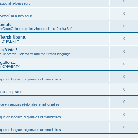
0
zioù all a-bep seurt
0
vezioù all a-bep seurt
onible
0
h OpenOffice.org e brezhoneg (1.1.x, 2.x ha 3.x)
'barzh Ubuntu
0
ier C'HWERTY
s Vista !
0
et le breton - Microsoft and the Breton language
allois...
0
ier C'HWERTY
0
ique en langues régionales et minoritaires
0
all a-bep seurt
0
que en langues régionales et minoritaires
0
ique en langues régionales et minoritaires
0
ique en langues régionales et minoritaires