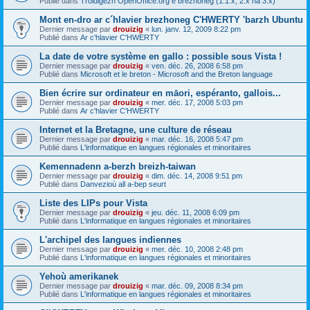
Publié dans
Troidigezh OpenOffice.org e brezhoneg (1.1.x, 2.x ha 3.x)
Mont en-dro ar c´hlavier brezhoneg C'HWERTY 'barzh Ubuntu
Dernier message par
drouizig
«
lun. janv. 12, 2009 8:22 pm
Publié dans
Ar c'hlavier C'HWERTY
La date de votre système en gallo : possible sous Vista !
Dernier message par
drouizig
«
ven. déc. 26, 2008 6:58 pm
Publié dans
Microsoft et le breton - Microsoft and the Breton language
Bien écrire sur ordinateur en māori, espéranto, gallois...
Dernier message par
drouizig
«
mer. déc. 17, 2008 5:03 pm
Publié dans
Ar c'hlavier C'HWERTY
Internet et la Bretagne, une culture de réseau
Dernier message par
drouizig
«
mar. déc. 16, 2008 5:47 pm
Publié dans
L'informatique en langues régionales et minoritaires
Kemennadenn a-berzh breizh-taiwan
Dernier message par
drouizig
«
dim. déc. 14, 2008 9:51 pm
Publié dans
Danvezioù all a-bep seurt
Liste des LIPs pour Vista
Dernier message par
drouizig
«
jeu. déc. 11, 2008 6:09 pm
Publié dans
L'informatique en langues régionales et minoritaires
L'archipel des langues indiennes
Dernier message par
drouizig
«
mer. déc. 10, 2008 2:48 pm
Publié dans
L'informatique en langues régionales et minoritaires
Yehoù amerikanek
Dernier message par
drouizig
«
mar. déc. 09, 2008 8:34 pm
Publié dans
L'informatique en langues régionales et minoritaires