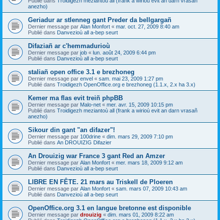
Publié dans
Troidigezh meziantoù all (frank a wirioù evit an darn vrasañ
anezho)
Geriadur ar stlenneg gant Preder da bellgargañ
Dernier message par
Alan Monfort
«
mar. oct. 27, 2009 8:40 am
Publié dans
Danvezioù all a-bep seurt
Difaziañ ar c'hemmadurioù
Dernier message par
job
«
lun. août 24, 2009 6:44 pm
Publié dans
Danvezioù all a-bep seurt
staliañ open office 3.1 e brezhoneg
Dernier message par
envel
«
sam. mai 23, 2009 1:27 pm
Publié dans
Troidigezh OpenOffice.org e brezhoneg (1.1.x, 2.x ha 3.x)
Kemer ma flas evit treiñ phpBB
Dernier message par
Malo-net
«
mer. avr. 15, 2009 10:15 pm
Publié dans
Troidigezh meziantoù all (frank a wirioù evit an darn vrasañ
anezho)
Sikour din gant "an difazer"!
Dernier message par
100drine
«
dim. mars 29, 2009 7:10 pm
Publié dans
An DROUIZIG Difazier
An Drouizig war France 3 gant Red an Amzer
Dernier message par
Alan Monfort
«
mer. mars 18, 2009 9:12 am
Publié dans
Danvezioù all a-bep seurt
LIBRE EN FÊTE. 21 mars au Triskell de Ploeren
Dernier message par
Alan Monfort
«
sam. mars 07, 2009 10:43 am
Publié dans
Danvezioù all a-bep seurt
OpenOffice.org 3.1 en langue bretonne est disponible
Dernier message par
drouizig
«
dim. mars 01, 2009 8:22 am