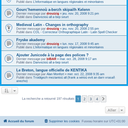
Publié dans
L'informatique en langues régionales et minoritaires
Gourc’hemennoù a-berzh skipailh Kelenn
Dernier message par
drouizig
«
jeu. nov. 20, 2008 9:21 pm
Publié dans
Danvezioù all a-bep seurt
Medieval Latin - Changes in orthography
Dernier message par
drouizig
«
jeu. nov. 20, 2008 2:55 pm
Publié dans
COL - Correcteur Orthographique Latin - Latin Spell Checker
Fryske akademy
Dernier message par
drouizig
«
lun. nov. 17, 2008 9:45 am
Publié dans
L'informatique en langues régionales et minoritaires
Ajouter Junicode à la page des polices ?
Dernier message par
bIBAR
«
mar. oct. 28, 2008 9:17 am
Publié dans
Danvezioù all a-bep seurt
Le Breton, langue officielle de KENTIKA
Dernier message par
Alan Monfort
«
mer. oct. 22, 2008 9:35 am
Publié dans
Troidigezh meziantoù all (frank a wirioù evit an darn vrasañ
anezho)
1
2
3
4
Suivant
La recherche a retourné 197 résultats
Aller
Accueil du forum
Supprimer les cookies
Fuseau horaire sur
UTC+01:00