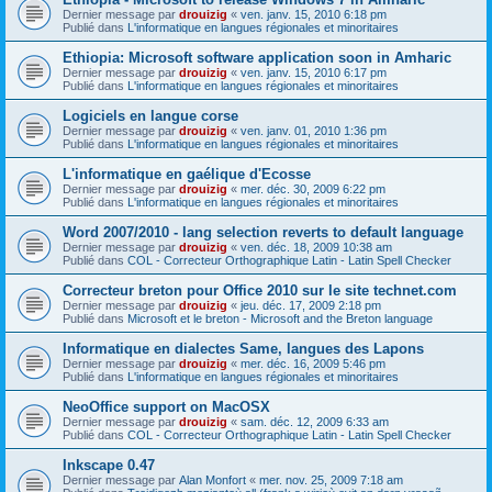
Dernier message par
drouizig
«
ven. janv. 15, 2010 6:18 pm
Publié dans
L'informatique en langues régionales et minoritaires
Ethiopia: Microsoft software application soon in Amharic
Dernier message par
drouizig
«
ven. janv. 15, 2010 6:17 pm
Publié dans
L'informatique en langues régionales et minoritaires
Logiciels en langue corse
Dernier message par
drouizig
«
ven. janv. 01, 2010 1:36 pm
Publié dans
L'informatique en langues régionales et minoritaires
L'informatique en gaélique d'Ecosse
Dernier message par
drouizig
«
mer. déc. 30, 2009 6:22 pm
Publié dans
L'informatique en langues régionales et minoritaires
Word 2007/2010 - lang selection reverts to default language
Dernier message par
drouizig
«
ven. déc. 18, 2009 10:38 am
Publié dans
COL - Correcteur Orthographique Latin - Latin Spell Checker
Correcteur breton pour Office 2010 sur le site technet.com
Dernier message par
drouizig
«
jeu. déc. 17, 2009 2:18 pm
Publié dans
Microsoft et le breton - Microsoft and the Breton language
Informatique en dialectes Same, langues des Lapons
Dernier message par
drouizig
«
mer. déc. 16, 2009 5:46 pm
Publié dans
L'informatique en langues régionales et minoritaires
NeoOffice support on MacOSX
Dernier message par
drouizig
«
sam. déc. 12, 2009 6:33 am
Publié dans
COL - Correcteur Orthographique Latin - Latin Spell Checker
Inkscape 0.47
Dernier message par
Alan Monfort
«
mer. nov. 25, 2009 7:18 am