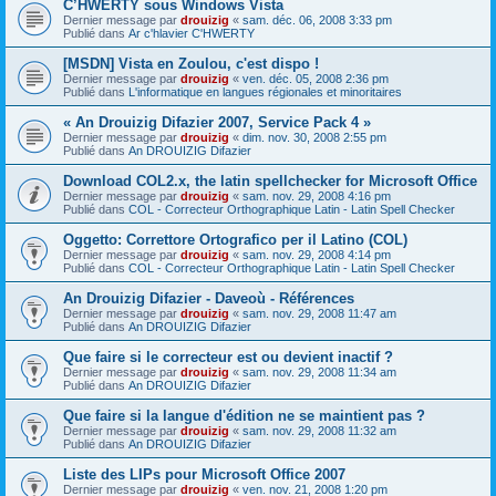
C’HWERTY sous Windows Vista
Dernier message par
drouizig
«
sam. déc. 06, 2008 3:33 pm
Publié dans
Ar c'hlavier C'HWERTY
[MSDN] Vista en Zoulou, c'est dispo !
Dernier message par
drouizig
«
ven. déc. 05, 2008 2:36 pm
Publié dans
L'informatique en langues régionales et minoritaires
« An Drouizig Difazier 2007, Service Pack 4 »
Dernier message par
drouizig
«
dim. nov. 30, 2008 2:55 pm
Publié dans
An DROUIZIG Difazier
Download COL2.x, the latin spellchecker for Microsoft Office
Dernier message par
drouizig
«
sam. nov. 29, 2008 4:16 pm
Publié dans
COL - Correcteur Orthographique Latin - Latin Spell Checker
Oggetto: Correttore Ortografico per il Latino (COL)
Dernier message par
drouizig
«
sam. nov. 29, 2008 4:14 pm
Publié dans
COL - Correcteur Orthographique Latin - Latin Spell Checker
An Drouizig Difazier - Daveoù - Références
Dernier message par
drouizig
«
sam. nov. 29, 2008 11:47 am
Publié dans
An DROUIZIG Difazier
Que faire si le correcteur est ou devient inactif ?
Dernier message par
drouizig
«
sam. nov. 29, 2008 11:34 am
Publié dans
An DROUIZIG Difazier
Que faire si la langue d'édition ne se maintient pas ?
Dernier message par
drouizig
«
sam. nov. 29, 2008 11:32 am
Publié dans
An DROUIZIG Difazier
Liste des LIPs pour Microsoft Office 2007
Dernier message par
drouizig
«
ven. nov. 21, 2008 1:20 pm