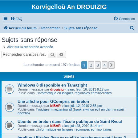
Korvigelloù An DROUIZIG
FAQ
Connexion
R
Accueil du forum
Rechercher
Sujets sans réponse
e
Sujets sans réponse
c
Aller sur la recherche avancée
h
Rechercher
Recherche avancée
e
1
2
3
4
Suivant
La recherche a retourné 197 résultats
r
c
Sujets
h
Windows 8 disponible en Tamazight
e
Dernier message par
drouizig
«
sam. févr. 16, 2013 9:17 pm
Publié dans
L'informatique en langues régionales et minoritaires
r
Une affiche pour GCompris en breton
Dernier message par
bIBAR
«
lun. juil. 12, 2010 2:56 pm
Publié dans
Troidigezh meziantoù all (frank a wirioù evit an darn vrasañ
anezho)
Ubuntu en breton dans l'école publique de Saint-Rvoal
Dernier message par
bIBAR
«
lun. juin 28, 2010 8:14 pm
Publié dans
L'informatique en langues régionales et minoritaires
Implijout Firefox (hag ar re all) e brezhoneg gant Linux ?