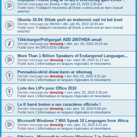
Dernier message par
jeremy
«
dim. juin 13, 2010 2:29 pm
Publié dans
Troidigezh meziantoù all (frank a wirioù evit an darn vrasañ
anezho)
Ubuntu 10.04: Dibab yezh an testennoù nad int ket troet
Dernier message par
Michel
«
dim. juin 06, 2010 10:34 am
Publié dans
Troidigezh meziantoù all (frank a wirioù evit an darn vrasañ
anezho)
Télécharger/Pellgargañ ADD 2007/HDA amañ
Dernier message par
drouizig
«
dim. avr. 04, 2010 10:24 am
Publié dans
An DROUIZIG Difazier
More Than 1 Billion Speakers of Endangered Languages...
Dernier message par
drouizig
«
lun. mars 08, 2010 11:17 am
Publié dans
L'informatique en langues régionales et minoritaires
Pennadoù-skrid diwar-benn ar stlenneg
Dernier message par
drouizig
«
lun. févr. 01, 2010 3:31 pm
Publié dans
L'informatique en langues régionales et minoritaires
Liste des LIPs pour Office 2010
Dernier message par
drouizig
«
ven. janv. 22, 2010 5:35 pm
Publié dans
L'informatique en langues régionales et minoritaires
Le K barré breton a ses caractères officiels !
Dernier message par
drouizig
«
lun. janv. 18, 2010 5:55 pm
Publié dans
L'informatique en langues régionales et minoritaires
Microsoft Windows 7 Will Speak 10 Languages from Africa
Dernier message par
drouizig
«
ven. janv. 15, 2010 6:21 pm
Publié dans
L'informatique en langues régionales et minoritaires
Ethiopia - Microsoft to release Windows 7 in Amharic