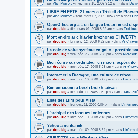
par
Alan Monfort
»
mer. mars 18, 2009 9:12 am
» dans
Danve
LIBRE EN FÊTE. 21 mars au Triskell de Ploeren
par
Alan Monfort
»
sam. mars 07, 2009 10:43 am
» dans
Dan
OpenOffice.org 3.1 en langue bretonne est disp
par
drouizig
»
dim. mars 01, 2009 8:22 am
» dans
Troidigez
Mont en-dro ar c´hlavier brezhoneg C'HWERTY 
par
drouizig
»
lun. janv. 12, 2009 8:22 pm
» dans
Ar c'hlav
La date de votre système en gallo : possible sou
par
drouizig
»
ven. déc. 26, 2008 6:58 pm
» dans
Microsoft 
Bien écrire sur ordinateur en māori, espéranto, g
par
drouizig
»
mer. déc. 17, 2008 5:03 pm
» dans
Ar c'hlav
Internet et la Bretagne, une culture de réseau
par
drouizig
»
mar. déc. 16, 2008 5:47 pm
» dans
L'informat
Kemennadenn a-berzh breizh-taiwan
par
drouizig
»
dim. déc. 14, 2008 9:51 pm
» dans
Danvezioù 
Liste des LIPs pour Vista
par
drouizig
»
jeu. déc. 11, 2008 6:09 pm
» dans
L'informati
L'archipel des langues indiennes
par
drouizig
»
mer. déc. 10, 2008 2:48 pm
» dans
L'informat
Yehoù amerikanek
par
drouizig
»
mar. déc. 09, 2008 8:34 pm
» dans
L'informat