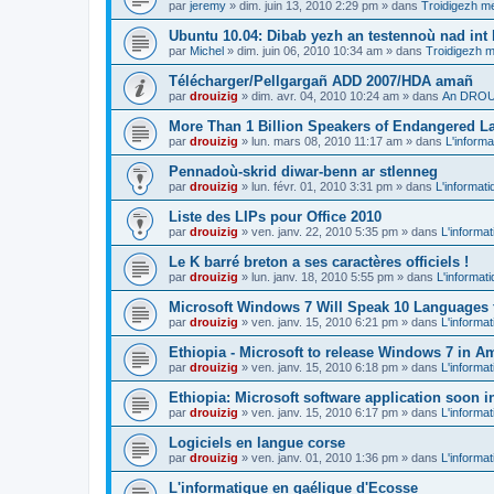
par
jeremy
»
dim. juin 13, 2010 2:29 pm
» dans
Troidigezh me
Ubuntu 10.04: Dibab yezh an testennoù nad int k
par
Michel
»
dim. juin 06, 2010 10:34 am
» dans
Troidigezh m
Télécharger/Pellgargañ ADD 2007/HDA amañ
par
drouizig
»
dim. avr. 04, 2010 10:24 am
» dans
An DROUI
More Than 1 Billion Speakers of Endangered L
par
drouizig
»
lun. mars 08, 2010 11:17 am
» dans
L'informa
Pennadoù-skrid diwar-benn ar stlenneg
par
drouizig
»
lun. févr. 01, 2010 3:31 pm
» dans
L'informati
Liste des LIPs pour Office 2010
par
drouizig
»
ven. janv. 22, 2010 5:35 pm
» dans
L'informat
Le K barré breton a ses caractères officiels !
par
drouizig
»
lun. janv. 18, 2010 5:55 pm
» dans
L'informat
Microsoft Windows 7 Will Speak 10 Languages 
par
drouizig
»
ven. janv. 15, 2010 6:21 pm
» dans
L'informat
Ethiopia - Microsoft to release Windows 7 in A
par
drouizig
»
ven. janv. 15, 2010 6:18 pm
» dans
L'informat
Ethiopia: Microsoft software application soon 
par
drouizig
»
ven. janv. 15, 2010 6:17 pm
» dans
L'informat
Logiciels en langue corse
par
drouizig
»
ven. janv. 01, 2010 1:36 pm
» dans
L'informat
L'informatique en gaélique d'Ecosse