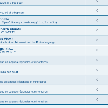
0
zioù all a-bep seurt
0
vezioù all a-bep seurt
onible
0
h OpenOffice.org e brezhoneg (1.1.x, 2.x ha 3.x)
'barzh Ubuntu
0
ier C'HWERTY
s Vista !
0
et le breton - Microsoft and the Breton language
allois...
0
ier C'HWERTY
0
ique en langues régionales et minoritaires
0
all a-bep seurt
0
que en langues régionales et minoritaires
0
ique en langues régionales et minoritaires
0
ique en langues régionales et minoritaires