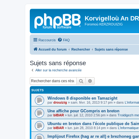
Korvigelloù An D
Foromoù KERZROUIZIG
Raccourcis
FAQ
Accueil du forum
Rechercher
Sujets sans réponse
Sujets sans réponse
Aller sur la recherche avancée
Rechercher
Recherche avancée
SUJETS
Windows 8 disponible en Tamazight
par
drouizig
»
sam. févr. 16, 2013 9:17 pm
» dans
L'informa
Une affiche pour GCompris en breton
par
bIBAR
»
lun. juil. 12, 2010 2:56 pm
» dans
Troidigezh mez
Ubuntu en breton dans l'école publique de Sain
par
bIBAR
»
lun. juin 28, 2010 8:14 pm
» dans
L'informatique
Implijout Firefox (hag ar re all) e brezhoneg ga