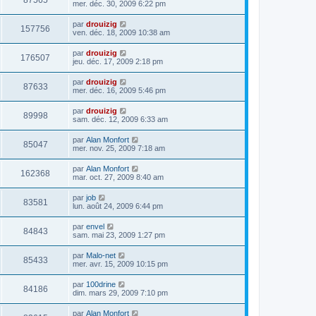
87565
mer. déc. 30, 2009 6:22 pm
par
drouizig
157756
ven. déc. 18, 2009 10:38 am
par
drouizig
176507
jeu. déc. 17, 2009 2:18 pm
par
drouizig
87633
mer. déc. 16, 2009 5:46 pm
par
drouizig
89998
sam. déc. 12, 2009 6:33 am
par
Alan Monfort
85047
mer. nov. 25, 2009 7:18 am
par
Alan Monfort
162368
mar. oct. 27, 2009 8:40 am
par
job
83581
lun. août 24, 2009 6:44 pm
par
envel
84843
sam. mai 23, 2009 1:27 pm
par
Malo-net
85433
mer. avr. 15, 2009 10:15 pm
par
100drine
84186
dim. mars 29, 2009 7:10 pm
par
Alan Monfort