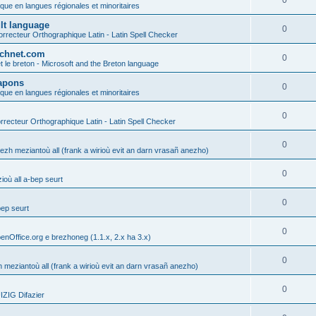
0
ique en langues régionales et minoritaires
ult language
0
rrecteur Orthographique Latin - Latin Spell Checker
technet.com
0
t le breton - Microsoft and the Breton language
Lapons
0
ique en langues régionales et minoritaires
0
recteur Orthographique Latin - Latin Spell Checker
0
gezh meziantoù all (frank a wirioù evit an darn vrasañ anezho)
0
où all a-bep seurt
0
bep seurt
0
enOffice.org e brezhoneg (1.1.x, 2.x ha 3.x)
0
h meziantoù all (frank a wirioù evit an darn vrasañ anezho)
0
ZIG Difazier