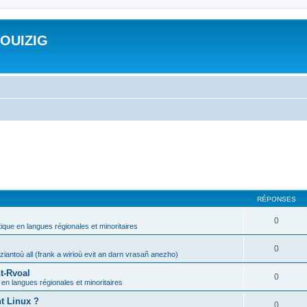
ROUIZIG
RÉPONSES
0
tique en langues régionales et minoritaires
0
iantoù all (frank a wirioù evit an darn vrasañ anezho)
t-Rvoal
0
 en langues régionales et minoritaires
nt Linux ?
0