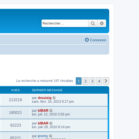
Rechercher
Recherche avancé
Connexion
1
2
3
4
Suivant
La recherche a retourné 197 résultats
VUES
DERNIER MESSAGE
par
drouizig
213218
sam. févr. 16, 2013 9:17 pm
par
bIBAR
180021
lun. juil. 12, 2010 2:56 pm
par
bIBAR
92223
lun. juin 28, 2010 8:14 pm
par
jeremy
85221