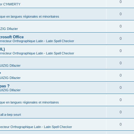
0
vier C'HWERTY
0
ique en langues régionales et minoritaires
0
IG Difazier
rosoft Office
0
recteur Orthographique Latin - Latin Spell Checker
OL)
0
recteur Orthographique Latin - Latin Spell Checker
0
IZIG Difazier
?
0
IZIG Difazier
 pas ?
0
IZIG Difazier
0
ique en langues régionales et minoritaires
0
all a-bep seurt
0
ecteur Orthographique Latin - Latin Spell Checker