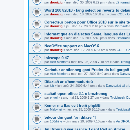
par
drouizig
»
mer. déc. 30, 2009 6:22 pm
» dans
L'informat
Word 2007/2010 - lang selection reverts to defa
par
drouizig
»
ven. déc. 18, 2009 10:38 am
» dans
COL - Co
Correcteur breton pour Office 2010 sur le site 
par
drouizig
»
jeu. déc. 17, 2009 2:18 pm
» dans
Microsoft e
Informatique en dialectes Same, langues des 
par
drouizig
»
mer. déc. 16, 2009 5:46 pm
» dans
L'informat
NeoOffice support on MacOSX
par
drouizig
»
sam. déc. 12, 2009 6:33 am
» dans
COL - Cor
Inkscape 0.47
par
Alan Monfort
»
mer. nov. 25, 2009 7:18 am
» dans
Troidi
Geriadur ar stlenneg gant Preder da bellgargañ
par
Alan Monfort
»
mar. oct. 27, 2009 8:40 am
» dans
Danvezi
Difaziañ ar c'hemmadurioù
par
job
»
lun. août 24, 2009 6:44 pm
» dans
Danvezioù all a-
staliañ open office 3.1 e brezhoneg
par
envel
»
sam. mai 23, 2009 1:27 pm
» dans
Troidigezh Op
Kemer ma flas evit treiñ phpBB
par
Malo-net
»
mer. avr. 15, 2009 10:15 pm
» dans
Troidigez
Sikour din gant "an difazer"!
par
100drine
»
dim. mars 29, 2009 7:10 pm
» dans
An DROUI
An Drouizig war France 3 gant Red an Amzer