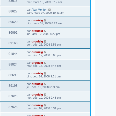
83615
mer. mars 18, 2009 9:12 am
par
Alan Monfort
88627
sam. mars 07, 2009 10:43 am
par
drouizig
89620
dim. mars 01, 2009 8:22 am
par
drouizig
86091
lun. janv. 12, 2009 8:22 pm
par
drouizig
89160
ven. déc. 26, 2008 6:58 pm
par
drouizig
91044
mer. déc. 17, 2008 5:03 pm
par
drouizig
88824
mar. déc. 16, 2008 5:47 pm
par
drouizig
86699
dim. déc. 14, 2008 9:51 pm
par
drouizig
89198
jeu. déc. 11, 2008 6:09 pm
par
drouizig
87623
mer. déc. 10, 2008 2:48 pm
par
drouizig
87528
mar. déc. 09, 2008 8:34 pm
par
drouizig