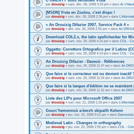
C’HWERTY sous Windows Vista
par
drouizig
»
sam. déc. 06, 2008 3:33 pm
» dans
Ar c'hla
[MSDN] Vista en Zoulou, c'est dispo !
par
drouizig
»
ven. déc. 05, 2008 2:36 pm
» dans
L'informat
« An Drouizig Difazier 2007, Service Pack 4 »
par
drouizig
»
dim. nov. 30, 2008 2:55 pm
» dans
An DROUIZ
Download COL2.x, the latin spellchecker for Mic
par
drouizig
»
sam. nov. 29, 2008 4:16 pm
» dans
COL - Cor
Oggetto: Correttore Ortografico per il Latino (C
par
drouizig
»
sam. nov. 29, 2008 4:14 pm
» dans
COL - Cor
An Drouizig Difazier - Daveoù - Références
par
drouizig
»
sam. nov. 29, 2008 11:47 am
» dans
An DROU
Que faire si le correcteur est ou devient inactif 
par
drouizig
»
sam. nov. 29, 2008 11:34 am
» dans
An DROU
Que faire si la langue d'édition ne se maintient
par
drouizig
»
sam. nov. 29, 2008 11:32 am
» dans
An DROU
Liste des LIPs pour Microsoft Office 2007
par
drouizig
»
ven. nov. 21, 2008 1:20 pm
» dans
L'informat
Gourc’hemennoù a-berzh skipailh Kelenn
par
drouizig
»
jeu. nov. 20, 2008 9:21 pm
» dans
Danvezioù 
Medieval Latin - Changes in orthography
par
drouizig
»
jeu. nov. 20, 2008 2:55 pm
» dans
COL - Corr