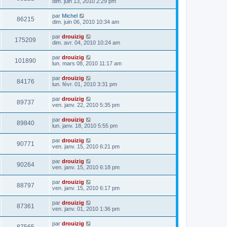
dim. juin 13, 2010 2:29 pm
par
Michel
86215
dim. juin 06, 2010 10:34 am
par
drouizig
175209
dim. avr. 04, 2010 10:24 am
par
drouizig
101890
lun. mars 08, 2010 11:17 am
par
drouizig
84176
lun. févr. 01, 2010 3:31 pm
par
drouizig
89737
ven. janv. 22, 2010 5:35 pm
par
drouizig
89840
lun. janv. 18, 2010 5:55 pm
par
drouizig
90771
ven. janv. 15, 2010 6:21 pm
par
drouizig
90264
ven. janv. 15, 2010 6:18 pm
par
drouizig
88797
ven. janv. 15, 2010 6:17 pm
par
drouizig
87361
ven. janv. 01, 2010 1:36 pm
par
drouizig