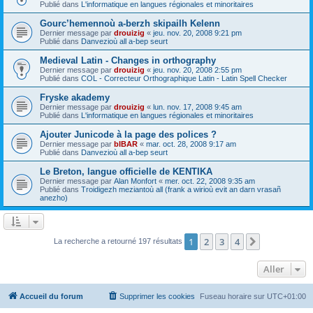
Publié dans
L'informatique en langues régionales et minoritaires
Gourc’hemennoù a-berzh skipailh Kelenn
Dernier message par
drouizig
«
jeu. nov. 20, 2008 9:21 pm
Publié dans
Danvezioù all a-bep seurt
Medieval Latin - Changes in orthography
Dernier message par
drouizig
«
jeu. nov. 20, 2008 2:55 pm
Publié dans
COL - Correcteur Orthographique Latin - Latin Spell Checker
Fryske akademy
Dernier message par
drouizig
«
lun. nov. 17, 2008 9:45 am
Publié dans
L'informatique en langues régionales et minoritaires
Ajouter Junicode à la page des polices ?
Dernier message par
bIBAR
«
mar. oct. 28, 2008 9:17 am
Publié dans
Danvezioù all a-bep seurt
Le Breton, langue officielle de KENTIKA
Dernier message par
Alan Monfort
«
mer. oct. 22, 2008 9:35 am
Publié dans
Troidigezh meziantoù all (frank a wirioù evit an darn vrasañ
anezho)
1
2
3
4
Suivant
La recherche a retourné 197 résultats
Aller
Accueil du forum
Supprimer les cookies
Fuseau horaire sur
UTC+01:00