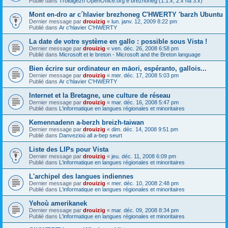
Publié dans
Troidigezh OpenOffice.org e brezhoneg (1.1.x, 2.x ha 3.x)
Mont en-dro ar c´hlavier brezhoneg C'HWERTY 'barzh Ubuntu
Dernier message par
drouizig
«
lun. janv. 12, 2009 8:22 pm
Publié dans
Ar c'hlavier C'HWERTY
La date de votre système en gallo : possible sous Vista !
Dernier message par
drouizig
«
ven. déc. 26, 2008 6:58 pm
Publié dans
Microsoft et le breton - Microsoft and the Breton language
Bien écrire sur ordinateur en māori, espéranto, gallois...
Dernier message par
drouizig
«
mer. déc. 17, 2008 5:03 pm
Publié dans
Ar c'hlavier C'HWERTY
Internet et la Bretagne, une culture de réseau
Dernier message par
drouizig
«
mar. déc. 16, 2008 5:47 pm
Publié dans
L'informatique en langues régionales et minoritaires
Kemennadenn a-berzh breizh-taiwan
Dernier message par
drouizig
«
dim. déc. 14, 2008 9:51 pm
Publié dans
Danvezioù all a-bep seurt
Liste des LIPs pour Vista
Dernier message par
drouizig
«
jeu. déc. 11, 2008 6:09 pm
Publié dans
L'informatique en langues régionales et minoritaires
L'archipel des langues indiennes
Dernier message par
drouizig
«
mer. déc. 10, 2008 2:48 pm
Publié dans
L'informatique en langues régionales et minoritaires
Yehoù amerikanek
Dernier message par
drouizig
«
mar. déc. 09, 2008 8:34 pm
Publié dans
L'informatique en langues régionales et minoritaires