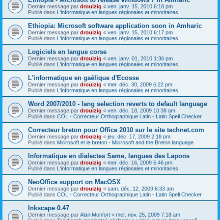
Dernier message par
drouizig
«
ven. janv. 15, 2010 6:18 pm
Publié dans
L'informatique en langues régionales et minoritaires
Ethiopia: Microsoft software application soon in Amharic
Dernier message par
drouizig
«
ven. janv. 15, 2010 6:17 pm
Publié dans
L'informatique en langues régionales et minoritaires
Logiciels en langue corse
Dernier message par
drouizig
«
ven. janv. 01, 2010 1:36 pm
Publié dans
L'informatique en langues régionales et minoritaires
L'informatique en gaélique d'Ecosse
Dernier message par
drouizig
«
mer. déc. 30, 2009 6:22 pm
Publié dans
L'informatique en langues régionales et minoritaires
Word 2007/2010 - lang selection reverts to default language
Dernier message par
drouizig
«
ven. déc. 18, 2009 10:38 am
Publié dans
COL - Correcteur Orthographique Latin - Latin Spell Checker
Correcteur breton pour Office 2010 sur le site technet.com
Dernier message par
drouizig
«
jeu. déc. 17, 2009 2:18 pm
Publié dans
Microsoft et le breton - Microsoft and the Breton language
Informatique en dialectes Same, langues des Lapons
Dernier message par
drouizig
«
mer. déc. 16, 2009 5:46 pm
Publié dans
L'informatique en langues régionales et minoritaires
NeoOffice support on MacOSX
Dernier message par
drouizig
«
sam. déc. 12, 2009 6:33 am
Publié dans
COL - Correcteur Orthographique Latin - Latin Spell Checker
Inkscape 0.47
Dernier message par
Alan Monfort
«
mer. nov. 25, 2009 7:18 am