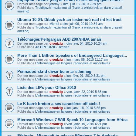
Dernier message par
jeremy
«
dim. juin 13, 2010 2:29 pm
Publié dans
Troidigezh meziantoù all (frank a wirioù evit an darn vrasañ
anezho)
Ubuntu 10.04: Dibab yezh an testennoù nad int ket troet
Dernier message par
Michel
«
dim. juin 06, 2010 10:34 am
Publié dans
Troidigezh meziantoù all (frank a wirioù evit an darn vrasañ
anezho)
Télécharger/Pellgargañ ADD 2007/HDA amañ
Dernier message par
drouizig
«
dim. avr. 04, 2010 10:24 am
Publié dans
An DROUIZIG Difazier
More Than 1 Billion Speakers of Endangered Languages...
Dernier message par
drouizig
«
lun. mars 08, 2010 11:17 am
Publié dans
L'informatique en langues régionales et minoritaires
Pennadoù-skrid diwar-benn ar stlenneg
Dernier message par
drouizig
«
lun. févr. 01, 2010 3:31 pm
Publié dans
L'informatique en langues régionales et minoritaires
Liste des LIPs pour Office 2010
Dernier message par
drouizig
«
ven. janv. 22, 2010 5:35 pm
Publié dans
L'informatique en langues régionales et minoritaires
Le K barré breton a ses caractères officiels !
Dernier message par
drouizig
«
lun. janv. 18, 2010 5:55 pm
Publié dans
L'informatique en langues régionales et minoritaires
Microsoft Windows 7 Will Speak 10 Languages from Africa
Dernier message par
drouizig
«
ven. janv. 15, 2010 6:21 pm
Publié dans
L'informatique en langues régionales et minoritaires
Ethiopia - Microsoft to release Windows 7 in Amharic