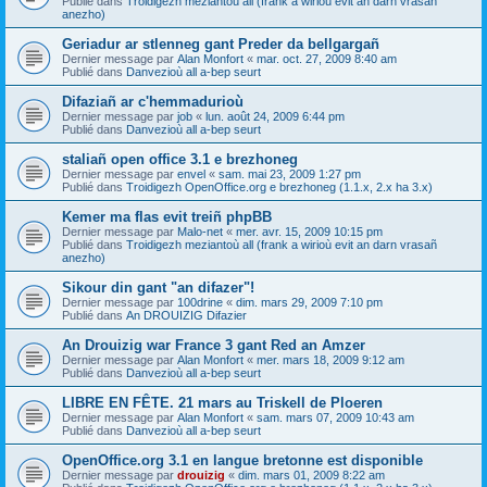
Publié dans
Troidigezh meziantoù all (frank a wirioù evit an darn vrasañ
anezho)
Geriadur ar stlenneg gant Preder da bellgargañ
Dernier message par
Alan Monfort
«
mar. oct. 27, 2009 8:40 am
Publié dans
Danvezioù all a-bep seurt
Difaziañ ar c'hemmadurioù
Dernier message par
job
«
lun. août 24, 2009 6:44 pm
Publié dans
Danvezioù all a-bep seurt
staliañ open office 3.1 e brezhoneg
Dernier message par
envel
«
sam. mai 23, 2009 1:27 pm
Publié dans
Troidigezh OpenOffice.org e brezhoneg (1.1.x, 2.x ha 3.x)
Kemer ma flas evit treiñ phpBB
Dernier message par
Malo-net
«
mer. avr. 15, 2009 10:15 pm
Publié dans
Troidigezh meziantoù all (frank a wirioù evit an darn vrasañ
anezho)
Sikour din gant "an difazer"!
Dernier message par
100drine
«
dim. mars 29, 2009 7:10 pm
Publié dans
An DROUIZIG Difazier
An Drouizig war France 3 gant Red an Amzer
Dernier message par
Alan Monfort
«
mer. mars 18, 2009 9:12 am
Publié dans
Danvezioù all a-bep seurt
LIBRE EN FÊTE. 21 mars au Triskell de Ploeren
Dernier message par
Alan Monfort
«
sam. mars 07, 2009 10:43 am
Publié dans
Danvezioù all a-bep seurt
OpenOffice.org 3.1 en langue bretonne est disponible
Dernier message par
drouizig
«
dim. mars 01, 2009 8:22 am