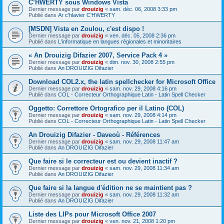
C’HWERTY sous Windows Vista
Dernier message par
drouizig
«
sam. déc. 06, 2008 3:33 pm
Publié dans
Ar c'hlavier C'HWERTY
[MSDN] Vista en Zoulou, c'est dispo !
Dernier message par
drouizig
«
ven. déc. 05, 2008 2:36 pm
Publié dans
L'informatique en langues régionales et minoritaires
« An Drouizig Difazier 2007, Service Pack 4 »
Dernier message par
drouizig
«
dim. nov. 30, 2008 2:55 pm
Publié dans
An DROUIZIG Difazier
Download COL2.x, the latin spellchecker for Microsoft Office
Dernier message par
drouizig
«
sam. nov. 29, 2008 4:16 pm
Publié dans
COL - Correcteur Orthographique Latin - Latin Spell Checker
Oggetto: Correttore Ortografico per il Latino (COL)
Dernier message par
drouizig
«
sam. nov. 29, 2008 4:14 pm
Publié dans
COL - Correcteur Orthographique Latin - Latin Spell Checker
An Drouizig Difazier - Daveoù - Références
Dernier message par
drouizig
«
sam. nov. 29, 2008 11:47 am
Publié dans
An DROUIZIG Difazier
Que faire si le correcteur est ou devient inactif ?
Dernier message par
drouizig
«
sam. nov. 29, 2008 11:34 am
Publié dans
An DROUIZIG Difazier
Que faire si la langue d'édition ne se maintient pas ?
Dernier message par
drouizig
«
sam. nov. 29, 2008 11:32 am
Publié dans
An DROUIZIG Difazier
Liste des LIPs pour Microsoft Office 2007
Dernier message par
drouizig
«
ven. nov. 21, 2008 1:20 pm