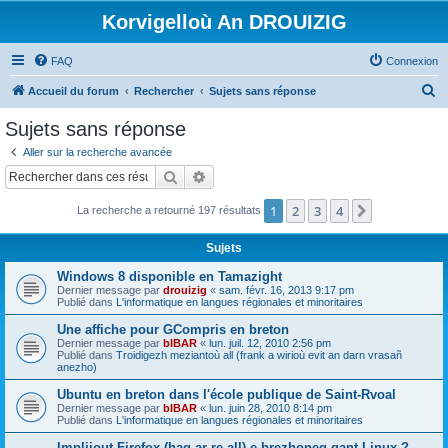
Korvigelloù An DROUIZIG
FAQ
Connexion
R
Accueil du forum
Rechercher
Sujets sans réponse
e
Sujets sans réponse
c
Aller sur la recherche avancée
h
Rechercher
Recherche avancée
e
1
2
3
4
Suivant
La recherche a retourné 197 résultats
r
c
Sujets
h
Windows 8 disponible en Tamazight
e
Dernier message par
drouizig
«
sam. févr. 16, 2013 9:17 pm
Publié dans
L'informatique en langues régionales et minoritaires
r
Une affiche pour GCompris en breton
Dernier message par
bIBAR
«
lun. juil. 12, 2010 2:56 pm
Publié dans
Troidigezh meziantoù all (frank a wirioù evit an darn vrasañ
anezho)
Ubuntu en breton dans l'école publique de Saint-Rvoal
Dernier message par
bIBAR
«
lun. juin 28, 2010 8:14 pm
Publié dans
L'informatique en langues régionales et minoritaires
Implijout Firefox (hag ar re all) e brezhoneg gant Linux ?