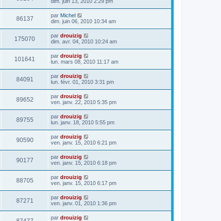
dim. juin 13, 2010 2:29 pm
par
Michel
86137
dim. juin 06, 2010 10:34 am
par
drouizig
175070
dim. avr. 04, 2010 10:24 am
par
drouizig
101641
lun. mars 08, 2010 11:17 am
par
drouizig
84091
lun. févr. 01, 2010 3:31 pm
par
drouizig
89652
ven. janv. 22, 2010 5:35 pm
par
drouizig
89755
lun. janv. 18, 2010 5:55 pm
par
drouizig
90590
ven. janv. 15, 2010 6:21 pm
par
drouizig
90177
ven. janv. 15, 2010 6:18 pm
par
drouizig
88705
ven. janv. 15, 2010 6:17 pm
par
drouizig
87271
ven. janv. 01, 2010 1:36 pm
par
drouizig