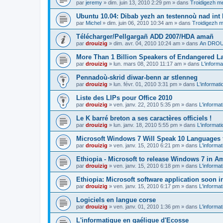
par
jeremy
»
dim. juin 13, 2010 2:29 pm
» dans
Troidigezh me
Ubuntu 10.04: Dibab yezh an testennoù nad int k
par
Michel
»
dim. juin 06, 2010 10:34 am
» dans
Troidigezh m
Télécharger/Pellgargañ ADD 2007/HDA amañ
par
drouizig
»
dim. avr. 04, 2010 10:24 am
» dans
An DROUI
More Than 1 Billion Speakers of Endangered L
par
drouizig
»
lun. mars 08, 2010 11:17 am
» dans
L'informa
Pennadoù-skrid diwar-benn ar stlenneg
par
drouizig
»
lun. févr. 01, 2010 3:31 pm
» dans
L'informati
Liste des LIPs pour Office 2010
par
drouizig
»
ven. janv. 22, 2010 5:35 pm
» dans
L'informat
Le K barré breton a ses caractères officiels !
par
drouizig
»
lun. janv. 18, 2010 5:55 pm
» dans
L'informat
Microsoft Windows 7 Will Speak 10 Languages 
par
drouizig
»
ven. janv. 15, 2010 6:21 pm
» dans
L'informat
Ethiopia - Microsoft to release Windows 7 in A
par
drouizig
»
ven. janv. 15, 2010 6:18 pm
» dans
L'informat
Ethiopia: Microsoft software application soon 
par
drouizig
»
ven. janv. 15, 2010 6:17 pm
» dans
L'informat
Logiciels en langue corse
par
drouizig
»
ven. janv. 01, 2010 1:36 pm
» dans
L'informat
L'informatique en gaélique d'Ecosse