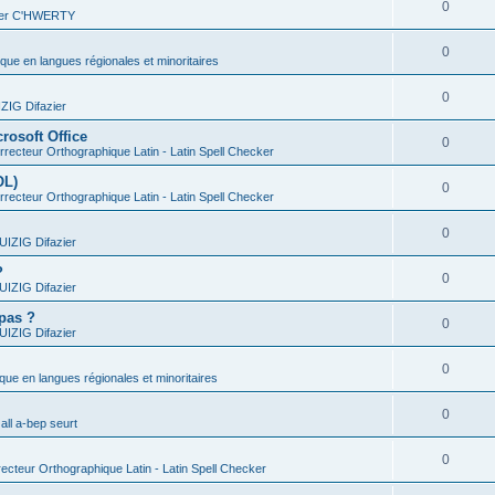
0
vier C'HWERTY
0
ique en langues régionales et minoritaires
0
IG Difazier
rosoft Office
0
recteur Orthographique Latin - Latin Spell Checker
OL)
0
recteur Orthographique Latin - Latin Spell Checker
0
IZIG Difazier
?
0
IZIG Difazier
 pas ?
0
IZIG Difazier
0
ique en langues régionales et minoritaires
0
all a-bep seurt
0
ecteur Orthographique Latin - Latin Spell Checker