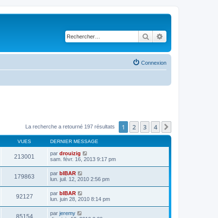
Rechercher
Recherche avancé
Connexion
1
2
3
4
Suivant
La recherche a retourné 197 résultats
VUES
DERNIER MESSAGE
par
drouizig
213001
sam. févr. 16, 2013 9:17 pm
par
bIBAR
179863
lun. juil. 12, 2010 2:56 pm
par
bIBAR
92127
lun. juin 28, 2010 8:14 pm
par
jeremy
85154