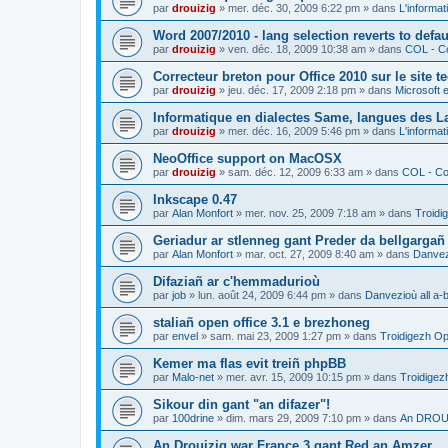
par
drouizig
»
mer. déc. 30, 2009 6:22 pm
» dans
L'informat
Word 2007/2010 - lang selection reverts to defa
par
drouizig
»
ven. déc. 18, 2009 10:38 am
» dans
COL - Co
Correcteur breton pour Office 2010 sur le site 
par
drouizig
»
jeu. déc. 17, 2009 2:18 pm
» dans
Microsoft e
Informatique en dialectes Same, langues des 
par
drouizig
»
mer. déc. 16, 2009 5:46 pm
» dans
L'informat
NeoOffice support on MacOSX
par
drouizig
»
sam. déc. 12, 2009 6:33 am
» dans
COL - Cor
Inkscape 0.47
par
Alan Monfort
»
mer. nov. 25, 2009 7:18 am
» dans
Troidi
Geriadur ar stlenneg gant Preder da bellgargañ
par
Alan Monfort
»
mar. oct. 27, 2009 8:40 am
» dans
Danvezi
Difaziañ ar c'hemmadurioù
par
job
»
lun. août 24, 2009 6:44 pm
» dans
Danvezioù all a-
staliañ open office 3.1 e brezhoneg
par
envel
»
sam. mai 23, 2009 1:27 pm
» dans
Troidigezh Op
Kemer ma flas evit treiñ phpBB
par
Malo-net
»
mer. avr. 15, 2009 10:15 pm
» dans
Troidigez
Sikour din gant "an difazer"!
par
100drine
»
dim. mars 29, 2009 7:10 pm
» dans
An DROUI
An Drouizig war France 3 gant Red an Amzer