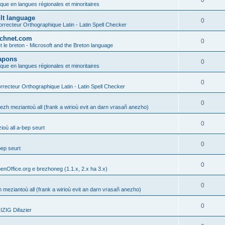
0
ique en langues régionales et minoritaires
ult language
0
rrecteur Orthographique Latin - Latin Spell Checker
technet.com
0
t le breton - Microsoft and the Breton language
Lapons
0
ique en langues régionales et minoritaires
0
recteur Orthographique Latin - Latin Spell Checker
0
gezh meziantoù all (frank a wirioù evit an darn vrasañ anezho)
0
où all a-bep seurt
0
bep seurt
0
enOffice.org e brezhoneg (1.1.x, 2.x ha 3.x)
0
h meziantoù all (frank a wirioù evit an darn vrasañ anezho)
0
ZIG Difazier