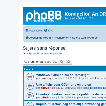
Korvigelloù An D
Foromoù KERZROUIZIG
Raccourcis
FAQ
Accueil du forum
Rechercher
Sujets sans réponse
Sujets sans réponse
Aller sur la recherche avancée
Rechercher
Recherche avancée
SUJETS
Windows 8 disponible en Tamazight
par
drouizig
»
sam. févr. 16, 2013 9:17 pm
» dans
L'informa
Une affiche pour GCompris en breton
par
bIBAR
»
lun. juil. 12, 2010 2:56 pm
» dans
Troidigezh mez
Ubuntu en breton dans l'école publique de Sain
par
bIBAR
»
lun. juin 28, 2010 8:14 pm
» dans
L'informatique
Implijout Firefox (hag ar re all) e brezhoneg ga