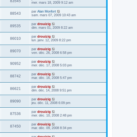
83545
mer. mars 18, 2009 9:12 am
par
Alan Monfort
88543
sam. mars 07, 2009 10:43 am
par
drouizig
89535
dim. mars 01, 2009 8:22 am
par
drouizig
86010
lun. janv. 12, 2009 8:22 pm
par
drouizig
89070
ven. déc. 26, 2008 6:58 pm
par
drouizig
90952
mer. déc. 17, 2008 5:03 pm
par
drouizig
88742
mar. déc. 16, 2008 5:47 pm
par
drouizig
86621
dim. déc. 14, 2008 9:51 pm
par
drouizig
89090
jeu. déc. 11, 2008 6:09 pm
par
drouizig
87536
mer. déc. 10, 2008 2:48 pm
par
drouizig
87450
mar. déc. 09, 2008 8:34 pm
par
drouizig