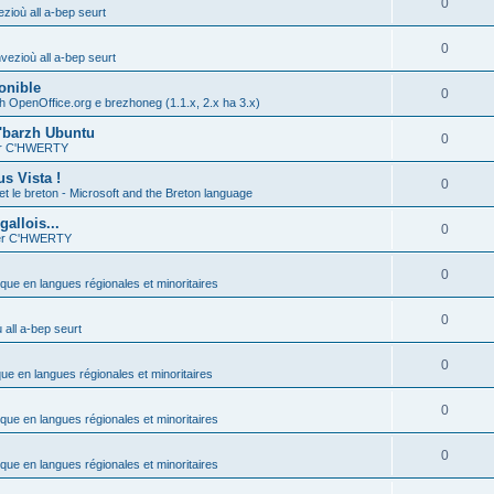
0
zioù all a-bep seurt
0
vezioù all a-bep seurt
onible
0
h OpenOffice.org e brezhoneg (1.1.x, 2.x ha 3.x)
'barzh Ubuntu
0
ier C'HWERTY
s Vista !
0
et le breton - Microsoft and the Breton language
allois...
0
ier C'HWERTY
0
ique en langues régionales et minoritaires
0
all a-bep seurt
0
que en langues régionales et minoritaires
0
ique en langues régionales et minoritaires
0
ique en langues régionales et minoritaires