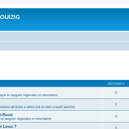
ROUIZIG
RÉPONSES
0
tique en langues régionales et minoritaires
0
iantoù all (frank a wirioù evit an darn vrasañ anezho)
t-Rvoal
0
 en langues régionales et minoritaires
nt Linux ?
0