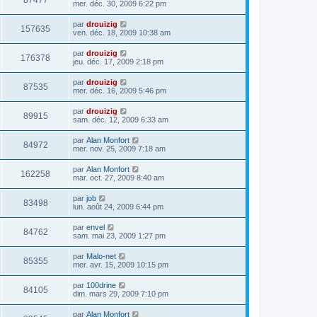
87477
mer. déc. 30, 2009 6:22 pm
par
drouizig
157635
ven. déc. 18, 2009 10:38 am
par
drouizig
176378
jeu. déc. 17, 2009 2:18 pm
par
drouizig
87535
mer. déc. 16, 2009 5:46 pm
par
drouizig
89915
sam. déc. 12, 2009 6:33 am
par
Alan Monfort
84972
mer. nov. 25, 2009 7:18 am
par
Alan Monfort
162258
mar. oct. 27, 2009 8:40 am
par
job
83498
lun. août 24, 2009 6:44 pm
par
envel
84762
sam. mai 23, 2009 1:27 pm
par
Malo-net
85355
mer. avr. 15, 2009 10:15 pm
par
100drine
84105
dim. mars 29, 2009 7:10 pm
par
Alan Monfort