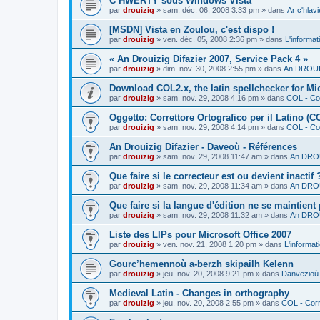
C’HWERTY sous Windows Vista
par
drouizig
»
sam. déc. 06, 2008 3:33 pm
» dans
Ar c'hla
[MSDN] Vista en Zoulou, c'est dispo !
par
drouizig
»
ven. déc. 05, 2008 2:36 pm
» dans
L'informat
« An Drouizig Difazier 2007, Service Pack 4 »
par
drouizig
»
dim. nov. 30, 2008 2:55 pm
» dans
An DROUIZ
Download COL2.x, the latin spellchecker for Mic
par
drouizig
»
sam. nov. 29, 2008 4:16 pm
» dans
COL - Cor
Oggetto: Correttore Ortografico per il Latino (C
par
drouizig
»
sam. nov. 29, 2008 4:14 pm
» dans
COL - Cor
An Drouizig Difazier - Daveoù - Références
par
drouizig
»
sam. nov. 29, 2008 11:47 am
» dans
An DROU
Que faire si le correcteur est ou devient inactif 
par
drouizig
»
sam. nov. 29, 2008 11:34 am
» dans
An DROU
Que faire si la langue d'édition ne se maintient
par
drouizig
»
sam. nov. 29, 2008 11:32 am
» dans
An DROU
Liste des LIPs pour Microsoft Office 2007
par
drouizig
»
ven. nov. 21, 2008 1:20 pm
» dans
L'informat
Gourc’hemennoù a-berzh skipailh Kelenn
par
drouizig
»
jeu. nov. 20, 2008 9:21 pm
» dans
Danvezioù 
Medieval Latin - Changes in orthography
par
drouizig
»
jeu. nov. 20, 2008 2:55 pm
» dans
COL - Corr