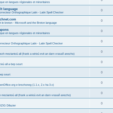
0
ique en langues régionales et minoritaires
ult language
0
rrecteur Orthographique Latin - Latin Spell Checker
technet.com
0
t le breton - Microsoft and the Breton language
Lapons
0
ique en langues régionales et minoritaires
0
recteur Orthographique Latin - Latin Spell Checker
0
gezh meziantoù all (frank a wirioù evit an darn vrasañ anezho)
0
où all a-bep seurt
0
bep seurt
0
enOffice.org e brezhoneg (1.1.x, 2.x ha 3.x)
0
h meziantoù all (frank a wirioù evit an darn vrasañ anezho)
0
ZIG Difazier