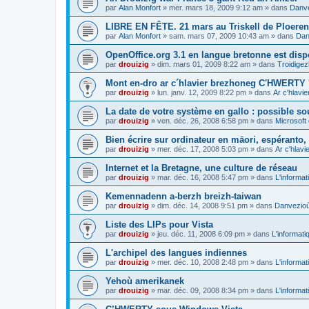
par
Alan Monfort
»
mer. mars 18, 2009 9:12 am
» dans
Danve
LIBRE EN FÊTE. 21 mars au Triskell de Ploeren
par
Alan Monfort
»
sam. mars 07, 2009 10:43 am
» dans
Dan
OpenOffice.org 3.1 en langue bretonne est disp
par
drouizig
»
dim. mars 01, 2009 8:22 am
» dans
Troidigez
Mont en-dro ar c´hlavier brezhoneg C'HWERTY 
par
drouizig
»
lun. janv. 12, 2009 8:22 pm
» dans
Ar c'hlav
La date de votre système en gallo : possible sou
par
drouizig
»
ven. déc. 26, 2008 6:58 pm
» dans
Microsoft 
Bien écrire sur ordinateur en māori, espéranto, g
par
drouizig
»
mer. déc. 17, 2008 5:03 pm
» dans
Ar c'hlav
Internet et la Bretagne, une culture de réseau
par
drouizig
»
mar. déc. 16, 2008 5:47 pm
» dans
L'informat
Kemennadenn a-berzh breizh-taiwan
par
drouizig
»
dim. déc. 14, 2008 9:51 pm
» dans
Danvezioù 
Liste des LIPs pour Vista
par
drouizig
»
jeu. déc. 11, 2008 6:09 pm
» dans
L'informati
L'archipel des langues indiennes
par
drouizig
»
mer. déc. 10, 2008 2:48 pm
» dans
L'informat
Yehoù amerikanek
par
drouizig
»
mar. déc. 09, 2008 8:34 pm
» dans
L'informat