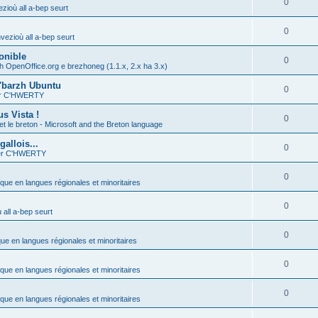
0
zioù all a-bep seurt
0
vezioù all a-bep seurt
onible
0
h OpenOffice.org e brezhoneg (1.1.x, 2.x ha 3.x)
'barzh Ubuntu
0
ier C'HWERTY
s Vista !
0
et le breton - Microsoft and the Breton language
allois...
0
ier C'HWERTY
0
ique en langues régionales et minoritaires
0
all a-bep seurt
0
que en langues régionales et minoritaires
0
ique en langues régionales et minoritaires
0
ique en langues régionales et minoritaires