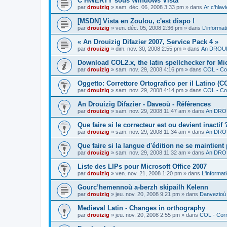
C’HWERTY sous Windows Vista
par
drouizig
»
sam. déc. 06, 2008 3:33 pm
» dans
Ar c'hla
[MSDN] Vista en Zoulou, c'est dispo !
par
drouizig
»
ven. déc. 05, 2008 2:36 pm
» dans
L'informat
« An Drouizig Difazier 2007, Service Pack 4 »
par
drouizig
»
dim. nov. 30, 2008 2:55 pm
» dans
An DROUIZ
Download COL2.x, the latin spellchecker for Mic
par
drouizig
»
sam. nov. 29, 2008 4:16 pm
» dans
COL - Cor
Oggetto: Correttore Ortografico per il Latino (C
par
drouizig
»
sam. nov. 29, 2008 4:14 pm
» dans
COL - Cor
An Drouizig Difazier - Daveoù - Références
par
drouizig
»
sam. nov. 29, 2008 11:47 am
» dans
An DROU
Que faire si le correcteur est ou devient inactif 
par
drouizig
»
sam. nov. 29, 2008 11:34 am
» dans
An DROU
Que faire si la langue d'édition ne se maintient
par
drouizig
»
sam. nov. 29, 2008 11:32 am
» dans
An DROU
Liste des LIPs pour Microsoft Office 2007
par
drouizig
»
ven. nov. 21, 2008 1:20 pm
» dans
L'informat
Gourc’hemennoù a-berzh skipailh Kelenn
par
drouizig
»
jeu. nov. 20, 2008 9:21 pm
» dans
Danvezioù 
Medieval Latin - Changes in orthography
par
drouizig
»
jeu. nov. 20, 2008 2:55 pm
» dans
COL - Corr