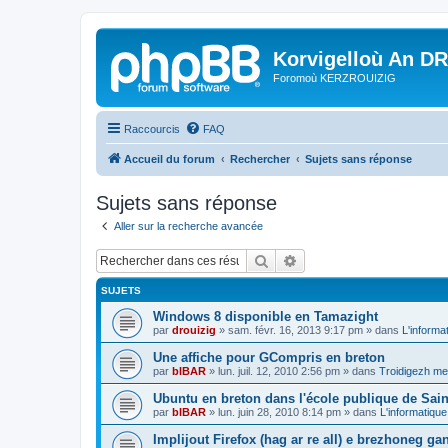
Korvigelloù An D
Foromoù KERZROUIZIG
Raccourcis
FAQ
Accueil du forum
Rechercher
Sujets sans réponse
Sujets sans réponse
Aller sur la recherche avancée
Rechercher
Recherche avancée
SUJETS
Windows 8 disponible en Tamazight
par
drouizig
»
sam. févr. 16, 2013 9:17 pm
» dans
L'informa
Une affiche pour GCompris en breton
par
bIBAR
»
lun. juil. 12, 2010 2:56 pm
» dans
Troidigezh mez
Ubuntu en breton dans l'école publique de Sain
par
bIBAR
»
lun. juin 28, 2010 8:14 pm
» dans
L'informatique
Implijout Firefox (hag ar re all) e brezhoneg ga