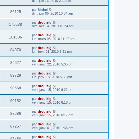
dim. juin 13, 2010 2:29 pm
par
Michel
86125
dim. juin 06, 2010 10:34 am
par
drouizig
175038
dim. avr. 04, 2010 10:24 am
par
drouizig
101606
lun. mars 08, 2010 11:17 am
par
drouizig
84070
lun. févr. 01, 2010 3:31 pm
par
drouizig
89627
ven. janv. 22, 2010 5:35 pm
par
drouizig
89729
lun. janv. 18, 2010 5:55 pm
par
drouizig
90568
ven. janv. 15, 2010 6:21 pm
par
drouizig
90152
ven. janv. 15, 2010 6:18 pm
par
drouizig
88686
ven. janv. 15, 2010 6:17 pm
par
drouizig
87257
ven. janv. 01, 2010 1:36 pm
par
drouizig