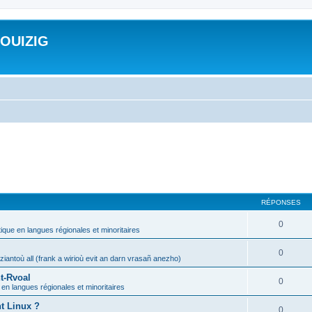
ROUIZIG
RÉPONSES
0
tique en langues régionales et minoritaires
0
iantoù all (frank a wirioù evit an darn vrasañ anezho)
t-Rvoal
0
 en langues régionales et minoritaires
nt Linux ?
0