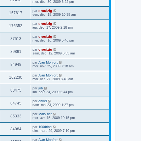
87456
mer. déc. 30, 2009 6:22 pm
par
drouizig
157617
ven. déc. 18, 2009 10:38 am
par
drouizig
176352
jeu. déc. 17, 2009 2:18 pm
par
drouizig
87513
mer. déc. 16, 2009 5:46 pm
par
drouizig
89891
sam. déc. 12, 2009 6:33 am
par
Alan Monfort
84948
mer. nov. 25, 2009 7:18 am
par
Alan Monfort
162230
mar. oct. 27, 2009 8:40 am
par
job
83475
lun. août 24, 2009 6:44 pm
par
envel
84745
sam. mai 23, 2009 1:27 pm
par
Malo-net
85333
mer. avr. 15, 2009 10:15 pm
par
100drine
84084
dim. mars 29, 2009 7:10 pm
par
Alan Monfort