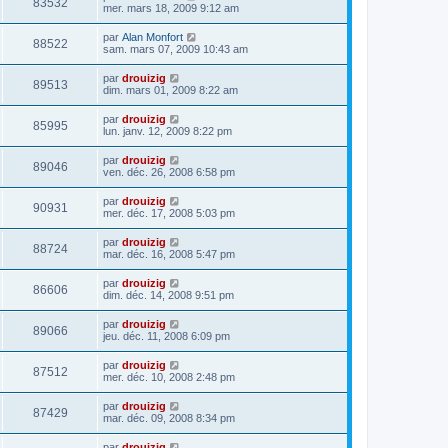
83532
mer. mars 18, 2009 9:12 am
par
Alan Monfort
88522
sam. mars 07, 2009 10:43 am
par
drouizig
89513
dim. mars 01, 2009 8:22 am
par
drouizig
85995
lun. janv. 12, 2009 8:22 pm
par
drouizig
89046
ven. déc. 26, 2008 6:58 pm
par
drouizig
90931
mer. déc. 17, 2008 5:03 pm
par
drouizig
88724
mar. déc. 16, 2008 5:47 pm
par
drouizig
86606
dim. déc. 14, 2008 9:51 pm
par
drouizig
89066
jeu. déc. 11, 2008 6:09 pm
par
drouizig
87512
mer. déc. 10, 2008 2:48 pm
par
drouizig
87429
mar. déc. 09, 2008 8:34 pm
par
drouizig