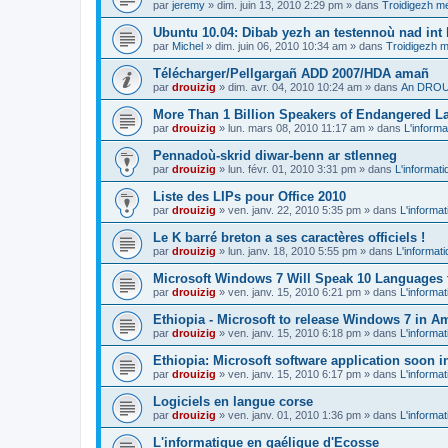
par
jeremy
»
dim. juin 13, 2010 2:29 pm
» dans
Troidigezh me
Ubuntu 10.04: Dibab yezh an testennoù nad int k
par
Michel
»
dim. juin 06, 2010 10:34 am
» dans
Troidigezh m
Télécharger/Pellgargañ ADD 2007/HDA amañ
par
drouizig
»
dim. avr. 04, 2010 10:24 am
» dans
An DROUI
More Than 1 Billion Speakers of Endangered L
par
drouizig
»
lun. mars 08, 2010 11:17 am
» dans
L'informa
Pennadoù-skrid diwar-benn ar stlenneg
par
drouizig
»
lun. févr. 01, 2010 3:31 pm
» dans
L'informati
Liste des LIPs pour Office 2010
par
drouizig
»
ven. janv. 22, 2010 5:35 pm
» dans
L'informat
Le K barré breton a ses caractères officiels !
par
drouizig
»
lun. janv. 18, 2010 5:55 pm
» dans
L'informat
Microsoft Windows 7 Will Speak 10 Languages 
par
drouizig
»
ven. janv. 15, 2010 6:21 pm
» dans
L'informat
Ethiopia - Microsoft to release Windows 7 in A
par
drouizig
»
ven. janv. 15, 2010 6:18 pm
» dans
L'informat
Ethiopia: Microsoft software application soon 
par
drouizig
»
ven. janv. 15, 2010 6:17 pm
» dans
L'informat
Logiciels en langue corse
par
drouizig
»
ven. janv. 01, 2010 1:36 pm
» dans
L'informat
L'informatique en gaélique d'Ecosse