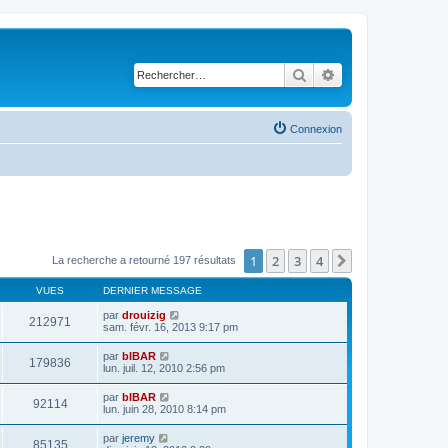
Rechercher
Recherche avancé
Connexion
1
2
3
4
Suivant
La recherche a retourné 197 résultats
VUES
DERNIER MESSAGE
par
drouizig
212971
sam. févr. 16, 2013 9:17 pm
par
bIBAR
179836
lun. juil. 12, 2010 2:56 pm
par
bIBAR
92114
lun. juin 28, 2010 8:14 pm
par
jeremy
85135