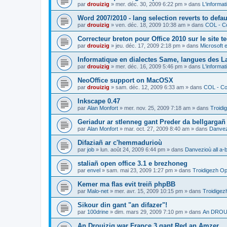
par
drouizig
»
mer. déc. 30, 2009 6:22 pm
» dans
L'informat
Word 2007/2010 - lang selection reverts to defa
par
drouizig
»
ven. déc. 18, 2009 10:38 am
» dans
COL - Co
Correcteur breton pour Office 2010 sur le site 
par
drouizig
»
jeu. déc. 17, 2009 2:18 pm
» dans
Microsoft e
Informatique en dialectes Same, langues des 
par
drouizig
»
mer. déc. 16, 2009 5:46 pm
» dans
L'informat
NeoOffice support on MacOSX
par
drouizig
»
sam. déc. 12, 2009 6:33 am
» dans
COL - Cor
Inkscape 0.47
par
Alan Monfort
»
mer. nov. 25, 2009 7:18 am
» dans
Troidi
Geriadur ar stlenneg gant Preder da bellgargañ
par
Alan Monfort
»
mar. oct. 27, 2009 8:40 am
» dans
Danvezi
Difaziañ ar c'hemmadurioù
par
job
»
lun. août 24, 2009 6:44 pm
» dans
Danvezioù all a-
staliañ open office 3.1 e brezhoneg
par
envel
»
sam. mai 23, 2009 1:27 pm
» dans
Troidigezh Op
Kemer ma flas evit treiñ phpBB
par
Malo-net
»
mer. avr. 15, 2009 10:15 pm
» dans
Troidigez
Sikour din gant "an difazer"!
par
100drine
»
dim. mars 29, 2009 7:10 pm
» dans
An DROUI
An Drouizig war France 3 gant Red an Amzer