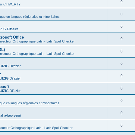
0
vier C'HWERTY
0
ique en langues régionales et minoritaires
0
IG Difazier
rosoft Office
0
recteur Orthographique Latin - Latin Spell Checker
OL)
0
recteur Orthographique Latin - Latin Spell Checker
0
IZIG Difazier
?
0
IZIG Difazier
 pas ?
0
IZIG Difazier
0
ique en langues régionales et minoritaires
0
all a-bep seurt
0
ecteur Orthographique Latin - Latin Spell Checker