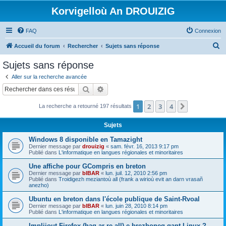
Korvigelloù An DROUIZIG
FAQ
Connexion
R
Accueil du forum
Rechercher
Sujets sans réponse
e
Sujets sans réponse
c
Aller sur la recherche avancée
h
Rechercher
Recherche avancée
e
1
2
3
4
Suivant
La recherche a retourné 197 résultats
r
c
Sujets
h
Windows 8 disponible en Tamazight
e
Dernier message par
drouizig
«
sam. févr. 16, 2013 9:17 pm
Publié dans
L'informatique en langues régionales et minoritaires
r
Une affiche pour GCompris en breton
Dernier message par
bIBAR
«
lun. juil. 12, 2010 2:56 pm
Publié dans
Troidigezh meziantoù all (frank a wirioù evit an darn vrasañ
anezho)
Ubuntu en breton dans l'école publique de Saint-Rvoal
Dernier message par
bIBAR
«
lun. juin 28, 2010 8:14 pm
Publié dans
L'informatique en langues régionales et minoritaires
Implijout Firefox (hag ar re all) e brezhoneg gant Linux ?