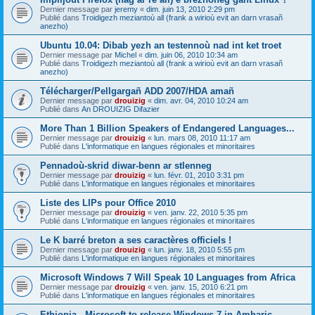
Dernier message par
jeremy
«
dim. juin 13, 2010 2:29 pm
Publié dans
Troidigezh meziantoù all (frank a wirioù evit an darn vrasañ
anezho)
Ubuntu 10.04: Dibab yezh an testennoù nad int ket troet
Dernier message par
Michel
«
dim. juin 06, 2010 10:34 am
Publié dans
Troidigezh meziantoù all (frank a wirioù evit an darn vrasañ
anezho)
Télécharger/Pellgargañ ADD 2007/HDA amañ
Dernier message par
drouizig
«
dim. avr. 04, 2010 10:24 am
Publié dans
An DROUIZIG Difazier
More Than 1 Billion Speakers of Endangered Languages...
Dernier message par
drouizig
«
lun. mars 08, 2010 11:17 am
Publié dans
L'informatique en langues régionales et minoritaires
Pennadoù-skrid diwar-benn ar stlenneg
Dernier message par
drouizig
«
lun. févr. 01, 2010 3:31 pm
Publié dans
L'informatique en langues régionales et minoritaires
Liste des LIPs pour Office 2010
Dernier message par
drouizig
«
ven. janv. 22, 2010 5:35 pm
Publié dans
L'informatique en langues régionales et minoritaires
Le K barré breton a ses caractères officiels !
Dernier message par
drouizig
«
lun. janv. 18, 2010 5:55 pm
Publié dans
L'informatique en langues régionales et minoritaires
Microsoft Windows 7 Will Speak 10 Languages from Africa
Dernier message par
drouizig
«
ven. janv. 15, 2010 6:21 pm
Publié dans
L'informatique en langues régionales et minoritaires
Ethiopia - Microsoft to release Windows 7 in Amharic