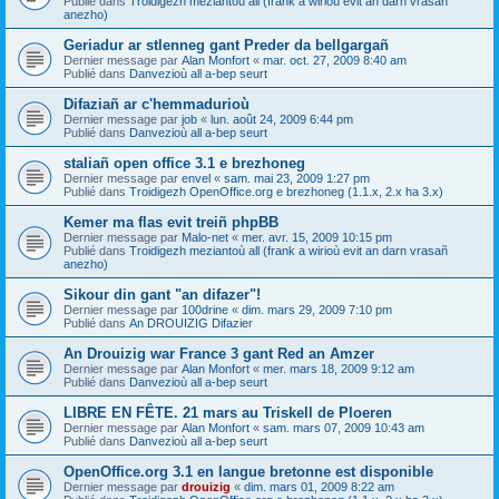
Publié dans
Troidigezh meziantoù all (frank a wirioù evit an darn vrasañ
anezho)
Geriadur ar stlenneg gant Preder da bellgargañ
Dernier message par
Alan Monfort
«
mar. oct. 27, 2009 8:40 am
Publié dans
Danvezioù all a-bep seurt
Difaziañ ar c'hemmadurioù
Dernier message par
job
«
lun. août 24, 2009 6:44 pm
Publié dans
Danvezioù all a-bep seurt
staliañ open office 3.1 e brezhoneg
Dernier message par
envel
«
sam. mai 23, 2009 1:27 pm
Publié dans
Troidigezh OpenOffice.org e brezhoneg (1.1.x, 2.x ha 3.x)
Kemer ma flas evit treiñ phpBB
Dernier message par
Malo-net
«
mer. avr. 15, 2009 10:15 pm
Publié dans
Troidigezh meziantoù all (frank a wirioù evit an darn vrasañ
anezho)
Sikour din gant "an difazer"!
Dernier message par
100drine
«
dim. mars 29, 2009 7:10 pm
Publié dans
An DROUIZIG Difazier
An Drouizig war France 3 gant Red an Amzer
Dernier message par
Alan Monfort
«
mer. mars 18, 2009 9:12 am
Publié dans
Danvezioù all a-bep seurt
LIBRE EN FÊTE. 21 mars au Triskell de Ploeren
Dernier message par
Alan Monfort
«
sam. mars 07, 2009 10:43 am
Publié dans
Danvezioù all a-bep seurt
OpenOffice.org 3.1 en langue bretonne est disponible
Dernier message par
drouizig
«
dim. mars 01, 2009 8:22 am