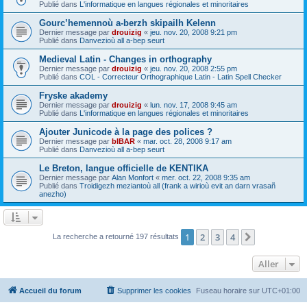
Publié dans
L'informatique en langues régionales et minoritaires
Gourc’hemennoù a-berzh skipailh Kelenn
Dernier message par
drouizig
«
jeu. nov. 20, 2008 9:21 pm
Publié dans
Danvezioù all a-bep seurt
Medieval Latin - Changes in orthography
Dernier message par
drouizig
«
jeu. nov. 20, 2008 2:55 pm
Publié dans
COL - Correcteur Orthographique Latin - Latin Spell Checker
Fryske akademy
Dernier message par
drouizig
«
lun. nov. 17, 2008 9:45 am
Publié dans
L'informatique en langues régionales et minoritaires
Ajouter Junicode à la page des polices ?
Dernier message par
bIBAR
«
mar. oct. 28, 2008 9:17 am
Publié dans
Danvezioù all a-bep seurt
Le Breton, langue officielle de KENTIKA
Dernier message par
Alan Monfort
«
mer. oct. 22, 2008 9:35 am
Publié dans
Troidigezh meziantoù all (frank a wirioù evit an darn vrasañ
anezho)
1
2
3
4
Suivant
La recherche a retourné 197 résultats
Aller
Accueil du forum
Supprimer les cookies
Fuseau horaire sur
UTC+01:00