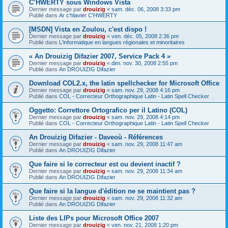
C’HWERTY sous Windows Vista
Dernier message par
drouizig
«
sam. déc. 06, 2008 3:33 pm
Publié dans
Ar c'hlavier C'HWERTY
[MSDN] Vista en Zoulou, c'est dispo !
Dernier message par
drouizig
«
ven. déc. 05, 2008 2:36 pm
Publié dans
L'informatique en langues régionales et minoritaires
« An Drouizig Difazier 2007, Service Pack 4 »
Dernier message par
drouizig
«
dim. nov. 30, 2008 2:55 pm
Publié dans
An DROUIZIG Difazier
Download COL2.x, the latin spellchecker for Microsoft Office
Dernier message par
drouizig
«
sam. nov. 29, 2008 4:16 pm
Publié dans
COL - Correcteur Orthographique Latin - Latin Spell Checker
Oggetto: Correttore Ortografico per il Latino (COL)
Dernier message par
drouizig
«
sam. nov. 29, 2008 4:14 pm
Publié dans
COL - Correcteur Orthographique Latin - Latin Spell Checker
An Drouizig Difazier - Daveoù - Références
Dernier message par
drouizig
«
sam. nov. 29, 2008 11:47 am
Publié dans
An DROUIZIG Difazier
Que faire si le correcteur est ou devient inactif ?
Dernier message par
drouizig
«
sam. nov. 29, 2008 11:34 am
Publié dans
An DROUIZIG Difazier
Que faire si la langue d'édition ne se maintient pas ?
Dernier message par
drouizig
«
sam. nov. 29, 2008 11:32 am
Publié dans
An DROUIZIG Difazier
Liste des LIPs pour Microsoft Office 2007
Dernier message par
drouizig
«
ven. nov. 21, 2008 1:20 pm