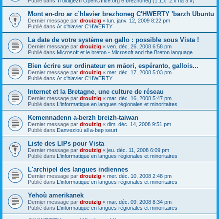
Publié dans
Troidigezh OpenOffice.org e brezhoneg (1.1.x, 2.x ha 3.x)
Mont en-dro ar c´hlavier brezhoneg C'HWERTY 'barzh Ubuntu
Dernier message par
drouizig
«
lun. janv. 12, 2009 8:22 pm
Publié dans
Ar c'hlavier C'HWERTY
La date de votre système en gallo : possible sous Vista !
Dernier message par
drouizig
«
ven. déc. 26, 2008 6:58 pm
Publié dans
Microsoft et le breton - Microsoft and the Breton language
Bien écrire sur ordinateur en māori, espéranto, gallois...
Dernier message par
drouizig
«
mer. déc. 17, 2008 5:03 pm
Publié dans
Ar c'hlavier C'HWERTY
Internet et la Bretagne, une culture de réseau
Dernier message par
drouizig
«
mar. déc. 16, 2008 5:47 pm
Publié dans
L'informatique en langues régionales et minoritaires
Kemennadenn a-berzh breizh-taiwan
Dernier message par
drouizig
«
dim. déc. 14, 2008 9:51 pm
Publié dans
Danvezioù all a-bep seurt
Liste des LIPs pour Vista
Dernier message par
drouizig
«
jeu. déc. 11, 2008 6:09 pm
Publié dans
L'informatique en langues régionales et minoritaires
L'archipel des langues indiennes
Dernier message par
drouizig
«
mer. déc. 10, 2008 2:48 pm
Publié dans
L'informatique en langues régionales et minoritaires
Yehoù amerikanek
Dernier message par
drouizig
«
mar. déc. 09, 2008 8:34 pm
Publié dans
L'informatique en langues régionales et minoritaires