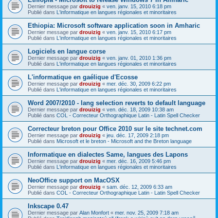
Dernier message par
drouizig
«
ven. janv. 15, 2010 6:18 pm
Publié dans
L'informatique en langues régionales et minoritaires
Ethiopia: Microsoft software application soon in Amharic
Dernier message par
drouizig
«
ven. janv. 15, 2010 6:17 pm
Publié dans
L'informatique en langues régionales et minoritaires
Logiciels en langue corse
Dernier message par
drouizig
«
ven. janv. 01, 2010 1:36 pm
Publié dans
L'informatique en langues régionales et minoritaires
L'informatique en gaélique d'Ecosse
Dernier message par
drouizig
«
mer. déc. 30, 2009 6:22 pm
Publié dans
L'informatique en langues régionales et minoritaires
Word 2007/2010 - lang selection reverts to default language
Dernier message par
drouizig
«
ven. déc. 18, 2009 10:38 am
Publié dans
COL - Correcteur Orthographique Latin - Latin Spell Checker
Correcteur breton pour Office 2010 sur le site technet.com
Dernier message par
drouizig
«
jeu. déc. 17, 2009 2:18 pm
Publié dans
Microsoft et le breton - Microsoft and the Breton language
Informatique en dialectes Same, langues des Lapons
Dernier message par
drouizig
«
mer. déc. 16, 2009 5:46 pm
Publié dans
L'informatique en langues régionales et minoritaires
NeoOffice support on MacOSX
Dernier message par
drouizig
«
sam. déc. 12, 2009 6:33 am
Publié dans
COL - Correcteur Orthographique Latin - Latin Spell Checker
Inkscape 0.47
Dernier message par
Alan Monfort
«
mer. nov. 25, 2009 7:18 am