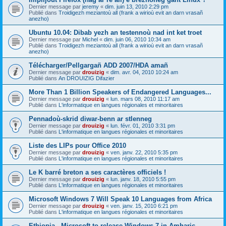
Dernier message par
jeremy
«
dim. juin 13, 2010 2:29 pm
Publié dans
Troidigezh meziantoù all (frank a wirioù evit an darn vrasañ
anezho)
Ubuntu 10.04: Dibab yezh an testennoù nad int ket troet
Dernier message par
Michel
«
dim. juin 06, 2010 10:34 am
Publié dans
Troidigezh meziantoù all (frank a wirioù evit an darn vrasañ
anezho)
Télécharger/Pellgargañ ADD 2007/HDA amañ
Dernier message par
drouizig
«
dim. avr. 04, 2010 10:24 am
Publié dans
An DROUIZIG Difazier
More Than 1 Billion Speakers of Endangered Languages...
Dernier message par
drouizig
«
lun. mars 08, 2010 11:17 am
Publié dans
L'informatique en langues régionales et minoritaires
Pennadoù-skrid diwar-benn ar stlenneg
Dernier message par
drouizig
«
lun. févr. 01, 2010 3:31 pm
Publié dans
L'informatique en langues régionales et minoritaires
Liste des LIPs pour Office 2010
Dernier message par
drouizig
«
ven. janv. 22, 2010 5:35 pm
Publié dans
L'informatique en langues régionales et minoritaires
Le K barré breton a ses caractères officiels !
Dernier message par
drouizig
«
lun. janv. 18, 2010 5:55 pm
Publié dans
L'informatique en langues régionales et minoritaires
Microsoft Windows 7 Will Speak 10 Languages from Africa
Dernier message par
drouizig
«
ven. janv. 15, 2010 6:21 pm
Publié dans
L'informatique en langues régionales et minoritaires
Ethiopia - Microsoft to release Windows 7 in Amharic