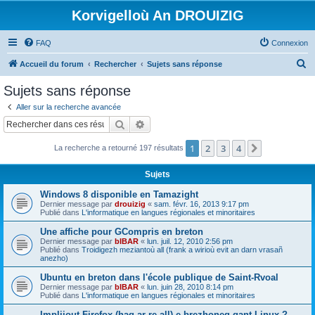
Korvigelloù An DROUIZIG
FAQ
Connexion
R
Accueil du forum
Rechercher
Sujets sans réponse
e
Sujets sans réponse
c
Aller sur la recherche avancée
h
Rechercher
Recherche avancée
e
1
2
3
4
Suivant
La recherche a retourné 197 résultats
r
c
Sujets
h
Windows 8 disponible en Tamazight
e
Dernier message par
drouizig
«
sam. févr. 16, 2013 9:17 pm
Publié dans
L'informatique en langues régionales et minoritaires
r
Une affiche pour GCompris en breton
Dernier message par
bIBAR
«
lun. juil. 12, 2010 2:56 pm
Publié dans
Troidigezh meziantoù all (frank a wirioù evit an darn vrasañ
anezho)
Ubuntu en breton dans l'école publique de Saint-Rvoal
Dernier message par
bIBAR
«
lun. juin 28, 2010 8:14 pm
Publié dans
L'informatique en langues régionales et minoritaires
Implijout Firefox (hag ar re all) e brezhoneg gant Linux ?