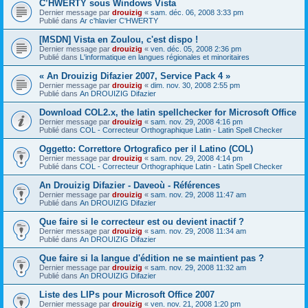
C’HWERTY sous Windows Vista
Dernier message par
drouizig
«
sam. déc. 06, 2008 3:33 pm
Publié dans
Ar c'hlavier C'HWERTY
[MSDN] Vista en Zoulou, c'est dispo !
Dernier message par
drouizig
«
ven. déc. 05, 2008 2:36 pm
Publié dans
L'informatique en langues régionales et minoritaires
« An Drouizig Difazier 2007, Service Pack 4 »
Dernier message par
drouizig
«
dim. nov. 30, 2008 2:55 pm
Publié dans
An DROUIZIG Difazier
Download COL2.x, the latin spellchecker for Microsoft Office
Dernier message par
drouizig
«
sam. nov. 29, 2008 4:16 pm
Publié dans
COL - Correcteur Orthographique Latin - Latin Spell Checker
Oggetto: Correttore Ortografico per il Latino (COL)
Dernier message par
drouizig
«
sam. nov. 29, 2008 4:14 pm
Publié dans
COL - Correcteur Orthographique Latin - Latin Spell Checker
An Drouizig Difazier - Daveoù - Références
Dernier message par
drouizig
«
sam. nov. 29, 2008 11:47 am
Publié dans
An DROUIZIG Difazier
Que faire si le correcteur est ou devient inactif ?
Dernier message par
drouizig
«
sam. nov. 29, 2008 11:34 am
Publié dans
An DROUIZIG Difazier
Que faire si la langue d'édition ne se maintient pas ?
Dernier message par
drouizig
«
sam. nov. 29, 2008 11:32 am
Publié dans
An DROUIZIG Difazier
Liste des LIPs pour Microsoft Office 2007
Dernier message par
drouizig
«
ven. nov. 21, 2008 1:20 pm