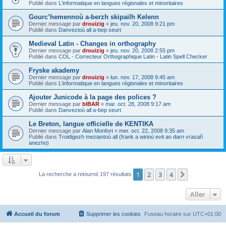
Publié dans
L'informatique en langues régionales et minoritaires
Gourc’hemennoù a-berzh skipailh Kelenn
Dernier message par
drouizig
«
jeu. nov. 20, 2008 9:21 pm
Publié dans
Danvezioù all a-bep seurt
Medieval Latin - Changes in orthography
Dernier message par
drouizig
«
jeu. nov. 20, 2008 2:55 pm
Publié dans
COL - Correcteur Orthographique Latin - Latin Spell Checker
Fryske akademy
Dernier message par
drouizig
«
lun. nov. 17, 2008 9:45 am
Publié dans
L'informatique en langues régionales et minoritaires
Ajouter Junicode à la page des polices ?
Dernier message par
bIBAR
«
mar. oct. 28, 2008 9:17 am
Publié dans
Danvezioù all a-bep seurt
Le Breton, langue officielle de KENTIKA
Dernier message par
Alan Monfort
«
mer. oct. 22, 2008 9:35 am
Publié dans
Troidigezh meziantoù all (frank a wirioù evit an darn vrasañ
anezho)
1
2
3
4
Suivant
La recherche a retourné 197 résultats
Aller
Accueil du forum
Supprimer les cookies
Fuseau horaire sur
UTC+01:00