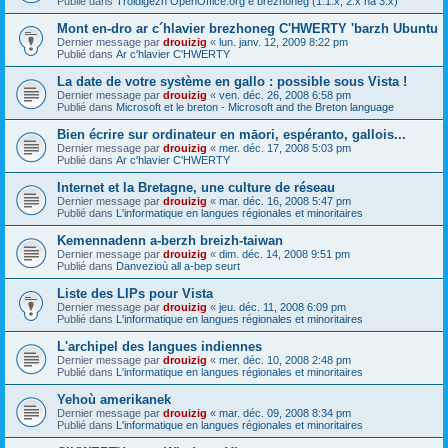
Publié dans
Troidigezh OpenOffice.org e brezhoneg (1.1.x, 2.x ha 3.x)
Mont en-dro ar c´hlavier brezhoneg C'HWERTY 'barzh Ubuntu
Dernier message par
drouizig
«
lun. janv. 12, 2009 8:22 pm
Publié dans
Ar c'hlavier C'HWERTY
La date de votre système en gallo : possible sous Vista !
Dernier message par
drouizig
«
ven. déc. 26, 2008 6:58 pm
Publié dans
Microsoft et le breton - Microsoft and the Breton language
Bien écrire sur ordinateur en māori, espéranto, gallois...
Dernier message par
drouizig
«
mer. déc. 17, 2008 5:03 pm
Publié dans
Ar c'hlavier C'HWERTY
Internet et la Bretagne, une culture de réseau
Dernier message par
drouizig
«
mar. déc. 16, 2008 5:47 pm
Publié dans
L'informatique en langues régionales et minoritaires
Kemennadenn a-berzh breizh-taiwan
Dernier message par
drouizig
«
dim. déc. 14, 2008 9:51 pm
Publié dans
Danvezioù all a-bep seurt
Liste des LIPs pour Vista
Dernier message par
drouizig
«
jeu. déc. 11, 2008 6:09 pm
Publié dans
L'informatique en langues régionales et minoritaires
L'archipel des langues indiennes
Dernier message par
drouizig
«
mer. déc. 10, 2008 2:48 pm
Publié dans
L'informatique en langues régionales et minoritaires
Yehoù amerikanek
Dernier message par
drouizig
«
mar. déc. 09, 2008 8:34 pm
Publié dans
L'informatique en langues régionales et minoritaires