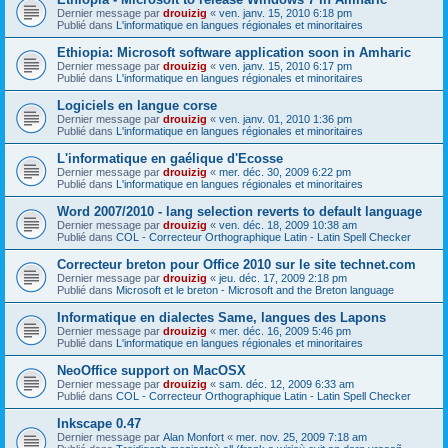
Dernier message par
drouizig
«
ven. janv. 15, 2010 6:18 pm
Publié dans
L'informatique en langues régionales et minoritaires
Ethiopia: Microsoft software application soon in Amharic
Dernier message par
drouizig
«
ven. janv. 15, 2010 6:17 pm
Publié dans
L'informatique en langues régionales et minoritaires
Logiciels en langue corse
Dernier message par
drouizig
«
ven. janv. 01, 2010 1:36 pm
Publié dans
L'informatique en langues régionales et minoritaires
L'informatique en gaélique d'Ecosse
Dernier message par
drouizig
«
mer. déc. 30, 2009 6:22 pm
Publié dans
L'informatique en langues régionales et minoritaires
Word 2007/2010 - lang selection reverts to default language
Dernier message par
drouizig
«
ven. déc. 18, 2009 10:38 am
Publié dans
COL - Correcteur Orthographique Latin - Latin Spell Checker
Correcteur breton pour Office 2010 sur le site technet.com
Dernier message par
drouizig
«
jeu. déc. 17, 2009 2:18 pm
Publié dans
Microsoft et le breton - Microsoft and the Breton language
Informatique en dialectes Same, langues des Lapons
Dernier message par
drouizig
«
mer. déc. 16, 2009 5:46 pm
Publié dans
L'informatique en langues régionales et minoritaires
NeoOffice support on MacOSX
Dernier message par
drouizig
«
sam. déc. 12, 2009 6:33 am
Publié dans
COL - Correcteur Orthographique Latin - Latin Spell Checker
Inkscape 0.47
Dernier message par
Alan Monfort
«
mer. nov. 25, 2009 7:18 am