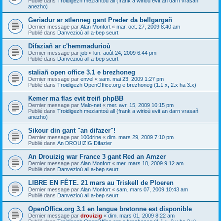
Publié dans
Troidigezh meziantoù all (frank a wirioù evit an darn vrasañ
anezho)
Geriadur ar stlenneg gant Preder da bellgargañ
Dernier message par
Alan Monfort
«
mar. oct. 27, 2009 8:40 am
Publié dans
Danvezioù all a-bep seurt
Difaziañ ar c'hemmadurioù
Dernier message par
job
«
lun. août 24, 2009 6:44 pm
Publié dans
Danvezioù all a-bep seurt
staliañ open office 3.1 e brezhoneg
Dernier message par
envel
«
sam. mai 23, 2009 1:27 pm
Publié dans
Troidigezh OpenOffice.org e brezhoneg (1.1.x, 2.x ha 3.x)
Kemer ma flas evit treiñ phpBB
Dernier message par
Malo-net
«
mer. avr. 15, 2009 10:15 pm
Publié dans
Troidigezh meziantoù all (frank a wirioù evit an darn vrasañ
anezho)
Sikour din gant "an difazer"!
Dernier message par
100drine
«
dim. mars 29, 2009 7:10 pm
Publié dans
An DROUIZIG Difazier
An Drouizig war France 3 gant Red an Amzer
Dernier message par
Alan Monfort
«
mer. mars 18, 2009 9:12 am
Publié dans
Danvezioù all a-bep seurt
LIBRE EN FÊTE. 21 mars au Triskell de Ploeren
Dernier message par
Alan Monfort
«
sam. mars 07, 2009 10:43 am
Publié dans
Danvezioù all a-bep seurt
OpenOffice.org 3.1 en langue bretonne est disponible
Dernier message par
drouizig
«
dim. mars 01, 2009 8:22 am