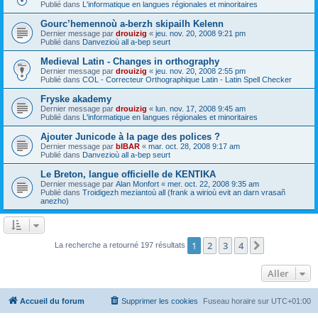
Publié dans
L'informatique en langues régionales et minoritaires
Gourc’hemennoù a-berzh skipailh Kelenn
Dernier message par
drouizig
«
jeu. nov. 20, 2008 9:21 pm
Publié dans
Danvezioù all a-bep seurt
Medieval Latin - Changes in orthography
Dernier message par
drouizig
«
jeu. nov. 20, 2008 2:55 pm
Publié dans
COL - Correcteur Orthographique Latin - Latin Spell Checker
Fryske akademy
Dernier message par
drouizig
«
lun. nov. 17, 2008 9:45 am
Publié dans
L'informatique en langues régionales et minoritaires
Ajouter Junicode à la page des polices ?
Dernier message par
bIBAR
«
mar. oct. 28, 2008 9:17 am
Publié dans
Danvezioù all a-bep seurt
Le Breton, langue officielle de KENTIKA
Dernier message par
Alan Monfort
«
mer. oct. 22, 2008 9:35 am
Publié dans
Troidigezh meziantoù all (frank a wirioù evit an darn vrasañ
anezho)
1
2
3
4
Suivant
La recherche a retourné 197 résultats
Aller
Accueil du forum
Supprimer les cookies
Fuseau horaire sur
UTC+01:00