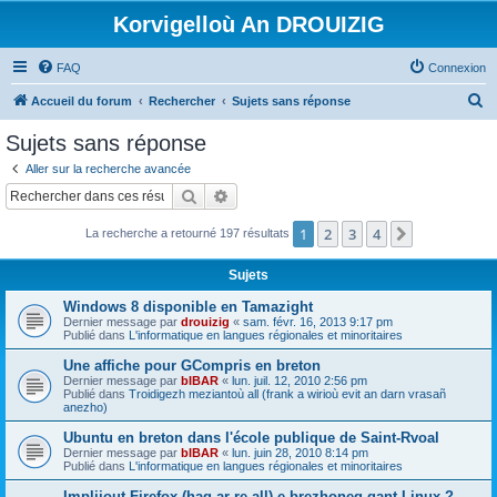
Korvigelloù An DROUIZIG
FAQ
Connexion
R
Accueil du forum
Rechercher
Sujets sans réponse
e
Sujets sans réponse
c
Aller sur la recherche avancée
h
Rechercher
Recherche avancée
e
1
2
3
4
Suivant
La recherche a retourné 197 résultats
r
c
Sujets
h
Windows 8 disponible en Tamazight
e
Dernier message par
drouizig
«
sam. févr. 16, 2013 9:17 pm
Publié dans
L'informatique en langues régionales et minoritaires
r
Une affiche pour GCompris en breton
Dernier message par
bIBAR
«
lun. juil. 12, 2010 2:56 pm
Publié dans
Troidigezh meziantoù all (frank a wirioù evit an darn vrasañ
anezho)
Ubuntu en breton dans l'école publique de Saint-Rvoal
Dernier message par
bIBAR
«
lun. juin 28, 2010 8:14 pm
Publié dans
L'informatique en langues régionales et minoritaires
Implijout Firefox (hag ar re all) e brezhoneg gant Linux ?