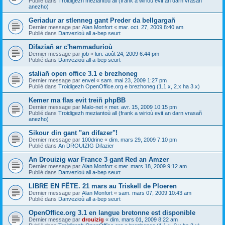
Publié dans
Troidigezh meziantoù all (frank a wirioù evit an darn vrasañ
anezho)
Geriadur ar stlenneg gant Preder da bellgargañ
Dernier message par
Alan Monfort
«
mar. oct. 27, 2009 8:40 am
Publié dans
Danvezioù all a-bep seurt
Difaziañ ar c'hemmadurioù
Dernier message par
job
«
lun. août 24, 2009 6:44 pm
Publié dans
Danvezioù all a-bep seurt
staliañ open office 3.1 e brezhoneg
Dernier message par
envel
«
sam. mai 23, 2009 1:27 pm
Publié dans
Troidigezh OpenOffice.org e brezhoneg (1.1.x, 2.x ha 3.x)
Kemer ma flas evit treiñ phpBB
Dernier message par
Malo-net
«
mer. avr. 15, 2009 10:15 pm
Publié dans
Troidigezh meziantoù all (frank a wirioù evit an darn vrasañ
anezho)
Sikour din gant "an difazer"!
Dernier message par
100drine
«
dim. mars 29, 2009 7:10 pm
Publié dans
An DROUIZIG Difazier
An Drouizig war France 3 gant Red an Amzer
Dernier message par
Alan Monfort
«
mer. mars 18, 2009 9:12 am
Publié dans
Danvezioù all a-bep seurt
LIBRE EN FÊTE. 21 mars au Triskell de Ploeren
Dernier message par
Alan Monfort
«
sam. mars 07, 2009 10:43 am
Publié dans
Danvezioù all a-bep seurt
OpenOffice.org 3.1 en langue bretonne est disponible
Dernier message par
drouizig
«
dim. mars 01, 2009 8:22 am