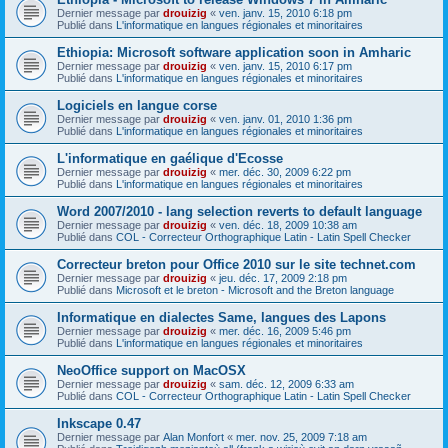
Dernier message par
drouizig
«
ven. janv. 15, 2010 6:18 pm
Publié dans
L'informatique en langues régionales et minoritaires
Ethiopia: Microsoft software application soon in Amharic
Dernier message par
drouizig
«
ven. janv. 15, 2010 6:17 pm
Publié dans
L'informatique en langues régionales et minoritaires
Logiciels en langue corse
Dernier message par
drouizig
«
ven. janv. 01, 2010 1:36 pm
Publié dans
L'informatique en langues régionales et minoritaires
L'informatique en gaélique d'Ecosse
Dernier message par
drouizig
«
mer. déc. 30, 2009 6:22 pm
Publié dans
L'informatique en langues régionales et minoritaires
Word 2007/2010 - lang selection reverts to default language
Dernier message par
drouizig
«
ven. déc. 18, 2009 10:38 am
Publié dans
COL - Correcteur Orthographique Latin - Latin Spell Checker
Correcteur breton pour Office 2010 sur le site technet.com
Dernier message par
drouizig
«
jeu. déc. 17, 2009 2:18 pm
Publié dans
Microsoft et le breton - Microsoft and the Breton language
Informatique en dialectes Same, langues des Lapons
Dernier message par
drouizig
«
mer. déc. 16, 2009 5:46 pm
Publié dans
L'informatique en langues régionales et minoritaires
NeoOffice support on MacOSX
Dernier message par
drouizig
«
sam. déc. 12, 2009 6:33 am
Publié dans
COL - Correcteur Orthographique Latin - Latin Spell Checker
Inkscape 0.47
Dernier message par
Alan Monfort
«
mer. nov. 25, 2009 7:18 am