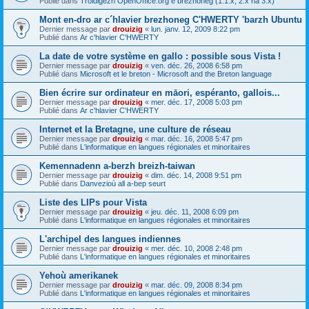
Publié dans
Troidigezh OpenOffice.org e brezhoneg (1.1.x, 2.x ha 3.x)
Mont en-dro ar c´hlavier brezhoneg C'HWERTY 'barzh Ubuntu
Dernier message par
drouizig
«
lun. janv. 12, 2009 8:22 pm
Publié dans
Ar c'hlavier C'HWERTY
La date de votre système en gallo : possible sous Vista !
Dernier message par
drouizig
«
ven. déc. 26, 2008 6:58 pm
Publié dans
Microsoft et le breton - Microsoft and the Breton language
Bien écrire sur ordinateur en māori, espéranto, gallois...
Dernier message par
drouizig
«
mer. déc. 17, 2008 5:03 pm
Publié dans
Ar c'hlavier C'HWERTY
Internet et la Bretagne, une culture de réseau
Dernier message par
drouizig
«
mar. déc. 16, 2008 5:47 pm
Publié dans
L'informatique en langues régionales et minoritaires
Kemennadenn a-berzh breizh-taiwan
Dernier message par
drouizig
«
dim. déc. 14, 2008 9:51 pm
Publié dans
Danvezioù all a-bep seurt
Liste des LIPs pour Vista
Dernier message par
drouizig
«
jeu. déc. 11, 2008 6:09 pm
Publié dans
L'informatique en langues régionales et minoritaires
L'archipel des langues indiennes
Dernier message par
drouizig
«
mer. déc. 10, 2008 2:48 pm
Publié dans
L'informatique en langues régionales et minoritaires
Yehoù amerikanek
Dernier message par
drouizig
«
mar. déc. 09, 2008 8:34 pm
Publié dans
L'informatique en langues régionales et minoritaires