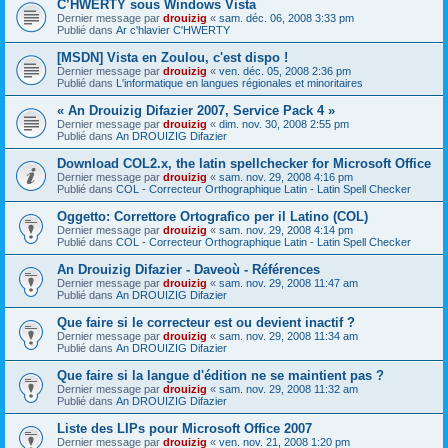
C’HWERTY sous Windows Vista
Dernier message par
drouizig
«
sam. déc. 06, 2008 3:33 pm
Publié dans
Ar c'hlavier C'HWERTY
[MSDN] Vista en Zoulou, c'est dispo !
Dernier message par
drouizig
«
ven. déc. 05, 2008 2:36 pm
Publié dans
L'informatique en langues régionales et minoritaires
« An Drouizig Difazier 2007, Service Pack 4 »
Dernier message par
drouizig
«
dim. nov. 30, 2008 2:55 pm
Publié dans
An DROUIZIG Difazier
Download COL2.x, the latin spellchecker for Microsoft Office
Dernier message par
drouizig
«
sam. nov. 29, 2008 4:16 pm
Publié dans
COL - Correcteur Orthographique Latin - Latin Spell Checker
Oggetto: Correttore Ortografico per il Latino (COL)
Dernier message par
drouizig
«
sam. nov. 29, 2008 4:14 pm
Publié dans
COL - Correcteur Orthographique Latin - Latin Spell Checker
An Drouizig Difazier - Daveoù - Références
Dernier message par
drouizig
«
sam. nov. 29, 2008 11:47 am
Publié dans
An DROUIZIG Difazier
Que faire si le correcteur est ou devient inactif ?
Dernier message par
drouizig
«
sam. nov. 29, 2008 11:34 am
Publié dans
An DROUIZIG Difazier
Que faire si la langue d'édition ne se maintient pas ?
Dernier message par
drouizig
«
sam. nov. 29, 2008 11:32 am
Publié dans
An DROUIZIG Difazier
Liste des LIPs pour Microsoft Office 2007
Dernier message par
drouizig
«
ven. nov. 21, 2008 1:20 pm