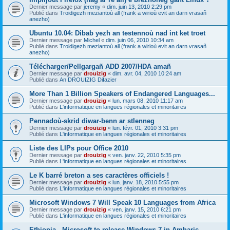
Dernier message par
jeremy
«
dim. juin 13, 2010 2:29 pm
Publié dans
Troidigezh meziantoù all (frank a wirioù evit an darn vrasañ
anezho)
Ubuntu 10.04: Dibab yezh an testennoù nad int ket troet
Dernier message par
Michel
«
dim. juin 06, 2010 10:34 am
Publié dans
Troidigezh meziantoù all (frank a wirioù evit an darn vrasañ
anezho)
Télécharger/Pellgargañ ADD 2007/HDA amañ
Dernier message par
drouizig
«
dim. avr. 04, 2010 10:24 am
Publié dans
An DROUIZIG Difazier
More Than 1 Billion Speakers of Endangered Languages...
Dernier message par
drouizig
«
lun. mars 08, 2010 11:17 am
Publié dans
L'informatique en langues régionales et minoritaires
Pennadoù-skrid diwar-benn ar stlenneg
Dernier message par
drouizig
«
lun. févr. 01, 2010 3:31 pm
Publié dans
L'informatique en langues régionales et minoritaires
Liste des LIPs pour Office 2010
Dernier message par
drouizig
«
ven. janv. 22, 2010 5:35 pm
Publié dans
L'informatique en langues régionales et minoritaires
Le K barré breton a ses caractères officiels !
Dernier message par
drouizig
«
lun. janv. 18, 2010 5:55 pm
Publié dans
L'informatique en langues régionales et minoritaires
Microsoft Windows 7 Will Speak 10 Languages from Africa
Dernier message par
drouizig
«
ven. janv. 15, 2010 6:21 pm
Publié dans
L'informatique en langues régionales et minoritaires
Ethiopia - Microsoft to release Windows 7 in Amharic