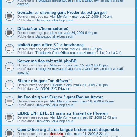
Publié dans
Troidigezh meziantoù all (frank a wirioù evit an darn vrasañ
anezho)
Geriadur ar stlenneg gant Preder da bellgargañ
Dernier message par
Alan Monfort
«
mar. oct. 27, 2009 8:40 am
Publié dans
Danvezioù all a-bep seurt
Difaziañ ar c'hemmadurioù
Dernier message par
job
«
lun. août 24, 2009 6:44 pm
Publié dans
Danvezioù all a-bep seurt
staliañ open office 3.1 e brezhoneg
Dernier message par
envel
«
sam. mai 23, 2009 1:27 pm
Publié dans
Troidigezh OpenOffice.org e brezhoneg (1.1.x, 2.x ha 3.x)
Kemer ma flas evit treiñ phpBB
Dernier message par
Malo-net
«
mer. avr. 15, 2009 10:15 pm
Publié dans
Troidigezh meziantoù all (frank a wirioù evit an darn vrasañ
anezho)
Sikour din gant "an difazer"!
Dernier message par
100drine
«
dim. mars 29, 2009 7:10 pm
Publié dans
An DROUIZIG Difazier
An Drouizig war France 3 gant Red an Amzer
Dernier message par
Alan Monfort
«
mer. mars 18, 2009 9:12 am
Publié dans
Danvezioù all a-bep seurt
LIBRE EN FÊTE. 21 mars au Triskell de Ploeren
Dernier message par
Alan Monfort
«
sam. mars 07, 2009 10:43 am
Publié dans
Danvezioù all a-bep seurt
OpenOffice.org 3.1 en langue bretonne est disponible
Dernier message par
drouizig
«
dim. mars 01, 2009 8:22 am