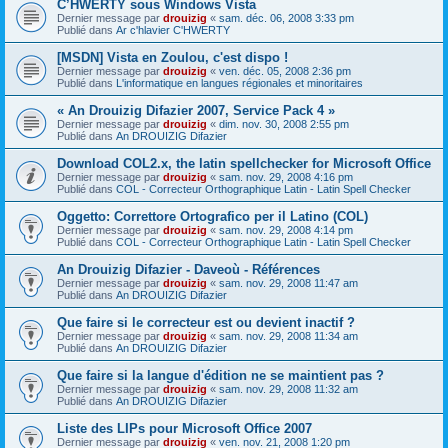
C’HWERTY sous Windows Vista
Dernier message par
drouizig
«
sam. déc. 06, 2008 3:33 pm
Publié dans
Ar c'hlavier C'HWERTY
[MSDN] Vista en Zoulou, c'est dispo !
Dernier message par
drouizig
«
ven. déc. 05, 2008 2:36 pm
Publié dans
L'informatique en langues régionales et minoritaires
« An Drouizig Difazier 2007, Service Pack 4 »
Dernier message par
drouizig
«
dim. nov. 30, 2008 2:55 pm
Publié dans
An DROUIZIG Difazier
Download COL2.x, the latin spellchecker for Microsoft Office
Dernier message par
drouizig
«
sam. nov. 29, 2008 4:16 pm
Publié dans
COL - Correcteur Orthographique Latin - Latin Spell Checker
Oggetto: Correttore Ortografico per il Latino (COL)
Dernier message par
drouizig
«
sam. nov. 29, 2008 4:14 pm
Publié dans
COL - Correcteur Orthographique Latin - Latin Spell Checker
An Drouizig Difazier - Daveoù - Références
Dernier message par
drouizig
«
sam. nov. 29, 2008 11:47 am
Publié dans
An DROUIZIG Difazier
Que faire si le correcteur est ou devient inactif ?
Dernier message par
drouizig
«
sam. nov. 29, 2008 11:34 am
Publié dans
An DROUIZIG Difazier
Que faire si la langue d'édition ne se maintient pas ?
Dernier message par
drouizig
«
sam. nov. 29, 2008 11:32 am
Publié dans
An DROUIZIG Difazier
Liste des LIPs pour Microsoft Office 2007
Dernier message par
drouizig
«
ven. nov. 21, 2008 1:20 pm