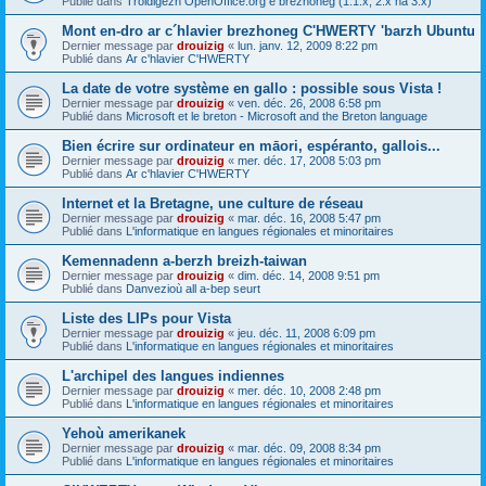
Publié dans
Troidigezh OpenOffice.org e brezhoneg (1.1.x, 2.x ha 3.x)
Mont en-dro ar c´hlavier brezhoneg C'HWERTY 'barzh Ubuntu
Dernier message par
drouizig
«
lun. janv. 12, 2009 8:22 pm
Publié dans
Ar c'hlavier C'HWERTY
La date de votre système en gallo : possible sous Vista !
Dernier message par
drouizig
«
ven. déc. 26, 2008 6:58 pm
Publié dans
Microsoft et le breton - Microsoft and the Breton language
Bien écrire sur ordinateur en māori, espéranto, gallois...
Dernier message par
drouizig
«
mer. déc. 17, 2008 5:03 pm
Publié dans
Ar c'hlavier C'HWERTY
Internet et la Bretagne, une culture de réseau
Dernier message par
drouizig
«
mar. déc. 16, 2008 5:47 pm
Publié dans
L'informatique en langues régionales et minoritaires
Kemennadenn a-berzh breizh-taiwan
Dernier message par
drouizig
«
dim. déc. 14, 2008 9:51 pm
Publié dans
Danvezioù all a-bep seurt
Liste des LIPs pour Vista
Dernier message par
drouizig
«
jeu. déc. 11, 2008 6:09 pm
Publié dans
L'informatique en langues régionales et minoritaires
L'archipel des langues indiennes
Dernier message par
drouizig
«
mer. déc. 10, 2008 2:48 pm
Publié dans
L'informatique en langues régionales et minoritaires
Yehoù amerikanek
Dernier message par
drouizig
«
mar. déc. 09, 2008 8:34 pm
Publié dans
L'informatique en langues régionales et minoritaires