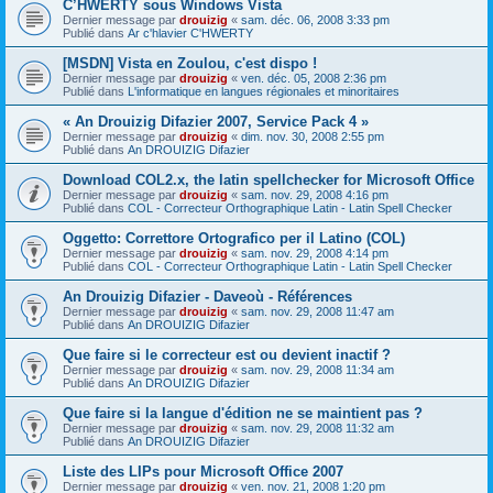
C’HWERTY sous Windows Vista
Dernier message par
drouizig
«
sam. déc. 06, 2008 3:33 pm
Publié dans
Ar c'hlavier C'HWERTY
[MSDN] Vista en Zoulou, c'est dispo !
Dernier message par
drouizig
«
ven. déc. 05, 2008 2:36 pm
Publié dans
L'informatique en langues régionales et minoritaires
« An Drouizig Difazier 2007, Service Pack 4 »
Dernier message par
drouizig
«
dim. nov. 30, 2008 2:55 pm
Publié dans
An DROUIZIG Difazier
Download COL2.x, the latin spellchecker for Microsoft Office
Dernier message par
drouizig
«
sam. nov. 29, 2008 4:16 pm
Publié dans
COL - Correcteur Orthographique Latin - Latin Spell Checker
Oggetto: Correttore Ortografico per il Latino (COL)
Dernier message par
drouizig
«
sam. nov. 29, 2008 4:14 pm
Publié dans
COL - Correcteur Orthographique Latin - Latin Spell Checker
An Drouizig Difazier - Daveoù - Références
Dernier message par
drouizig
«
sam. nov. 29, 2008 11:47 am
Publié dans
An DROUIZIG Difazier
Que faire si le correcteur est ou devient inactif ?
Dernier message par
drouizig
«
sam. nov. 29, 2008 11:34 am
Publié dans
An DROUIZIG Difazier
Que faire si la langue d'édition ne se maintient pas ?
Dernier message par
drouizig
«
sam. nov. 29, 2008 11:32 am
Publié dans
An DROUIZIG Difazier
Liste des LIPs pour Microsoft Office 2007
Dernier message par
drouizig
«
ven. nov. 21, 2008 1:20 pm