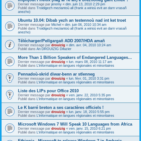
Dernier message par
jeremy
«
dim. juin 13, 2010 2:29 pm
Publié dans
Troidigezh meziantoù all (frank a wirioù evit an darn vrasañ
anezho)
Ubuntu 10.04: Dibab yezh an testennoù nad int ket troet
Dernier message par
Michel
«
dim. juin 06, 2010 10:34 am
Publié dans
Troidigezh meziantoù all (frank a wirioù evit an darn vrasañ
anezho)
Télécharger/Pellgargañ ADD 2007/HDA amañ
Dernier message par
drouizig
«
dim. avr. 04, 2010 10:24 am
Publié dans
An DROUIZIG Difazier
More Than 1 Billion Speakers of Endangered Languages...
Dernier message par
drouizig
«
lun. mars 08, 2010 11:17 am
Publié dans
L'informatique en langues régionales et minoritaires
Pennadoù-skrid diwar-benn ar stlenneg
Dernier message par
drouizig
«
lun. févr. 01, 2010 3:31 pm
Publié dans
L'informatique en langues régionales et minoritaires
Liste des LIPs pour Office 2010
Dernier message par
drouizig
«
ven. janv. 22, 2010 5:35 pm
Publié dans
L'informatique en langues régionales et minoritaires
Le K barré breton a ses caractères officiels !
Dernier message par
drouizig
«
lun. janv. 18, 2010 5:55 pm
Publié dans
L'informatique en langues régionales et minoritaires
Microsoft Windows 7 Will Speak 10 Languages from Africa
Dernier message par
drouizig
«
ven. janv. 15, 2010 6:21 pm
Publié dans
L'informatique en langues régionales et minoritaires
Ethiopia - Microsoft to release Windows 7 in Amharic