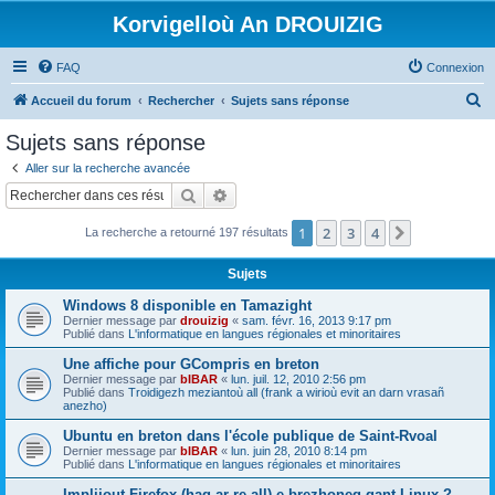
Korvigelloù An DROUIZIG
FAQ
Connexion
R
Accueil du forum
Rechercher
Sujets sans réponse
e
Sujets sans réponse
c
Aller sur la recherche avancée
h
Rechercher
Recherche avancée
e
1
2
3
4
Suivant
La recherche a retourné 197 résultats
r
c
Sujets
h
Windows 8 disponible en Tamazight
e
Dernier message par
drouizig
«
sam. févr. 16, 2013 9:17 pm
Publié dans
L'informatique en langues régionales et minoritaires
r
Une affiche pour GCompris en breton
Dernier message par
bIBAR
«
lun. juil. 12, 2010 2:56 pm
Publié dans
Troidigezh meziantoù all (frank a wirioù evit an darn vrasañ
anezho)
Ubuntu en breton dans l'école publique de Saint-Rvoal
Dernier message par
bIBAR
«
lun. juin 28, 2010 8:14 pm
Publié dans
L'informatique en langues régionales et minoritaires
Implijout Firefox (hag ar re all) e brezhoneg gant Linux ?