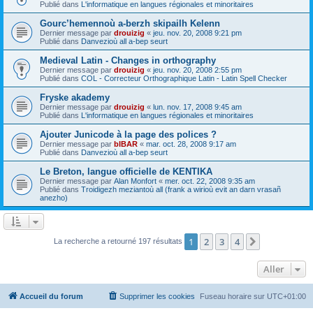
Publié dans
L'informatique en langues régionales et minoritaires
Gourc’hemennoù a-berzh skipailh Kelenn
Dernier message par
drouizig
«
jeu. nov. 20, 2008 9:21 pm
Publié dans
Danvezioù all a-bep seurt
Medieval Latin - Changes in orthography
Dernier message par
drouizig
«
jeu. nov. 20, 2008 2:55 pm
Publié dans
COL - Correcteur Orthographique Latin - Latin Spell Checker
Fryske akademy
Dernier message par
drouizig
«
lun. nov. 17, 2008 9:45 am
Publié dans
L'informatique en langues régionales et minoritaires
Ajouter Junicode à la page des polices ?
Dernier message par
bIBAR
«
mar. oct. 28, 2008 9:17 am
Publié dans
Danvezioù all a-bep seurt
Le Breton, langue officielle de KENTIKA
Dernier message par
Alan Monfort
«
mer. oct. 22, 2008 9:35 am
Publié dans
Troidigezh meziantoù all (frank a wirioù evit an darn vrasañ
anezho)
1
2
3
4
Suivant
La recherche a retourné 197 résultats
Aller
Accueil du forum
Supprimer les cookies
Fuseau horaire sur
UTC+01:00