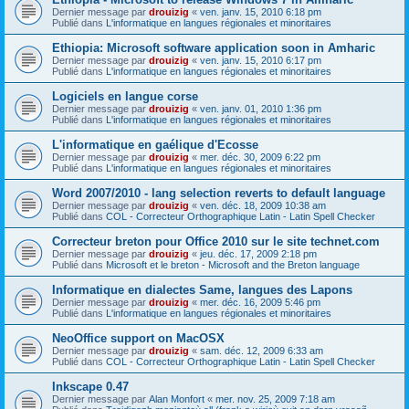
Dernier message par
drouizig
«
ven. janv. 15, 2010 6:18 pm
Publié dans
L'informatique en langues régionales et minoritaires
Ethiopia: Microsoft software application soon in Amharic
Dernier message par
drouizig
«
ven. janv. 15, 2010 6:17 pm
Publié dans
L'informatique en langues régionales et minoritaires
Logiciels en langue corse
Dernier message par
drouizig
«
ven. janv. 01, 2010 1:36 pm
Publié dans
L'informatique en langues régionales et minoritaires
L'informatique en gaélique d'Ecosse
Dernier message par
drouizig
«
mer. déc. 30, 2009 6:22 pm
Publié dans
L'informatique en langues régionales et minoritaires
Word 2007/2010 - lang selection reverts to default language
Dernier message par
drouizig
«
ven. déc. 18, 2009 10:38 am
Publié dans
COL - Correcteur Orthographique Latin - Latin Spell Checker
Correcteur breton pour Office 2010 sur le site technet.com
Dernier message par
drouizig
«
jeu. déc. 17, 2009 2:18 pm
Publié dans
Microsoft et le breton - Microsoft and the Breton language
Informatique en dialectes Same, langues des Lapons
Dernier message par
drouizig
«
mer. déc. 16, 2009 5:46 pm
Publié dans
L'informatique en langues régionales et minoritaires
NeoOffice support on MacOSX
Dernier message par
drouizig
«
sam. déc. 12, 2009 6:33 am
Publié dans
COL - Correcteur Orthographique Latin - Latin Spell Checker
Inkscape 0.47
Dernier message par
Alan Monfort
«
mer. nov. 25, 2009 7:18 am