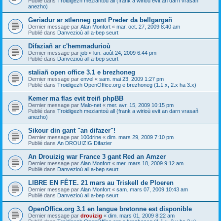
Publié dans
Troidigezh meziantoù all (frank a wirioù evit an darn vrasañ
anezho)
Geriadur ar stlenneg gant Preder da bellgargañ
Dernier message par
Alan Monfort
«
mar. oct. 27, 2009 8:40 am
Publié dans
Danvezioù all a-bep seurt
Difaziañ ar c'hemmadurioù
Dernier message par
job
«
lun. août 24, 2009 6:44 pm
Publié dans
Danvezioù all a-bep seurt
staliañ open office 3.1 e brezhoneg
Dernier message par
envel
«
sam. mai 23, 2009 1:27 pm
Publié dans
Troidigezh OpenOffice.org e brezhoneg (1.1.x, 2.x ha 3.x)
Kemer ma flas evit treiñ phpBB
Dernier message par
Malo-net
«
mer. avr. 15, 2009 10:15 pm
Publié dans
Troidigezh meziantoù all (frank a wirioù evit an darn vrasañ
anezho)
Sikour din gant "an difazer"!
Dernier message par
100drine
«
dim. mars 29, 2009 7:10 pm
Publié dans
An DROUIZIG Difazier
An Drouizig war France 3 gant Red an Amzer
Dernier message par
Alan Monfort
«
mer. mars 18, 2009 9:12 am
Publié dans
Danvezioù all a-bep seurt
LIBRE EN FÊTE. 21 mars au Triskell de Ploeren
Dernier message par
Alan Monfort
«
sam. mars 07, 2009 10:43 am
Publié dans
Danvezioù all a-bep seurt
OpenOffice.org 3.1 en langue bretonne est disponible
Dernier message par
drouizig
«
dim. mars 01, 2009 8:22 am